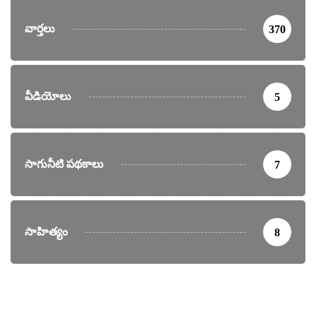
వార్తలు
370
వీడియోలు
5
సాగునీటి పథకాలు
7
సాహిత్యం
8