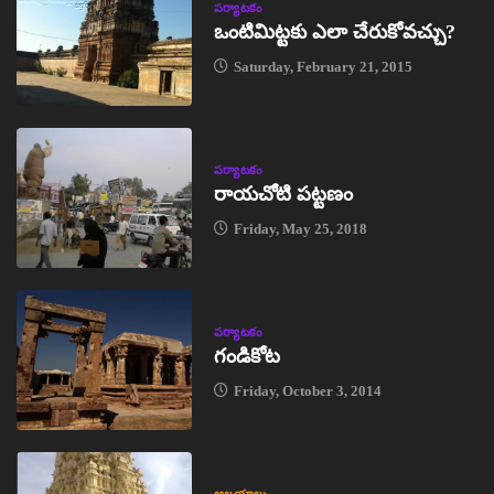
పర్యాటకం
ఒంటిమిట్టకు ఎలా చేరుకోవచ్చు?
Saturday, February 21, 2015
పర్యాటకం
రాయచోటి పట్టణం
Friday, May 25, 2018
పర్యాటకం
గండికోట
Friday, October 3, 2014