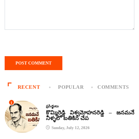
RECENT
POPULAR
COMMENTS
1
ప్రసిద్ధులు
కొమ్మిరెడ్డి విశ్వమోహనరెడ్డి – జనమనే
నీళ్ళలో బతికిన చేప
Sunday, July 12, 2026