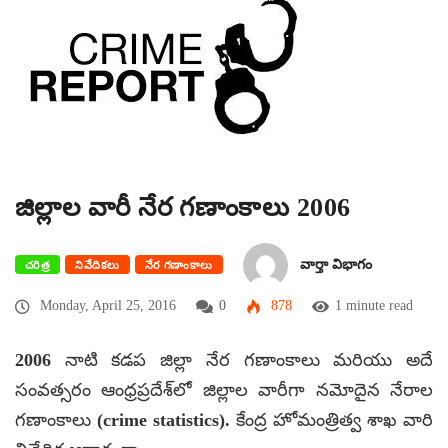
జిల్లాల వారీ నేర గణాంకాలు 2006
వార్తా విభాగం
చరిత్ర
నివేదికలు
నేర గణాంకాలు
Monday, April 25, 2016
0
878
1 minute read
2006 నాటి కడప జిల్లా నేర గణాంకాలు మరియు అదే
సంవత్సరం ఆంధ్రప్రదేశ్‌లో జిల్లాల వారీగా నమోదైన నేరాల
గణాంకాలు (crime statistics). కేంద్ర హోమంత్రిత్వ శాఖ వారి