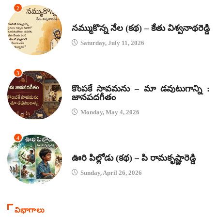
2
కథలు
నమ్ముకొన్న నేల (కథ) – కేతు విశ్వనాథరెడ్డి
Saturday, July 11, 2026
3
జానపద గీతాలు
కొంపకే సావమను – మా డవుటుగాన్ని :
జానపదగీతం
Monday, May 4, 2026
4
కథలు
ఊరి పిల్లోడు (కథ) – పి రామకృష్ణారెడ్డి
Sunday, April 26, 2026
విభాగాలు