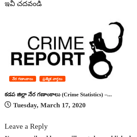
ఇవీ చదవండి
నేర గణాంకాలు
ప్రత్యేక వార్తలు
కడప జిల్లా నేర గణాంకాలు (Crime Statistics) –...
జ
Tuesday, March 17, 2020
Leave a Reply