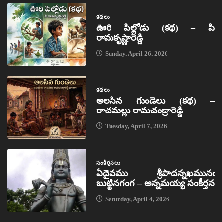
కథలు
ఊరి పిల్లోడు (కథ) – పి
రామకృష్ణారెడ్డి
Sunday, April 26, 2026
కథలు
అలసిన గుండెలు (కథ) –
రాచమల్లు రామచంద్రారెడ్డి
Tuesday, April 7, 2026
సంకీర్తనలు
ఏదైవము శ్రీపాదన్నఖమునఁ
బుట్టినగంగ – అన్నమయ్య సంకీర్తన
Saturday, April 4, 2026