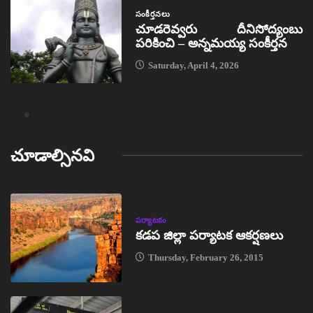
సంకీర్తనలు
చూడరెవ్వరు దీనిసోద్యంబు
పరికించి – అన్నమయ్య సంకీర్తన
Saturday, April 4, 2026
చూడాల్సినవి
పర్యాటకం
కడప జిల్లా పర్యాటక ఆకర్షణలు
Thursday, February 26, 2015