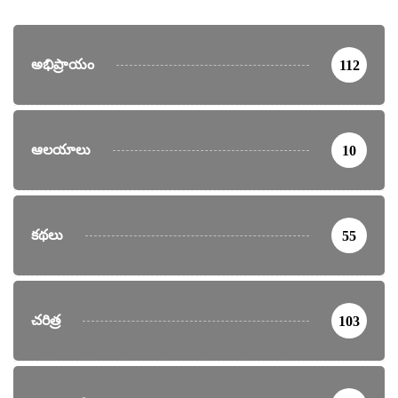
అభిప్రాయం
112
ఆలయాలు
10
కథలు
55
చరిత్ర
103