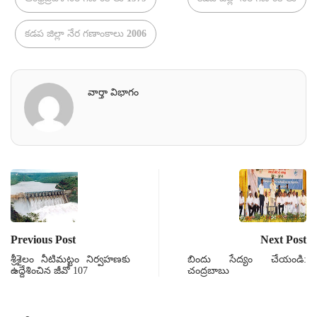
కడప జిల్లా నేర గణాంకాలు 2006
వార్తా విభాగం
Previous Post
Next Post
శ్రీశైలం నీటిమట్టం నిర్వహణకు
బిందు సేద్యం చేయండి:
ఉద్దేశించిన జీవో 107
చంద్రబాబు