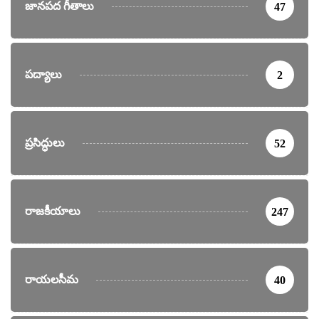
జానపద గీతాలు
47
పద్యాలు
2
ప్రసిద్ధులు
52
రాజకీయాలు
247
రాయలసీమ
40