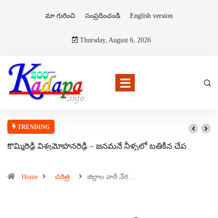
మా గురించి
సంప్రదించండి
English version
Thursday, August 6, 2026
TRENDING
కొమ్మిరెడ్డి విశ్వమోహనరెడ్డి – జనమనే నీళ్ళలో బతికిన చేప
Home
చరిత్ర
జిల్లాల వారీ నేర…