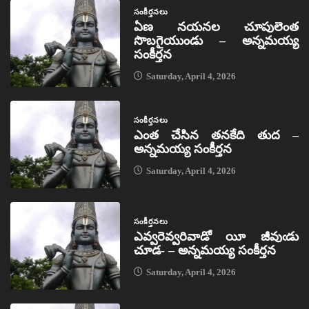
సంకీర్తనలు
ఏణ నయనల చూపులెంత
సొబగైయుండు – అన్నమయ్య
సంకీర్తన
Saturday, April 4, 2026
సంకీర్తనలు
ఎంత చేసిన తనకేది తుద –
అన్నమయ్య సంకీర్తన
Saturday, April 4, 2026
సంకీర్తనలు
ఎవ్వరెవ్వరివాడో యీ జీవుఁడు
చూడ- – అన్నమయ్య సంకీర్తన
Saturday, April 4, 2026