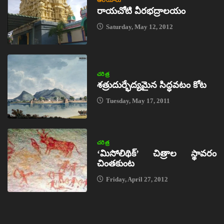
ఆలయాలు
రాయచోటి వీరభద్రాలయం
Saturday, May 12, 2012
చరిత్ర
శత్రుదుర్భేద్యమైన సిద్ధవటం కోట
Tuesday, May 17, 2011
చరిత్ర
‘మిసోలిథిక్‌’ చిత్రాల స్థావరం
చింతకుంట
Friday, April 27, 2012