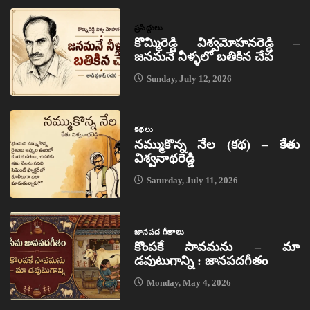
ప్రసిద్ధులు
కొమ్మిరెడ్డి విశ్వమోహనరెడ్డి –
జనమనే నీళ్ళలో బతికిన చేప
Sunday, July 12, 2026
కథలు
నమ్ముకొన్న నేల (కథ) – కేతు
విశ్వనాథరెడ్డి
Saturday, July 11, 2026
జానపద గీతాలు
కొంపకే సావమను – మా
డవుటుగాన్ని : జానపదగీతం
Monday, May 4, 2026