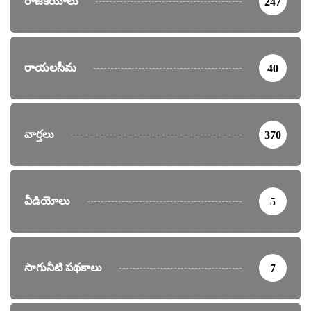
రాజకీయాలు
247
రాయలసీమ
40
వార్తలు
370
వీడియోలు
5
సాగునీటి పథకాలు
7