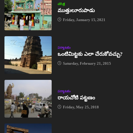
చరిత్ర
ముత్తులూరుపాడు
Friday, January 15, 2021
పర్యాటకం
ఒంటిమిట్టకు ఎలా చేరుకోవచ్చు?
Saturday, February 21, 2015
పర్యాటకం
రాయచోటి పట్టణం
Friday, May 25, 2018