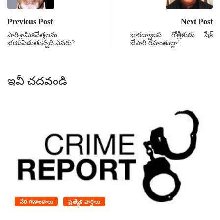
Previous Post
Next Post
పారిశ్రామికవేత్తలను
భారద్వాజస గోత్రీకుడు షేక్
భయపెడుతున్నది ఎవరు?
బేపారి రహంతుల్లా!
ఇవీ చదవండి
నేర గణాంకాలు
ప్రత్యేక వార్తలు