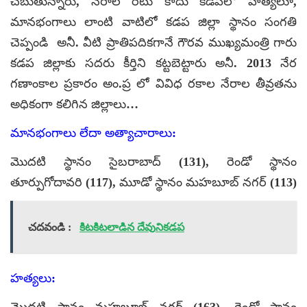
చెబుతున్నారు, నేరాల రేటు కాదు కడపలో హత్యలూ,
మానభంగాలు లాంటి వాటిలో కడప జిల్లా స్థానం సంగతి
చెప్పండి అనీ. వీటి ప్రాతిపదికగానే గౌరవ ముఖ్యమంత్రి గారు
కడప జిల్లాకు సదరు కీర్తిని కట్టబెట్టారు అనీ. 2013 నేర
గణాంకాల ప్రకారం అం.ప్ర లో వివిధ రకాల నేరాల తీవ్రతను
అధికంగా కలిగిన జిల్లాలు…
మానభంగాలు లేదా అత్యాచారాలు:
మొదటి స్థానం సైబరాబాద్ (131), రెండో స్థానం
తూర్పుగోదావరి (117), మూడో స్థానం మహబూబ్ నగర్ (113)
చదవండి :
కిటకిటలాడిన దేవునికడప
హత్యలు:
మొదటి స్థానం మహబూబ్ నగర్ (163), రెండో స్థానం