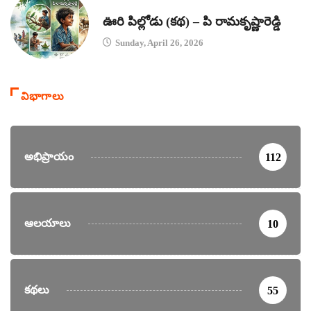
కథలు
ఊరి పిల్లోడు (కథ) – పి రామకృష్ణారెడ్డి
Sunday, April 26, 2026
విభాగాలు
అభిప్రాయం
112
ఆలయాలు
10
కథలు
55