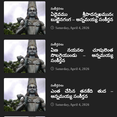
సంకీర్తనలు
ఏదైవము శ్రీపాదన్నఖమునఁ
బుట్టినగంగ – అన్నమయ్య సంకీర్తన
Saturday, April 4, 2026
సంకీర్తనలు
ఏణ నయనల చూపులెంత
సొబగైయుండు – అన్నమయ్య
సంకీర్తన
Saturday, April 4, 2026
సంకీర్తనలు
ఎంత చేసిన తనకేది తుద –
అన్నమయ్య సంకీర్తన
Saturday, April 4, 2026