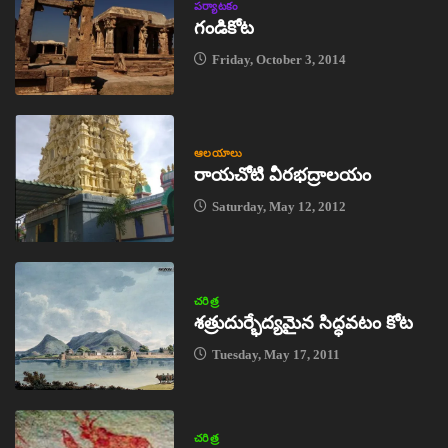
పర్యాటకం
గండికోట
Friday, October 3, 2014
ఆలయాలు
రాయచోటి వీరభద్రాలయం
Saturday, May 12, 2012
చరిత్ర
శత్రుదుర్భేద్యమైన సిద్ధవటం కోట
Tuesday, May 17, 2011
చరిత్ర