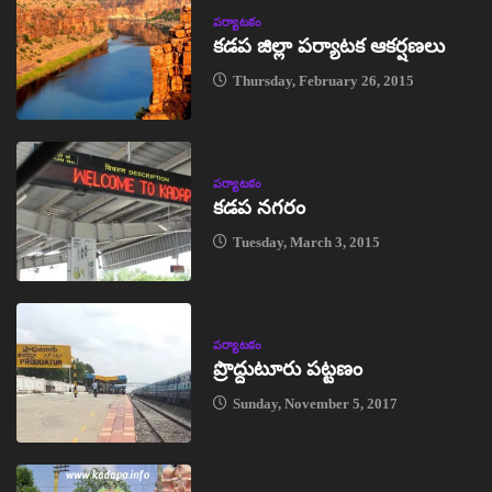
పర్యాటకం
కడప జిల్లా పర్యాటక ఆకర్షణలు
Thursday, February 26, 2015
పర్యాటకం
కడప నగరం
Tuesday, March 3, 2015
పర్యాటకం
ప్రొద్దుటూరు పట్టణం
Sunday, November 5, 2017