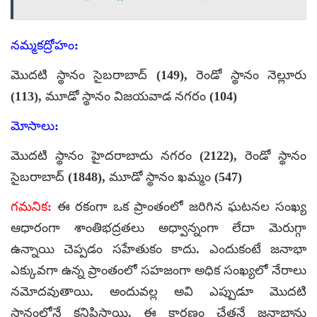
నమ్మకద్రోహం:
మొదటి స్థానం సైబరాబాద్ (149), రెండో స్థానం నెల్లూరు
(113), మూడో స్థానం విజయవాడ నగరం (104)
మోసాలు:
మొదటి స్థానం హైదరాబాదు నగరం (2122), రెండో స్థానం
సైబరాబాద్ (1848), మూడో స్థానం ఖమ్మం (547)
గమనిక:
ఈ రకంగా ఒక ప్రాంతంలో జరిగిన ఘటనల సంఖ్య
ఆధారంగా శాంతిభద్రతలు అధ్వాన్నంగా లేదా మెరుగ్గా
ఉన్నాయి చెప్పడం సహేతుకం కాదు. ఎందుకంటే జనాభా
ఎక్కువగా ఉన్న ప్రాంతంలో సహజంగా అధిక సంఖ్యలో నేరాలు
నమోదవుతాయి. అందువల్ల అవి ఎప్పుడూ మొదటి
స్థానంలోనే కనిపిస్తాయి. ఈ కారణం చేతనే జనాభాను