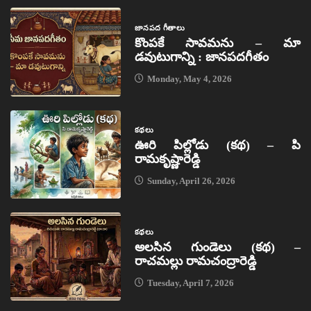
జానపద గీతాలు
కొంపకే సావమను – మా
డవుటుగాన్ని : జానపదగీతం
Monday, May 4, 2026
కథలు
ఊరి పిల్లోడు (కథ) – పి
రామకృష్ణారెడ్డి
Sunday, April 26, 2026
కథలు
అలసిన గుండెలు (కథ) –
రాచమల్లు రామచంద్రారెడ్డి
Tuesday, April 7, 2026