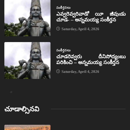
సంకీర్తనలు
ఎవ్వరెవ్వరివాడో యీ జీవుఁడు
చూడ- – అన్నమయ్య సంకీర్తన
Saturday, April 4, 2026
సంకీర్తనలు
చూడరెవ్వరు దీనిసోద్యంబు
పరికించి – అన్నమయ్య సంకీర్తన
Saturday, April 4, 2026
చూడాల్సినవి