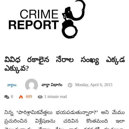
వివిధ రకాలైన నేరాల సంఖ్య ఎక్కడ
ఎక్కువ?
వార్తా విభాగం
Monday, April 6, 2015
వార్తలు
0
609
1 minute read
నిన్న ‘పారిశ్రామికవేత్తలు భయపడుతున్నారా?’ అని మేము
ప్రచురించిన విశ్లేషణను చదివిన కొంతమంది ఇలా