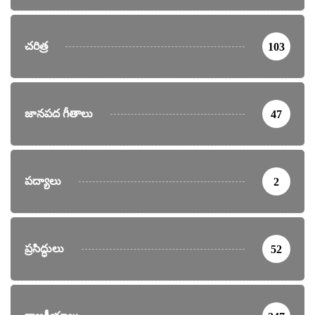
చరిత్ర
103
జానపద గీతాలు
47
పద్యాలు
2
ప్రసిద్ధులు
52