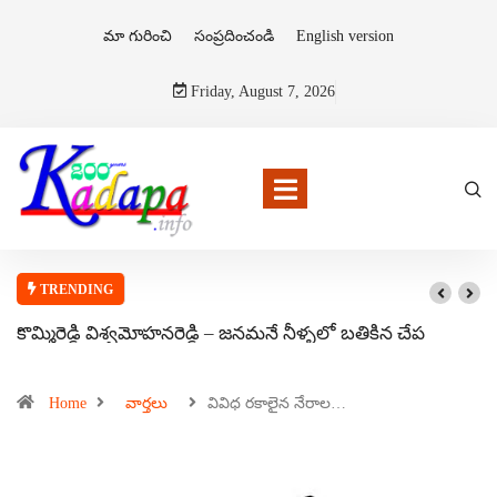
మా గురించి
సంప్రదించండి
English version
Friday, August 7, 2026
TRENDING
కొమ్మిరెడ్డి విశ్వమోహనరెడ్డి – జనమనే నీళ్ళలో బతికిన చేప
Home
వార్తలు
వివిధ రకాలైన నేరాల…