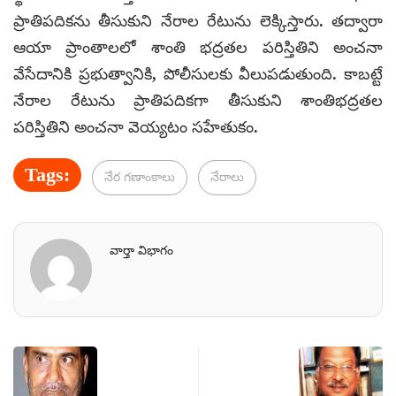
ప్రాతిపదికను తీసుకుని నేరాల రేటును లెక్కిస్తారు. తద్వారా
ఆయా ప్రాంతాలలో శాంతి భద్రతల పరిస్తితిని అంచనా
వేసేదానికి ప్రభుత్వానికి, పోలీసులకు వీలుపడుతుంది. కాబట్టే
నేరాల రేటును ప్రాతిపదికగా తీసుకుని శాంతిభద్రతల
పరిస్తితిని అంచనా వెయ్యటం సహేతుకం.
Tags:
నేర గణాంకాలు
నేరాలు
వార్తా విభాగం