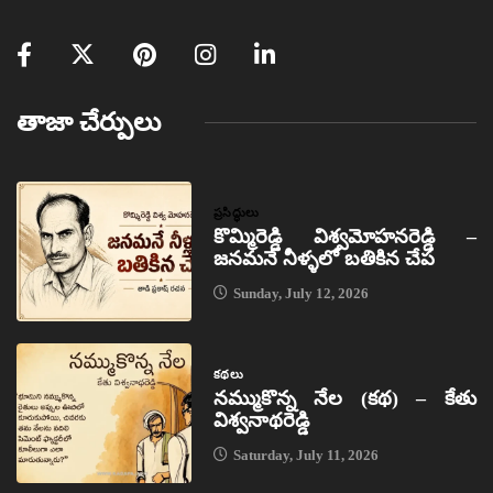
తాజా చేర్పులు
ప్రసిద్ధులు
కొమ్మిరెడ్డి విశ్వమోహనరెడ్డి –
జనమనే నీళ్ళలో బతికిన చేప
Sunday, July 12, 2026
కథలు
నమ్ముకొన్న నేల (కథ) – కేతు
విశ్వనాథరెడ్డి
Saturday, July 11, 2026