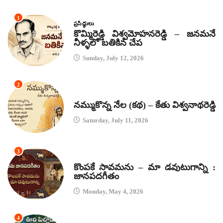
1
ప్రసిద్ధులు
కొమ్మిరెడ్డి విశ్వమోహనరెడ్డి – జనమనే
నీళ్ళలో బతికిన చేప
Sunday, July 12, 2026
2
కథలు
నమ్ముకొన్న నేల (కథ) – కేతు విశ్వనాథరెడ్డి
Saturday, July 11, 2026
3
జానపద గీతాలు
కొంపకే సావమను – మా డవుటుగాన్ని :
జానపదగీతం
Monday, May 4, 2026
4