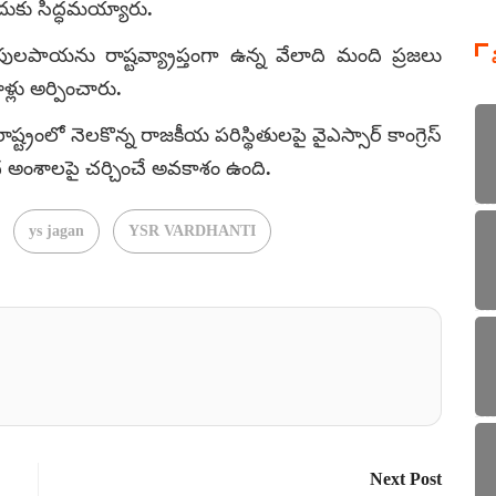
దుకు సిద్ధమయ్యారు.
లపాయను రాష్టవ్య్రాప్తంగా ఉన్న వేలాది మంది ప్రజలు
్లు అర్పించారు.
్రంలో నెలకొన్న రాజకీయ పరిస్థితులపై వైఎస్సార్ కాంగ్రెస్
ిధ అంశాలపై చర్చించే అవకాశం ఉంది.
ys jagan
YSR VARDHANTI
Next Post