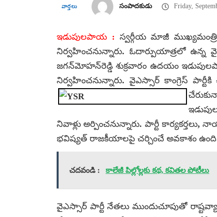
సంపాదకుడు
Friday, Septemb
వార్తలు
ఇడుపులపాయ :
స్వర్గీయ మాజీ ముఖ్యమంత్రి డా
నిర్వహించనున్నారు. ఓదార్పుయాత్రలో ఉన్న వై
జగన్‌మోహన్‌రెడ్డి శుక్రవారం ఉదయం ఇడుపులపాయక
నిర్వహించనున్నారు. వైఎస్సార్ కాంగ్రెస్ పార్టీకి
చేరుకు
ఇడుపుల
నివాళ్లు అర్పించనున్నారు. పార్టీ కార్యకర్త
భవిష్యత్ రాజకీయాలపై చర్చించే అవకాశం ఉంది
చదవండి :
కాలేజీ పిల్లోల్లకు కథ, కవితల పోటీలు
వైఎస్సార్ పార్టీ నేతలు ముందుచూపుతో రాష్ట