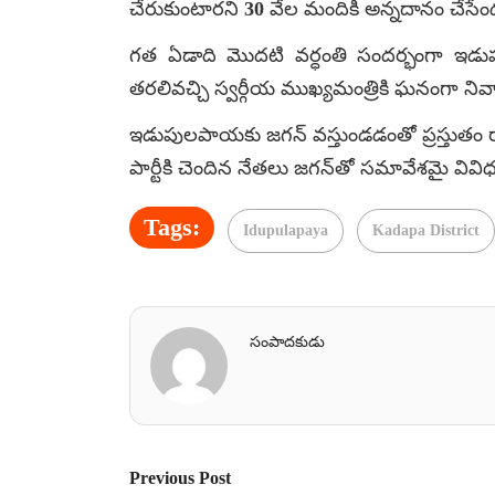
చేరుకుంటారని 30 వేల మందికి అన్నదానం చేసేం
గత ఏడాది మొదటి వర్ధంతి సందర్భంగా ఇడుపు
తరలివచ్చి స్వర్గీయ ముఖ్యమంత్రికి ఘనంగా నివాళ
ఇడుపులపాయకు జగన్ వస్తుండడంతో ప్రస్తుతం రాష్ట
పార్టీకి చెందిన నేతలు జగన్‌తో సమావేశమై వివ
Tags:
Idupulapaya
Kadapa District
సంపాదకుడు
Previous Post