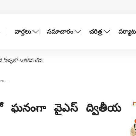
వార్తలు
సమాచారం
చరిత్ర
పర్యా
నే నీళ్ళలో బతికిన చేప
ంగా…
 ఘనంగా వైఎస్ ద్వితీయ