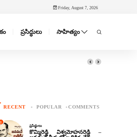
Friday, August 7, 2026
టకం
ప్రసిద్ధులు
సాహిత్యం
RECENT
POPULAR
COMMENTS
1
ప్రసిద్ధులు
కొమ్మిరెడ్డి విశ్వమోహనరెడ్డి –