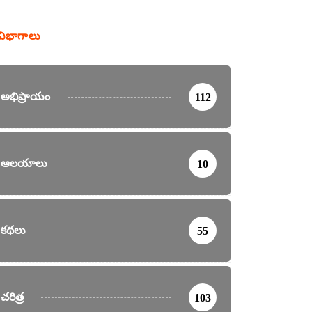
విభాగాలు
అభిప్రాయం
112
ఆలయాలు
10
కథలు
55
చరిత్ర
103