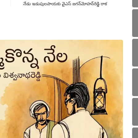
నేడు ఇడుపులపాయకు వైఎస్ జగన్‌మోహన్‌రెడ్డి రాక