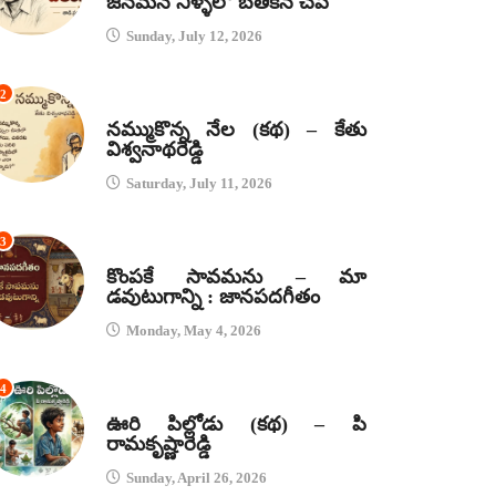
జనమనే నీళ్ళలో బతికిన చేప
Sunday, July 12, 2026
2
కథలు
నమ్ముకొన్న నేల (కథ) – కేతు
విశ్వనాథరెడ్డి
Saturday, July 11, 2026
3
జానపద గీతాలు
కొంపకే సావమను – మా
డవుటుగాన్ని : జానపదగీతం
Monday, May 4, 2026
4
కథలు
ఊరి పిల్లోడు (కథ) – పి
రామకృష్ణారెడ్డి
Sunday, April 26, 2026