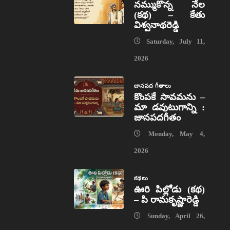
నమ్ముకొన్న నేల
(కథ) – కేతు
విశ్వనాథరెడ్డి
Saturday, July 11,
2026
జానపద గీతాలు
కొంపకే సావమను –
మా డవుటుగాన్ని :
జానపదగీతం
Monday, May 4,
2026
కథలు
ఊరి పిల్లోడు (కథ)
– పి రామకృష్ణారెడ్డి
Sunday, April 26,