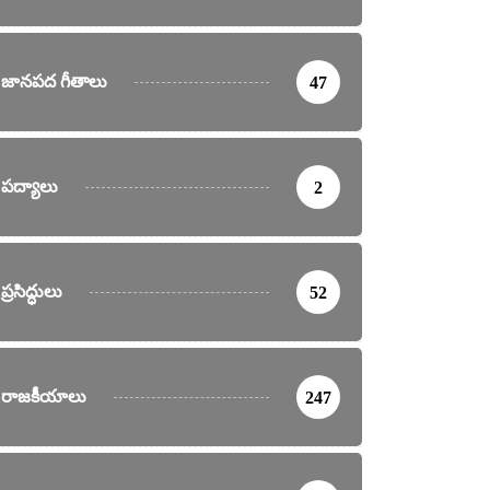
జానపద గీతాలు
47
పద్యాలు
2
ప్రసిద్ధులు
52
రాజకీయాలు
247