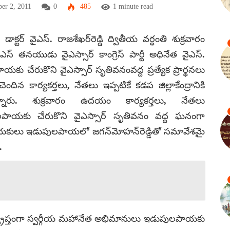
er 2, 2011
0
485
1 minute read
క్టర్ వైఎస్. రాజశేఖర్‌రెడ్డి ద్వితీయ వర్ధంతి శుక్రవారం
ఎస్ తనయుడు వైఎస్సార్ కాంగ్రెస్ పార్టీ అధినేత వైఎస్.
ు చేరుకొని వైఎస్సార్ సృతివనంవద్ద ప్రత్యేక ప్రార్థనలు
 చెందిన కార్యకర్తలు, నేతలు ఇప్పటికే కడప జిల్లాకేంద్రానికి
న్నారు. శుక్రవారం ఉదయం
కార్యకర్తలు, నేతలు
పాయకు చేరుకొని వైఎస్సార్ సృతివనం వద్ద ఘనంగా
లు, నాయకులు ఇడుపులపాయలో జగన్‌మోహన్‌రెడ్డితో సమావేశమై
.
వ్య్రాప్తంగా స్వర్గీయ మహానేత అభిమానులు ఇడుపులపాయకు