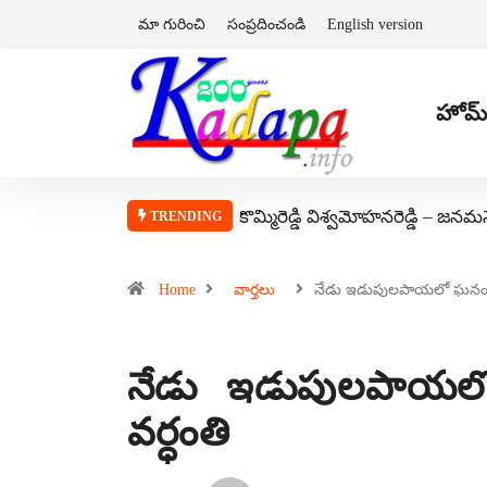
మా గురించి
సంప్రదించండి
English version
హోమ్
కొమ్మిరెడ్డి విశ్వమోహనరెడ్డి – జనమ
TRENDING
Home
వార్తలు
నేడు ఇడుపులపాయలో ఘన
నేడు ఇడుపులపాయలో
వర్ధంతి