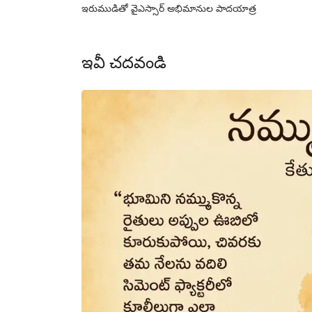
ఇరుముడితో వైఎస్సార్‌ అభిమానుల పాదయాత్ర
ఇవీ చదవండి