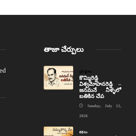
తాజా చేర్పులు
ed
ప్రసిద్ధులు
కొమ్మిరెడ్డి
విశ్వమోహనరెడ్డి –
జనమనే నీళ్ళలో
బతికిన చేప
Sunday, July 12,
2026
కథలు