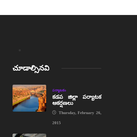
చూడాల్సినవి
పర్యాటకం
కడప జిల్లా పర్యాటక
ఆకర్షణలు
Thursday, February 26,
2015