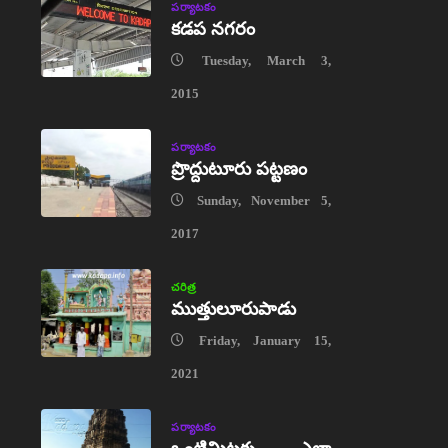
పర్యాటకం
కడప నగరం
Tuesday, March 3,
2015
పర్యాటకం
ప్రొద్దుటూరు పట్టణం
Sunday, November 5,
2017
చరిత్ర
ముత్తులూరుపాడు
Friday, January 15,
2021
పర్యాటకం