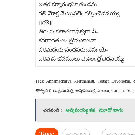
ఇతర కర్మారంభహితుఁడను
గతి మోక్ష మెటువలెఁ గల్పించెదవయ్య
॥చ3॥
తిరువేంకటాచలాధీశ్వరా నీ-
శరణాగతులఁ బ్రోవఁజాలవా
పరమదయానందపరుఁడవు యే-
వెరవున భవములు వెడలఁ ద్రోచెదవయ్య
Tags: Annamacharya Keerthanalu, Telugu Devotional
తాళ్ళపాక అన్నమయ్య, అన్నమయ్య పాటలు, Carnatic Songs, 
చదవండి :
అన్నమయ్య కథ - మూడో భాగం
Tags:
అన్నమయ్య
అన్నమయ్య పాట