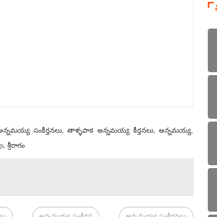
, అన్నమయ్య సంకీర్తనలు, తాళ్ళపాక అన్నమయ్య కీర్తనలు, అన్నమయ్య,
శ్రీరాగం
లు
అన్నమయ్య సంకీర్తన
అన్నమయ్య సంకీర్తనలు