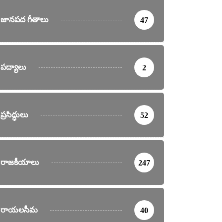
జానపద గీతాలు
47
పద్యాలు
2
ప్రసిద్ధులు
52
రాజకీయాలు
247
రాయలసీమ
40
ర్తనలు