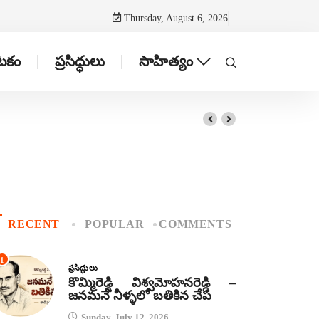
Thursday, August 6, 2026
ాటకం
ప్రసిద్ధులు
సాహిత్యం
RECENT
POPULAR
COMMENTS
1
ప్రసిద్ధులు
కొమ్మిరెడ్డి విశ్వమోహనరెడ్డి –
జనమనే నీళ్ళలో బతికిన చేప
Sunday, July 12, 2026