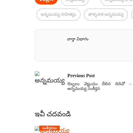
అన్నమయ్య సాహిత్యం
తాళ్ళపాక అన్నమయ్య
వార్తా విభాగం
Previous Post
దిబ్బలు వెట్టుచుఁ దేలిన దిదివో –
అన్నమయ్య సంకీర్తన
ఇవీ చదవండి
సంకీర్తనలు