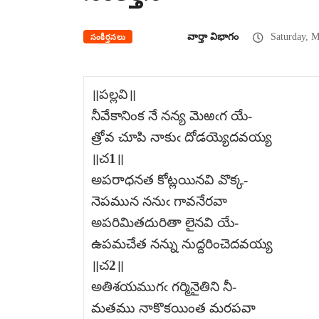
వార్తా విభాగం
Saturday, M
సంకీర్తనలు
॥పల్లవి॥
నీవేకానింక నే నన్య మెఱఁగ యే-
త్రోవ చూపి నాకుఁ దోడయ్యెదవయ్య
॥చ1॥
అపరాధనత కోట్లయినవి వొక్క-
నెపమున ననుఁ గావనేరవా
అపరిమితదురితా లైనవి యే-
ఉపమచేత నన్ను నుద్దరించెదవయ్య
॥చ2॥
అతిశయముగఁ గర్మినైతిని నీ-
మతము నాకొకయింత మరపవా