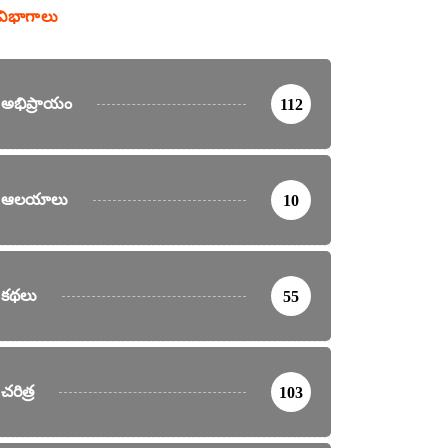
విభాగాలు
అభిప్రాయం
112
ఆలయాలు
10
కథలు
55
చరిత్ర
103