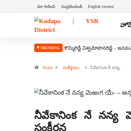
మా గురించి
సంప్రదించండి
English version
హోమ
కొమ్మిరెడ్డి విశ్వమోహనరెడ్డి – జనమ
TRENDING
Home
సంకీర్తనలు
నీవేకానింక నే నన్య…
నీవేకానింక నే నన్
సంకీర్తన