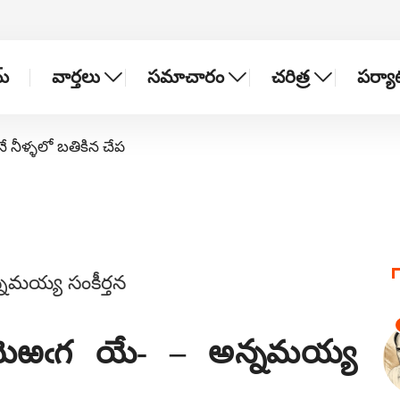
్
వార్తలు
సమాచారం
చరిత్ర
పర్య
నే నీళ్ళలో బతికిన చేప
య మెఱఁగ యే- – అన్నమయ్య