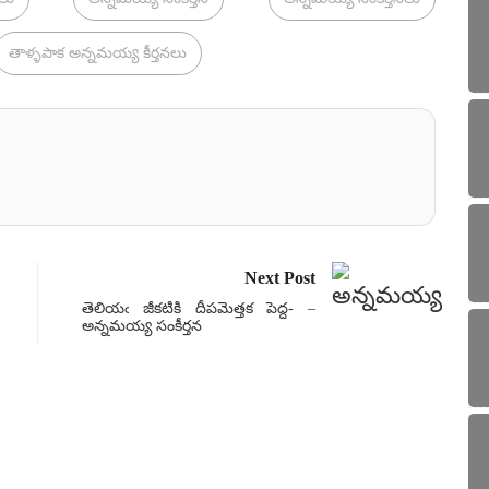
తాళ్ళపాక అన్నమయ్య కీర్తనలు
Next Post
తెలియఁ జీకటికి దీపమెత్తక పెద్ద- –
అన్నమయ్య సంకీర్తన
సంకీ