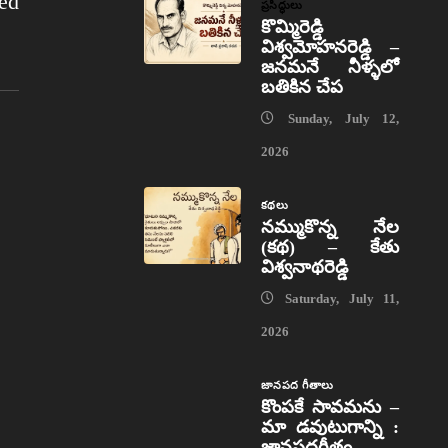
ed
ప్రసిద్ధులు
కొమ్మిరెడ్డి
విశ్వమోహనరెడ్డి –
జనమనే నీళ్ళలో
బతికిన చేప
Sunday, July 12,
2026
కథలు
నమ్ముకొన్న నేల
(కథ) – కేతు
విశ్వనాథరెడ్డి
Saturday, July 11,
2026
జానపద గీతాలు
కొంపకే సావమను –
మా డవుటుగాన్ని :
జానపదగీతం