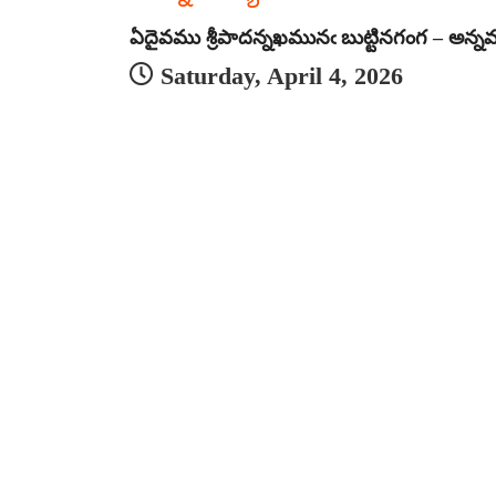
ఏదైవము శ్రీపాదన్నఖమునఁ బుట్టినగంగ – అన్న
Saturday, April 4, 2026