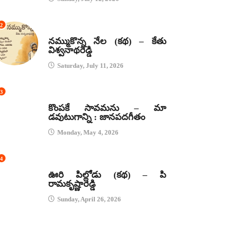
2
కథలు
నమ్ముకొన్న నేల (కథ) – కేతు
విశ్వనాథరెడ్డి
Saturday, July 11, 2026
3
జానపద గీతాలు
కొంపకే సావమను – మా
డవుటుగాన్ని : జానపదగీతం
Monday, May 4, 2026
4
కథలు
ఊరి పిల్లోడు (కథ) – పి
రామకృష్ణారెడ్డి
Sunday, April 26, 2026