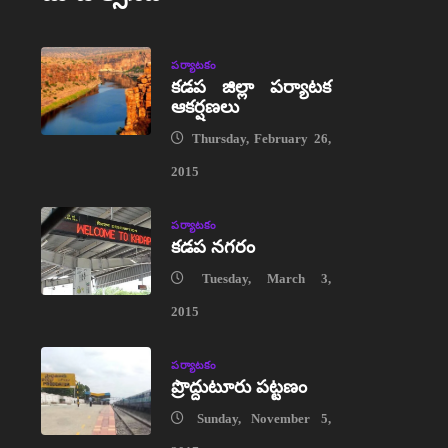
పర్యాటకం
కడప జిల్లా పర్యాటక
ఆకర్షణలు
Thursday, February 26,
2015
పర్యాటకం
కడప నగరం
Tuesday, March 3,
2015
పర్యాటకం
ప్రొద్దుటూరు పట్టణం
Sunday, November 5,