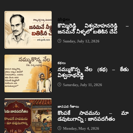
ప్రసిద్ధులు
కొమ్మిరెడ్డి విశ్వమోహనరెడ్డి –
జనమనే నీళ్ళలో బతికిన చేప
Sunday, July 12, 2026
కథలు
నమ్ముకొన్న నేల (కథ) – కేతు
విశ్వనాథరెడ్డి
Saturday, July 11, 2026
జానపద గీతాలు
కొంపకే సావమను – మా
డవుటుగాన్ని : జానపదగీతం
Monday, May 4, 2026