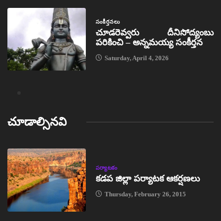
సంకీర్తనలు
చూడరెవ్వరు దీనిసోద్యంబు
పరికించి – అన్నమయ్య సంకీర్తన
Saturday, April 4, 2026
చూడాల్సినవి
పర్యాటకం
కడప జిల్లా పర్యాటక ఆకర్షణలు
Thursday, February 26, 2015