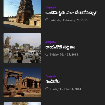
పర్యాటకం
ఒంటిమిట్టకు ఎలా చేరుకోవచ్చు?
Saturday, February 21, 2015
పర్యాటకం
రాయచోటి పట్టణం
Friday, May 25, 2018
పర్యాటకం
గండికోట
Friday, October 3, 2014