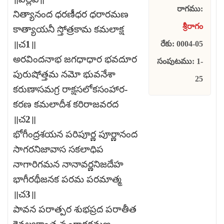
రాగము:
నిత్యానంద ధరణీధర ధరారమణ
శ్రీరాగం
కాత్యాయనీ స్తోత్రకామ కమలాక్ష
॥చ1॥
రేకు: 0004-05
అరవిందనాభ జగధాధార భవదూర
సంపుటము: 1-
పురుషోత్తమ నమో భువనేశా
25
కరుణాసమగ్ర రాక్షసలోకసంహార-
కరణ కమలాదీశ కరిరాజవరద
॥చ2॥
భోగీంద్రశయన పరిపూర్ణ పూర్ణానంద
సాగరనిజావాస సకలాధిప
నాగారిగమన నానావర్ణనిజదేహ
భాగీరథీజనక పరమ పరమాత్మ
॥చ3॥
పావన పరాత్పర శుభప్రద పరాతీత