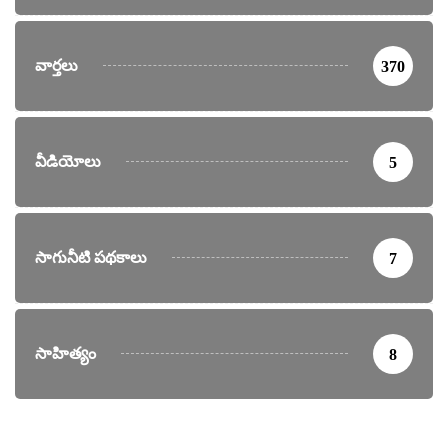
వార్తలు
370
వీడియోలు
5
సాగునీటి పథకాలు
7
సాహిత్యం
8