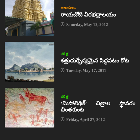
ఆలయాలు
రాయచోటి వీరభద్రాలయం
Saturday, May 12, 2012
చరిత్ర
శత్రుదుర్భేద్యమైన సిద్ధవటం కోట
Tuesday, May 17, 2011
చరిత్ర
‘మిసోలిథిక్‌’ చిత్రాల స్థావరం
చింతకుంట
Friday, April 27, 2012