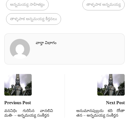
అన్నమయ్య సాహిత్యం
తాళ్ళపాక అన్నమయ్య
తాళ్ళపాక అన్నమయ్య కీర్తనలు
వార్తా విభాగం
Previous Post
Next Post
వననిధిఁ గురిసిన వానలివి
అనుమానపుబ్రదు కది రోఁతా
మతి- – అన్నమయ్య సంకీర్తన
తన – అన్నమయ్య సంకీర్తన