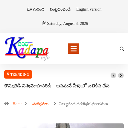
మా గురించి
సంప్రదించండి
English version
Saturday, August 8, 2026
TRENDING
కొమ్మిరెడ్డి విశ్వమోహనరెడ్డి – జనమనే నీళ్ళలో బతికిన చేప
Home
సంకీర్తనలు
నిత్యానంద ధరణీధర ధరారమణ…