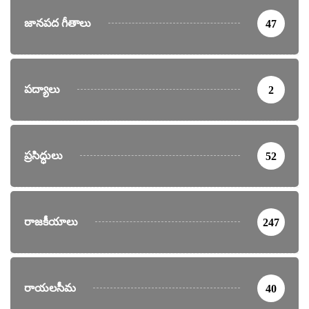
జానపద గీతాలు
47
పద్యాలు
2
ప్రసిద్ధులు
52
రాజకీయాలు
247
రాయలసీమ
40