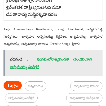
కైవల్యకాంత శృంగారరమణ
శ్రీవేంకటేశ దాక్షిణ్యగుణనిధి నమో
దేవతారాద్య సుస్థిరకృపాభరణ
Tags: Annamacharya Keerthanalu, Telugu Devotional, అన్నమయ్య
సంకీర్తనలు, తాళ్ళపాక అన్నమయ్య కీర్తనలు, అన్నమయ్య, తాళ్ళపాక
అన్నమయ్య, అన్నమయ్య పాటలు, Carnatic Songs, శ్రీరాగం
చదవండి :
ఘనమనోరాజ్యసంగతి చెలఁగినఁగాని -
అన్నమయ్య సంకీర్తన
Tags:
అన్నమయ్య
అన్నమయ్య పాటలు
అన్నమయ్య సంకీర్తన
అన్నమయ్య సంకీర్తనలు