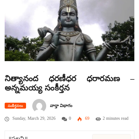
నిత్యానంద ధరణీధర ధరారమణ –
అన్నమయ్య సంకీర్తన
వార్తా విభాగం
సంకీర్తనలు
Sunday, March 29, 2026
0
69
2 minutes read
॥పల్లవి॥