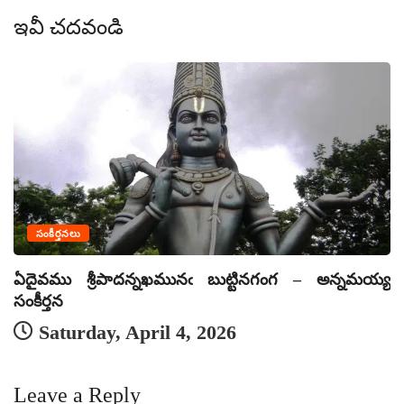
ఇవీ చదవండి
సంకీర్తనలు
ఏదైవము శ్రీపాదన్నఖమునఁ బుట్టినగంగ – అన్నమయ్య
ఏ
సంకీర్తన
సం
Saturday, April 4, 2026
Leave a Reply