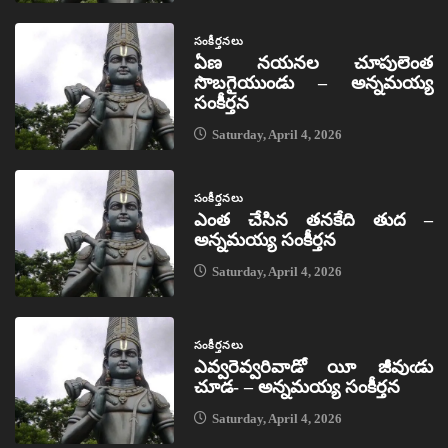
సంకీర్తనలు
ఏణ నయనల చూపులెంత
సొబగైయుండు – అన్నమయ్య
సంకీర్తన
Saturday, April 4, 2026
సంకీర్తనలు
ఎంత చేసిన తనకేది తుద –
అన్నమయ్య సంకీర్తన
Saturday, April 4, 2026
సంకీర్తనలు
ఎవ్వరెవ్వరివాడో యీ జీవుఁడు
చూడ- – అన్నమయ్య సంకీర్తన
Saturday, April 4, 2026