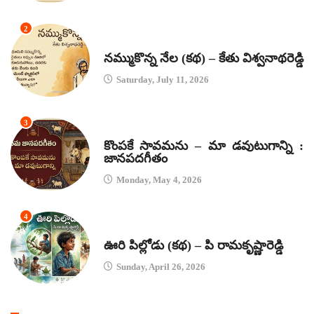
2
కథలు
నమ్ముకొన్న నేల (కథ) – కేతు విశ్వనాథరెడ్డి
Saturday, July 11, 2026
3
జానపద గీతాలు
కొంపకే సావమను – మా డవుటుగాన్ని :
జానపదగీతం
Monday, May 4, 2026
4
కథలు
ఊరి పిల్లోడు (కథ) – పి రామకృష్ణారెడ్డి
Sunday, April 26, 2026