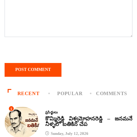
RECENT
POPULAR
COMMENTS
1
ప్రసిద్ధులు
కొమ్మిరెడ్డి విశ్వమోహనరెడ్డి – జనమనే
నీళ్ళలో బతికిన చేప
Sunday, July 12, 2026