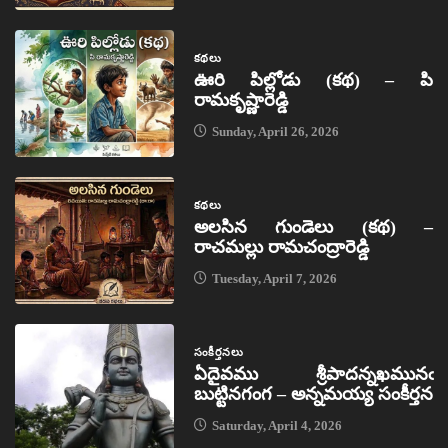
కథలు
ఊరి పిల్లోడు (కథ) – పి
రామకృష్ణారెడ్డి
Sunday, April 26, 2026
కథలు
అలసిన గుండెలు (కథ) –
రాచమల్లు రామచంద్రారెడ్డి
Tuesday, April 7, 2026
సంకీర్తనలు
ఏదైవము శ్రీపాదన్నఖమునఁ
బుట్టినగంగ – అన్నమయ్య సంకీర్తన
Saturday, April 4, 2026