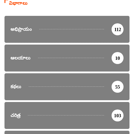
విభాగాలు
అభిప్రాయం
112
ఆలయాలు
10
కథలు
55
చరిత్ర
103