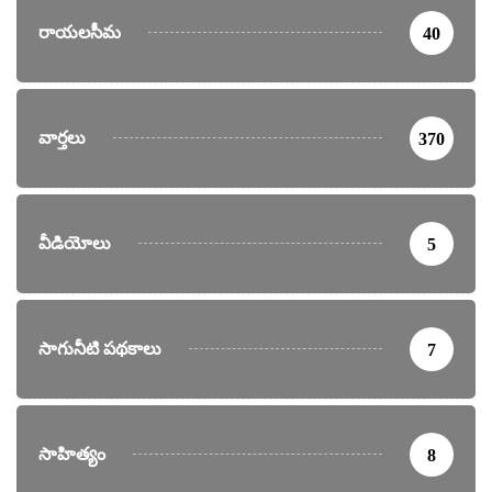
రాయలసీమ
40
వార్తలు
370
వీడియోలు
5
సాగునీటి పథకాలు
7
సాహిత్యం
8