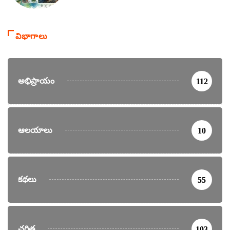
విభాగాలు
అభిప్రాయం
112
ఆలయాలు
10
కథలు
55
చరిత్ర
103