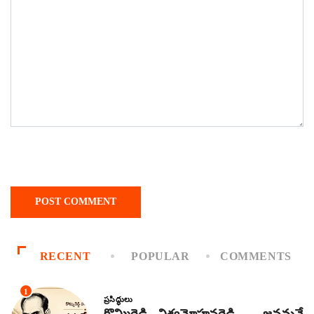
RECENT
POPULAR
COMMENTS
1
ప్రసిద్ధులు
కొమ్మిరెడ్డి విశ్వమోహనరెడ్డి – జనమనే