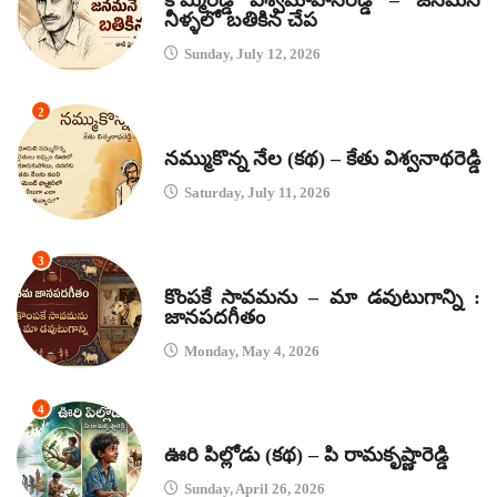
నీళ్ళలో బతికిన చేప
Sunday, July 12, 2026
2
కథలు
నమ్ముకొన్న నేల (కథ) – కేతు విశ్వనాథరెడ్డి
Saturday, July 11, 2026
3
జానపద గీతాలు
కొంపకే సావమను – మా డవుటుగాన్ని :
జానపదగీతం
Monday, May 4, 2026
4
కథలు
ఊరి పిల్లోడు (కథ) – పి రామకృష్ణారెడ్డి
Sunday, April 26, 2026