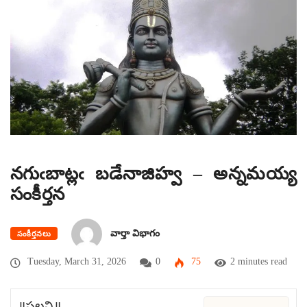
నగుఁబాట్లఁ బడేనాజిహ్వ – అన్నమయ్య
సంకీర్తన
వార్తా విభాగం
సంకీర్తనలు
Tuesday, March 31, 2026
0
75
2 minutes read
॥పల్లవి॥