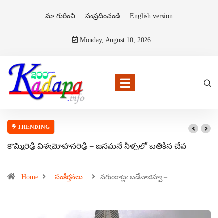
మా గురించి
సంప్రదించండి
English version
Monday, August 10, 2026
TRENDING
కొమ్మిరెడ్డి విశ్వమోహనరెడ్డి – జనమనే నీళ్ళలో బతికిన చేప
Home
సంకీర్తనలు
నగుఁబాట్లఁ బడేనాజిహ్వ –…