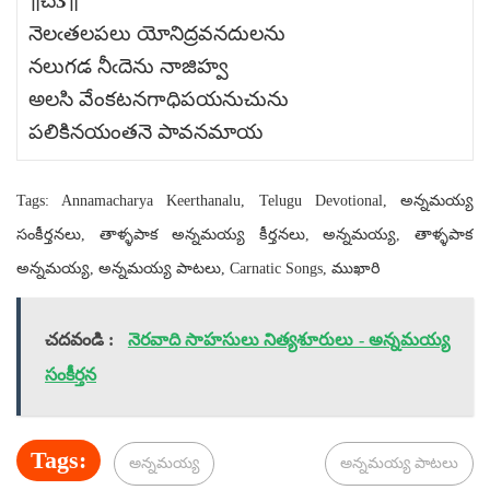
॥చ3॥
నెలఁతలపలు యోనిద్రవనదులను
నలుగడ నీఁదెను నాజిహ్వ
అలసి వేంకటనగాధిపయనుచును
పలికినయంతనె పావనమాయ
Tags: Annamacharya Keerthanalu, Telugu Devotional, అన్నమయ్య
సంకీర్తనలు, తాళ్ళపాక అన్నమయ్య కీర్తనలు, అన్నమయ్య, తాళ్ళపాక
అన్నమయ్య, అన్నమయ్య పాటలు, Carnatic Songs, ముఖారి
చదవండి :
నెరవాది సాహసులు నిత్యశూరులు - అన్నమయ్య
సంకీర్తన
Tags:
అన్నమయ్య
అన్నమయ్య పాటలు