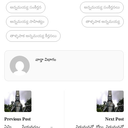
అన్నమయ్య సంకీర్తన
అన్నమయ్య సంకీర్తనలు
అన్నమయ్య సాహిత్యం
తాళ్ళపాక అన్నమయ్య
తాళ్ళపాక అన్నమయ్య కీర్తనలు
వార్తా విభాగం
Previous Post
Next Post
ఏమి సేయవచ్చుఁ –
విడుమనవో రోలు విడుమనవో