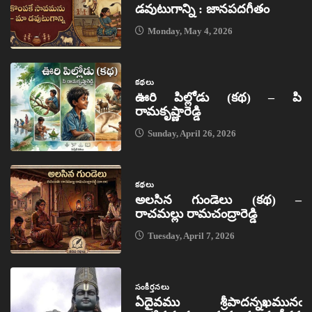
డవుటుగాన్ని : జానపదగీతం
Monday, May 4, 2026
కథలు
ఊరి పిల్లోడు (కథ) – పి
రామకృష్ణారెడ్డి
Sunday, April 26, 2026
కథలు
అలసిన గుండెలు (కథ) –
రాచమల్లు రామచంద్రారెడ్డి
Tuesday, April 7, 2026
సంకీర్తనలు
ఏదైవము శ్రీపాదన్నఖమునఁ