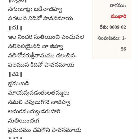
రాగము:
నగుఁబాట్లఁ బడేనాజిహ్వ
ముఖారి
పగటున నిదివో పావనమాయ
॥చ1॥
రేకు: 0009-02
ఇల నిందరి నుతియించి పెంచువలె
సంపుటము: 1-
నలినలియైనది నా జిహ్వ
56
నలినోదరుశ్రీనామము దలఁచిన-
ఫలమున కిదివో పావనమాయ
॥చ2॥
భ్రమఁబడి
మాయపుపడఁతులతమ్మలు
నమలి చవులుగొనె నాజిహ్వ
అమరవంద్యుఁడగుహరి
నుతియించఁగ
ప్రమదము చవిగొని పావనమాయ