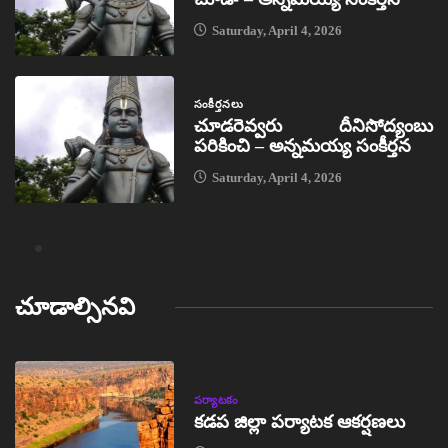
Saturday, April 4, 2026
సంకీర్తనలు
చూడరెవ్వరు దీనిసోద్యంబు
పరికించి – అన్నమయ్య సంకీర్తన
Saturday, April 4, 2026
చూడాల్సినవి
పర్యాటకం
కడప జిల్లా పర్యాటక ఆకర్షణలు