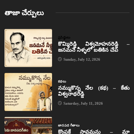
తాజా చేర్పులు
ప్రసిద్ధులు
కొమ్మిరెడ్డి విశ్వమోహనరెడ్డి –
జనమనే నీళ్ళలో బతికిన చేప
Sunday, July 12, 2026
కథలు
నమ్ముకొన్న నేల (కథ) – కేతు
విశ్వనాథరెడ్డి
Saturday, July 11, 2026
జానపద గీతాలు
కొంపకే సావమను – మా