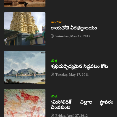
ఆలయాలు
రాయచోటి వీరభద్రాలయం
Saturday, May 12, 2012
చరిత్ర
శత్రుదుర్భేద్యమైన సిద్ధవటం కోట
Tuesday, May 17, 2011
చరిత్ర
‘మిసోలిథిక్‌’ చిత్రాల స్థావరం
చింతకుంట
Friday, April 27, 2012