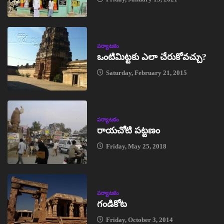
పర్యాటకం
ఒంటిమిట్టకు ఎలా చేరుకోవచ్చు?
Saturday, February 21, 2015
పర్యాటకం
రాయచోటి పట్టణం
Friday, May 25, 2018
పర్యాటకం
గండికోట
Friday, October 3, 2014