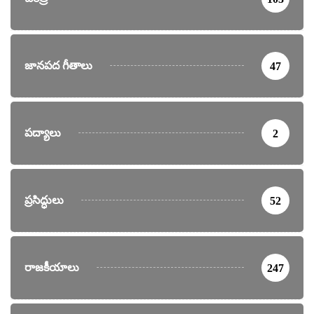
జానపద గీతాలు
47
పద్యాలు
2
ప్రసిద్ధులు
52
రాజకీయాలు
247