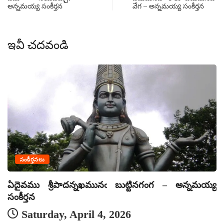
అన్నమయ్య సంకీర్తన
వేగ – అన్నమయ్య సంకీర్తన
ఇవీ చదవండి
సంకీర్తనలు
ఏదైవము శ్రీపాదన్నఖమునఁ బుట్టినగంగ – అన్నమయ్య
ఏ
సంకీర్తన
సం
Saturday, April 4, 2026