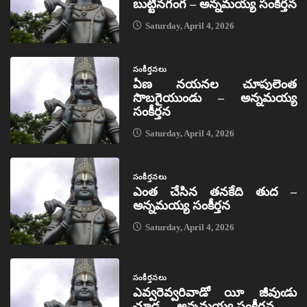
బుట్టినగంగ – అన్నమయ్య సంకీర్తన
Saturday, April 4, 2026
సంకీర్తనలు
ఏణ నయనల చూపులెంత
సొబగైయుండు – అన్నమయ్య
సంకీర్తన
Saturday, April 4, 2026
సంకీర్తనలు
ఎంత చేసిన తనకేది తుద –
అన్నమయ్య సంకీర్తన
Saturday, April 4, 2026
సంకీర్తనలు
ఎవ్వరెవ్వరివాడో యీ జీవుఁడు
చూడ- – అన్నమయ్య సంకీర్తన