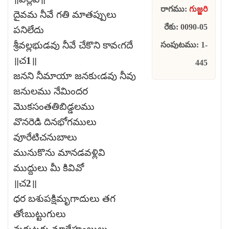
రాగము:
గుజ్జరి
దైవమ నీవే గతి మాతప్పులు
రేకు: 0090-05
పనిలేదు
శ్రీవల్లభుడవు నీవే చేకొని కావఁగదే
సంపుటము: 1-
॥చ1॥
445
జనని నీమాయా జనకుఁడవు నీవు
జనులము నేమిందర
మొకసంతతిబిడ్డలము
వొనరెడి దినభోగములు
వూరేటిచనుబాలు
మునుకొను మానడవళ్లివి
ముద్దులు మీ కివివో
॥చ2॥
ధర బశుపక్షిమృగాదులు తగ
తోఁబుట్టుగులు