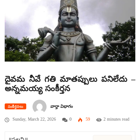
దైవమ నీవే గతి మాతప్పులు పనిలేదు –
అన్నమయ్య సంకీర్తన
వార్తా విభాగం
సంకీర్తనలు
Sunday, March 22, 2026
0
59
2 minutes read
॥పల్లవి॥