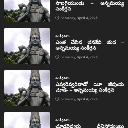
సొబగైయుండు – అన్నమయ్య
సంకీర్తన
Saturday, April 4, 2026
సంకీర్తనలు
ఎంత చేసిన తనకేది తుద –
అన్నమయ్య సంకీర్తన
Saturday, April 4, 2026
సంకీర్తనలు
ఎవ్వరెవ్వరివాడో యీ జీవుఁడు
చూడ- – అన్నమయ్య సంకీర్తన
Saturday, April 4, 2026
సంకీర్తనలు
చూడరెవ్వరు దీనిసోద్యంబు