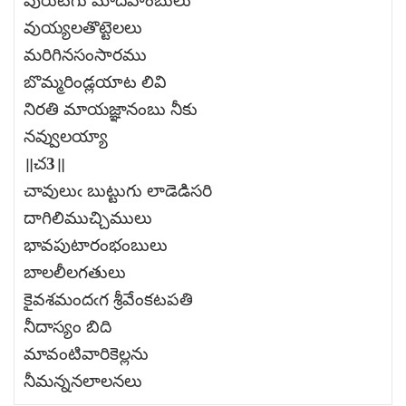
వురుటగు మాదేహంబులు
వుయ్యలతొట్టెలలు
మరిగినసంసారము
బొమ్మరిండ్లయాట లివి
నిరతి మాయజ్ఞానంబు నీకు
నవ్వులయ్యా
॥చ3॥
చావులుఁ బుట్టుగు లాడెడిసరి
దాగిలిముచ్చిములు
భావపుటారంభంబులు
బాలలీలగతులు
కైవశమందఁగ శ్రీవేంకటపతి
నీదాస్యం బిది
మావంటివారికెల్లను
నీమన్ననలాలనలు