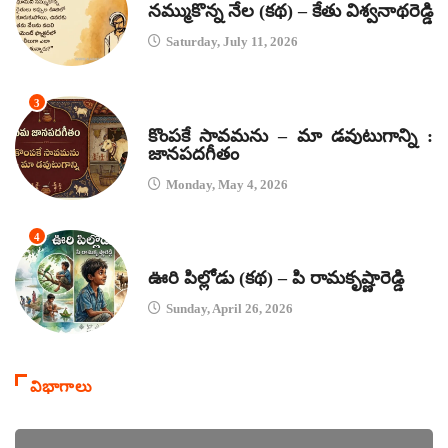
నమ్ముకొన్న నేల (కథ) – కేతు విశ్వనాథరెడ్డి
Saturday, July 11, 2026
3
జానపద గీతాలు
కొంపకే సావమను – మా డవుటుగాన్ని :
జానపదగీతం
Monday, May 4, 2026
4
కథలు
ఊరి పిల్లోడు (కథ) – పి రామకృష్ణారెడ్డి
Sunday, April 26, 2026
విభాగాలు