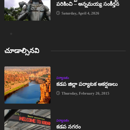
పరికించి – అన్నమయ్య సంకీర్తన
Saturday, April 4, 2026
చూడాల్సినవి
పర్యాటకం
కడప జిల్లా పర్యాటక ఆకర్షణలు
Thursday, February 26, 2015
పర్యాటకం
కడప నగరం