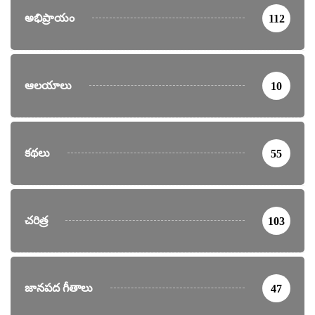
అభిప్రాయం
112
ఆలయాలు
10
కథలు
55
చరిత్ర
103
జానపద గీతాలు
47