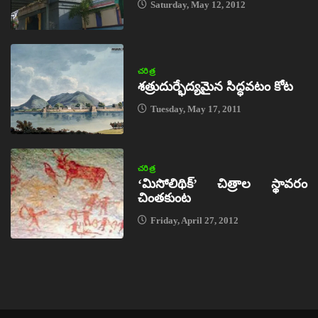
Saturday, May 12, 2012
చరిత్ర
శత్రుదుర్భేద్యమైన సిద్ధవటం కోట
Tuesday, May 17, 2011
చరిత్ర
‘మిసోలిథిక్‌’ చిత్రాల స్థావరం
చింతకుంట
Friday, April 27, 2012