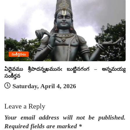
సంకీర్తనలు
ఏదైవము శ్రీపాదన్నఖమునఁ బుట్టినగంగ – అన్నమయ్య
ఏ
సంకీర్తన
సం
Saturday, April 4, 2026
Leave a Reply
Your email address will not be published.
Required fields are marked
*