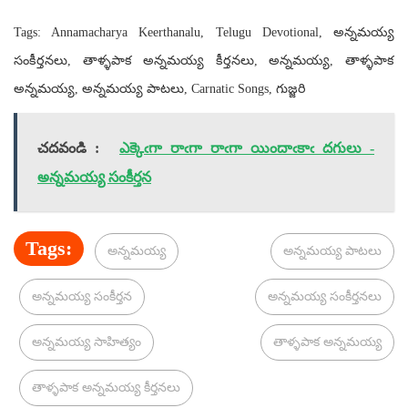
Tags: Annamacharya Keerthanalu, Telugu Devotional, అన్నమయ్య
సంకీర్తనలు, తాళ్ళపాక అన్నమయ్య కీర్తనలు, అన్నమయ్య, తాళ్ళపాక
అన్నమయ్య, అన్నమయ్య పాటలు, Carnatic Songs, గుజ్జరి
చదవండి :
ఎక్కెఁగా రాఁగా రాఁగా యిందాఁకాఁ దగులు -
అన్నమయ్య సంకీర్తన
Tags:
అన్నమయ్య
అన్నమయ్య పాటలు
అన్నమయ్య సంకీర్తన
అన్నమయ్య సంకీర్తనలు
అన్నమయ్య సాహిత్యం
తాళ్ళపాక అన్నమయ్య
తాళ్ళపాక అన్నమయ్య కీర్తనలు