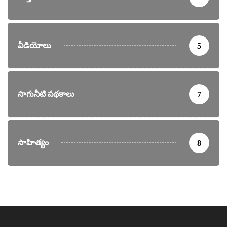
వీడియోలు
5
సాగునీటి పథకాలు
7
సాహిత్యం
8