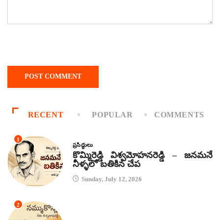
RECENT
POPULAR
COMMENTS
1
ప్రసిద్ధులు
కొమ్మిరెడ్డి విశ్వమోహనరెడ్డి – జనమనే
నీళ్ళలో బతికిన చేప
Sunday, July 12, 2026
2
కథలు