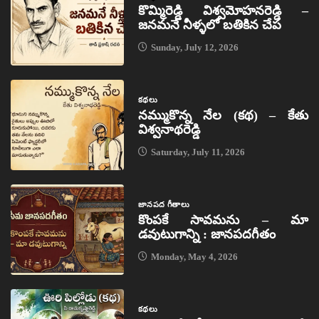
కొమ్మిరెడ్డి విశ్వమోహనరెడ్డి –
జనమనే నీళ్ళలో బతికిన చేప
Sunday, July 12, 2026
కథలు
నమ్ముకొన్న నేల (కథ) – కేతు
విశ్వనాథరెడ్డి
Saturday, July 11, 2026
జానపద గీతాలు
కొంపకే సావమను – మా
డవుటుగాన్ని : జానపదగీతం
Monday, May 4, 2026
కథలు