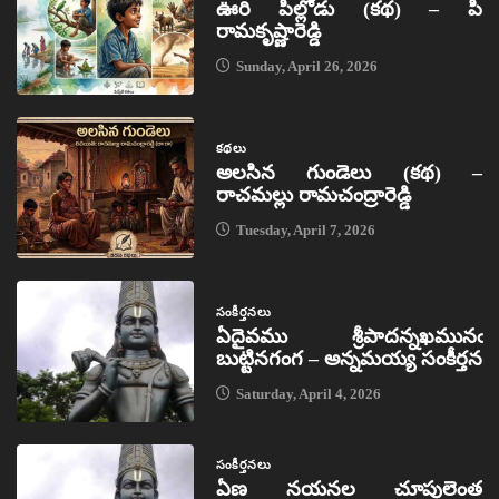
ఊరి పిల్లోడు (కథ) – పి
రామకృష్ణారెడ్డి
Sunday, April 26, 2026
కథలు
అలసిన గుండెలు (కథ) –
రాచమల్లు రామచంద్రారెడ్డి
Tuesday, April 7, 2026
సంకీర్తనలు
ఏదైవము శ్రీపాదన్నఖమునఁ
బుట్టినగంగ – అన్నమయ్య సంకీర్తన
Saturday, April 4, 2026
సంకీర్తనలు
ఏణ నయనల చూపులెంత