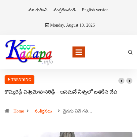
మా గురించి
సంప్రదించండి
English version
Monday, August 10, 2026
TRENDING
కొమ్మిరెడ్డి విశ్వమోహనరెడ్డి – జనమనే నీళ్ళలో బతికిన చేప
Home
సంకీర్తనలు
దైవమ నీవే గతి…