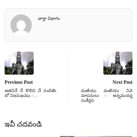
వార్తా విభాగం
Previous Post
Next Post
ఆతనినే నే కొలిచి నే నందితిఁ
మఱియు మఱియు నివె
బో నిజసుఖము –…
మాపనులు – అన్నమయ్య
సంకీర్తన
ఇవీ చదవండి