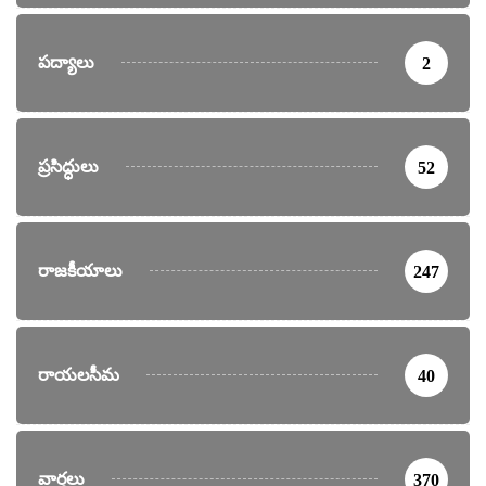
పద్యాలు
2
ప్రసిద్ధులు
52
రాజకీయాలు
247
రాయలసీమ
40
వార్తలు
370