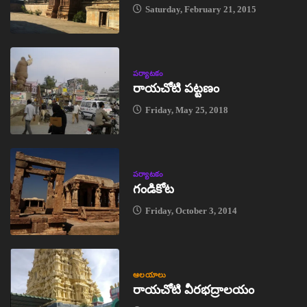
Saturday, February 21, 2015
పర్యాటకం
రాయచోటి పట్టణం
Friday, May 25, 2018
పర్యాటకం
గండికోట
Friday, October 3, 2014
ఆలయాలు
రాయచోటి వీరభద్రాలయం