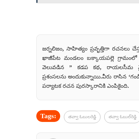
జర్నలిజం, సాహిత్యం ప్రవృత్తిగా రచనలు చేస్త
ఖాజీపేట మండలం బక్కాయపల్లె గ్రామంలో 
వెలువడిన ” కడప కథ, రాయలసీమ వై
ప్రశంసలను అందుకున్నాయి.వీరు రాసిన ‘గండి
పర్యాటక రచన పురస్కారానికి ఎంపికైంది.
Tags:
తవ్వా ఓబులరెడ్డి
తవ్వా ఓబుల్‌రెడ్డి