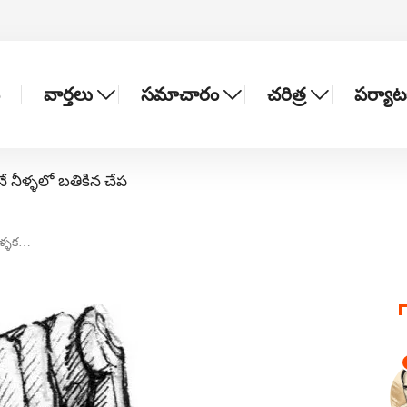
వార్తలు
సమాచారం
చరిత్ర
పర్యా
నే నీళ్ళలో బతికిన చేప
మళ్ళక…