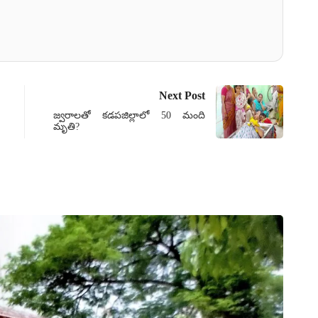
Next Post
జ్వరాలతో కడపజిల్లాలో 50 మంది
మృతి?