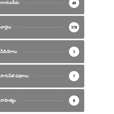
రాయలసీమ
40
వార్తలు
370
వీడియోలు
5
సాగునీటి పథకాలు
7
సాహిత్యం
8