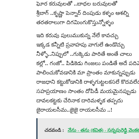
ఘోర కరువులతో ..బాధల బరువులతో
శ్రీబాగ్ ..కృష్ణా పెన్నార్ దింపుడు కళ్ళం ఆశల్ని
తరతరాలుగా దిగమింగుకొస్తున్నోళ్ళం
ఇది కరువు పులుముకున్న నేలే కావచ్చు
ఇక్కడ కన్నీటి ప్రవాహపు వాగులే ఉండొచ్చు
నీళ్ళో..నిప్పులో ..గుక్కెడు పారితే అంతే చాలు
కల్లో.. గంజో.. పిడికెడు గింజలు పండితే అదే పది
పాలించుకోవడానికి మా ప్రాంతం మాకున్నప్పుడు
రాజధాని కట్టుకోడానికి రాళ్ళగుట్టలకసలే కొదవలే
సహప్రయాణం సాంతం దోపిడీ మయమైనప్పుడు
దావలకట్టకు చేరినాక దారిమళ్ళక తప్పదు
జైరాయలసీమ..జైజై రాయలసీమ ..!
చదవండి :
నేను - తను (కవిత) - సన్నపురెడ్డి వెంకట