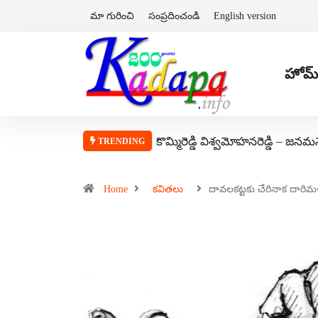
మా గురించి
సంప్రదించండి
English version
హోమ్
కొమ్మిరెడ్డి విశ్వమోహనరెడ్డి – జనమ
TRENDING
Home
కవితలు
దావలకట్టకు చేరినాక దారి