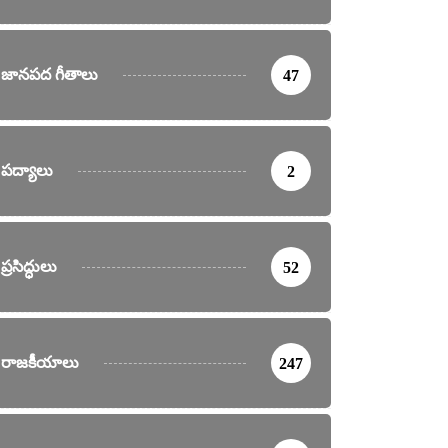
జానపద గీతాలు
47
పద్యాలు
2
ప్రసిద్ధులు
52
రాజకీయాలు
247