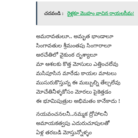
చదవండి :
రైళ్లకూ మొహం వాచిన రాయలసీమ!
అమరావతులూ.. అమృత భాండాలూ
సింగావతుల శ్రీమంతపు సింగారాలూ
అరచేతిలో వైకుంఠ దృశ్యాలూ
మా ఆశలకు కొత్త మోసులు ఎత్తించలేవు
మసిపూసిన మారేడు కాయల మాటలు
ముసురుకొస్తున్న ఈ మబ్బుల్ని తేల్చలేవు
మోచేతినీళ్ళకోసం మోరలు పైకెత్తడం
ఈ భూమిపుత్రుల అభిమతం కానేకాదు !
నయవంచనలనీ..నమ్మక ద్రోహాలనీ
అమాయకత్వపు ఎదురుచూపులతో
ఏళ్ల తరబడి మోస్తున్నోళ్ళం