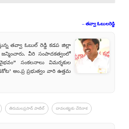
– తవ్వా ఓబులరెడ్డి
ున్న తవ్వా ఓబుల్ రెడ్డి కడప జిల్లా
జన్మించారు. వీరి సంపాదకత్వంలో
భవం” సంకలనాలు విమర్శకుల
కోట’ అం.ప్ర ప్రభుత్వం వారి ఉత్తమ
తిరుమలప్రసాద్ పాటిల్
దావలకట్టకు చేరినాక