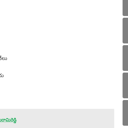
వేలు
దు
రామిరెడ్డి