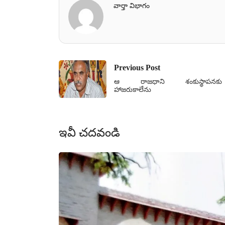
వార్తా విభాగం
Previous Post
ఆ రాజధాని శంకుస్థాపనకు
హాజరుకాలేను
ఇవీ చదవండి