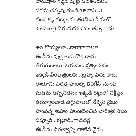
పౌరుషాల గడ్డన పుట్టి పడిఉండటం
పరమ తప్పవుతుందేమో కాని ..!
కుందేళ్ళు కుక్కలను తరిమిన సీమలో
ఉండేలులై విరుచుకపడటం తప్పే కాదు
ఉరి కొయ్యలూ ..కారాగారాలూ
ఈ సీమ పుత్రులకు కొత్త కాదు
తిరుగుబాటు చేయడం ..ప్రశ్నించడం
ఇక్కడి వీరపుత్రులకు ..బ్రహ్మ విద్య కాదు
ఈభూమి చరిత్ర పుటల్ని తిరగేసి చూడు
మడమ తిప్పనితనం ఇక్కడి రక్తంలో నిక్షిప్తం
ఉయ్యాలవాడ ఉగ్గుపాలతో నేర్పిన నైజం
హంపన్న అహం హుంకరించిన చారిత్రక నిజం
పప్పూరి ..కల్లూరి..గాడిచర్ల
ఈ సీమ ధీరత్వాన్ని చాటిన వైనం