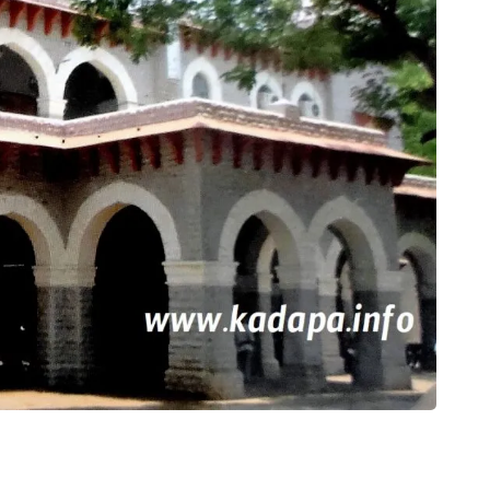
కళాక
కొండప