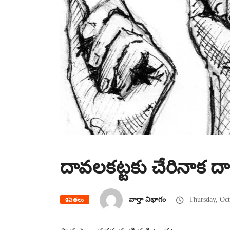
దావలకట్టకు చేరినాక ద
వార్తా విభాగం
Thursday, Oct
కవితలు