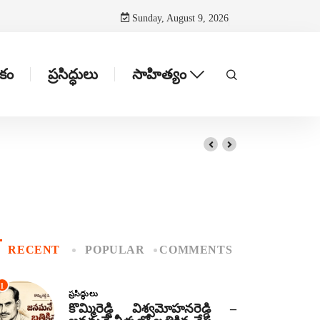
Sunday, August 9, 2026
టకం
ప్రసిద్ధులు
సాహిత్యం
RECENT
POPULAR
COMMENTS
1
ప్రసిద్ధులు
కొమ్మిరెడ్డి విశ్వమోహనరెడ్డి –