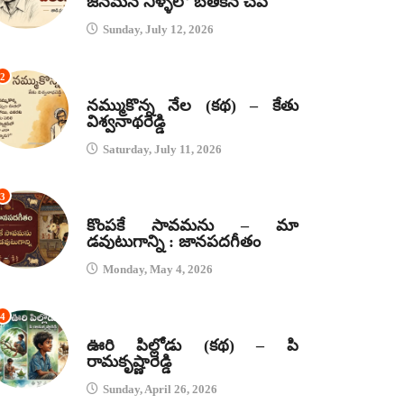
జనమనే నీళ్ళలో బతికిన చేప
Sunday, July 12, 2026
2
కథలు
నమ్ముకొన్న నేల (కథ) – కేతు
విశ్వనాథరెడ్డి
Saturday, July 11, 2026
3
జానపద గీతాలు
కొంపకే సావమను – మా
డవుటుగాన్ని : జానపదగీతం
Monday, May 4, 2026
4
కథలు
ఊరి పిల్లోడు (కథ) – పి
రామకృష్ణారెడ్డి
Sunday, April 26, 2026