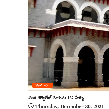
ప్రత్యేక వార్తలు
పాత కలెక్టరేట్ వయసు 132 ఏళ్ళు
Thursday, December 30, 2021