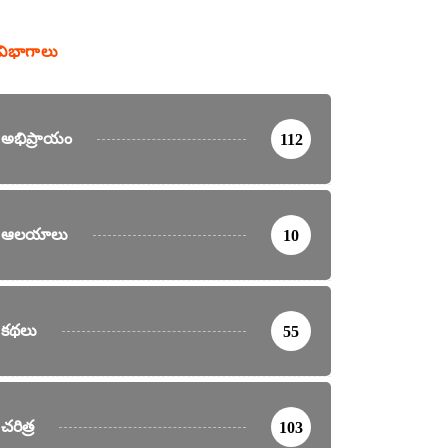
విభాగాలు
అభిప్రాయం
112
ఆలయాలు
10
కథలు
55
చరిత్ర
103