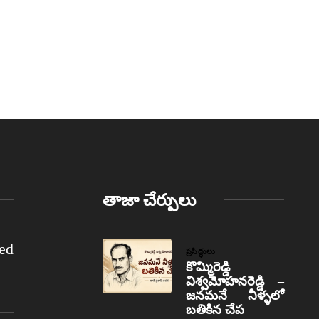
తాజా చేర్పులు
ed
ప్రసిద్ధులు
కొమ్మిరెడ్డి
విశ్వమోహనరెడ్డి –
జనమనే నీళ్ళలో
బతికిన చేప