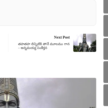
Next Post
తహతహ లిన్నిటికి తానే మూలము గాన
– అన్నమయ్య సంకీర్తన