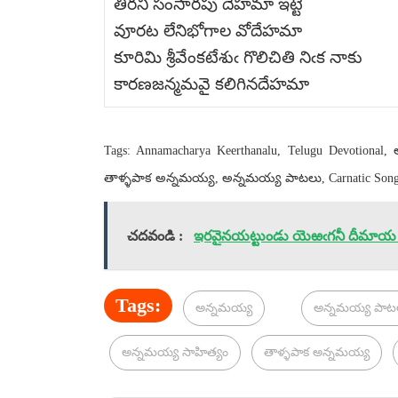
తీరని సంసారపు దేహమా ఇట్టె
వూరట లేనిభోగాల వోదేహమా
కూరిమి శ్రీవేంకటేశుఁ గొలిచితి నిఁక నాకు
కారణజన్మమవై కలిగినదేహమా
Tags: Annamacharya Keerthanalu, Telugu Devotional
తాళ్ళపాక అన్నమయ్య, అన్నమయ్య పాటలు, Carnatic Songs
చదవండి :
ఇరవైనయట్టుండు యెఱఁగనీ దీమాయ -
Tags:
అన్నమయ్య
అన్నమయ్య పాట
అన్నమయ్య సాహిత్యం
తాళ్ళపాక అన్నమయ్య