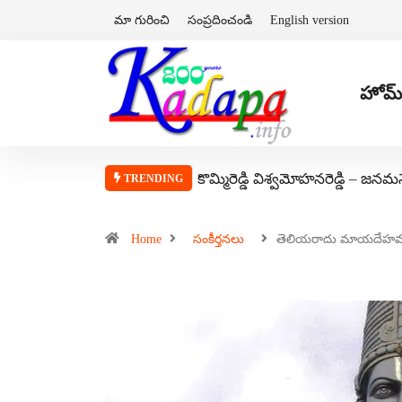
మా గురించి
సంప్రదించండి
English version
హోమ్
కొమ్మిరెడ్డి విశ్వమోహనరెడ్డి – జనమ
TRENDING
Home
సంకీర్తనలు
తెలియరాదు మాయదేహ