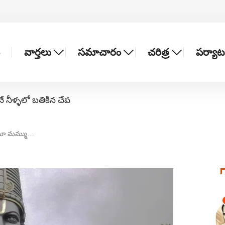
వార్తలు
సమాచారం
చరిత్ర
పర్యా
నే నీళ్ళలో బతికిన చేప
మా మమ్ము…