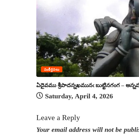
సంకీర్తనలు
ఏదైవము శ్రీపాదన్నఖమునఁ బుట్టినగంగ – అన్న
Saturday, April 4, 2026
Leave a Reply
Your email address will not be publi