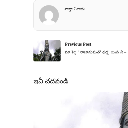
వార్తా విభాగం
Previous Post
మా కెల్ల ‘ రాజానుమతో ధర్మ’ యిది నీ –
…
ఇవీ చదవండి