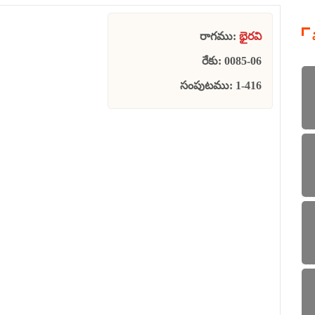
రాగము:
భైరవి
రేకు: 0085-06
సంపుటము: 1-416