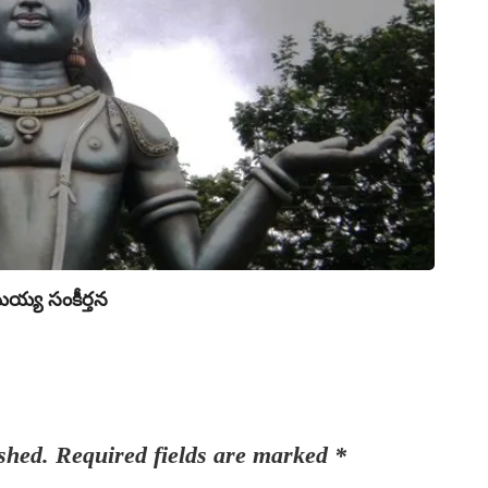
సంకీ
మయ్య సంకీర్తన
ఏణ నయ
Sa
shed.
Required fields are marked
*