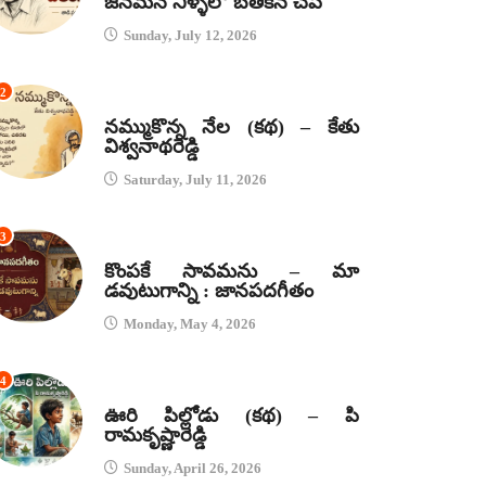
జనమనే నీళ్ళలో బతికిన చేప
Sunday, July 12, 2026
2
కథలు
నమ్ముకొన్న నేల (కథ) – కేతు
విశ్వనాథరెడ్డి
Saturday, July 11, 2026
3
జానపద గీతాలు
కొంపకే సావమను – మా
డవుటుగాన్ని : జానపదగీతం
Monday, May 4, 2026
4
కథలు
ఊరి పిల్లోడు (కథ) – పి
రామకృష్ణారెడ్డి
Sunday, April 26, 2026