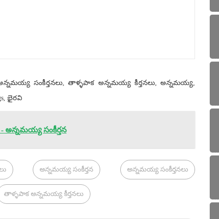
, అన్నమయ్య సంకీర్తనలు, తాళ్ళపాక అన్నమయ్య కీర్తనలు, అన్నమయ్య,
, భైరవి
 అన్నమయ్య సంకీర్తన
లు
అన్నమయ్య సంకీర్తన
అన్నమయ్య సంకీర్తనలు
తాళ్ళపాక అన్నమయ్య కీర్తనలు