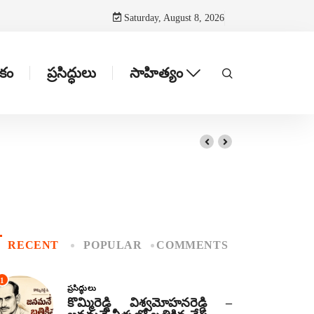
Saturday, August 8, 2026
టకం
ప్రసిద్ధులు
సాహిత్యం
RECENT
POPULAR
COMMENTS
1
ప్రసిద్ధులు
కొమ్మిరెడ్డి విశ్వమోహనరెడ్డి –