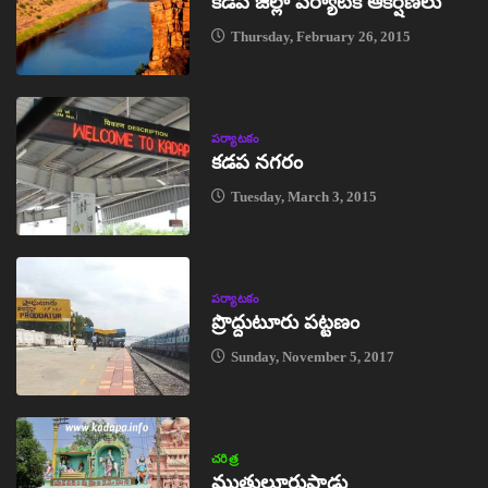
కడప జిల్లా పర్యాటక ఆకర్షణలు
Thursday, February 26, 2015
పర్యాటకం
కడప నగరం
Tuesday, March 3, 2015
పర్యాటకం
ప్రొద్దుటూరు పట్టణం
Sunday, November 5, 2017
చరిత్ర
ముత్తులూరుపాడు