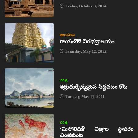
Friday, October 3, 2014
ఆలయాలు
రాయచోటి వీరభద్రాలయం
Saturday, May 12, 2012
చరిత్ర
శత్రుదుర్భేద్యమైన సిద్ధవటం కోట
Tuesday, May 17, 2011
చరిత్ర
‘మిసోలిథిక్‌’ చిత్రాల స్థావరం
చింతకుంట