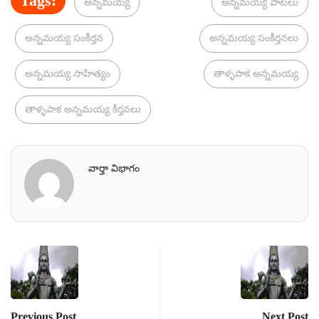
Tags:
అన్నమయ్య
అన్నమయ్య పాటలు
అన్నమయ్య సంకీర్తన
అన్నమయ్య సంకీర్తనలు
అన్నమయ్య సాహిత్యం
తాళ్ళపాక అన్నమయ్య
తాళ్ళపాక అన్నమయ్య కీర్తనలు
వార్తా విభాగం
Previous Post
Next Post