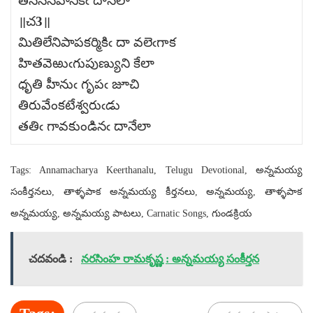
తనసినవానికిఁ దానేలా
॥చ3॥
మితిలేనిపాపకర్మికిఁ దా వలెఁగాక
హితవెఱుఁగుపుణ్యుని కేలా
ధృతి హీనుఁ గృపఁ జూచి
తిరువేంకటేశ్వరుఁడు
తతిఁ గావకుండినఁ దానేలా
Tags: Annamacharya Keerthanalu, Telugu Devotional, అన్నమయ్య
సంకీర్తనలు, తాళ్ళపాక అన్నమయ్య కీర్తనలు, అన్నమయ్య, తాళ్ళపాక
అన్నమయ్య, అన్నమయ్య పాటలు, Carnatic Songs, గుండక్రియ
చదవండి :
నరసింహ రామకృష్ణ : అన్నమయ్య సంకీర్తన