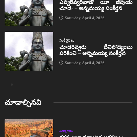
ఎవ్వరెవ్వరివాడో యీ జీవుఁడు
చూడ- – అన్నమయ్య సంకీర్తన
Saturday, April 4, 2026
సంకీర్తనలు
చూడరెవ్వరు దీనిసోద్యంబు
పరికించి – అన్నమయ్య సంకీర్తన
Saturday, April 4, 2026
చూడాల్సినవి
పర్యాటకం