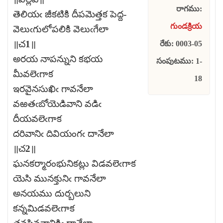
రాగము:
తెలియఁ జీకటికి దీపమెత్తక పెద్ద-
గుండక్రియ
వెలుఁగులోపలికి వెలుఁగేలా
॥చ1॥
రేకు: 0003-05
అరయ నాపన్నుని కభయ
సంపుటము: 1-
మీవలెఁగాక
18
ఇరవైనసుఖిఁ గావనేలా
వఱతఁబోయెడివాని వడిఁ
దీయవలెఁగాక
దరివానిఁ దివియంగఁ దానేలా
॥చ2॥
ఘనకర్మారంభునికట్లు విడవలెఁగాక
యెసి మునక్తునిఁ గావనేలా
అనయము దుర్బలుని
కన్నమిడవలెఁగాక