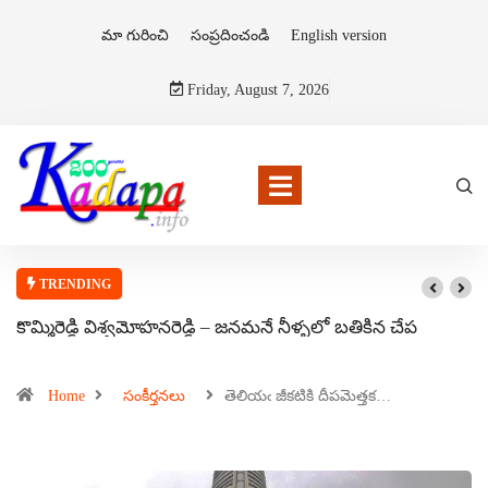
మా గురించి
సంప్రదించండి
English version
Friday, August 7, 2026
TRENDING
కొమ్మిరెడ్డి విశ్వమోహనరెడ్డి – జనమనే నీళ్ళలో బతికిన చేప
Home
సంకీర్తనలు
తెలియఁ జీకటికి దీపమెత్తక…