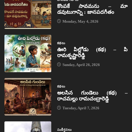
కొంపకే సావమను – మా
డవుటుగాన్ని : జానపదగీతం
Monday, May 4, 2026
కథలు
ఊరి పిల్లోడు (కథ) – పి
రామకృష్ణారెడ్డి
Sunday, April 26, 2026
కథలు
అలసిన గుండెలు (కథ) –
రాచమల్లు రామచంద్రారెడ్డి
Tuesday, April 7, 2026
సంకీర్తనలు