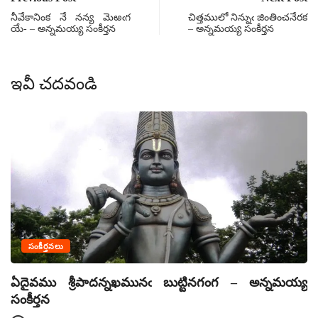
నీవేకానింక నే నన్య మెఱఁగ
చిత్తములో నిన్నుఁ జింతించనేరక
యే- – అన్నమయ్య సంకీర్తన
– అన్నమయ్య సంకీర్తన
ఇవీ చదవండి
సంకీర్తనలు
ఏదైవము శ్రీపాదన్నఖమునఁ బుట్టినగంగ – అన్నమయ్య
ఏ
సంకీర్తన
సం