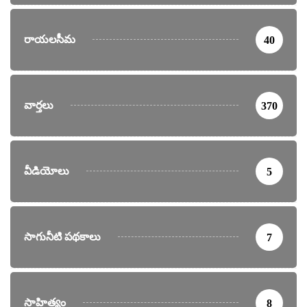
రాయలసీమ
40
వార్తలు
370
వీడియోలు
5
సాగునీటి పథకాలు
7
సాహిత్యం
8