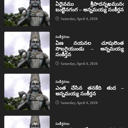
ఏదైవము శ్రీపాదన్నఖమునఁ
బుట్టినగంగ – అన్నమయ్య సంకీర్తన
Saturday, April 4, 2026
సంకీర్తనలు
ఏణ నయనల చూపులెంత
సొబగైయుండు – అన్నమయ్య
సంకీర్తన
Saturday, April 4, 2026
సంకీర్తనలు
ఎంత చేసిన తనకేది తుద –
అన్నమయ్య సంకీర్తన
Saturday, April 4, 2026
సంకీర్తనలు