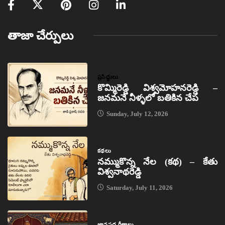
తాజా చేర్పులు
ప్రసిద్ధులు
కొమ్మిరెడ్డి విశ్వమోహనరెడ్డి –
జనమనే నీళ్ళలో బతికిన చేప
Sunday, July 12, 2026
కథలు
నమ్ముకొన్న నేల (కథ) – కేతు
విశ్వనాథరెడ్డి
Saturday, July 11, 2026
జానపద గీతాలు