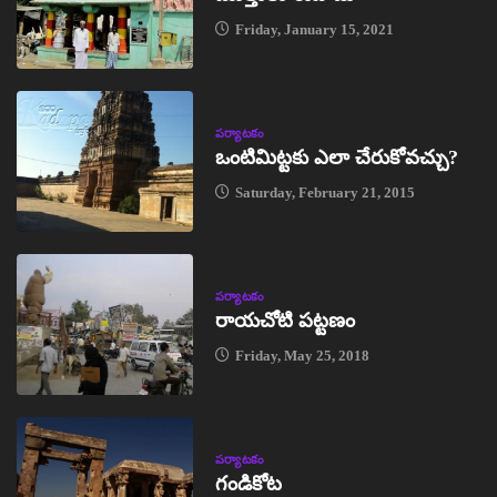
Friday, January 15, 2021
పర్యాటకం
ఒంటిమిట్టకు ఎలా చేరుకోవచ్చు?
Saturday, February 21, 2015
పర్యాటకం
రాయచోటి పట్టణం
Friday, May 25, 2018
పర్యాటకం
గండికోట