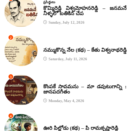
ప్రసిద్ధులు
కొమ్మిరెడ్డి విశ్వమోహనరెడ్డి – జనమనే
నీళ్ళలో బతికిన చేప
Sunday, July 12, 2026
2
కథలు
నమ్ముకొన్న నేల (కథ) – కేతు విశ్వనాథరెడ్డి
Saturday, July 11, 2026
3
జానపద గీతాలు
కొంపకే సావమను – మా డవుటుగాన్ని :
జానపదగీతం
Monday, May 4, 2026
4
కథలు
ఊరి పిల్లోడు (కథ) – పి రామకృష్ణారెడ్డి