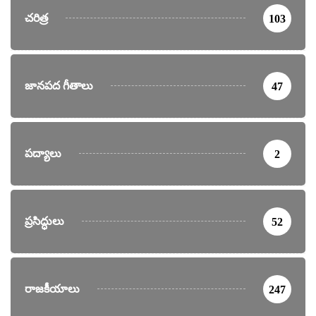
చరిత్ర
103
జానపద గీతాలు
47
పద్యాలు
2
ప్రసిద్ధులు
52
రాజకీయాలు
247