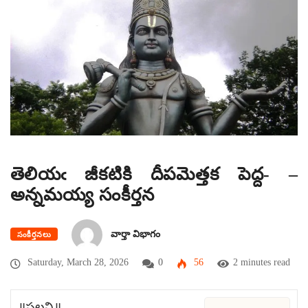
తెలియఁ జీకటికి దీపమెత్తక పెద్ద- –
అన్నమయ్య సంకీర్తన
వార్తా విభాగం
సంకీర్తనలు
Saturday, March 28, 2026
0
56
2 minutes read
॥పల్లవి॥