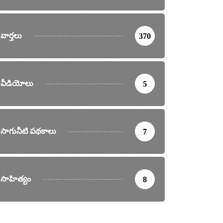
వార్తలు
370
వీడియోలు
5
తలు
చాంది (కవిత)
సాగునీటి పథకాలు
7
esday, March 24, 2015
సాహిత్యం
8