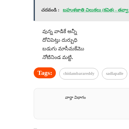
చదవండి :
బహుళజాతి చిలుకలు (కవిత) - తవ్వా ఓబ
వున్న వాడికే అన్నీ
దోచిపెట్తు దుర్బుధి
బడుగు మాసీమకేమొ
నోటినిండ మట్టి.
Tags:
chidambarareddy
sadlapalle
వార్తా విభాగం