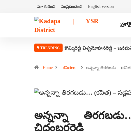
మా గురించి
సంప్రదించండి
English version
హోమ
కొమ్మిరెడ్డి విశ్వమోహనరెడ్డి – జనమ
TRENDING
Home
కవితలు
అన్నన్నా తిరగబడు… (కవి
అన్నన్నా తిరగబడు
చిదంబరరెడ్డి