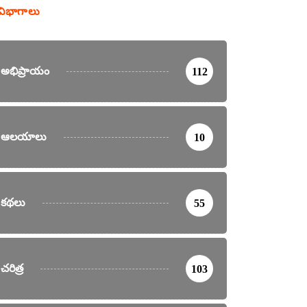
విభాగాలు
అభిప్రాయం
112
ఆలయాలు
10
కథలు
55
చరిత్ర
103