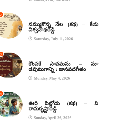
2
కథలు
నమ్ముకొన్న నేల (కథ) – కేతు
విశ్వనాథరెడ్డి
Saturday, July 11, 2026
3
జానపద గీతాలు
కొంపకే సావమను – మా
డవుటుగాన్ని : జానపదగీతం
Monday, May 4, 2026
4
కథలు
ఊరి పిల్లోడు (కథ) – పి
రామకృష్ణారెడ్డి
Sunday, April 26, 2026