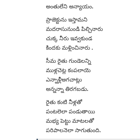
అంతులేని అన్యాయం.
ప్రాజెక్టును ఇస్తామని
మదరాసునుండి పిల్చినారు
చుక్క నీరు ఇవ్వకుండ
కిందకు మళ్లించినారు .
సీమ రైతు గుండెలన్ని
ముళ్లచెట్ల కంపలాయె
ఎన్నాళ్లీఅగచాట్లు
అన్నన్నా తిరగబడు.
రైతు కంటి నీళ్లతో
పంటలెలా పండుతాయి
మభ్య పెట్టు మాటలతో
పరిపాలనెలా సాగుతుంది.