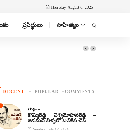
Thursday, August 6, 2026
ాటకం
ప్రసిద్ధులు
సాహిత్యం
RECENT
POPULAR
COMMENTS
1
ప్రసిద్ధులు
కొమ్మిరెడ్డి విశ్వమోహనరెడ్డి –
జనమనే నీళ్ళలో బతికిన చేప
Sunday, July 12, 2026