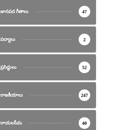
జానపద గీతాలు
47
పద్యాలు
2
ప్రసిద్ధులు
52
రాజకీయాలు
247
రాయలసీమ
40