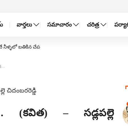
్
వార్తలు
సమాచారం
చరిత్ర
పర్య
నే నీళ్ళలో బతికిన చేప
త)…
… (కవిత) – సడ్లపల్లె