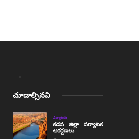
చూడాల్సినవి
పర్యాటకం
కడప జిల్లా పర్యాటక
ఆకర్షణలు