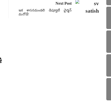
Next Post
ఇక శాసనమండలి డిప్యూటీ చైర్మన్
మనోడే!
కవి
ి
వానొచ్
Tu