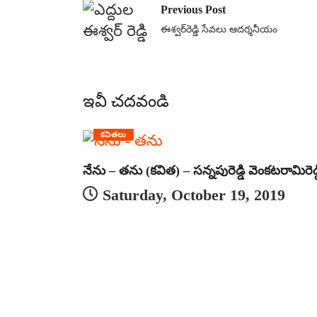
Previous Post
ఈశ్వర్‌రెడ్డి సేవలు ఆదర్శనీయం
ఇవీ చదవండి
కవితలు
నేను – తను (కవిత) – సన్నపురెడ్డి వెంకటరామిరెడ్డ
Saturday, October 19, 2019