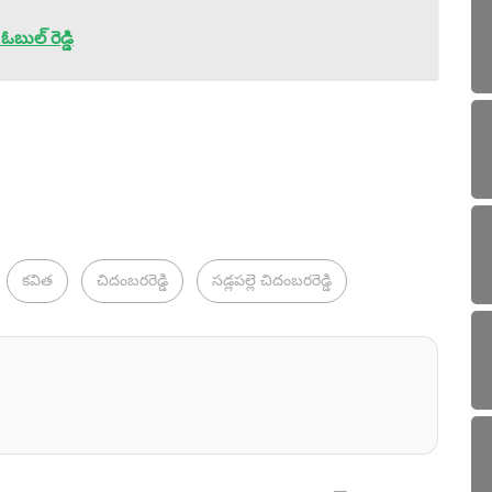
ుల్ రెడ్డి
కవిత
చిదంబరరెడ్డి
సడ్లపల్లె చిదంబరరెడ్డి