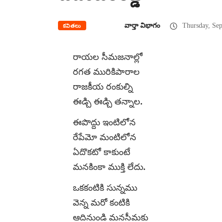
వార్తా విభాగం
Thursday, Sep
కవితలు
రాయల సీమజనాల్లో
రగత మురికిపారాల
రాజకీయ రంకుల్ని
ఈడ్చి ఈడ్చి తన్నాల.
ఈపొద్దు ఇంటిలోన
రేపేమో మంటిలోన
ఏదొకటో కాకుంటే
మనకింకా ముక్తి లేదు.
ఒకకంటికి సున్నము
వెన్న మరో కంటికి
ఆదినుండి మనసీమకు