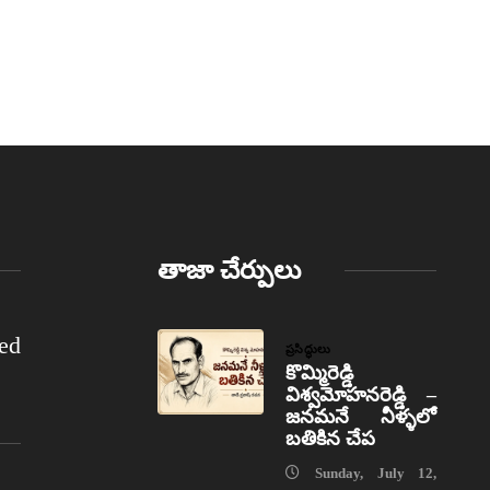
తాజా చేర్పులు
ed
ప్రసిద్ధులు
కొమ్మిరెడ్డి
విశ్వమోహనరెడ్డి –
జనమనే నీళ్ళలో
బతికిన చేప
Sunday, July 12,