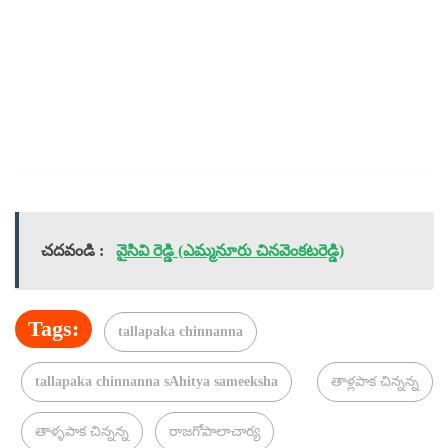
చదవండి :
వైసివి రెడ్డి (ఎమ్మనూరు చినవెంకటరెడ్డి)
Tags:
tallapaka chinnanna
tallapaka chinnanna sAhitya sameeksha
తాళ్లపాక చిన్నన్న
తాళ్ళపాక చిన్నన్న
రాజగోపాలాచార్య