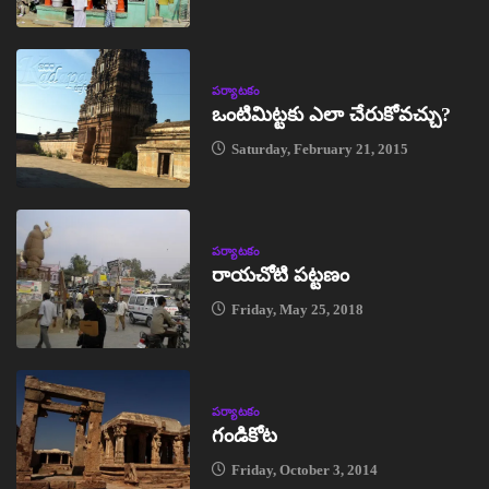
పర్యాటకం
ఒంటిమిట్టకు ఎలా చేరుకోవచ్చు?
Saturday, February 21, 2015
పర్యాటకం
రాయచోటి పట్టణం
Friday, May 25, 2018
పర్యాటకం
గండికోట
Friday, October 3, 2014