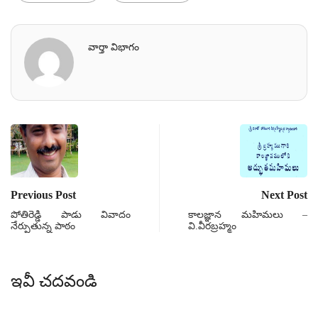
వార్తా విభాగం
Previous Post
Next Post
పోతిరెడ్డి పాడు వివాదం
కాలజ్ఞాన మహిమలు –
నేర్పుతున్న పాఠం
వి.వీరబ్రహ్మం
ఇవీ చదవండి