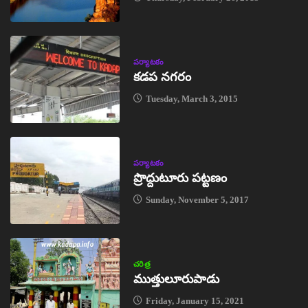
పర్యాటకం
కడప నగరం
Tuesday, March 3, 2015
పర్యాటకం
ప్రొద్దుటూరు పట్టణం
Sunday, November 5, 2017
చరిత్ర
ముత్తులూరుపాడు
Friday, January 15, 2021