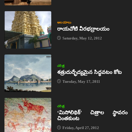
ఆలయాలు
రాయచోటి వీరభద్రాలయం
Saturday, May 12, 2012
చరిత్ర
శత్రుదుర్భేద్యమైన సిద్ధవటం కోట
Tuesday, May 17, 2011
చరిత్ర
‘మిసోలిథిక్‌’ చిత్రాల స్థావరం
చింతకుంట
Friday, April 27, 2012