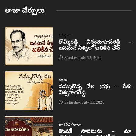
తాజా చేర్పులు
ప్రసిద్ధులు
కొమ్మిరెడ్డి విశ్వమోహనరెడ్డి –
జనమనే నీళ్ళలో బతికిన చేప
Sunday, July 12, 2026
కథలు
నమ్ముకొన్న నేల (కథ) – కేతు
విశ్వనాథరెడ్డి
Saturday, July 11, 2026
జానపద గీతాలు
కొంపకే సావమను – మా