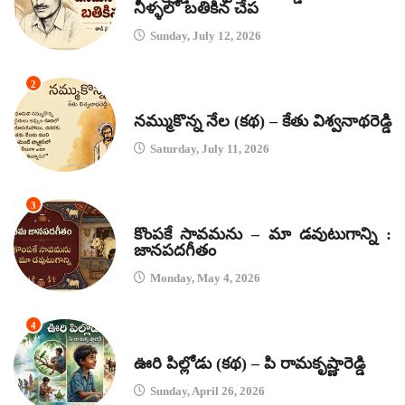
నీళ్ళలో బతికిన చేప
Sunday, July 12, 2026
2
కథలు
నమ్ముకొన్న నేల (కథ) – కేతు విశ్వనాథరెడ్డి
Saturday, July 11, 2026
3
జానపద గీతాలు
కొంపకే సావమను – మా డవుటుగాన్ని :
జానపదగీతం
Monday, May 4, 2026
4
కథలు
ఊరి పిల్లోడు (కథ) – పి రామకృష్ణారెడ్డి
Sunday, April 26, 2026