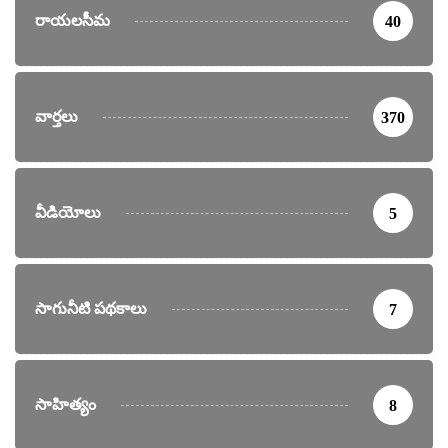
రాయలసీమ
40
వార్తలు
370
వీడియోలు
5
సాగునీటి పథకాలు
7
సాహిత్యం
8