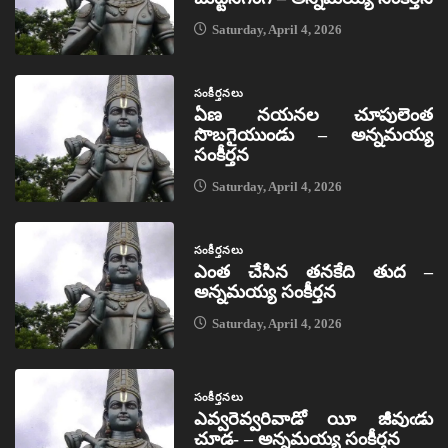
Saturday, April 4, 2026
సంకీర్తనలు
ఏణ నయనల చూపులెంత
సొబగైయుండు – అన్నమయ్య
సంకీర్తన
Saturday, April 4, 2026
సంకీర్తనలు
ఎంత చేసిన తనకేది తుద –
అన్నమయ్య సంకీర్తన
Saturday, April 4, 2026
సంకీర్తనలు
ఎవ్వరెవ్వరివాడో యీ జీవుఁడు
చూడ- – అన్నమయ్య సంకీర్తన