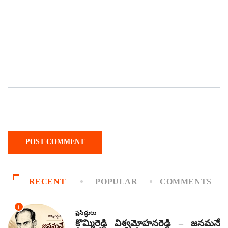
RECENT
POPULAR
COMMENTS
1
ప్రసిద్ధులు
కొమ్మిరెడ్డి విశ్వమోహనరెడ్డి – జనమనే