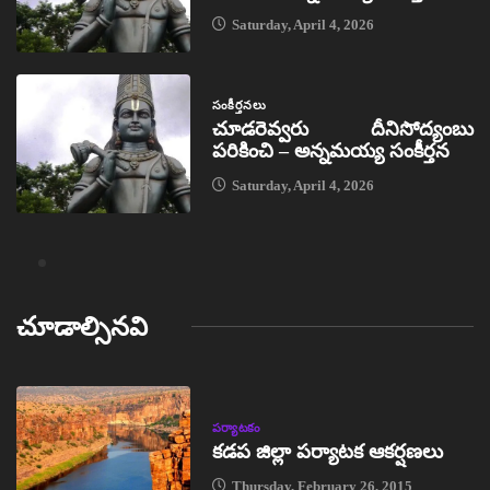
Saturday, April 4, 2026
సంకీర్తనలు
చూడరెవ్వరు దీనిసోద్యంబు
పరికించి – అన్నమయ్య సంకీర్తన
Saturday, April 4, 2026
చూడాల్సినవి
పర్యాటకం
కడప జిల్లా పర్యాటక ఆకర్షణలు
Thursday, February 26, 2015