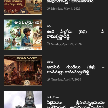
డవుటుగాన్ని : జానపదగీతం
Monday, May 4, 2026
కథలు
ఊరి పిల్లోడు (కథ) – పి
రామకృష్ణారెడ్డి
Sunday, April 26, 2026
కథలు
అలసిన గుండెలు (కథ) –
రాచమల్లు రామచంద్రారెడ్డి
Tuesday, April 7, 2026
సంకీర్తనలు
ఏదైవము శ్రీపాదన్నఖమునఁ
బుట్టినగంగ – అన్నమయ్య సంకీర్తన