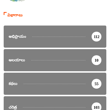
విభాగాలు
అభిప్రాయం
112
ఆలయాలు
10
కథలు
55
చరిత్ర
103