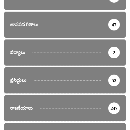
జానపద గీతాలు
47
పద్యాలు
2
ప్రసిద్ధులు
52
రాజకీయాలు
247