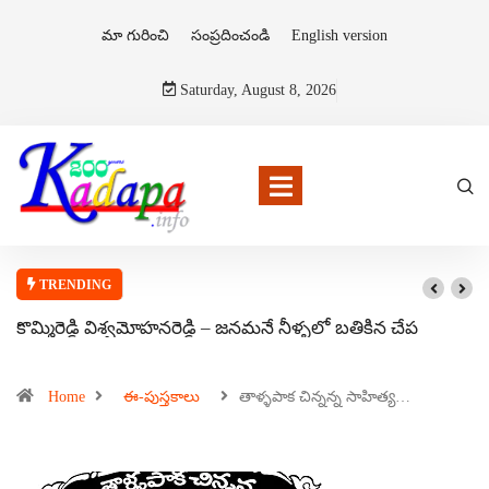
మా గురించి
సంప్రదించండి
English version
Saturday, August 8, 2026
TRENDING
కొమ్మిరెడ్డి విశ్వమోహనరెడ్డి – జనమనే నీళ్ళలో బతికిన చేప
Home
ఈ-పుస్తకాలు
తాళ్ళపాక చిన్నన్న సాహిత్య…