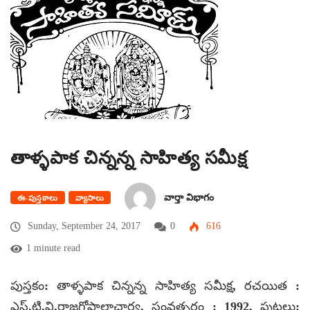
తాళ్ళపాక చిన్నన్న సాహిత్య సమీక్ష
వార్తా విభాగం
ఈ-పుస్తకాలు
వ్యాసాలు
Sunday, September 24, 2017
0
616
1 minute read
పుస్తకం: తాళ్ళపాక చిన్నన్న సాహిత్య సమీక్ష, రచయిత :
ఎస్.టి.వి.రాజగోపాలాచార్య, సంవత్సరం : 1992, పుటలు: