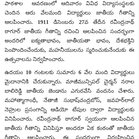
పాఠశాల ఆవరణంలో ఆదివారం వివిధ విద్యాసంస్థలకు
చెందిన ఆరు వేలమంది విద్యార్థులు జాతీయ గీతాన్ని
ఆలపించారు. 1911 డిసెంబరు 27వ తేదీన రవీంద్రనాథ్
ఠాగూర్ జాతీయ గీతాన్ని రచించి ఆలపించిన సందర్భంగా
అందరిలో ఐక్యతాభావం, జాతీయతా భావం, దేశభక్తిని
పెంపొందించేందుకు, మహనీయులను స్మరించుకునేందుకు ఈ
ఉత్సవాలను నిర్వహించారు.
ఉదయం 10 గంటలకు సుమారు 6 వేల మంది విద్యార్థులు
మైదానానికి చేరుకున్నారు. మాజీమున్సిపల్ చైర్మన్ నరాల
బాలిరెడ్డి జాతీయ జెండాను ఎగురవేసి వందనం చేశారు.
మహాత్మాగాంధీ, నేతాజీ సుభాష్‌చంద్రబోస్, జవహర్‌లాల్
నెహ్రుల ప్రసంగాన్ని ఆడియో టేపుల ద్వారా విద్యార్థులకు
వినిపించారు. రవీంద్రనాథ్ ఠాగూర్ స్వయంగా ఆలపించిన
జాతీయ గీతాన్ని వినిపిస్తూ అందరూ ఏక కంఠంతో జాతీయ
గీతాన్ని ఆలపించారు. ఈ సందర్భంగా నిర్వహించిన