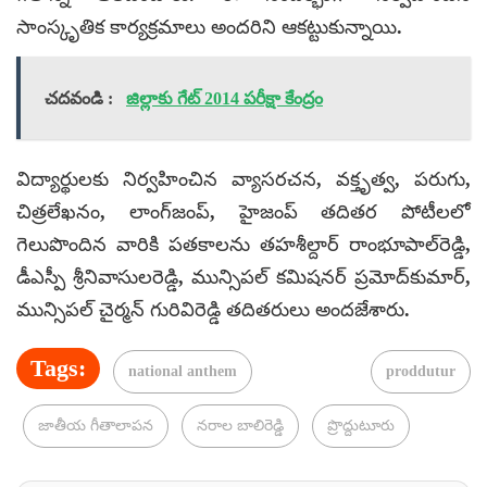
సాంస్కృతిక కార్యక్రమాలు అందరిని ఆకట్టుకున్నాయి.
చదవండి :
జిల్లాకు గేట్ 2014 పరీక్షా కేంద్రం
విద్యార్థులకు నిర్వహించిన వ్యాసరచన, వక్తృత్వ, పరుగు,
చిత్రలేఖనం, లాంగ్‌జంప్, హైజంప్ తదితర పోటీలలో
గెలుపొందిన వారికి పతకాలను తహశీల్దార్ రాంభూపాల్‌రెడ్డి,
డీఎస్పీ శ్రీనివాసులరెడ్డి, మున్సిపల్ కమిషనర్ ప్రమోద్‌కుమార్,
మున్సిపల్ చైర్మన్ గురివిరెడ్డి తదితరులు అందజేశారు.
Tags:
national anthem
proddutur
జాతీయ గీతాలాపన
నరాల బాలిరెడ్డి
ప్రొద్దుటూరు