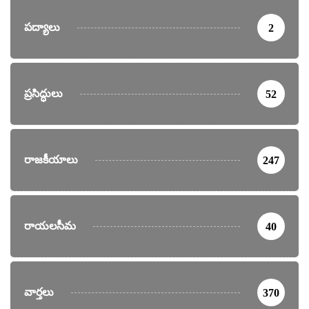
పద్యాలు
2
ప్రసిద్ధులు
52
రాజకీయాలు
247
రాయలసీమ
40
వార్తలు
370