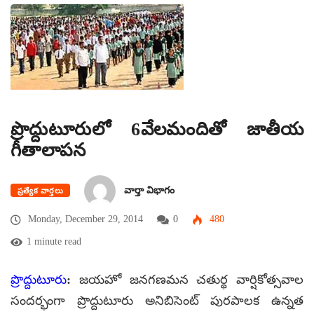
ప్రొద్దుటూరులో 6వేలమందితో జాతీయ
గీతాలాపన
వార్తా విభాగం
ప్రత్యేక వార్తలు
Monday, December 29, 2014
0
480
1 minute read
ప్రొద్దుటూరు
: జయహో జనగణమన చతుర్థ వార్షికోత్సవాల
సందర్భంగా ప్రొద్దుటూరు అనిబిసెంట్ పురపాలక ఉన్నత