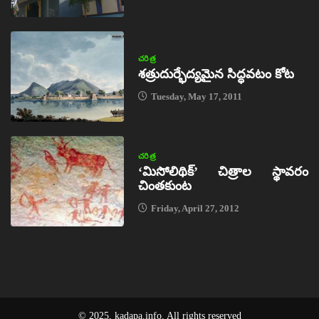
చరిత్ర
శత్రుదుర్భేద్యమైన సిద్ధవటం కోట
Tuesday, May 17, 2011
చరిత్ర
‘మిసోలిథిక్‌’ చిత్రాల స్థావరం
చింతకుంట
Friday, April 27, 2012
© 2025, kadapa.info. All rights reserved