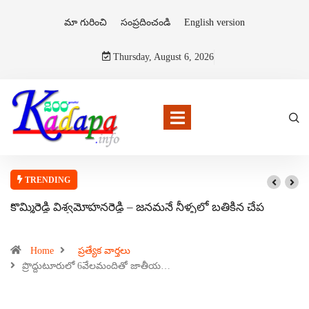
మా గురించి
సంప్రదించండి
English version
Thursday, August 6, 2026
TRENDING
కొమ్మిరెడ్డి విశ్వమోహనరెడ్డి – జనమనే నీళ్ళలో బతికిన చేప
Home
ప్రత్యేక వార్తలు
ప్రొద్దుటూరులో 6వేలమందితో జాతీయ…