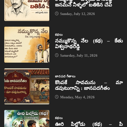
జనమనే నీళ్ళలో బతికిన చేప
Sunday, July 12, 2026
కథలు
నమ్ముకొన్న నేల (కథ) – కేతు
విశ్వనాథరెడ్డి
Saturday, July 11, 2026
జానపద గీతాలు
కొంపకే సావమను – మా
డవుటుగాన్ని : జానపదగీతం
Monday, May 4, 2026
కథలు
ఊరి పిల్లోడు (కథ) – పి