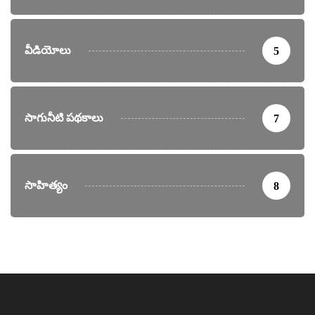
వీడియోలు
5
సాగునీటి పథకాలు
7
సాహిత్యం
8