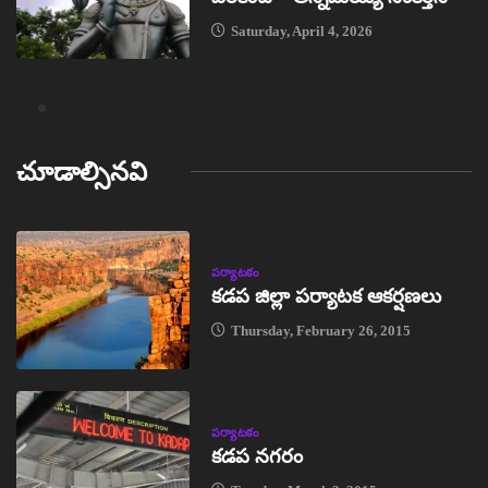
Saturday, April 4, 2026
చూడాల్సినవి
పర్యాటకం
కడప జిల్లా పర్యాటక ఆకర్షణలు
Thursday, February 26, 2015
పర్యాటకం
కడప నగరం