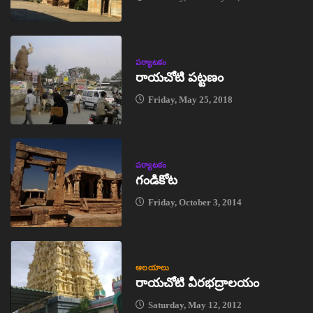
పర్యాటకం
రాయచోటి పట్టణం
Friday, May 25, 2018
పర్యాటకం
గండికోట
Friday, October 3, 2014
ఆలయాలు
రాయచోటి వీరభద్రాలయం
Saturday, May 12, 2012