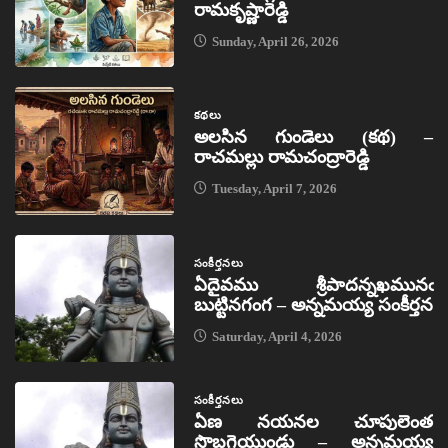
రామకృష్ణారెడ్డి
Sunday, April 26, 2026
కథలు
అలసిన గుండెలు (కథ) –
రాచమల్లు రామచంద్రారెడ్డి
Tuesday, April 7, 2026
సంకీర్తనలు
ఏదైవము శ్రీపాదన్నఖమునఁ
బుట్టినగంగ – అన్నమయ్య సంకీర్తన
Saturday, April 4, 2026
సంకీర్తనలు
ఏణ నయనల చూపులెంత
సొబగైయుండు – అన్నమయ్య