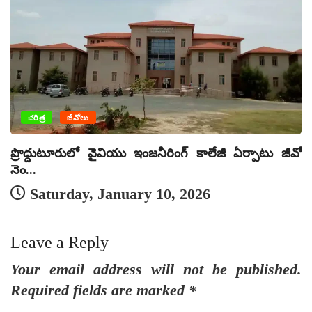
చరిత్ర
జీవోలు
మట
ప్రొద్దుటూరులో వైవియు ఇంజనీరింగ్ కాలేజీ ఏర్పాటు జీవో
నెం...
Saturday, January 10, 2026
Leave a Reply
Your email address will not be published.
Required fields are marked
*