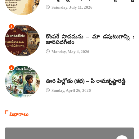
Saturday, July 11, 2026
3
జానపద గీతాలు
కొంపకే సావమను – మా డవుటుగాన్ని :
జానపదగీతం
Monday, May 4, 2026
4
కథలు
ఊరి పిల్లోడు (కథ) – పి రామకృష్ణారెడ్డి
Sunday, April 26, 2026
విభాగాలు