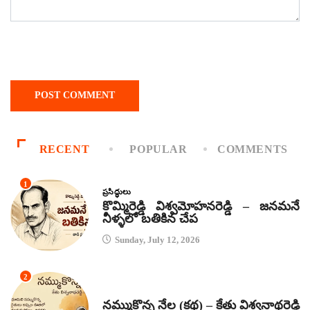
RECENT
POPULAR
COMMENTS
1
ప్రసిద్ధులు
కొమ్మిరెడ్డి విశ్వమోహనరెడ్డి – జనమనే
నీళ్ళలో బతికిన చేప
Sunday, July 12, 2026
2
కథలు
నమ్ముకొన్న నేల (కథ) – కేతు విశ్వనాథరెడ్డి