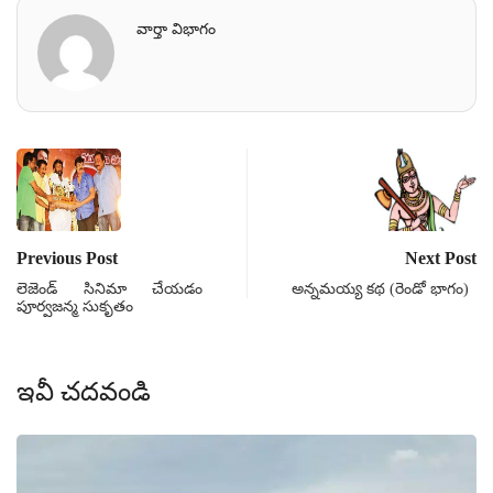
వార్తా విభాగం
Previous Post
Next Post
లెజెండ్‌ సినిమా చేయడం
అన్నమయ్య కథ (రెండో భాగం)
పూర్వజన్మ సుకృతం
ఇవీ చదవండి