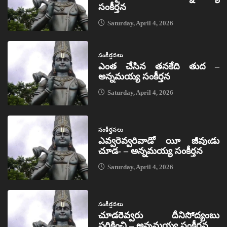
సంకీర్తన
Saturday, April 4, 2026
సంకీర్తనలు
ఎంత చేసిన తనకేది తుద –
అన్నమయ్య సంకీర్తన
Saturday, April 4, 2026
సంకీర్తనలు
ఎవ్వరెవ్వరివాడో యీ జీవుఁడు
చూడ- – అన్నమయ్య సంకీర్తన
Saturday, April 4, 2026
సంకీర్తనలు
చూడరెవ్వరు దీనిసోద్యంబు
పరికించి – అన్నమయ్య సంకీర్తన