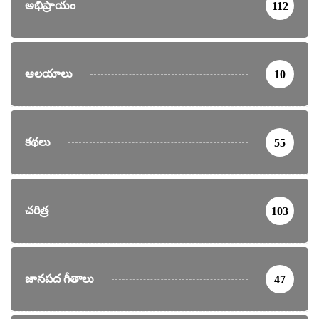
అభిప్రాయం
112
ఆలయాలు
10
కథలు
55
చరిత్ర
103
జానపద గీతాలు
47