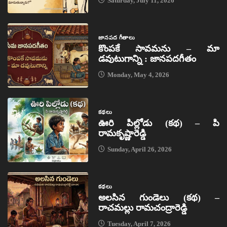
Saturday, July 11, 2026
జానపద గీతాలు
కొంపకే సావమను – మా
డవుటుగాన్ని : జానపదగీతం
Monday, May 4, 2026
కథలు
ఊరి పిల్లోడు (కథ) – పి
రామకృష్ణారెడ్డి
Sunday, April 26, 2026
కథలు
అలసిన గుండెలు (కథ) –
రాచమల్లు రామచంద్రారెడ్డి
Tuesday, April 7, 2026