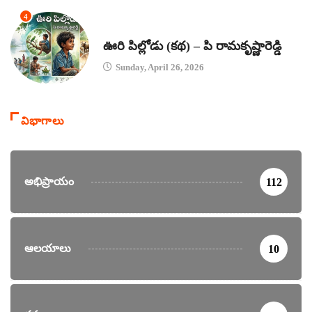
4
కథలు
ఊరి పిల్లోడు (కథ) – పి రామకృష్ణారెడ్డి
Sunday, April 26, 2026
విభాగాలు
అభిప్రాయం
112
ఆలయాలు
10