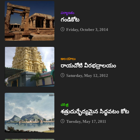
పర్యాటకం
గండికోట
Friday, October 3, 2014
ఆలయాలు
రాయచోటి వీరభద్రాలయం
Saturday, May 12, 2012
చరిత్ర
శత్రుదుర్భేద్యమైన సిద్ధవటం కోట
Tuesday, May 17, 2011