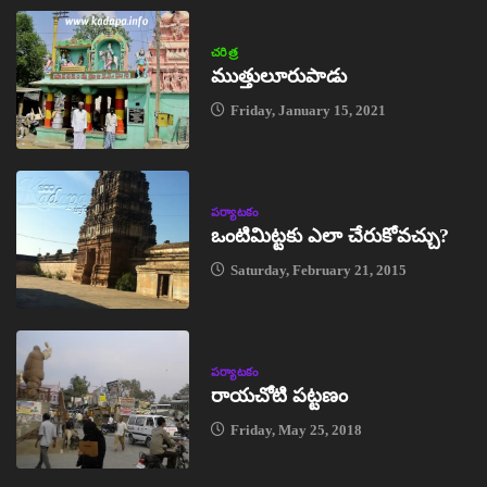
చరిత్ర
ముత్తులూరుపాడు
Friday, January 15, 2021
పర్యాటకం
ఒంటిమిట్టకు ఎలా చేరుకోవచ్చు?
Saturday, February 21, 2015
పర్యాటకం
రాయచోటి పట్టణం
Friday, May 25, 2018