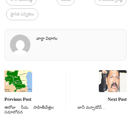
స్థానిక ఎన్నికలు
వార్తా విభాగం
Previous Post
Next Post
ఈరోజు సీమ సాహితీవేత్తల
జానీ వచ్చాడోచ్…
సమాలోచన