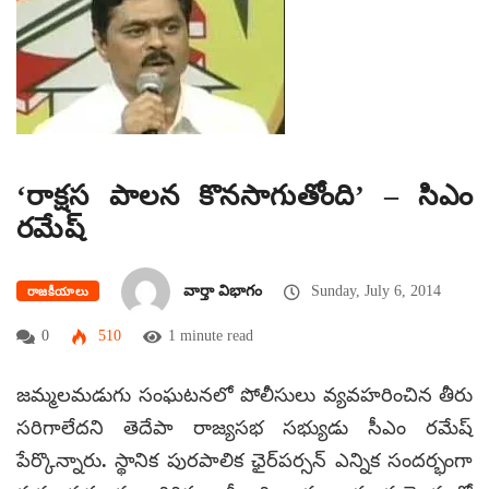
‘రాక్షస పాలన కొనసాగుతోంది’ – సిఎం
రమేష్
వార్తా విభాగం
Sunday, July 6, 2014
రాజకీయాలు
0
510
1 minute read
జమ్మలమడుగు సంఘటనలో పోలీసులు వ్యవహరించిన తీరు
సరిగాలేదని తెదేపా రాజ్యసభ సభ్యుడు సీఎం రమేష్
పేర్కొన్నారు. స్థానిక పురపాలిక ఛైర్‌పర్సన్ ఎన్నిక సందర్భంగా