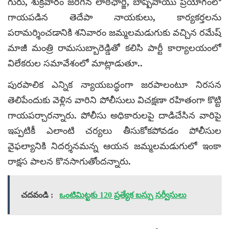
గురు, శుక్రవారం జరిగిన లాఠీఛార్జి, బాష్పవాయు ప్రయోగంలో
గాయపడిన తెదేపా నాయకులు, కార్యకర్తలను
పరామర్శించడానికి శనివారం జమ్మలమడుగుకు వచ్చిన రమేష్
మాజీ మంత్రి రామసుబ్బారెడ్డితో కలిసి పార్టీ కార్యాలయంలో
విలేకరుల సమావేశంలో మాట్లాడుతూ..
పురపాలిక ఎన్నిక న్యాయబద్ధంగా జరపాలంటూ నిరసన
తెలిపేందుకు వెళ్లిన వారిని పోలీసులు విచక్షణా రహితంగా కొట్టి
గాయపర్చారన్నారు. పోలీసు అధికారులపై దాడిచేసిన వారిపై
ఇప్పటికీ ఎలాంటి చర్యలు తీసుకోకపోవడం పోలీసుల
వైఫల్యానికి నిదర్శనమన్న ఆయన జమ్మలమడుగులో ఇంకా
రాక్షస పాలన కొనసాగుతోందన్నారు.
చదవండి :
ఒంటిమిట్టకు 120 ప్రత్యేక బస్సు సర్వీసులు