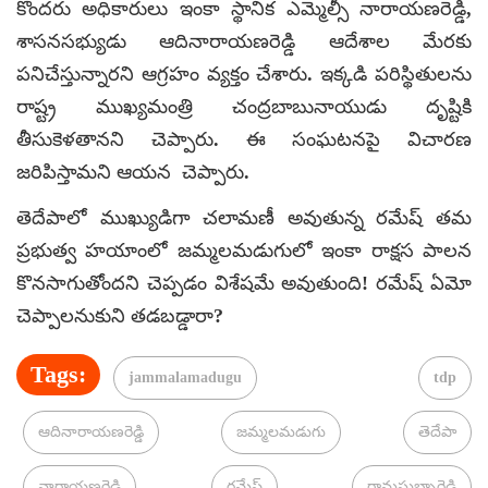
కొందరు అధికారులు ఇంకా స్థానిక ఎమ్మెల్సీ నారాయణరెడ్డి,
శాసనసభ్యుడు ఆదినారాయణరెడ్డి ఆదేశాల మేరకు
పనిచేస్తున్నారని ఆగ్రహం వ్యక్తం చేశారు. ఇక్కడి పరిస్థితులను
రాష్ట్ర ముఖ్యమంత్రి చంద్రబాబునాయుడు దృష్టికి
తీసుకెళతానని చెప్పారు. ఈ సంఘటనపై విచారణ
జరిపిస్తామని ఆయన చెప్పారు.
తెదేపాలో ముఖ్యుడిగా చలామణీ అవుతున్న రమేష్ తమ
ప్రభుత్వ హయాంలో జమ్మలమడుగులో ఇంకా రాక్షస పాలన
కొనసాగుతోందని చెప్పడం విశేషమే అవుతుంది! రమేష్ ఏమో
చెప్పాలనుకుని తడబడ్డారా?
Tags:
jammalamadugu
tdp
ఆదినారాయణరెడ్డి
జమ్మలమడుగు
తెదేపా
నారాయణరెడ్డి
రమేష్
రామసుబ్బారెడ్డి