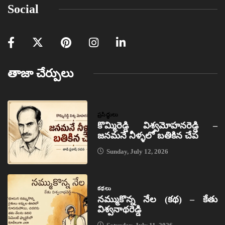
Social
తాజా చేర్పులు
ప్రసిద్ధులు
కొమ్మిరెడ్డి విశ్వమోహనరెడ్డి –
జనమనే నీళ్ళలో బతికిన చేప
Sunday, July 12, 2026
కథలు
నమ్ముకొన్న నేల (కథ) – కేతు
విశ్వనాథరెడ్డి