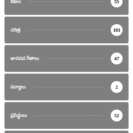
కథలు
55
చరిత్ర
103
జానపద గీతాలు
47
పద్యాలు
2
ప్రసిద్ధులు
52