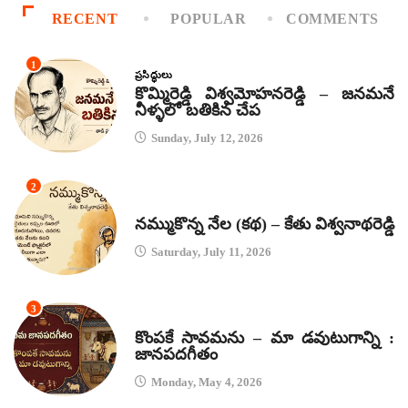
RECENT
POPULAR
COMMENTS
1
ప్రసిద్ధులు
కొమ్మిరెడ్డి విశ్వమోహనరెడ్డి – జనమనే
నీళ్ళలో బతికిన చేప
Sunday, July 12, 2026
2
కథలు
నమ్ముకొన్న నేల (కథ) – కేతు విశ్వనాథరెడ్డి
Saturday, July 11, 2026
3
జానపద గీతాలు
కొంపకే సావమను – మా డవుటుగాన్ని :
జానపదగీతం
Monday, May 4, 2026