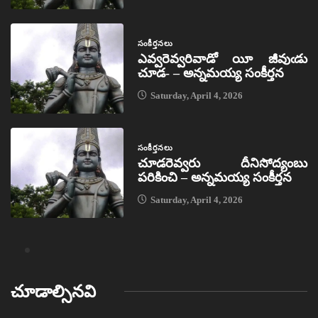
సంకీర్తనలు
ఎవ్వరెవ్వరివాడో యీ జీవుఁడు
చూడ- – అన్నమయ్య సంకీర్తన
Saturday, April 4, 2026
సంకీర్తనలు
చూడరెవ్వరు దీనిసోద్యంబు
పరికించి – అన్నమయ్య సంకీర్తన
Saturday, April 4, 2026
చూడాల్సినవి