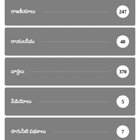
రాజకీయాలు
247
రాయలసీమ
40
వార్తలు
370
వీడియోలు
5
సాగునీటి పథకాలు
7