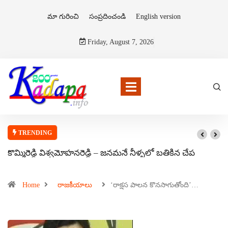
మా గురించి
సంప్రదించండి
English version
Friday, August 7, 2026
TRENDING
కొమ్మిరెడ్డి విశ్వమోహనరెడ్డి – జనమనే నీళ్ళలో బతికిన చేప
Home
రాజకీయాలు
‘రాక్షస పాలన కొనసాగుతోంది’…