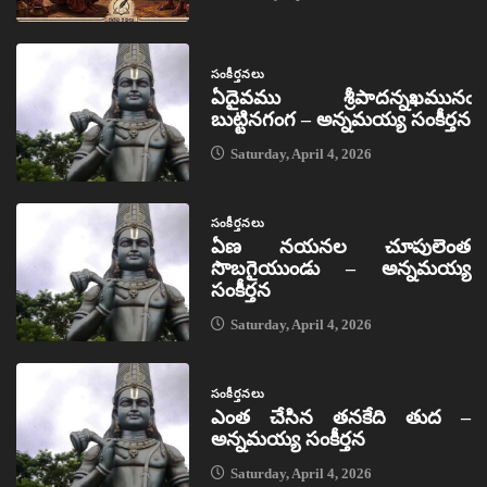
సంకీర్తనలు
ఏదైవము శ్రీపాదన్నఖమునఁ
బుట్టినగంగ – అన్నమయ్య సంకీర్తన
Saturday, April 4, 2026
సంకీర్తనలు
ఏణ నయనల చూపులెంత
సొబగైయుండు – అన్నమయ్య
సంకీర్తన
Saturday, April 4, 2026
సంకీర్తనలు
ఎంత చేసిన తనకేది తుద –
అన్నమయ్య సంకీర్తన
Saturday, April 4, 2026