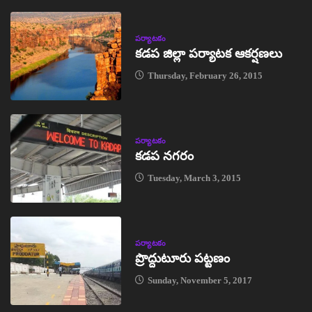
పర్యాటకం
కడప జిల్లా పర్యాటక ఆకర్షణలు
Thursday, February 26, 2015
పర్యాటకం
కడప నగరం
Tuesday, March 3, 2015
పర్యాటకం
ప్రొద్దుటూరు పట్టణం
Sunday, November 5, 2017