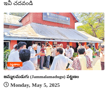
ఇవీ చదవండి
పట్టణాలు
జమ్మలమడుగు (Jammalamadugu) పట్టణం
Monday, May 5, 2025