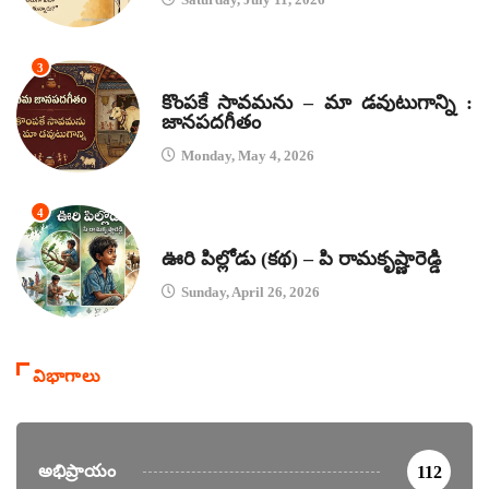
3
జానపద గీతాలు
కొంపకే సావమను – మా డవుటుగాన్ని :
జానపదగీతం
Monday, May 4, 2026
4
కథలు
ఊరి పిల్లోడు (కథ) – పి రామకృష్ణారెడ్డి
Sunday, April 26, 2026
విభాగాలు
అభిప్రాయం
112