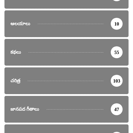
ఆలయాలు
10
కథలు
55
చరిత్ర
103
జానపద గీతాలు
47