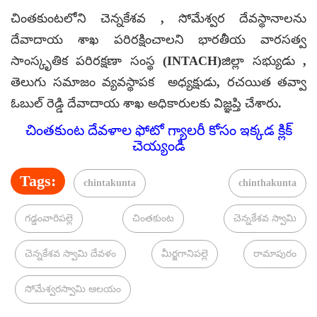
చింతకుంటలోని చెన్నకేశవ , సోమేశ్వర దేవస్థానాలను
దేవాదాయ శాఖ పరిరక్షించాలని భారతీయ వారసత్వ
సాంస్కృతిక పరిరక్షణా సంస్థ (INTACH)జిల్లా సభ్యుడు ,
తెలుగు సమాజం వ్యవస్థాపక అధ్యక్షుడు, రచయిత తవ్వా
ఓబుల్ రెడ్డి దేవాదాయ శాఖ అధికారులకు విజ్ఞప్తి చేశారు.
చింతకుంట దేవళాల ఫోటో గ్యాలరీ కోసం ఇక్కడ క్లిక్
చెయ్యండి
Tags:
chintakunta
chinthakunta
గడ్డంవారిపల్లె
చింతకుంట
చెన్నకేశవ స్వామి
చెన్నకేశవ స్వామి దేవళం
మీర్జగానిపల్లె
రామాపురం
సోమేశ్వరస్వామి ఆలయం