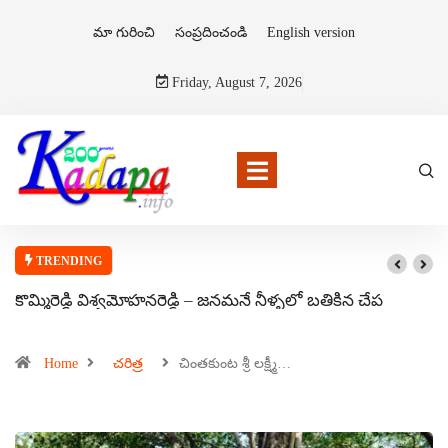
మా గురించి
సంప్రదించండి
English version
Friday, August 7, 2026
TRENDING
కొమ్మిరెడ్డి విశ్వమోహనరెడ్డి – జనమనే నీళ్ళలో బతికిన చేప
Home
చరిత్ర
చింతకుంట శ్రీ లక్ష్మీ…