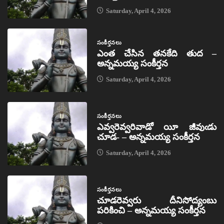
Saturday, April 4, 2026
సంకీర్తనలు
ఎంత చేసిన తనకేది తుద –
అన్నమయ్య సంకీర్తన
Saturday, April 4, 2026
సంకీర్తనలు
ఎవ్వరెవ్వరివాడో యీ జీవుఁడు
చూడ- – అన్నమయ్య సంకీర్తన
Saturday, April 4, 2026
సంకీర్తనలు
చూడరెవ్వరు దీనిసోద్యంబు
పరికించి – అన్నమయ్య సంకీర్తన