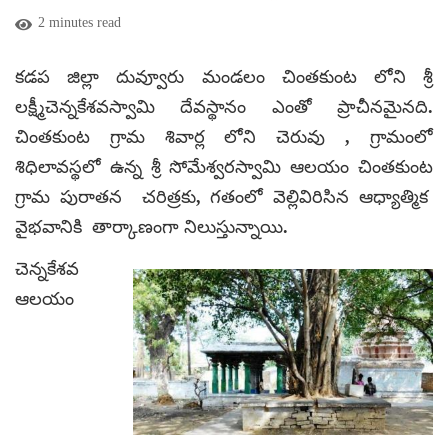
2 minutes read
కడప జిల్లా దువ్వూరు మండలం చింతకుంట లోని శ్రీ
లక్ష్మీచెన్నకేశవస్వామి దేవస్థానం ఎంతో ప్రాచీనమైనది.
చింతకుంట గ్రామ శివార్ల లోని చెరువు , గ్రామంలో
శిధిలావస్థలో ఉన్న శ్రీ సోమేశ్వరస్వామి ఆలయం చింతకుంట
గ్రామ పురాతన చరిత్రకు, గతంలో వెల్లివిరిసిన ఆధ్యాత్మిక
వైభవానికి తార్కాణంగా నిలుస్తున్నాయి.
చెన్నకేశవ
ఆలయం