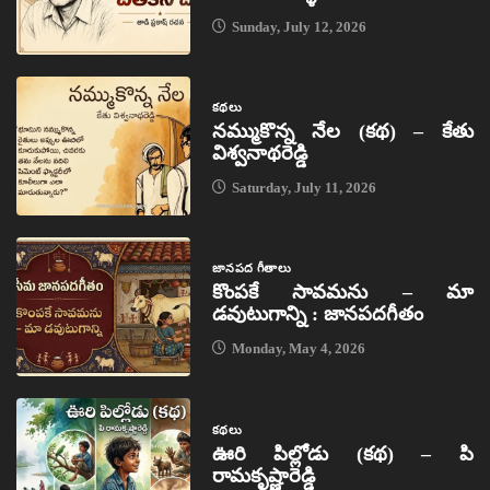
Sunday, July 12, 2026
కథలు
నమ్ముకొన్న నేల (కథ) – కేతు
విశ్వనాథరెడ్డి
Saturday, July 11, 2026
జానపద గీతాలు
కొంపకే సావమను – మా
డవుటుగాన్ని : జానపదగీతం
Monday, May 4, 2026
కథలు
ఊరి పిల్లోడు (కథ) – పి
రామకృష్ణారెడ్డి