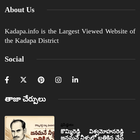
About Us
Kadapa.info is the Largest Viewed Website of
the Kadapa District
Social
తాజా చేర్పులు
ప్రసిద్ధులు
కొమ్మిరెడ్డి విశ్వమోహనరెడ్డి –
జనమనే నీళ్ళలో బతికిన చేప