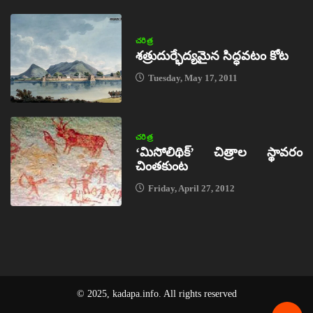
చరిత్ర
శత్రుదుర్భేద్యమైన సిద్ధవటం కోట
Tuesday, May 17, 2011
చరిత్ర
‘మిసోలిథిక్‌’ చిత్రాల స్థావరం
చింతకుంట
Friday, April 27, 2012
© 2025, kadapa.info. All rights reserved