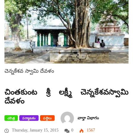
చెన్నకేశవ స్వామి దేవళం
చింతకుంట శ్రీ లక్ష్మీ చెన్నకేశవస్వామి
దేవళం
వార్తా విభాగం
చరిత్ర
పర్యాటకం
పల్లెలు
Thursday, January 15, 2015
0
1567