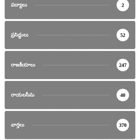
పద్యాలు
2
ప్రసిద్ధులు
52
రాజకీయాలు
247
రాయలసీమ
40
వార్తలు
370