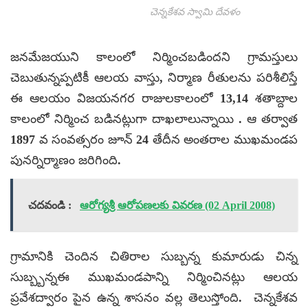
చెన్నకేశవ స్వామి దేవళం
జనమేజయుని కాలంలో నిర్మించబడిందని గ్రామస్తులు
చెబుతున్నప్పటికీ ఆలయ వాస్తు, నిర్మాణ రీతులను పరిశీలిస్తే
ఈ ఆలయం విజయనగర రాజులకాలంలో 13,14 శతాబ్దాల
కాలంలో నిర్మించ బడినట్లుగా దాఖలాలున్నాయి . ఆ తర్వాత
1897 వ సంవత్సరం జూన్ 24 తేదీన అంతరాల ముఖమండప
పునర్నిర్మాణం జరిగింది.
చదవండి :
ఆరోగ్యశ్రీ ఆరోపణలకు వివరణ (02 April 2008)
గ్రామానికి చెందిన చితిరాల సుబ్బన్న కుమారుడు చిన్న
సుబ్బ్బన్నఈ ముఖమండపాన్ని నిర్మించినట్లు ఆలయ
ప్రవేశద్వారం పైన ఉన్న శాసనం వల్ల తెలుస్తోంది. చెన్నకేశవ