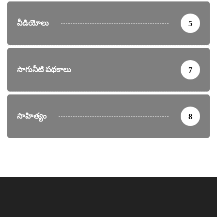
వీడియోలు
5
సాగునీటి పథకాలు
7
సాహిత్యం
8