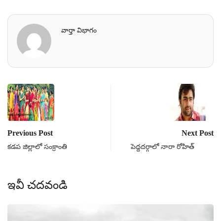
వార్తా విభాగం
Previous Post
Next Post
కడప జిల్లాలో సంక్రాంతి
పెద్దదర్గాలో నారా రోహిత్
ఇవీ చదవండి