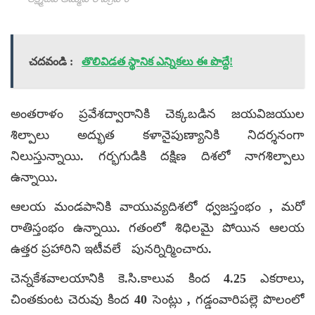
చదవండి :
తొలివిడత స్థానిక ఎన్నికలు ఈ పొద్దే!
అంతరాళం ప్రవేశద్వారానికి చెక్కబడిన జయవిజయుల
శిల్పాలు అద్భుత కళానైపుణ్యానికి నిదర్శనంగా
నిలుస్తున్నాయి. గర్భగుడికి దక్షిణ దిశలో నాగశిల్పాలు
ఉన్నాయి.
ఆలయ మండపానికి వాయువ్యదిశలో ధ్వజస్తంభం , మరో
రాతిస్తంభం ఉన్నాయి. గతంలో శిధిలమై పోయిన ఆలయ
ఉత్తర ప్రహారిని ఇటీవలే పునర్నిర్మించారు.
చెన్నకేశవాలయానికి కె.సి.కాలువ కింద 4.25 ఎకరాలు,
చింతకుంట చెరువు కింద 40 సెంట్లు , గడ్డంవారిపల్లె పొలంలో