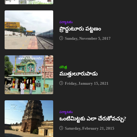
పర్యాటకం
ప్రొద్దుటూరు పట్టణం
Sunday, November 5, 2017
చరిత్ర
ముత్తులూరుపాడు
Friday, January 15, 2021
పర్యాటకం
ఒంటిమిట్టకు ఎలా చేరుకోవచ్చు?
Saturday, February 21, 2015