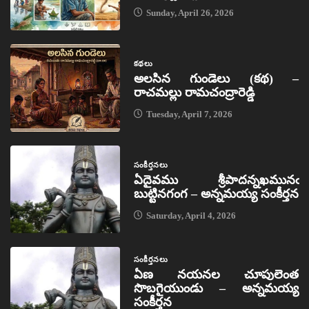
Sunday, April 26, 2026
కథలు
అలసిన గుండెలు (కథ) –
రాచమల్లు రామచంద్రారెడ్డి
Tuesday, April 7, 2026
సంకీర్తనలు
ఏదైవము శ్రీపాదన్నఖమునఁ
బుట్టినగంగ – అన్నమయ్య సంకీర్తన
Saturday, April 4, 2026
సంకీర్తనలు
ఏణ నయనల చూపులెంత
సొబగైయుండు – అన్నమయ్య
సంకీర్తన