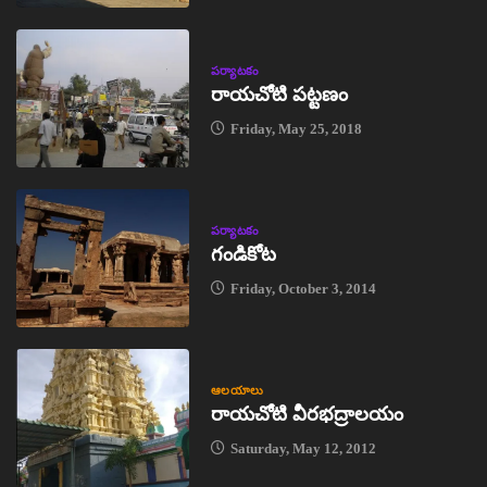
పర్యాటకం
రాయచోటి పట్టణం
Friday, May 25, 2018
పర్యాటకం
గండికోట
Friday, October 3, 2014
ఆలయాలు
రాయచోటి వీరభద్రాలయం
Saturday, May 12, 2012