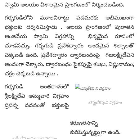
స్వామి ఆలయం విశాలమైన ప్రాంగణంలో నిర్మించబడింది.
గర్భగుడిలోని మూలవిరాట్టు పడమరకు అభిముఖంగా
భక్తులకు దర్శనమిస్తాడు . ఆలయ ప్రాంగణంలో పురాతన
ఆంజనేయ స్వామి విగ్రహాన్ని భిన్నమైన రూపంలో
చూడవచ్చు. గర్భగుడి ప్రవేశద్వారం అందమైన శిల్పాలతో
చెక్కబడి ఉంది. ప్రవేశద్వారం ద్వారబంధంపై గజలక్ష్మిదేవిని
అందంగా చెక్కారు. ద్వారబంధం పైకప్పుపై శంఖు, విష్ణునామం,
చక్రం చెక్కబడి ఉన్నాయి .
గర్భగుడి అంతరాళంలో
శ్రీలక్ష్మీదేవి అమ్మవారి విగ్రహం
చెన్నకేశవుని విగ్రహం
ప్రసన్న వదనంతో భక్తులపై
కరుణరసాన్ని
కురిపిస్తున్నట్ట్లుగా ఉంది.
లక్ష్మీదేవి అమ్మవారి విగ్రహం