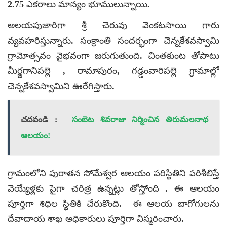
2.75 ఎకరాలు మాన్యం భూములున్నాయి.
అలయపుజారిగా శ్రీ చెరువు వెంకటసాయి గారు
వ్యవహరిస్తున్నారు. సంక్రాంతి సందర్భంగా చెన్నకేశవస్వామి
గ్రామోత్సవం వైభవంగా జరుగుతుంది. చింతకుంట తోపాటు
మీర్జగానిపల్లె , రామాపురం, గడ్డంవారిపల్లె గ్రామాల్లో
చెన్నకేశవస్వామిని ఊరేగిస్తారు.
చదవండి :
సంబెట శివరాజు నిర్మించిన తిరుమలనాథ
ఆలయం!
గ్రామంలోని పురాతన సోమేశ్వర ఆలయం పరిస్థితిని పరిశీలిస్తే
వెయ్యేళ్లకు పైగా చరిత్ర ఉన్నట్లు తోస్తోంది . ఈ ఆలయం
పూర్తిగా శిధిల స్థితికి చేరుకొంది. ఈ ఆలయ బాగోగులను
దేవాదాయ శాఖ అధికారులు పూర్తిగా విస్మరించారు.