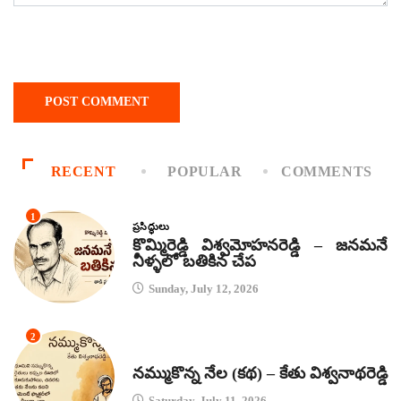
RECENT
POPULAR
COMMENTS
1
ప్రసిద్ధులు
కొమ్మిరెడ్డి విశ్వమోహనరెడ్డి – జనమనే
నీళ్ళలో బతికిన చేప
Sunday, July 12, 2026
2
కథలు
నమ్ముకొన్న నేల (కథ) – కేతు విశ్వనాథరెడ్డి
Saturday, July 11, 2026