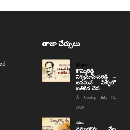
తాజా చేర్పులు
ed
ప్రసిద్ధులు
కొమ్మిరెడ్డి
విశ్వమోహనరెడ్డి –
జనమనే నీళ్ళలో
బతికిన చేప
Sunday, July 12,
2026
కథలు
నమ్ముకొన్న నేల