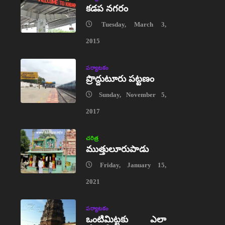
కడప నగరం
Tuesday, March 3,
2015
పర్యాటకం
ప్రొద్దుటూరు పట్టణం
Sunday, November 5,
2017
చరిత్ర
ముత్తులూరుపాడు
Friday, January 15,
2021
పర్యాటకం
ఒంటిమిట్టకు ఎలా