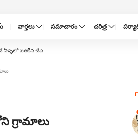
్
వార్తలు
సమాచారం
చరిత్ర
పర్య
నే నీళ్ళలో బతికిన చేప
ామాలు
ి గ్రామాలు