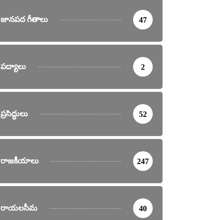
జానపద గీతాలు
47
పద్యాలు
2
ప్రసిద్ధులు
52
రాజకీయాలు
247
రాయలసీమ
40