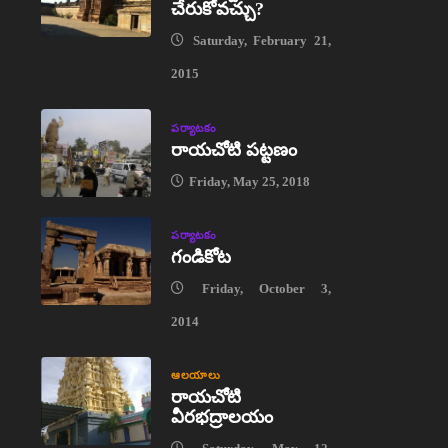
చేరుకోవచ్చు?
Saturday, February 21,
2015
పర్యాటకం
రాయచోటి పట్టణం
Friday, May 25, 2018
పర్యాటకం
గండికోట
Friday, October 3,
2014
ఆలయాలు
రాయచోటి
వీరభద్రాలయం