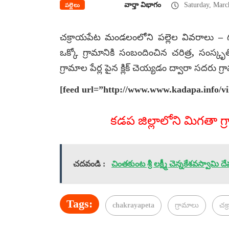
వార్తా విభాగం
Saturday, Marc
పల్లెలు
చక్రాయపేట మండలంలోని పల్లెల వివరాలు –
ఒక్కో గ్రామానికి సంబందించిన చరిత్ర, సంస్
గ్రామాల పేర్ల పైన క్లిక్ చెయ్యడం ద్వారా సదరు
[feed url=”http://www.www.kadapa.info/vi
కడప జిల్లాలోని మిగతా గ్
చదవండి :
చింతకుంట శ్రీ లక్ష్మీ చెన్నకేశవస్వామి 
Tags:
chakrayapeta
గ్రామాలు
చక