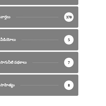
వార్తలు
370
వీడియోలు
5
సాగునీటి పథకాలు
7
సాహిత్యం
8