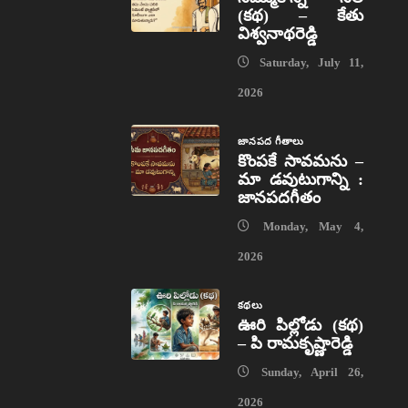
(కథ) – కేతు
విశ్వనాథరెడ్డి
Saturday, July 11,
2026
జానపద గీతాలు
కొంపకే సావమను –
మా డవుటుగాన్ని :
జానపదగీతం
Monday, May 4,
2026
కథలు
ఊరి పిల్లోడు (కథ)
– పి రామకృష్ణారెడ్డి
Sunday, April 26,
2026