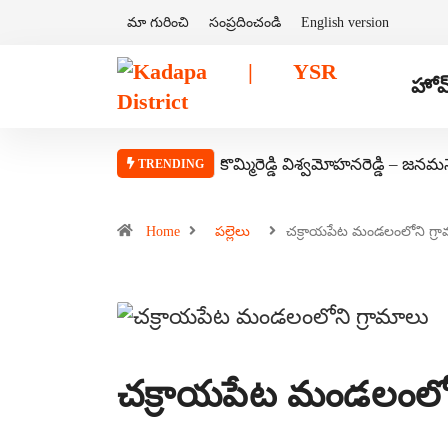
మా గురించి
సంప్రదించండి
English version
హోమ
కొమ్మిరెడ్డి విశ్వమోహనరెడ్డి – జనమ
TRENDING
Home
పల్లెలు
చక్రాయపేట మండలంలోని గ్ర
చక్రాయపేట మండలంలోన