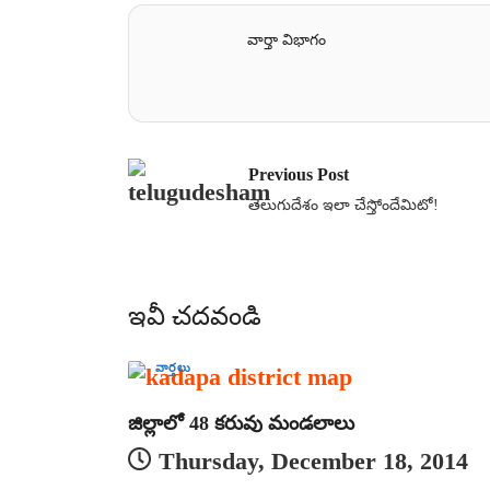
వార్తా విభాగం
Previous Post
తెలుగుదేశం ఇలా చేస్తోందేమిటో!
ఇవీ చదవండి
వార్తలు
జిల్లాలో 48 కరువు మండలాలు
Thursday, December 18, 2014