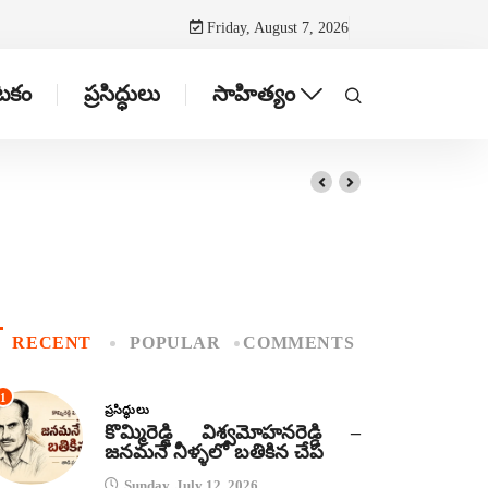
Friday, August 7, 2026
ాటకం
ప్రసిద్ధులు
సాహిత్యం
RECENT
POPULAR
COMMENTS
1
ప్రసిద్ధులు
కొమ్మిరెడ్డి విశ్వమోహనరెడ్డి –
జనమనే నీళ్ళలో బతికిన చేప
Sunday, July 12, 2026