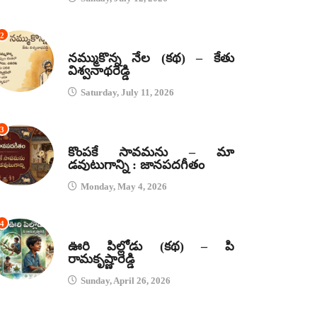
2
కథలు
నమ్ముకొన్న నేల (కథ) – కేతు
విశ్వనాథరెడ్డి
Saturday, July 11, 2026
3
జానపద గీతాలు
కొంపకే సావమను – మా
డవుటుగాన్ని : జానపదగీతం
Monday, May 4, 2026
4
కథలు
ఊరి పిల్లోడు (కథ) – పి
రామకృష్ణారెడ్డి
Sunday, April 26, 2026