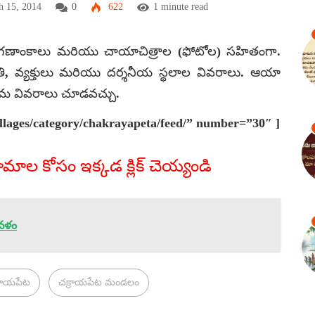
h 15, 2014
0
622
1 minute read
 గణాంకాలు మరియు చాయాచిత్రాల (ఫోటోల) సహితంగా.
కృతి, వ్యక్తులు మరియు దర్శనీయ స్థలాల వివరాలు. ఆయా
 గ్రామ వివరాలు చూడవచ్చు.
llages/category/chakrayapeta/feed/” number=”30″ ]
రామాల కోసం ఇక్కడ క్లిక్ చెయ్యండి
దేవళం
్రాయపేట
చక్రాయపేట మండలం