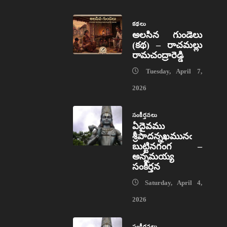
కథలు
అలసిన గుండెలు
(కథ) – రాచమల్లు
రామచంద్రారెడ్డి
Tuesday, April 7,
2026
సంకీర్తనలు
ఏదైవము
శ్రీపాదన్నఖమునఁ
బుట్టినగంగ –
అన్నమయ్య
సంకీర్తన
Saturday, April 4,
2026
సంకీర్తనలు