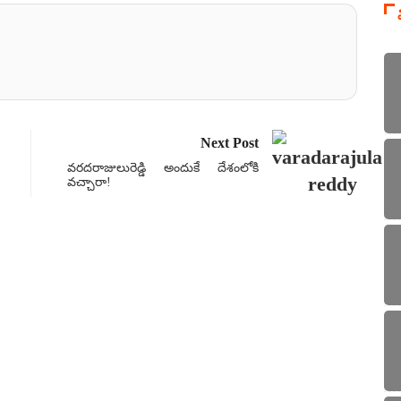
Next Post
వరదరాజులురెడ్డి అందుకే దేశంలోకి
వచ్చారా!
ప్రత్
వాన జా
Fr