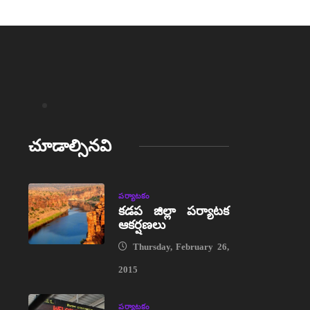
చూడాల్సినవి
పర్యాటకం
కడప జిల్లా పర్యాటక
ఆకర్షణలు
Thursday, February 26,
2015
పర్యాటకం