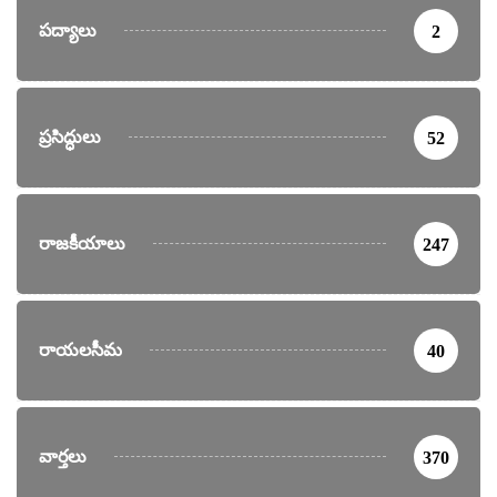
పద్యాలు
2
ప్రసిద్ధులు
52
రాజకీయాలు
247
రాయలసీమ
40
వార్తలు
370