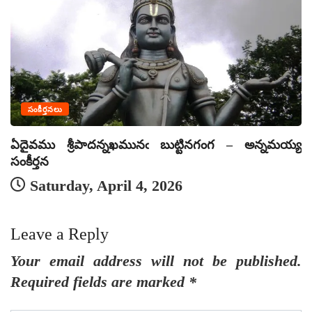
సంకీర్తనలు
ఏదైవము శ్రీపాదన్నఖమునఁ బుట్టినగంగ – అన్నమయ్య
ఏ
సంకీర్తన
సం
Saturday, April 4, 2026
Leave a Reply
Your email address will not be published.
Required fields are marked
*