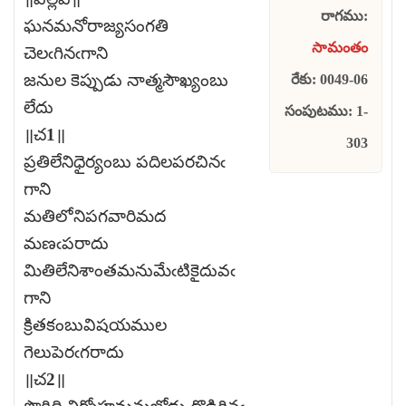
రాగము:
ఘనమనోరాజ్యసంగతి
సామంతం
చెలఁగినఁగాని
జనుల కెప్పుడు నాత్మసౌఖ్యంబు
రేకు: 0049-06
లేదు
సంపుటము: 1-
॥చ1॥
303
ప్రతిలేనిధైర్యంబు పదిలపరచినఁ
గాని
మతిలోనిపగవారిమద
మణఁపరాదు
మితిలేనిశాంతమనుమేఁటికైదువఁ
గాని
క్రితకంబువిషయముల
గెలుపెరఁగరాదు
॥చ2॥