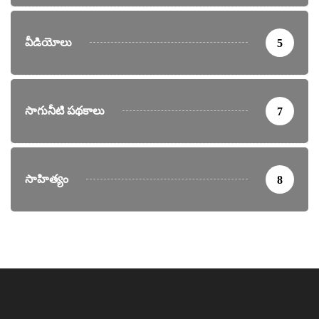
వీడియోలు
5
సాగునీటి పథకాలు
7
సాహిత్యం
8