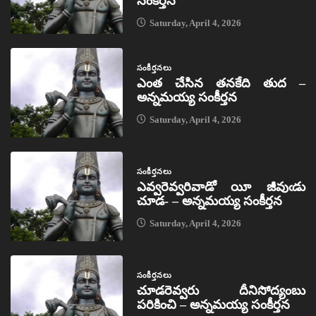
సంకీర్తన
Saturday, April 4, 2026
సంకీర్తనలు
ఎంత చేసిన తనకేది తుద –
అన్నమయ్య సంకీర్తన
Saturday, April 4, 2026
సంకీర్తనలు
ఎవ్వరెవ్వరివాడో యీ జీవుఁడు
చూడ- – అన్నమయ్య సంకీర్తన
Saturday, April 4, 2026
సంకీర్తనలు
చూడరెవ్వరు దీనిసోద్యంబు
పరికించి – అన్నమయ్య సంకీర్తన