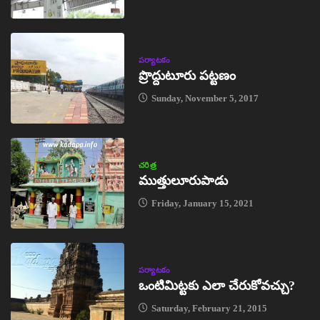
పర్యాటకం
ప్రొద్దుటూరు పట్టణం
Sunday, November 5, 2017
చరిత్ర
ముత్తులూరుపాడు
Friday, January 15, 2021
పర్యాటకం
ఒంటిమిట్టకు ఎలా చేరుకోవచ్చు?
Saturday, February 21, 2015