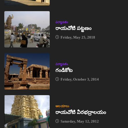
పర్యాటకం
రాయచోటి పట్టణం
Friday, May 25, 2018
పర్యాటకం
గండికోట
Friday, October 3, 2014
ఆలయాలు
రాయచోటి వీరభద్రాలయం
Saturday, May 12, 2012