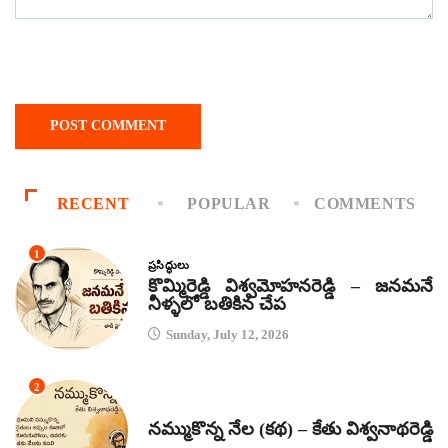
RECENT
POPULAR
COMMENTS
1
ప్రసిద్ధులు
కొమ్మిరెడ్డి విశ్వమోహనరెడ్డి – జనమనే
నీళ్ళలో బతికిన చేప
Sunday, July 12, 2026
2
కథలు
నమ్ముకొన్న నేల (కథ) – కేతు విశ్వనాథరెడ్డి