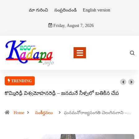
మా గురించి
సంప్రదించండి
English version
Friday, August 7, 2026
TRENDING
కొమ్మిరెడ్డి విశ్వమోహనరెడ్డి – జనమనే నీళ్ళలో బతికిన చేప
Home
సంకీర్తనలు
ఘనమనోరాజ్యసంగతి చెలఁగినఁగాని –…