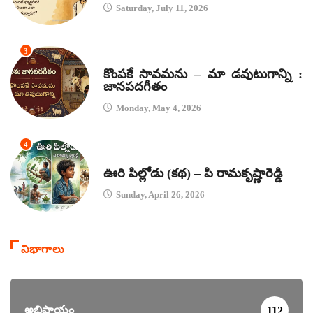
Saturday, July 11, 2026
3
జానపద గీతాలు
కొంపకే సావమను – మా డవుటుగాన్ని :
జానపదగీతం
Monday, May 4, 2026
4
కథలు
ఊరి పిల్లోడు (కథ) – పి రామకృష్ణారెడ్డి
Sunday, April 26, 2026
విభాగాలు
అభిప్రాయం
112