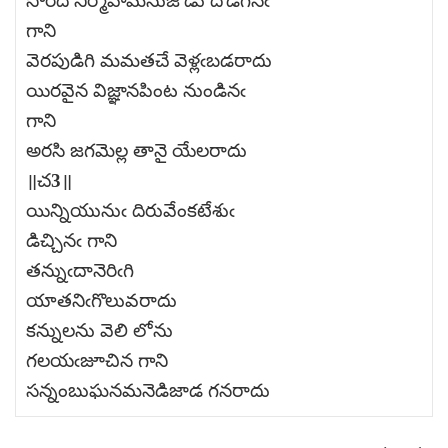
సొరిది నిర్మోహమనుజోడు దొడిగినఁ
గాని
వెరపుడిగి మమతచే వెళ్లఁబడరాదు
యిరవైన విజ్ఞానపింట నుండినఁ
గాని
అరసి జగమెల్ల తానై యేలరాదు
॥చ3॥
యిన్నియునుఁ దిరువేంకటేశుఁ
డిచ్చినఁ గాని
తన్నుఁదానెరిఁగి
యాతనిఁగొలువరాదు
కన్నులను వెలి లోను
గలయఁజూచిన గాని
సన్నంబుఘనమనెడిజాడ గనరాదు