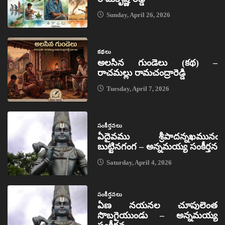
Sunday, April 26, 2026
కథలు
అలసిన గుండెలు (కథ) –
రాచమల్లు రామచంద్రారెడ్డి
Tuesday, April 7, 2026
సంకీర్తనలు
ఏదైవము శ్రీపాదన్నఖమునఁ
బుట్టినగంగ – అన్నమయ్య సంకీర్తన
Saturday, April 4, 2026
సంకీర్తనలు
ఏణ నయనల చూపులెంత
సొబగైయుండు – అన్నమయ్య