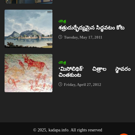
చరిత్ర
శత్రుదుర్భేద్యమైన సిద్ధవటం కోట
Tuesday, May 17, 2011
చరిత్ర
‘మిసోలిథిక్‌’ చిత్రాల స్థావరం
చింతకుంట
Friday, April 27, 2012
© 2025, kadapa.info. All rights reserved