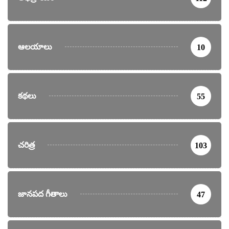
ఆలయాలు
10
కథలు
55
చరిత్ర
103
జానపద గీతాలు
47