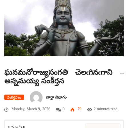
ఘనమనోరాజ్యసంగతి చెలఁగినఁగాని –
అన్నమయ్య సంకీర్తన
వార్తా విభాగం
సంకీర్తనలు
Monday, March 9, 2026
0
79
2 minutes read
॥పల్లవి॥