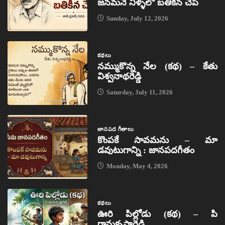
జనమనే నీళ్ళలో బతికిన చేప
Sunday, July 12, 2026
కథలు
నమ్ముకొన్న నేల (కథ) – కేతు
విశ్వనాథరెడ్డి
Saturday, July 11, 2026
జానపద గీతాలు
కొంపకే సావమను – మా
డవుటుగాన్ని : జానపదగీతం
Monday, May 4, 2026
కథలు
ఊరి పిల్లోడు (కథ) – పి
రామకృష్ణారెడ్డి