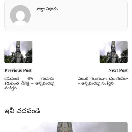
వార్తా విభాగం
Previous Post
Next Post
కడుపెంత తాఁ గుడుచు
ఎఱుక గలుగునాఁ డెఱఁగఁడటా
కడుపెంత దీనికై – అన్నమయ్య
– అన్నమయ్య సంకీర్తన
సంకీర్తన
ఇవీ చదవండి