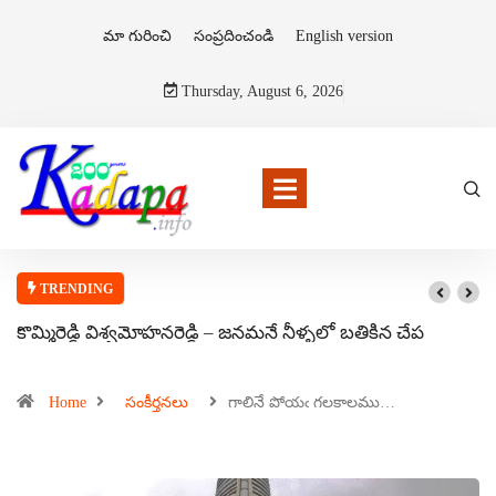
మా గురించి
సంప్రదించండి
English version
Thursday, August 6, 2026
TRENDING
కొమ్మిరెడ్డి విశ్వమోహనరెడ్డి – జనమనే నీళ్ళలో బతికిన చేప
Home
సంకీర్తనలు
గాలినే పోయఁ గలకాలము…