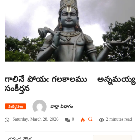
గాలినే పోయఁ గలకాలము – అన్నమయ్య
సంకీర్తన
వార్తా విభాగం
సంకీర్తనలు
Saturday, March 28, 2026
0
62
2 minutes read
కన్నడ గౌళ