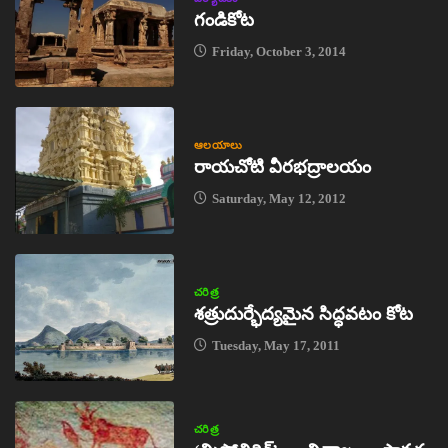
గండికోట
Friday, October 3, 2014
ఆలయాలు
రాయచోటి వీరభద్రాలయం
Saturday, May 12, 2012
చరిత్ర
శత్రుదుర్భేద్యమైన సిద్ధవటం కోట
Tuesday, May 17, 2011
చరిత్ర