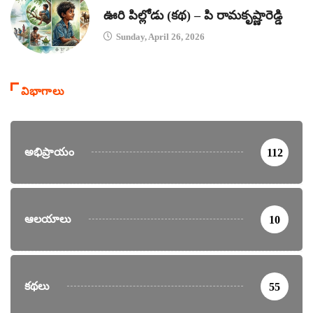
కథలు
ఊరి పిల్లోడు (కథ) – పి రామకృష్ణారెడ్డి
Sunday, April 26, 2026
విభాగాలు
అభిప్రాయం
112
ఆలయాలు
10
కథలు
55