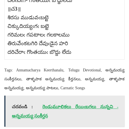
దలఁచఁగా గొంతయుఁ బొద్దులేదు
॥చ3॥
శిరసు ముడువఁబట్టె
చిక్కుదియ్యఁగఁ బట్టె
గరిమలఁ గపటాలఁ గలకాలము
తిరువేంకటగిరి దేవుఁడైన హరి
దరిచేరాఁ గొంతయుఁ బొద్దు లేదు
Tags: Annamacharya Keerthanalu, Telugu Devotional, అన్నమయ్య
సంకీర్తనలు, తాళ్ళపాక అన్నమయ్య కీర్తనలు, అన్నమయ్య, తాళ్ళపాక
అన్నమయ్య, అన్నమయ్య పాటలు, Carnatic Songs
చదవండి :
రెండుమూలికలు రేయిఁబగలు నున్నవి -
అన్నమయ్య సంకీర్తన