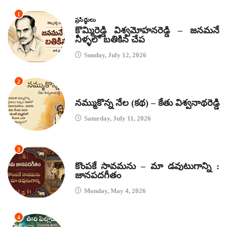
1
ప్రసిద్ధులు
కొమ్మిరెడ్డి విశ్వమోహనరెడ్డి – జనమనే
నీళ్ళలో బతికిన చేప
Sunday, July 12, 2026
2
కథలు
నమ్ముకొన్న నేల (కథ) – కేతు విశ్వనాథరెడ్డి
Saturday, July 11, 2026
3
జానపద గీతాలు
కొంపకే సావమను – మా డవుటుగాన్ని :
జానపదగీతం
Monday, May 4, 2026
4