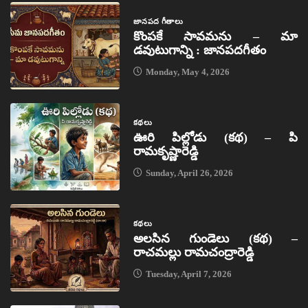
జానపద గీతాలు
కొంపకే సావమను – మా
డవుటుగాన్ని : జానపదగీతం
Monday, May 4, 2026
కథలు
ఊరి పిల్లోడు (కథ) – పి
రామకృష్ణారెడ్డి
Sunday, April 26, 2026
కథలు
అలసిన గుండెలు (కథ) –
రాచమల్లు రామచంద్రారెడ్డి
Tuesday, April 7, 2026