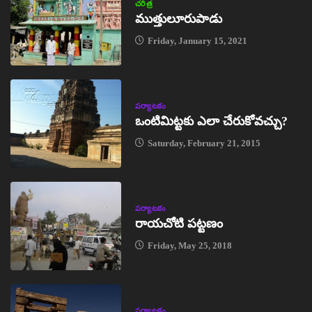
చరిత్ర
ముత్తులూరుపాడు
Friday, January 15, 2021
పర్యాటకం
ఒంటిమిట్టకు ఎలా చేరుకోవచ్చు?
Saturday, February 21, 2015
పర్యాటకం
రాయచోటి పట్టణం
Friday, May 25, 2018
పర్యాటకం