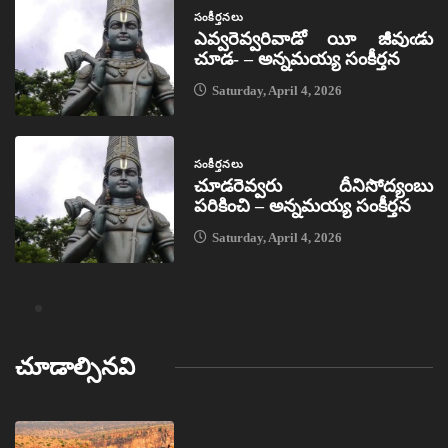
సంకీర్తనలు
ఎవ్వరెవ్వరివాడో యీ జీవుఁడు
చూడ- – అన్నమయ్య సంకీర్తన
Saturday, April 4, 2026
సంకీర్తనలు
చూడరెవ్వరు దీనిసోద్యంబు
పరికించి – అన్నమయ్య సంకీర్తన
Saturday, April 4, 2026
చూడాల్సినవి