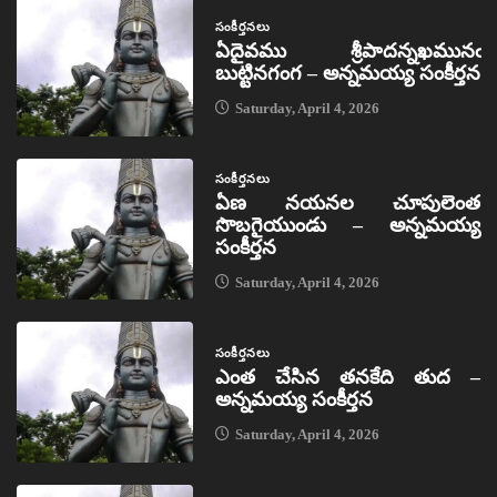
సంకీర్తనలు
ఏదైవము శ్రీపాదన్నఖమునఁ
బుట్టినగంగ – అన్నమయ్య సంకీర్తన
Saturday, April 4, 2026
సంకీర్తనలు
ఏణ నయనల చూపులెంత
సొబగైయుండు – అన్నమయ్య
సంకీర్తన
Saturday, April 4, 2026
సంకీర్తనలు
ఎంత చేసిన తనకేది తుద –
అన్నమయ్య సంకీర్తన
Saturday, April 4, 2026