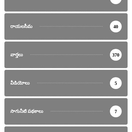
రాయలసీమ
40
వార్తలు
370
వీడియోలు
5
సాగునీటి పథకాలు
7