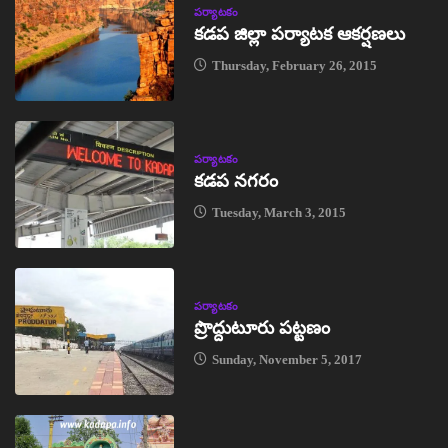
పర్యాటకం
కడప జిల్లా పర్యాటక ఆకర్షణలు
Thursday, February 26, 2015
పర్యాటకం
కడప నగరం
Tuesday, March 3, 2015
పర్యాటకం
ప్రొద్దుటూరు పట్టణం
Sunday, November 5, 2017