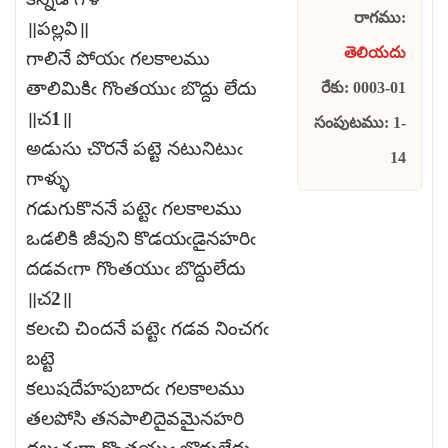
రాగము:
॥పల్లవి॥
తెలియదు
గాలినే పోయఁ గలకాలము
తాలిమికిఁ గొంతయుఁ బొద్దు లేదు
రేకు: 0003-01
॥చ1॥
సంపుటము: 1-
అడుసు చొరనే పట్టె నటునిటుఁ
14
గాళ్ళు
గడుగుకొననే పట్టెఁ గలకాలము
ఒడలికి జీవుని కొడయఁడైనహరిఁ
దడవఁగా గొంతయుఁ బొద్దులేదు
॥చ2॥
కలఁచి చిందనే పట్టెఁ గడవ నించగఁ
బట్టె
కలుషదేహపుబాదఁ గలకాలము
తలపోసి తనపాలిదైవమైనహరి