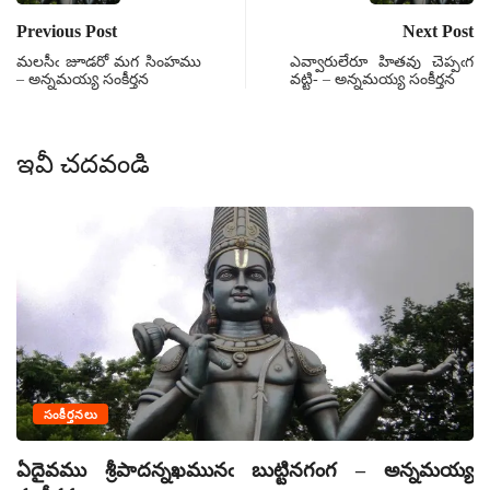
Previous Post
Next Post
మలసీఁ జూడరో మగ సింహము
ఎవ్వారులేరూ హితవు చెప్పఁగ
– అన్నమయ్య సంకీర్తన
వట్టి- – అన్నమయ్య సంకీర్తన
ఇవీ చదవండి
సంకీర్తనలు
ఏదైవము శ్రీపాదన్నఖమునఁ బుట్టినగంగ – అన్నమయ్య
ఏ