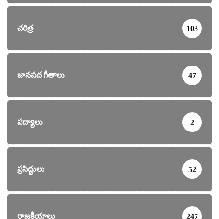
చరిత్ర
103
జానపద గీతాలు
47
పద్యాలు
2
ప్రసిద్ధులు
52
రాజకీయాలు
247