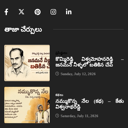
తాజా చేర్పులు
ప్రసిద్ధులు
కొమ్మిరెడ్డి విశ్వమోహనరెడ్డి –
జనమనే నీళ్ళలో బతికిన చేప
Sunday, July 12, 2026
కథలు
నమ్ముకొన్న నేల (కథ) – కేతు
విశ్వనాథరెడ్డి
Saturday, July 11, 2026