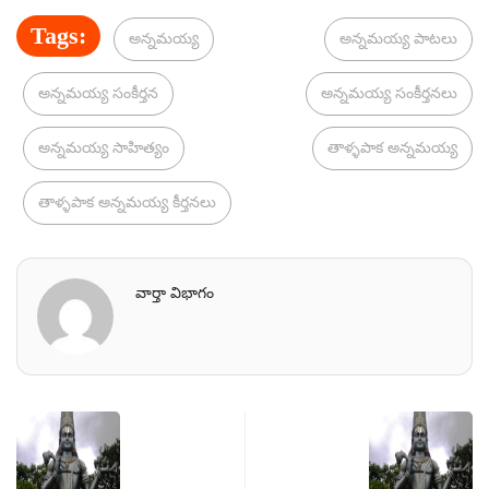
Tags:
అన్నమయ్య
అన్నమయ్య పాటలు
అన్నమయ్య సంకీర్తన
అన్నమయ్య సంకీర్తనలు
అన్నమయ్య సాహిత్యం
తాళ్ళపాక అన్నమయ్య
తాళ్ళపాక అన్నమయ్య కీర్తనలు
వార్తా విభాగం