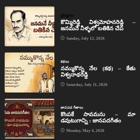
ప్రసిద్ధులు
కొమ్మిరెడ్డి విశ్వమోహనరెడ్డి –
జనమనే నీళ్ళలో బతికిన చేప
Sunday, July 12, 2026
కథలు
నమ్ముకొన్న నేల (కథ) – కేతు
విశ్వనాథరెడ్డి
Saturday, July 11, 2026
జానపద గీతాలు
కొంపకే సావమను – మా
డవుటుగాన్ని : జానపదగీతం
Monday, May 4, 2026