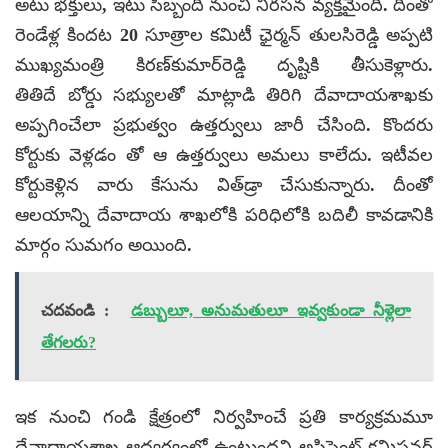
అటు భక్తులు, ఇటు సిబ్బంది నుంచి నిరసన వ్యక్తమైంది. దీంతో
రెండేళ్ల కిందట 20 సూత్రాల కమిటీ ఛైర్మన్‌ తులసిరెడ్డి అప్పటి
ముఖ్యమంత్రి కిరణ్‌కుమార్‌రెడ్డి దృష్టికి తీసుకెళ్లారు.
తితిదే బోర్డు సభ్యులతో మాట్లాడి తిరిగి దేవాదాయశాఖకు
అప్పగించేలా ప్రభుత్వం ఉత్తర్వులు జారీ చేసింది. కొందరు
కోర్టుకు వెళ్లడం తో ఆ ఉత్తర్వులు అమలు కాలేదు. ఇటీవల
కోర్టుకెళ్లిన వారు కేసును విత్‌డ్రా చేసుకున్నారు. దీంతో
ఆలయాన్ని దేవాదాయ శాఖలోకి పరిధిలోకి బదిలీ కావడానికి
మార్గం సుమగం అయింది.
చదవండి :
డబ్బులూ, అనుమతులూ ఇవ్వకుండా నీళ్లెలా
తేగలరు?
ఇక నుంచి గండి క్షేత్రంలో నిర్వహించే ప్రతి కార్యక్రమమూ
దేవాదాయశాఖ ఆధ్వర్యంలో ఉంటుందని అసిస్టెంట్‌ కమిషనర్‌