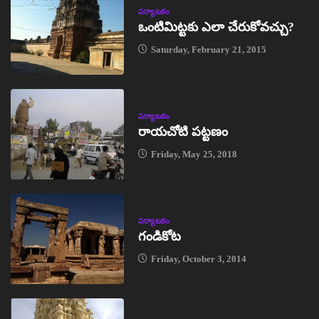
పర్యాటకం
ఒంటిమిట్టకు ఎలా చేరుకోవచ్చు?
Saturday, February 21, 2015
పర్యాటకం
రాయచోటి పట్టణం
Friday, May 25, 2018
పర్యాటకం
గండికోట
Friday, October 3, 2014