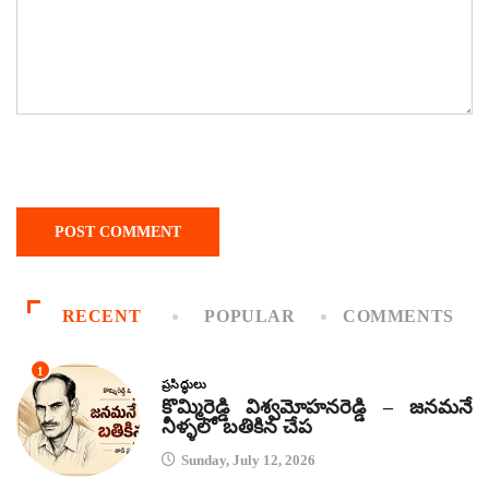
RECENT
POPULAR
COMMENTS
1
ప్రసిద్ధులు
కొమ్మిరెడ్డి విశ్వమోహనరెడ్డి – జనమనే
నీళ్ళలో బతికిన చేప
Sunday, July 12, 2026