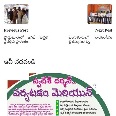
Previous Post
Next Post
ప్రొద్దుటూరులో జవివే పుస్తక
బెంగుళూరులో రాయలసీమ
ప్రదర్శన ప్రారంభం
చైతన్య సదస్సు
ఇవీ చదవండి