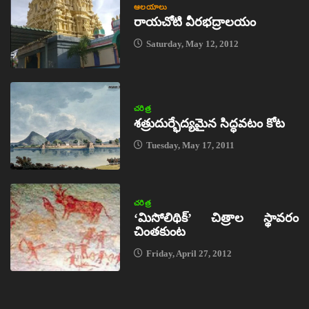
ఆలయాలు
రాయచోటి వీరభద్రాలయం
Saturday, May 12, 2012
చరిత్ర
శత్రుదుర్భేద్యమైన సిద్ధవటం కోట
Tuesday, May 17, 2011
చరిత్ర
‘మిసోలిథిక్‌’ చిత్రాల స్థావరం
చింతకుంట
Friday, April 27, 2012