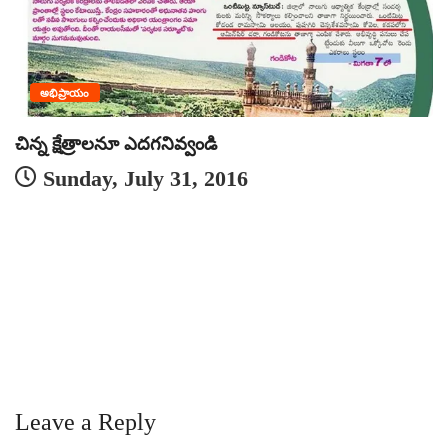
అభిప్రాయం
చిన్న క్షేత్రాలనూ ఎదగనివ్వండి
Sunday, July 31, 2016
త
Leave a Reply