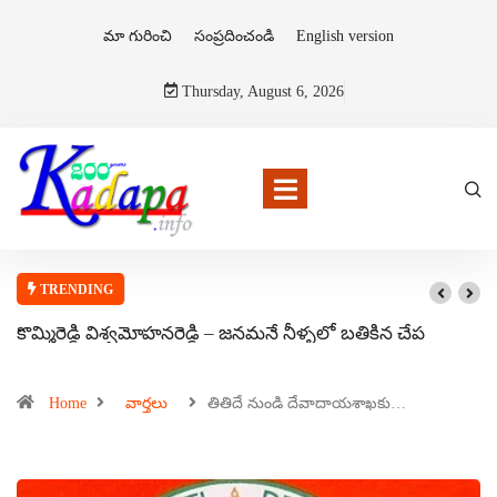
మా గురించి
సంప్రదించండి
English version
Thursday, August 6, 2026
TRENDING
కొమ్మిరెడ్డి విశ్వమోహనరెడ్డి – జనమనే నీళ్ళలో బతికిన చేప
Home
వార్తలు
తితిదే నుండి దేవాదాయశాఖకు…