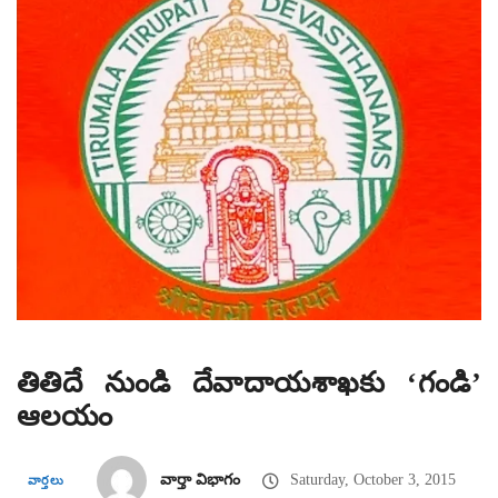
తితిదే నుండి దేవాదాయశాఖకు ‘గండి’
ఆలయం
వార్తా విభాగం
Saturday, October 3, 2015
వార్తలు