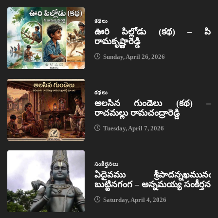
కథలు
ఊరి పిల్లోడు (కథ) – పి
రామకృష్ణారెడ్డి
Sunday, April 26, 2026
కథలు
అలసిన గుండెలు (కథ) –
రాచమల్లు రామచంద్రారెడ్డి
Tuesday, April 7, 2026
సంకీర్తనలు
ఏదైవము శ్రీపాదన్నఖమునఁ
బుట్టినగంగ – అన్నమయ్య సంకీర్తన
Saturday, April 4, 2026