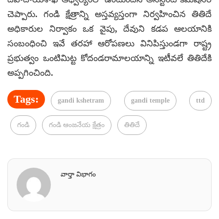
చెప్పారు. గండి క్షేత్రాన్ని అస్తవ్యస్తంగా నిర్వహించిన తితిదే
అధికారుల నిర్వాకం ఒక వైపు, దేవుని కడప ఆలయానికి
సంబంధించి ఇవే తరహా ఆరోపణలు వినిపిస్తుండగా రాష్ట్ర
ప్రభుత్వం ఒంటిమిట్ట కోదండరామాలయాన్ని ఇటీవలే తితిదేకి
అప్పగించింది.
Tags:
gandi kshetram
gandi temple
ttd
గండి
గండి ఆంజనేయ క్షేత్రం
తితిదే
వార్తా విభాగం