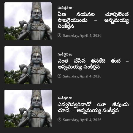
సంకీర్తనలు
ఏణ నయనల చూపులెంత
సొబగైయుండు – అన్నమయ్య
సంకీర్తన
Saturday, April 4, 2026
సంకీర్తనలు
ఎంత చేసిన తనకేది తుద –
అన్నమయ్య సంకీర్తన
Saturday, April 4, 2026
సంకీర్తనలు
ఎవ్వరెవ్వరివాడో యీ జీవుఁడు
చూడ- – అన్నమయ్య సంకీర్తన
Saturday, April 4, 2026