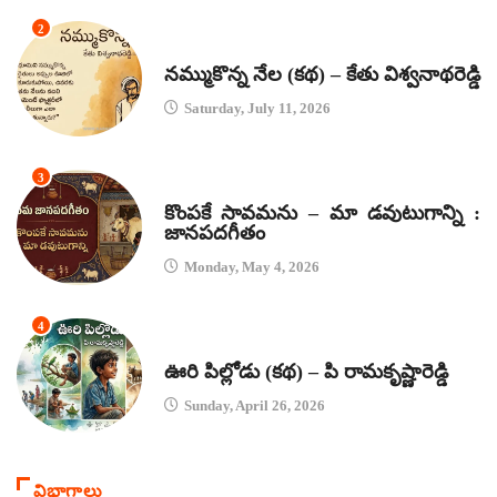
2
కథలు
నమ్ముకొన్న నేల (కథ) – కేతు విశ్వనాథరెడ్డి
Saturday, July 11, 2026
3
జానపద గీతాలు
కొంపకే సావమను – మా డవుటుగాన్ని :
జానపదగీతం
Monday, May 4, 2026
4
కథలు
ఊరి పిల్లోడు (కథ) – పి రామకృష్ణారెడ్డి
Sunday, April 26, 2026
విభాగాలు