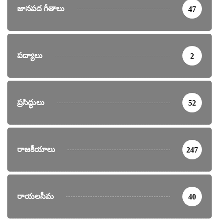
జానపద గీతాలు
47
పద్యాలు
2
ప్రసిద్ధులు
52
రాజకీయాలు
247
రాయలసీమ
40