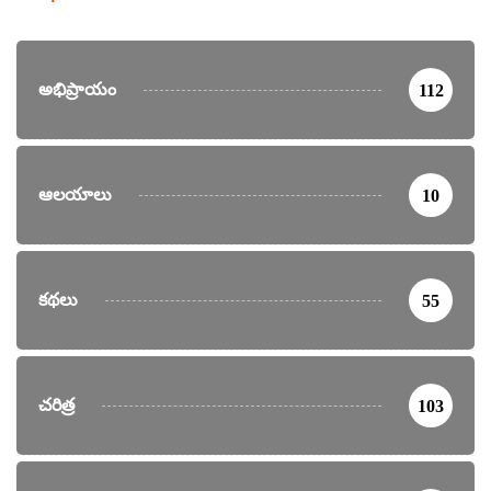
అభిప్రాయం
112
ఆలయాలు
10
కథలు
55
చరిత్ర
103