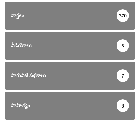
వార్తలు
370
వీడియోలు
5
సాగునీటి పథకాలు
7
సాహిత్యం
8