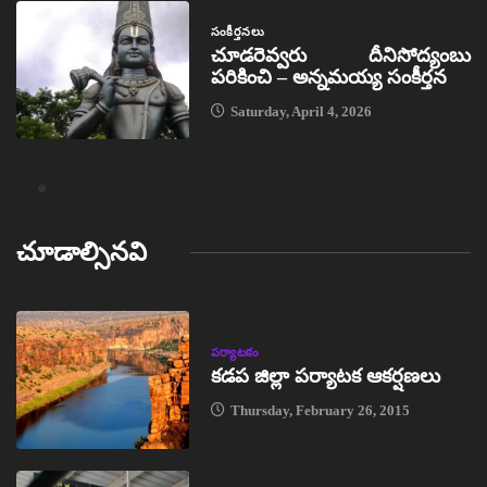
సంకీర్తనలు
చూడరెవ్వరు దీనిసోద్యంబు
పరికించి – అన్నమయ్య సంకీర్తన
Saturday, April 4, 2026
చూడాల్సినవి
పర్యాటకం
కడప జిల్లా పర్యాటక ఆకర్షణలు
Thursday, February 26, 2015