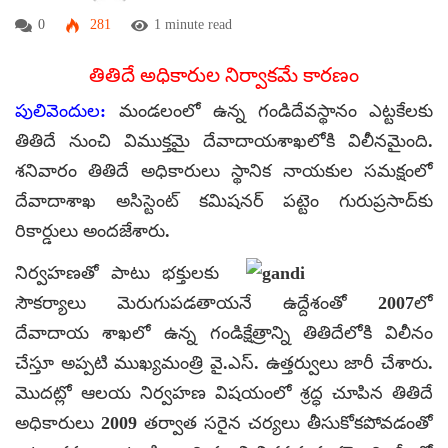
0
281
1 minute read
తితిదే అధికారుల నిర్వాకమే కారణం
పులివెందుల:
మండలంలో ఉన్న గండిదేవస్థానం ఎట్టకేలకు
తితిదే నుంచి విముక్తమై దేవాదాయశాఖలోకి విలీనమైంది.
శనివారం తితిదే అధికారులు స్థానిక నాయకుల సమక్షంలో
దేవాదాశాఖ అసిస్టెంట్‌ కమిషనర్‌ పట్టెం గురుప్రసాద్‌కు
రికార్డులు అందజేశారు.
నిర్వహణతో పాటు భక్తులకు
సౌకర్యాలు మెరుగుపడతాయనే ఉద్దేశంతో 2007లో
దేవాదాయ శాఖలో ఉన్న గండిక్షేత్రాన్ని తితిదేలోకి విలీనం
చేస్తూ అప్పటి ముఖ్యమంత్రి వై.ఎస్‌. ఉత్తర్వులు జారీ చేశారు.
మొదట్లో ఆలయ నిర్వహణ విషయంలో శ్రద్ధ చూపిన తితిదే
అధికారులు 2009 తర్వాత సరైన చర్యలు తీసుకోకపోవడంతో