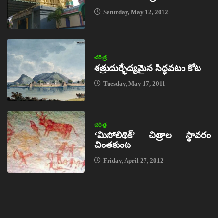
Saturday, May 12, 2012
చరిత్ర
శత్రుదుర్భేద్యమైన సిద్ధవటం కోట
Tuesday, May 17, 2011
చరిత్ర
‘మిసోలిథిక్‌’ చిత్రాల స్థావరం
చింతకుంట
Friday, April 27, 2012