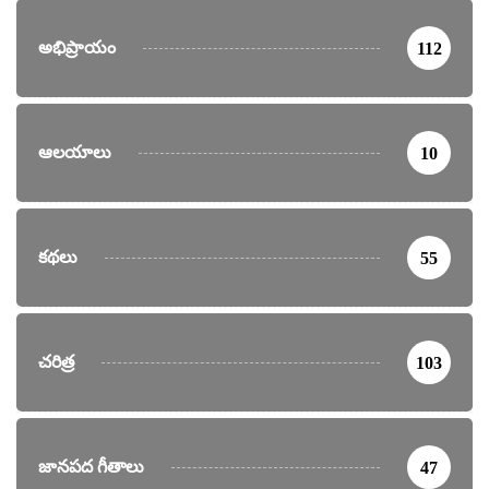
అభిప్రాయం
112
ఆలయాలు
10
కథలు
55
చరిత్ర
103
జానపద గీతాలు
47