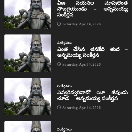
ఏణ నయనల చూపులెంత
సొబగైయుండు – అన్నమయ్య
సంకీర్తన
Saturday, April 4, 2026
సంకీర్తనలు
ఎంత చేసిన తనకేది తుద –
అన్నమయ్య సంకీర్తన
Saturday, April 4, 2026
సంకీర్తనలు
ఎవ్వరెవ్వరివాడో యీ జీవుఁడు
చూడ- – అన్నమయ్య సంకీర్తన
Saturday, April 4, 2026
సంకీర్తనలు