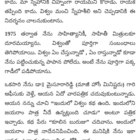
కాదు. మా స్నేహానికి చిహ్నంగా రాయమని కోరాడు. రాయక
తప్పింది కాదు. విశ్వం మంచి స్నేహశీలి అని చెప్పడానికి ఈ
నిదర్శనం చాలనుకుంటాను.
1975 తర్వాత నేను సాహిత్యానికీ, సాహితీ మిత్రులకూ
దూరమయ్యాను. విశ్వంతో పూర్తిగా సంబంధాలు
తెగిపోయాయి. విశ్వం ఏం చేస్తున్నాడో , ఏం రాస్తున్నాడో కూడా
నేను పట్టించుకున్న పాపాన పోలేదు. అంటే నేను పూర్తిగా పక్క
గాడీలో పడిపోయాను.
ఒకసారి నేను డా॥ మైసూరారెడ్డి (మాజీ హోం మినిష్టరు) గారి
ఆఫీసుకు వెళ్తే, ఆయన ఏదో వారపత్రిక చదువుకుంటున్నాడు.
ఆయన నన్ను చూచి “ఇందులో విశ్వం కథ ఉంది. ఇందులోని
జయరాం పాత్ర నీదే ఉన్నట్లుంది చూడు” అంటూ పత్రిక
ఇచ్చాడు. కథ పేరు “కూలిన బురుజు” చదివాను. అందులో
జయరాం పాత్ర నాదేననిపించింది. ఈ మనిషికి నేను ఇకా