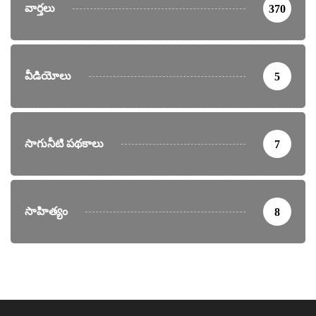
వార్తలు
370
వీడియోలు
5
సాగునీటి పథకాలు
7
సాహిత్యం
8