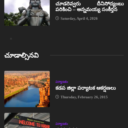
చూడరెవ్వరు దీనిసోద్యంబు
పరికించి – అన్నమయ్య సంకీర్తన
Saturday, April 4, 2026
చూడాల్సినవి
పర్యాటకం
కడప జిల్లా పర్యాటక ఆకర్షణలు
Thursday, February 26, 2015
పర్యాటకం