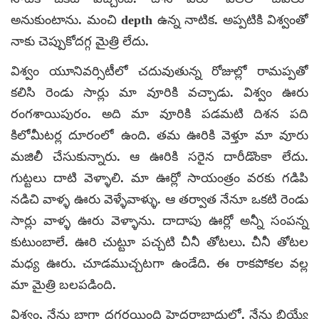
అనుకుంటాను. మంచి depth ఉన్న నాటిక. అప్పటికి విశ్వంతో
నాకు చెప్పుకోదగ్గ మైత్రి లేదు.
విశ్వం యూనివర్సిటీలో చదువుతున్న రోజుల్లో రామప్పతో
కలిసి రెండు సార్లు మా వూరికి వచ్చాడు. విశ్వం ఊరు
రంగశాయిపురం. అది మా వూరికి పడమటి దిశన పది
కిలోమీటర్ల దూరంలో ఉంది. తమ ఊరికి వెళ్తూ మా వూరు
మజిలీ చేసుకున్నారు. ఆ ఊరికి సరైన దారీడొంకా లేదు.
గుట్టలు దాటి వెళ్ళాలి. మా ఊర్లో సాయంత్రం వరకు గడిపి
నడిచి వాళ్ళ ఊరు వెళ్ళేవాళ్ళు. ఆ తర్వాత నేనూ ఒకటి రెండు
సార్లు వాళ్ళ ఊరు వెళ్ళాను. దాదాపు ఊర్లో అన్నీ సంపన్న
కుటుంబాలే. ఊరి చుట్టూ పచ్చటి చీనీ తోటలు. చీనీ తోటల
మధ్య ఊరు. చూడముచ్చటగా ఉండేది. ఈ రాకపోకల వల్ల
మా మైత్రి బలపడింది.
విశ్వం, నేను బాగా దగ్గరయింది హైదరాబాదులో. నేను బియ్యే