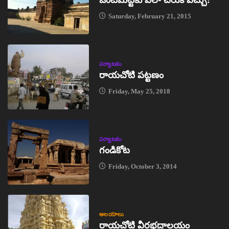
ఒంటిమిట్టకు ఎలా చేరుకోవచ్చు?
Saturday, February 21, 2015
పర్యాటకం
రాయచోటి పట్టణం
Friday, May 25, 2018
పర్యాటకం
గండికోట
Friday, October 3, 2014
ఆలయాలు
రాయచోటి వీరభద్రాలయం