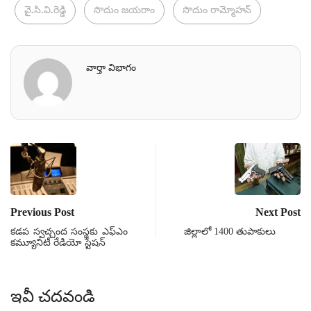
వై.సి.వి.రెడ్డి
సొదుం జయరాం
సొదుం రామ్మోహన్
వార్తా విభాగం
Previous Post
Next Post
కడప స్వచ్చంద సంస్థకు ఎఫ్‌ఎం
జిల్లాలో 1400 తుపాకులు
కమ్యూనిటీ రేడియో స్టేషన్
ఇవీ చదవండి