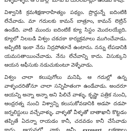
విశ్వానికి క్రమశిక్షణారాహిత్యం పథ్యం. ప్రొద్దున్నే ఐదింటికి
లేచేవాడు. మా గదులకు కామన్ బాత్రూం, కామన్ లెట్రిన్
ఉండేది. వాటి ముందు ఐదింటికే క్యూ సిస్టం మొదలయ్యేది.
క్యూలో నిలబడి విశ్వం చకచకా కార్యక్రమాలు ముగించేవాడు.
అప్పిటికి ఇంకా నేను నిద్రపోతూనే ఉంటాను. నన్ను లేపడానికి
యమసతాయించేవాడు. నేను లేచేవాన్ని కాదు. విసుక్కుని
ఆయన ఆఫీసుకు నడుచుకుంటూ వెళ్ళేవాడు.
విశ్వం చాలా కలుపుగోలు మనిషి. ఆ గదుల్లో ఉన్న
వాళ్ళందరితోనూ చాలా సన్నిహితంగా ఉండేవాడు. అందరూ
ఆయన్ని అన్నా అన్నా అని పిలిచే వాళ్ళు. కృష్ణా పత్రిక నుంచి,
ఆంధ్రరత్న నుంచి విశ్వాన్ని కలుసుకోవడానికి అడపా దడపా
జర్నలిస్టులు వచ్చేవాళ్ళు. వాళ్ళతో వీళ్ళతో బాతాఖానీ కొట్టడం
తప్పితే ఏదన్నా రాయడం కానీ, చదవడం కానీ చేసేవాడు
కాదు. ఆయనలో నాకు అన్నీ exrovert లక్షణాలు