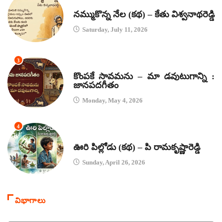
కథలు
నమ్ముకొన్న నేల (కథ) – కేతు విశ్వనాథరెడ్డి
Saturday, July 11, 2026
3
జానపద గీతాలు
కొంపకే సావమను – మా డవుటుగాన్ని :
జానపదగీతం
Monday, May 4, 2026
4
కథలు
ఊరి పిల్లోడు (కథ) – పి రామకృష్ణారెడ్డి
Sunday, April 26, 2026
విభాగాలు