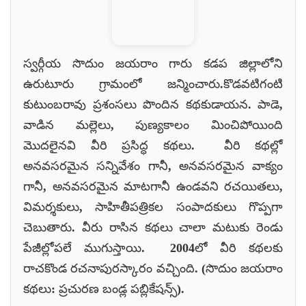
స్వర్గీయ సొదుం జయరాం గారు కడప జిల్లాలోని
ఉరుటూరు గ్రామంలో జన్మించారు.కొడవటిగంటి
కుటుంబరావు ప్రశంసలు పొందిన కథకుడాయన. పాడె,
వాడిన మల్లెలు, పుణ్యకాలం మించిపోయింది
మొదలైనవి వీరి ప్రసిద్ధ కథలు. వీరి కథల్లో
అనవసరమైన సన్నివేశం గానీ, అనవసరమైన వాక్యం
గానీ, అనవసరమైన మాటగానీ ఉండవని రచయితలు,
విమర్శకులు, సాహితీపత్రికల సంపాదకులు గొప్పగా
చెబుతారు. వీరు రాసిన కథలు చాలా మటుకు రెండు
పేజీల్లోపలే ముగుస్తాయి. 2004లో వీరి కథలకు
రాచకొండ రచనాపురస్కారం వచ్చింది. (సొదుం జయరాం
కథలు: ప్రచురణ బండ్ల పబ్లికేషన్స్).