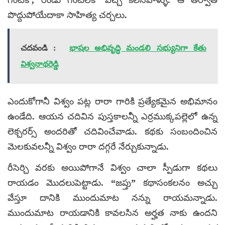
పొద్దుపోయేదాకా సాహిత్య చర్చలు.
చదవండి :
భాషల అభివృద్ధి మండలి సభ్యునిగా కేతు
విశ్వనాథరెడ్డి
ఎందుకోగానీ విశ్వం పట్ల రారా గారికి ప్రత్యేకమైన అభిమానం
ఉండేది. ఆయన చదివిన పుస్తకాలన్నీ ఎర్రముక్కపల్లెలో ఉన్న
లెక్చరర్స్ అందరితో చదివించేవాడు. కథకు సంబందించిన
మెలకువలన్నీ విశ్వం రారా దగ్గరే నేర్చుకున్నాడు.
రీసెర్చి వరకు అయిపోగానే విశ్వం చాలా స్పీడుగా కథలు
రాయడం మొదలుపెట్టాడు. “జప్తు” కథాసంకలనం అచ్చు
వేస్తూ దానికి ముందుమాట నన్ను రాయమన్నాడు.
ముందుమాట రాయడానికి కావలసిన అర్హత నాకు ఉందని