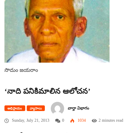
సొదుం జయరాం
‘నాది పనికిమాలిన ఆలోచన’
వార్తా విభాగం
అభిప్రాయం
వ్యాసాలు
Sunday, July 21, 2013
0
1034
2 minutes read