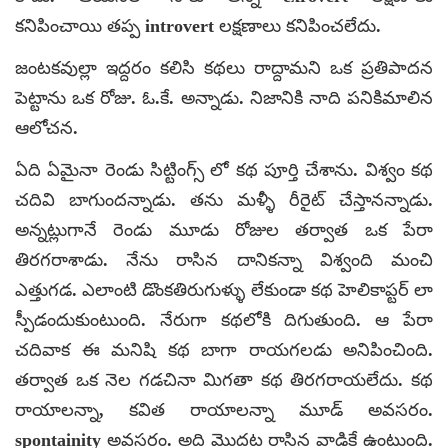
కనిపించాయి తప్ప introvert లక్షణాలు కనిపించలేదు.
జంటకవుల్లా ఇద్దరం కలిసి కథలు రాద్దామని ఒక ప్రతిపాదన
పెట్టాను ఒక రోజు. ఓ.కే. అన్నాడు. నిజానికి నాది పనికిమాలిన
ఆలోచన.
ఏది ఏమైనా రెండు సిట్టింగ్స్ లో కథ పూర్తి చేశాను. విశ్వం కథ
చదివి బాగుందన్నాడు. తను మళ్ళీ రీరైట్ చేస్తానన్నాడు.
అన్నట్లుగానే రెండు మూడు రోజుల తర్వాత ఒక పేరా
తిరగరాశాడు. నేను రాసిన దానికన్నా విశ్వంది మంచి
ఎత్తుగడ. ఎలాంటి డొంకతిరుగుళ్ళు లేకుండా కథ హెలికాప్టర్ లా
స్పీడందుకుంటుంది. నేరుగా కథలోకి దిగుతుంది. ఆ పేరా
చదివాక ఈ మనిషి కథ బాగా రాయగలడు అనిపించింది.
తర్వాత ఒక నెల గడచినా మిగతా కథ తిరగరాయలేదు. కథ
రాయాలన్నా, కవిత రాయాలన్నా మూడ్ అవసరం.
spontainity అవసరం. అది మొదట రాసిన వాడికే ఉంటుంది.