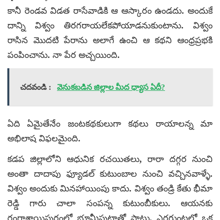
కానీ రెండవ విడత రాసేవాడికి ఆ ఆస్కారం ఉండదు. అందుకే
దాన్ని విశ్వం తిరగరాయలేకపోయాడనుకుంటాను. విశ్వం
రాసిన మొదటి పేరాను అలాగే ఉంచి ఆ కథని ఆంధ్రప్రభకి
పంపించాను. నా పేర అచ్చయింది.
చదవండి :
వెనుకబడిన జిల్లాల మీద ధ్యాస ఏదీ?
ఏది ఏమైతేనేం జంటకథకులుగా కథలు రాయాలన్న మా
అభిలాష విఫలమైంది.
కడప జిల్లాలోని ఆధునిక రచయితలు, రారా దగ్గర నుంచి
అంతా దాదాపు ఫ్యూడల్ కుటుంబాల నుంచి వచ్చినవాళ్ళే.
విశ్వం అందుకు మినహాయింపు కాదు. విశ్వం తండ్రి కేతు భీమా
రెడ్డి గారు చాలా సంపన్న కుటుంబీకులు. ఆయనకు
రంగాశాయిపురంలో భూమీపుట్రాతో పాటు, ఎర్రగుంట్లలో ఒక