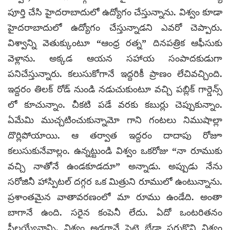
పూర్తి చేసి హైదరాబాదులో ఉద్యోగం చేస్తున్నాను. విశ్వం కూడా
హైదరాబాదులో ఉద్యోగం చేస్తున్నాడని ఎవరో చెప్పారు.
విశ్వాన్ని వెతుక్కుంటూ “ఆంధ్ర రత్న” దినపత్రిక ఆఫీసుకు
వెళ్లాను. అక్కడ ఆయన సహాయ సంపాదకుడుగా
పనిచేస్తున్నారు. కలుసుకోగానే ఇద్దరికీ ప్రాణం లేచివచ్చింది.
ఇద్దరం తిలక్ రోడ్ నుండి నడుచుకుంటూ వచ్చి పబ్లిక్ గార్డెన్స్
లో కూచున్నాం. చీకటి పడే వరకు కబుర్లు చెప్పుకున్నాం.
ఏమేమి ముచ్చటించుకున్నామో గాని గంటలు నిముషాల్లా
దొర్లిపోయాయి. ఆ తర్వాత ఇద్దరం దాదాపు రోజూ
కలుసుకునేవాల్లం. ఉన్నట్టుండి విశ్వం ఒకరోజు “నా రూముకు
వచ్చి నాతోనే ఉండకూడదూ” అన్నాడు. అప్పుడు నేను
సరోజినీ హాస్పిటల్ దగ్గర ఒక మిత్రుని రూములో ఉంటున్నాను.
ప్రశాంతమైన వాతావరణంలో మా రూము ఉండేది. అంతా
బాగానే ఉంది. సరైన కంపెనీ లేదు. ఏదో ఒంటరితనం
ఫీలయ్యేవాన్ని. విశ్వం అడగ్గానే పెట్టె బేడా సర్దుకొని విశ్వం