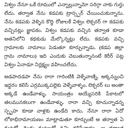
విశ్వం నేనూ ఒకే రూములో ఎన్నాల్లున్నామో సరిగ్గా నాకు గుర్తు
లేదు. తర్వాత నేను కడపకు ట్రాన్స్ఫర్ చేయించుకున్నాను.
నేను కడపకు వెళ్ళిన కొద్ది రోజులకే విశ్వం లెక్చరర్ గా కడపకు
వచ్చినట్లు జ్ఞాపకం. విశ్వం కడపకు వచ్చిన తర్వాత కూడా
అతనిలోని కథకుడు మేల్కొన్నట్లు లేదు. కడపకు వచ్చి
గ్రామాలకు నామాలు పెడుతూ కూర్చున్నాడు. (కడప జిల్లా
గ్రామ నామాలు) ఇది ఎందుకు చెబుతున్నానంటే కెరీర్ పట్ల
విశ్వం ఏనాడూ నిర్లక్ష్యం వహించలేదు.
అడపాదడపా నేను రారా గారింటికి వెళ్ళేవాణ్ని. అక్కన్నుంచి
ఇద్దరం కలిసి ఎర్రముక్కపల్లెకు వెళ్ళేవాళ్ళం. లెక్చరర్ లు అంతా
అక్కడే ఉండేవాళ్ళు. సాయంత్రం అయ్యేసరికి పేకాటలో
తలమునకలుగా ఉండేవాళ్ళు. రారా వచ్చి కూచున్నాడన్న
స్పృహ కూడా వాళ్లకు ఉండేది కాదు. నేనూ రారా ఏదో
లోకాభిరామాయణం మాట్లాడుతూ కూర్చుంటే ఆ తర్వాత ఏ
గంటకో, రెండు గంటలకో వచ్చి కలిసేవాళ్ళు. ఆ తర్వాత