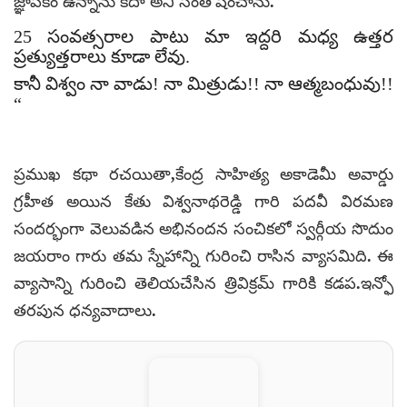
జ్ఞాపకం ఉన్నాను కదా అని సంతోషించాను.
25 సంవత్సరాల పాటు మా ఇద్దరి మధ్య ఉత్తర
ప్రత్యుత్తరాలు కూడా లేవు.
కానీ విశ్వం నా వాడు! నా మిత్రుడు!! నా ఆత్మబంధువు!!
“
ప్రముఖ కథా రచయితా,కేంద్ర సాహిత్య అకాడెమీ అవార్డు
గ్రహీత అయిన కేతు విశ్వనాథరెడ్డి గారి పదవీ విరమణ
సందర్భంగా వెలువడిన అభినందన సంచికలో స్వర్గీయ సొదుం
జయరాం గారు తమ స్నేహాన్ని గురించి రాసిన వ్యాసమిది. ఈ
వ్యాసాన్ని గురించి తెలియచేసిన త్రివిక్రమ్ గారికి కడప.ఇన్ఫో
తరపున ధన్యవాదాలు.