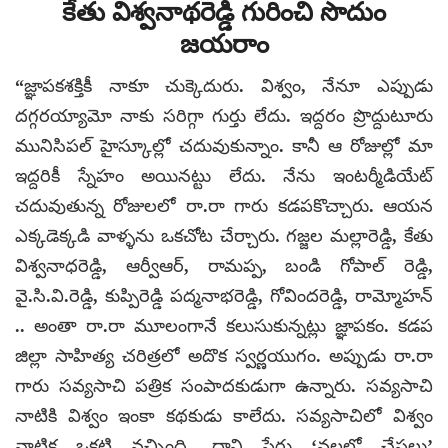
కేతు విశ్వనాథరెడ్డి గురించి సొదుం
జయరాం
“జ్ఞాపకశక్తికీ నాకూ చుక్కెదురు. విశ్వం, నేనూ ఎప్పుడు
దగ్గరయ్యామో నాకు సరిగ్గా గుర్తు లేదు. ఇద్దరం ప్రొద్దుటూరు
మునిసిపల్ హైస్కూల్లో చదువుకున్నాం. కానీ ఆ రోజుల్లో మా
ఇద్దరికీ స్నేహం అయినట్టు లేదు. నేను ఇంటర్మీడియేట్
చదువుతున్న రోజులలో రా.రా గారు కడపకొచ్చారు. ఆయన
ఎక్కడెక్కడి వాళ్ళను ఒకచోట చేర్చారు. గజ్జల మల్లారెడ్డి, కేతు
విశ్వనాధరెడ్డి, ఆర్వీఆర్, రామప్ప, బండి గోపాల్ రెడ్డి,
వై.సి.వి.రెడ్డి, కుప్పిరెడ్డి పద్మనాభరెడ్డి, గోవిందరెడ్డి, రామ్మోహన్
.. అంతా రా.రా మూలంగానే కలుసుకున్నట్లు జ్ఞాపకం. కడప
జిల్లా సాహిత్య చరిత్రలో అదొక స్వర్ణయుగం. అప్పుడు రా.రా
గారు సవ్యసాచి పత్రిక సంపాదకుడుగా ఉన్నారు. సవ్యసాచి
నాటికి విశ్వం ఇంకా కథకుడు కాలేదు. సవ్యసాచిలో విశ్వం
నాటిక ఒకటి వచ్చింది. దాని పేరు ‘వలలో చేపలు’