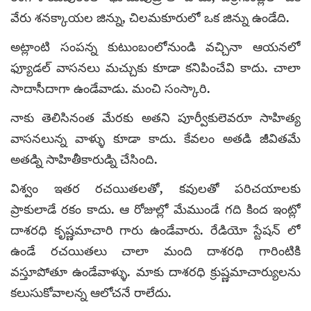
వేరు శనక్కాయల జిన్ను, చిలమకూరులో ఒక జిన్ను ఉండేది.
అట్లాంటి సంపన్న కుటుంబంలోనుండి వచ్చినా ఆయనలో
ఫ్యూడల్ వాసనలు మచ్చుకు కూడా కనిపించేవి కాదు. చాలా
సాదాసీదాగా ఉండేవాడు. మంచి సంస్కారి.
నాకు తెలిసినంత మేరకు అతని పూర్వీకులెవరూ సాహిత్య
వాసనలున్న వాళ్ళు కూడా కాదు. కేవలం అతడి జీవితమే
అతడ్ని సాహితీకారుడ్ని చేసింది.
విశ్వం ఇతర రచయితలతో, కవులతో పరిచయాలకు
ప్రాకులాడే రకం కాదు. ఆ రోజుల్లో మేముండే గది కింద ఇంట్లో
దాశరధి కృష్ణమాచారి గారు ఉండేవారు. రేడియో స్టేషన్ లో
ఉండే రచయితలు చాలా మంది దాశరధి గారింటికి
వస్తూపోతూ ఉండేవాళ్ళు. మాకు దాశరధి క్రుష్ణమాచార్యులను
కలుసుకోవాలన్న ఆలోచనే రాలేదు.