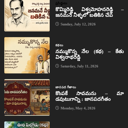
ప్రసిద్ధులు
కొమ్మిరెడ్డి విశ్వమోహనరెడ్డి –
జనమనే నీళ్ళలో బతికిన చేప
Sunday, July 12, 2026
కథలు
నమ్ముకొన్న నేల (కథ) – కేతు
విశ్వనాథరెడ్డి
Saturday, July 11, 2026
జానపద గీతాలు
కొంపకే సావమను – మా
డవుటుగాన్ని : జానపదగీతం
Monday, May 4, 2026