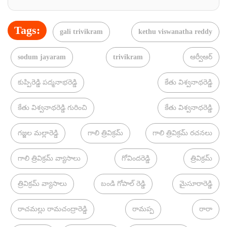
Tags:
gali trivikram
kethu viswanatha reddy
sodum jayaram
trivikram
ఆర్వీఆర్
కుప్పిరెడ్డి పద్మనాభరెడ్డి
కేతు విశ్వనాథరెడ్డి
కేతు విశ్వనాథరెడ్డి గురించి
కేతు విశ్వనాధరెడ్డి
గజ్జల మల్లారెడ్డి
గాలి త్రివిక్రమ్
గాలి త్రివిక్రమ్ రచనలు
గాలి త్రివిక్రమ్ వ్యాసాలు
గోవిందరెడ్డి
త్రివిక్రమ్
త్రివిక్రమ్ వ్యాసాలు
బండి గోపాల్ రెడ్డి
మైసూరారెడ్డి
రాచమల్లు రామచంద్రారెడ్డి
రామప్ప
రారా