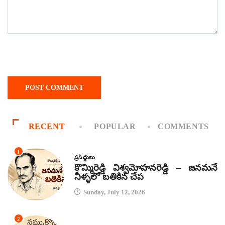
RECENT
POPULAR
COMMENTS
1
ప్రసిద్ధులు
కొమ్మిరెడ్డి విశ్వమోహనరెడ్డి – జనమనే
నీళ్ళలో బతికిన చేప
Sunday, July 12, 2026
2