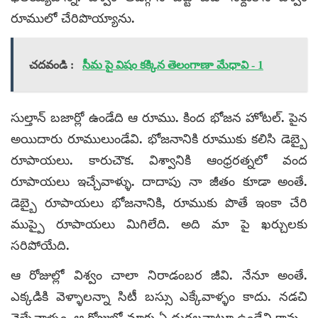
రూములో చేరిపొయ్యాను.
చదవండి :
సీమ పై విషం కక్కిన తెలంగాణా మేధావి - 1
సుల్తాన్ బజార్లో ఉండేది ఆ రూము. కింద భోజన హోటల్. పైన
అయిదారు రూములుండేవి. భోజనానికి రూముకు కలిసి డెబ్బై
రూపాయలు. కారుచౌక. విశ్వానికి ఆంధ్రరత్నలో వంద
రూపాయలు ఇచ్చేవాళ్ళు. దాదాపు నా జీతం కూడా అంతే.
డెబ్బై రూపాయలు భోజనానికి, రూముకు పొతే ఇంకా చేరి
ముప్పై రూపాయలు మిగిలేది. అది మా పై ఖర్చులకు
సరిపోయేది.
ఆ రోజుల్లో విశ్వం చాలా నిరాడంబర జీవి. నేనూ అంతే.
ఎక్కడికి వెళ్ళాలన్నా సిటీ బస్సు ఎక్కేవాళ్ళం కాదు. నడచి
వెళ్ళేవాళ్ళం. ఆ రోజుల్లో మాకు ఏ దురలవాట్లూ ఉండేవి కావు.