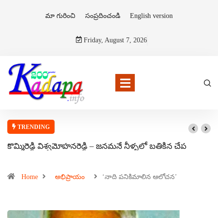
మా గురించి
సంప్రదించండి
English version
Friday, August 7, 2026
TRENDING
కొమ్మిరెడ్డి విశ్వమోహనరెడ్డి – జనమనే నీళ్ళలో బతికిన చేప
Home
అభిప్రాయం
‘నాది పనికిమాలిన ఆలోచన’