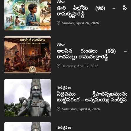
కథలు
ఊరి పిల్లోడు (కథ) – పి
రామకృష్ణారెడ్డి
Sunday, April 26, 2026
కథలు
అలసిన గుండెలు (కథ) –
రాచమల్లు రామచంద్రారెడ్డి
Tuesday, April 7, 2026
సంకీర్తనలు
ఏదైవము శ్రీపాదన్నఖమునఁ
బుట్టినగంగ – అన్నమయ్య సంకీర్తన
Saturday, April 4, 2026
సంకీర్తనలు