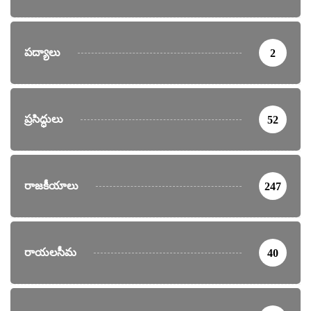
పద్యాలు
2
ప్రసిద్ధులు
52
రాజకీయాలు
247
రాయలసీమ
40