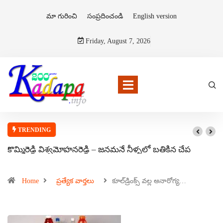
మా గురించి
సంప్రదించండి
English version
Friday, August 7, 2026
TRENDING
కొమ్మిరెడ్డి విశ్వమోహనరెడ్డి – జనమనే నీళ్ళలో బతికిన చేప
Home
ప్రత్యేక వార్తలు
కూల్‌డ్రింక్స్ వల్ల అనారోగ్య…