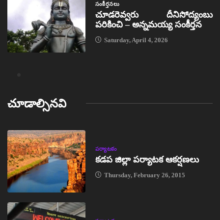
సంకీర్తనలు
చూడరెవ్వరు దీనిసోద్యంబు
పరికించి – అన్నమయ్య సంకీర్తన
Saturday, April 4, 2026
చూడాల్సినవి
పర్యాటకం
కడప జిల్లా పర్యాటక ఆకర్షణలు
Thursday, February 26, 2015