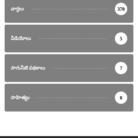
వార్తలు
370
వీడియోలు
5
సాగునీటి పథకాలు
7
సాహిత్యం
8