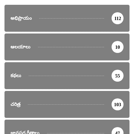
అభిప్రాయం
112
ఆలయాలు
10
కథలు
55
చరిత్ర
103
జానపద గీతాలు
47