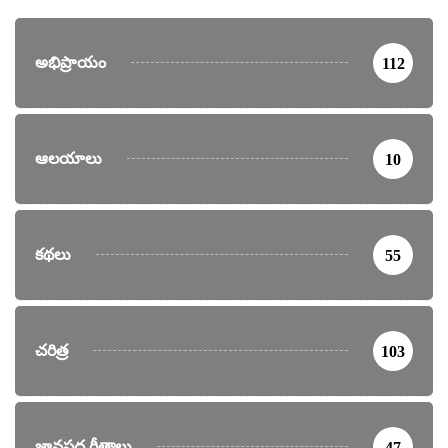
అభిప్రాయం
112
ఆలయాలు
10
కథలు
55
చరిత్ర
103
జానపద గీతాలు
47