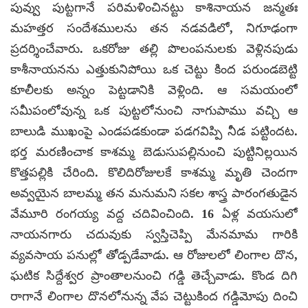
పువ్వు పుట్టగానే పరిమళించినట్టు కాశినాయన జన్మతః
మహత్తర సందేశములను తన నడవడిలో, నిగూఢంగా
ప్రదర్శించేవారు. ఒకరోజు తల్లి పొలంపనులకు వెళ్లినపుడు
కాశీనాయనను ఎత్తుకునిపోయి ఒక చెట్టు కింద పరుండబెట్టి
కూలీలకు అన్నం పెట్టడానికి వెళ్లింది. ఆ సమయంలో
సమీపంలోవున్న ఒక పుట్టలోనుంచి నాగుపాము వచ్చి ఆ
బాలుడి ముఖంపై ఎండపడకుండా పడగవిప్పి నీడ పట్టిందట.
భర్త మరణించాక కాశమ్మ బెడుసుపల్లినుంచి పుట్టినిల్లయిన
కొత్తపల్లికి చేరింది. కొలిదిరోజులకే కాశమ్మ మృతి చెందగా
అవ్వయైన బాలమ్మ తన మనుమని సకల శాస్త్ర పారంగతుడైన
వేమూరి రంగయ్య వద్ద చదివించింది. 16 ఏళ్ల వయసులో
నాయనగారు చదువుకు స్వస్తిచెప్పి మేనమామ గారికి
వ్యవసాయ పనుల్లో తోడ్పడేవాడు. ఆ రోజులలో లింగాల దొన,
ఘటిక సిద్దేశ్వర ప్రాంతాలనుంచి గడ్డి తెచ్చేవాడు. కొండ దిగి
రాగానే లింగాల దొనలోనున్న వేప చెట్టుకింద గడ్డిమోపు దించి