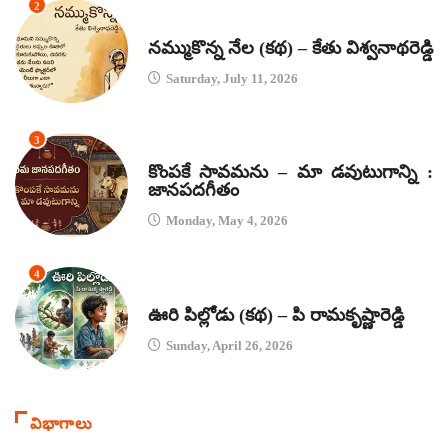
2
కథలు
నమ్ముకొన్న నేల (కథ) – కేతు విశ్వనాథరెడ్డి
Saturday, July 11, 2026
3
జానపద గీతాలు
కొంపకే సావమను – మా డవుటుగాన్ని :
జానపదగీతం
Monday, May 4, 2026
4
కథలు
ఊరి పిల్లోడు (కథ) – పి రామకృష్ణారెడ్డి
Sunday, April 26, 2026
విభాగాలు