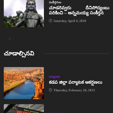
సంకీర్తనలు
చూడరెవ్వరు దీనిసోద్యంబు
పరికించి – అన్నమయ్య సంకీర్తన
Saturday, April 4, 2026
చూడాల్సినవి
పర్యాటకం
కడప జిల్లా పర్యాటక ఆకర్షణలు
Thursday, February 26, 2015