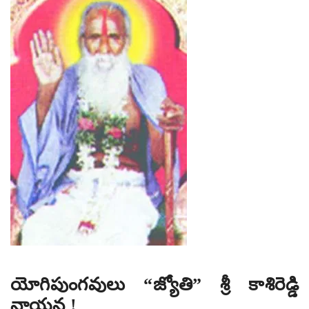
యోగిపుంగవులు “జ్యోతి” శ్రీ కాశిరెడ్డి
నాయన !