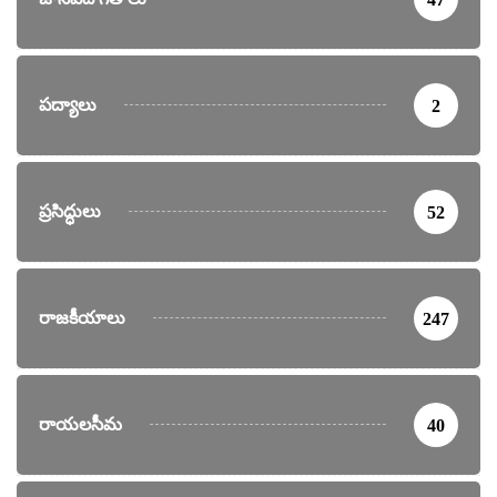
పద్యాలు
2
ప్రసిద్ధులు
52
రాజకీయాలు
247
రాయలసీమ
40