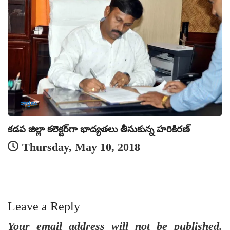
వార్తలు
కడప జిల్లా కలెక్టర్‌గా భాద్యతలు తీసుకున్న హరికిరణ్
క
Thursday, May 10, 2018
న
Leave a Reply
Your email address will not be published.