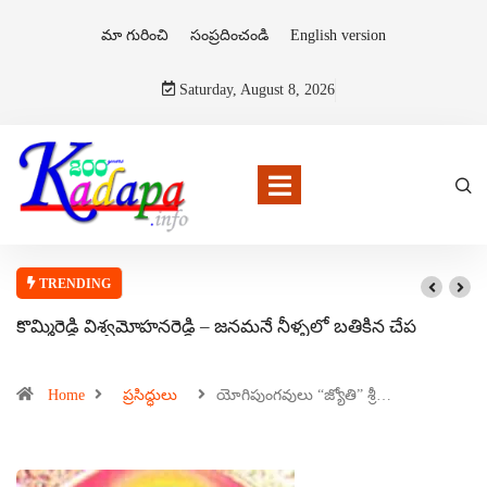
మా గురించి
సంప్రదించండి
English version
Saturday, August 8, 2026
TRENDING
కొమ్మిరెడ్డి విశ్వమోహనరెడ్డి – జనమనే నీళ్ళలో బతికిన చేప
Home
ప్రసిద్ధులు
యోగిపుంగవులు “జ్యోతి” శ్రీ…