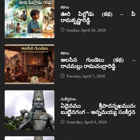
కథలు
ఊరి పిల్లోడు (కథ) – పి
రామకృష్ణారెడ్డి
Sunday, April 26, 2026
కథలు
అలసిన గుండెలు (కథ) –
రాచమల్లు రామచంద్రారెడ్డి
Tuesday, April 7, 2026
సంకీర్తనలు
ఏదైవము శ్రీపాదన్నఖమునఁ
బుట్టినగంగ – అన్నమయ్య సంకీర్తన
Saturday, April 4, 2026