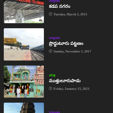
పర్యాటకం
కడప నగరం
Tuesday, March 3, 2015
పర్యాటకం
ప్రొద్దుటూరు పట్టణం
Sunday, November 5, 2017
చరిత్ర
ముత్తులూరుపాడు
Friday, January 15, 2021
పర్యాటకం