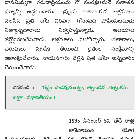
దానమివ్వగా గరుడాద్రియందు గో సంరక్షణమనే సనాతన
ధర్మాన్ని ఉద్ధరించారు. ఇప్పుడు కాశినాయన ఆశ్రమాలు
వెలసిన ప్రతి చోట విరివిగా గోసంపద పోషింపబడుతు
నిత్యాన్నదానాలు నిర్వహిస్తున్నారు. ఆలయాల
జీర్ణోద్ధరణచేసేవారు. ఆశ్రమాలు నెలకొల్పారు. తటాకాలు,
చెరువులు పూడిక తీయించి రైతుల సంక్షేమాన్ని
ఆకాంక్షించేవారు. నాయనగారు వెళ్లిన ప్రతి చోటా అన్నదానం
చేయించేవారు.
చదవండి :
'గడ్డం పొడవునుబట్టా, తెల్లబడిన వెంట్రుకను
బట్టా' - సభాపతీయం 1
1995 డిసెంబర్ 5వ తేదీ రాత్రి
కాశినాయన యోగ