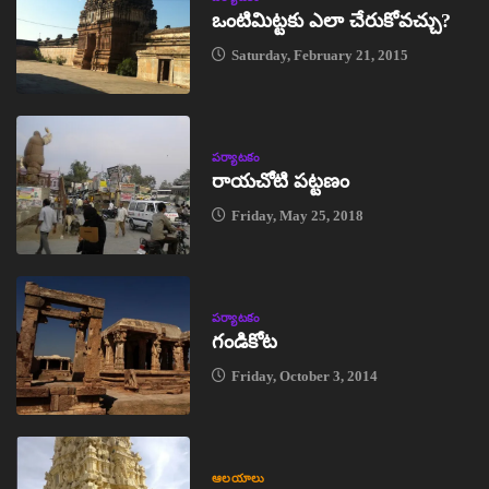
ఒంటిమిట్టకు ఎలా చేరుకోవచ్చు?
Saturday, February 21, 2015
పర్యాటకం
రాయచోటి పట్టణం
Friday, May 25, 2018
పర్యాటకం
గండికోట
Friday, October 3, 2014
ఆలయాలు