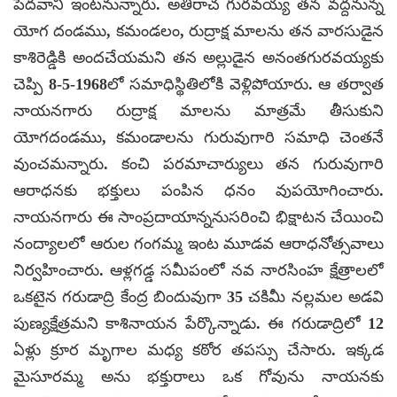
పేదవాని ఇంటనున్నారు. అతిరాచ గురవయ్య తన వద్దనున్న
యోగ దండము, కమండలం, రుద్రాక్ష మాలను తన వారసుడైన
కాశిరెడ్డికి అందచేయమని తన అల్లుడైన అనంతగురవయ్యకు
చెప్పి 8-5-1968లో సమాధిస్థితిలోకి వెళ్లిపోయారు. ఆ తర్వాత
నాయనగారు రుద్రాక్ష మాలను మాత్రమే తీసుకుని
యోగదండము, కమండాలను గురువుగారి సమాధి చెంతనే
వుంచమన్నారు. కంచి పరమాచార్యులు తన గురువుగారి
ఆరాధనకు భక్తులు పంపిన ధనం వుపయోగించారు.
నాయనగారు ఈ సాంప్రదాయాన్ననుసరించి భిక్షాటన చేయించి
నంద్యాలలో ఆరుల గంగమ్మ ఇంట మూడవ ఆరాధనోత్సవాలు
నిర్వహించారు. ఆళ్లగడ్డ సమీపంలో నవ నారసింహ క్షేత్రాలలో
ఒకటైన గరుడాద్రి కేంద్ర బిందువుగా 35 చకిమీ నల్లమల అడవి
పుణ్యక్షేత్రమని కాశినాయన పేర్కొన్నాడు. ఈ గరుడాద్రిలో 12
ఏళ్లు క్రూర మృగాల మధ్య కఠోర తపస్సు చేసారు. ఇక్కడ
మైసూరమ్మ అను భక్తురాలు ఒక గోవును నాయనకు