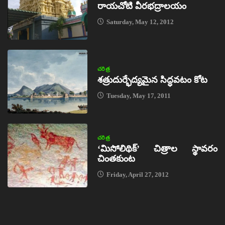
రాయచోటి వీరభద్రాలయం
Saturday, May 12, 2012
చరిత్ర
శత్రుదుర్భేద్యమైన సిద్ధవటం కోట
Tuesday, May 17, 2011
చరిత్ర
‘మిసోలిథిక్‌’ చిత్రాల స్థావరం
చింతకుంట
Friday, April 27, 2012