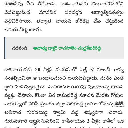
కొంతసేపు సేద తీరేవాడు. కాశినాయనకు లింగాలదొనలోని
వేపచెట్టుకింద మానసిక పరివర్తన ఆధ్యాత్మికతత్వం
వెల్లివిరిసాయి. తర్వాత నాయన కోరికపై వేప చెట్టుకింద
అరుగు నిర్మించారు.
చదవండి :
ఆచార్య డాక్టర్ రాచపాలెం చంద్రశేఖర్‌రెడ్డి
కాశినాయనకు 20 ఏళ్లు వయసులో పెళ్లి చేయాలని అవ్వ
సంకల్పించినా ఆ బంధాలనుంచి బయటపడ్డాడు. మనం ఎంత
జ్ఞాన సంపన్నులమైనా మనకంటూ గురువు వుండాలన్న భావన
వ్యక్తం చేసారు. కొంతా వీర రాఘవరెడ్డి సూచన మేరకు గోవుల
నాగయ్యతో కలిసి ప్రకాశం జిల్లా వెలిగండ్ల గ్రామంలోనున్న శ్రీశ్రీశ్రీ
అతిరాచ గురవయ్య స్వామి వద్ద శిష్యుడిగా చేరారు.
గురువుగారి ఆజ్ఞననుసరించి కాశీనాయన 3 ఏళ్లు కాశీలో ఒక