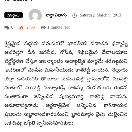
వార్తా విభాగం
Saturday, March 9, 2013
ప్రసిద్ధులు
0
2433
1 minute read
శ్రేష్టమైన సద్గురు పరంపరలో భారతీయ సనాతన ధర్మాన్ని
ఆచరిస్తూ దీన జనసేవ, గోసేవ, శిథిలమైన దేవాలయాల
జీర్ణోద్ధరణ చేస్తూ ఆజన్మాంతం ఆధ్యాత్మిక మార్గమే శరణ్యమని
ఆచరణలో చూపిన మహనీయుడు కాశిరెడ్డి నాయన. నెల్లూరు
జిల్లా ఉదయగిరి తాలూకా బెడుసుపల్లి గ్రామంలోని మునెల్లి
వంశంలో మునెల్లి సుబ్బారెడ్డి, కాశమ్మ దంపతులకు రెండవ
సంతానంగా జన్మించిన పుణ్యమూర్తి కాశరెడ్డి నాయన.
అమావాస్యనాడు అర్ధరాత్రివేళ జన్మించిన కాశినాయన
ప్రజలను అజ్ఞానాంధకారంనుంచి జ్ఞానమార్గం వైపు మళ్లించిన
ఒక దివ్య జ్యోతి నృసింహాపాసకులు.