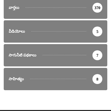
వార్తలు
370
వీడియోలు
5
సాగునీటి పథకాలు
7
సాహిత్యం
8