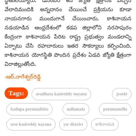
స్థితులయ్యారు. డిసెంబర్ 6న జ్యోతి క్షేత్రానికి వచ్చిన
వేలాదిమందికి అన్నదానం చేయించే ప్రక్రియను కూడా
నాయనగారు ముందుగానే చేయించారు. కాశినాయన
నడయాడిన ఆంధ్రదేశంలో కడప జిల్లాలోని నరసాపురం
కేంద్రంగా కాశినాయన పేరిట రాష్ట్ర ప్రభుత్వం మండలాన్ని
ఏర్పాటు చేసి రహదారులు ఇతర సౌకర్యాలు కల్పించింది.
కాశినాయన యోగస్థితి పొందిన ప్రదేశం ఏడవ జ్యోతి క్షేత్రంగా
విరాజిల్లుతోంది.
-ఆర్.నాగేశ్వర్‌రెడ్డి
Tags:
avadhuta kasireddy nayana
jyothi
kadapa personalities
nallamala
porumamilla
sree kasireddy nayana
ysr district
కాశినాయన