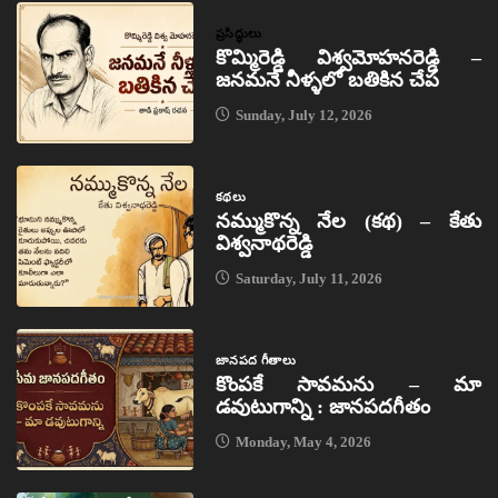
ప్రసిద్ధులు
కొమ్మిరెడ్డి విశ్వమోహనరెడ్డి –
జనమనే నీళ్ళలో బతికిన చేప
Sunday, July 12, 2026
కథలు
నమ్ముకొన్న నేల (కథ) – కేతు
విశ్వనాథరెడ్డి
Saturday, July 11, 2026
జానపద గీతాలు
కొంపకే సావమను – మా
డవుటుగాన్ని : జానపదగీతం
Monday, May 4, 2026