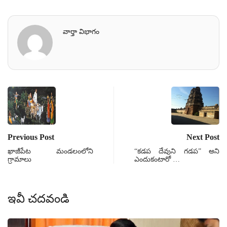
వార్తా విభాగం
Previous Post
Next Post
ఖాజీపేట మండలంలోని
“కడప దేవుని గడప” అని
గ్రామాలు
ఎందుకంటారో …
ఇవీ చదవండి