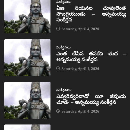
సంకీర్తనలు
ఏణ నయనల చూపులెంత
సొబగైయుండు – అన్నమయ్య
సంకీర్తన
Saturday, April 4, 2026
సంకీర్తనలు
ఎంత చేసిన తనకేది తుద –
అన్నమయ్య సంకీర్తన
Saturday, April 4, 2026
సంకీర్తనలు
ఎవ్వరెవ్వరివాడో యీ జీవుఁడు
చూడ- – అన్నమయ్య సంకీర్తన
Saturday, April 4, 2026