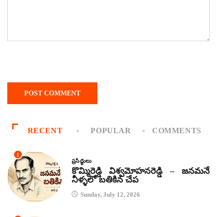
RECENT
POPULAR
COMMENTS
1
ప్రసిద్ధులు
కొమ్మిరెడ్డి విశ్వమోహనరెడ్డి – జనమనే
నీళ్ళలో బతికిన చేప
Sunday, July 12, 2026