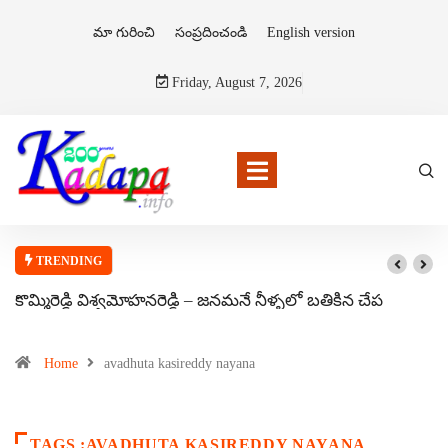
మా గురించి
సంప్రదించండి
English version
Friday, August 7, 2026
TRENDING
కొమ్మిరెడ్డి విశ్వమోహనరెడ్డి – జనమనే నీళ్ళలో బతికిన చేప
Home
avadhuta kasireddy nayana
TAGS :AVADHUTA KASIREDDY NAYANA