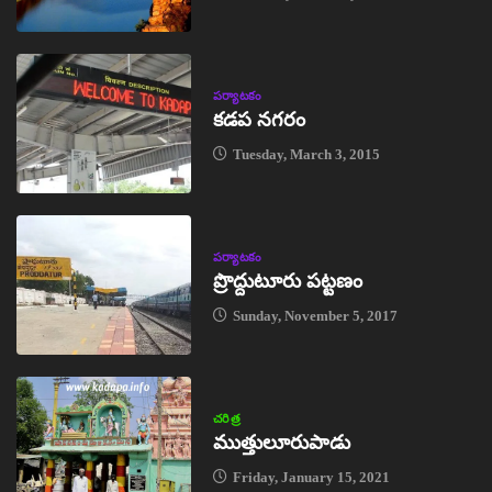
పర్యాటకం
కడప నగరం
Tuesday, March 3, 2015
పర్యాటకం
ప్రొద్దుటూరు పట్టణం
Sunday, November 5, 2017
చరిత్ర
ముత్తులూరుపాడు
Friday, January 15, 2021