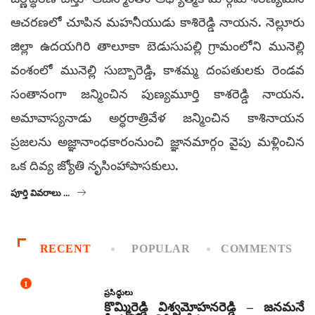
ఆచరణలో చూపిన మహనీయుడు కాశిరెడ్డి నాయన. నెల్లూరు
జిల్లా ఉదయగిరి తాలూకా బెడుసుపల్లి గ్రామంలోని మునెల్లి
వంశంలో మునెల్లి సుబ్బారెడ్డి, కాశమ్మ దంపతులకు రెండవ
సంతానంగా జన్మించిన పుణ్యమూర్తి కాశరెడ్డి నాయన.
అమావాస్యనాడు అర్ధరాత్రివేళ జన్మించిన కాశినాయన
ప్రజలను అజ్ఞానాంధకారంనుంచి జ్ఞానమార్గం వైపు మళ్లించిన
ఒక దివ్య జ్యోతి నృసింహాపాసకులు.
పూర్తి వివరాలు ...
RECENT
POPULAR
COMMENTS
1
ప్రసిద్ధులు
కొమ్మిరెడ్డి విశ్వమోహనరెడ్డి – జనమనే