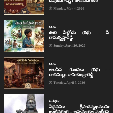
డవుటుగాన్ని : జానపదగీతం
Monday, May 4, 2026
కథలు
ఊరి పిల్లోడు (కథ) – పి
రామకృష్ణారెడ్డి
Sunday, April 26, 2026
కథలు
అలసిన గుండెలు (కథ) –
రాచమల్లు రామచంద్రారెడ్డి
Tuesday, April 7, 2026
సంకీర్తనలు
ఏదైవము శ్రీపాదన్నఖమునఁ
బుట్టినగంగ – అన్నమయ్య సంకీర్తన