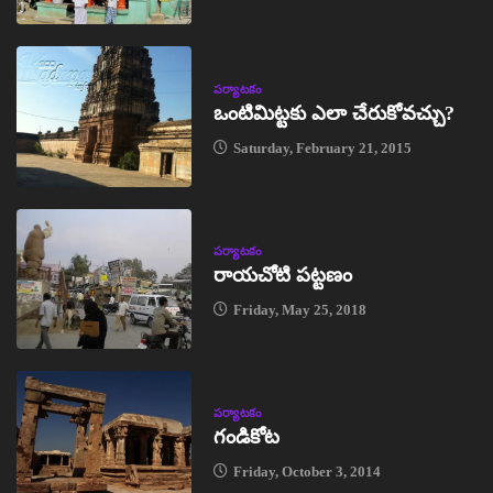
పర్యాటకం
ఒంటిమిట్టకు ఎలా చేరుకోవచ్చు?
Saturday, February 21, 2015
పర్యాటకం
రాయచోటి పట్టణం
Friday, May 25, 2018
పర్యాటకం
గండికోట
Friday, October 3, 2014