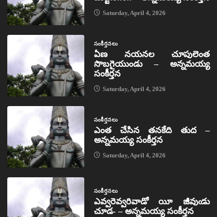
Saturday, April 4, 2026
సంకీర్తనలు
ఏణ నయనల చూపులెంత
సొబగైయుండు – అన్నమయ్య
సంకీర్తన
Saturday, April 4, 2026
సంకీర్తనలు
ఎంత చేసిన తనకేది తుద –
అన్నమయ్య సంకీర్తన
Saturday, April 4, 2026
సంకీర్తనలు
ఎవ్వరెవ్వరివాడో యీ జీవుఁడు
చూడ- – అన్నమయ్య సంకీర్తన