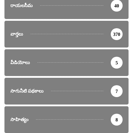
రాయలసీమ
40
వార్తలు
370
వీడియోలు
5
సాగునీటి పథకాలు
7
సాహిత్యం
8