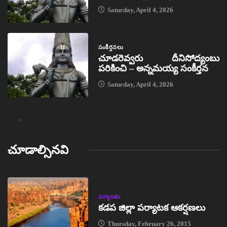
Saturday, April 4, 2026
సంకీర్తనలు
చూడరెవ్వరు దీనిసోద్యంబు
పరికించి – అన్నమయ్య సంకీర్తన
Saturday, April 4, 2026
చూడాల్సినవి
పర్యాటకం
కడప జిల్లా పర్యాటక ఆకర్షణలు
Thursday, February 26, 2015