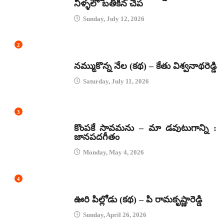
నీళ్ళలో బతికిన చేప
Sunday, July 12, 2026
2
కథలు
నమ్ముకొన్న నేల (కథ) – కేతు విశ్వనాథరెడ్డి
Saturday, July 11, 2026
3
జానపద గీతాలు
కొంపకే సావమను – మా డవుటుగాన్ని :
జానపదగీతం
Monday, May 4, 2026
4
కథలు
ఊరి పిల్లోడు (కథ) – పి రామకృష్ణారెడ్డి
Sunday, April 26, 2026