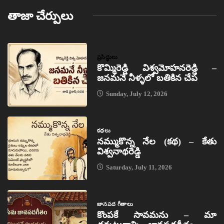
తాజా చేర్పులు
ప్రసిద్ధులు
కొమ్మిరెడ్డి విశ్వమోహనరెడ్డి –
జనమనే నీళ్ళలో బతికిన చేప
Sunday, July 12, 2026
కథలు
నమ్ముకొన్న నేల (కథ) – కేతు
విశ్వనాథరెడ్డి
Saturday, July 11, 2026
జానపద గీతాలు
కొంపకే సావమను – మా