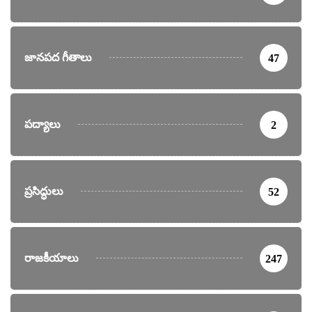
జానపద గీతాలు
47
పద్యాలు
2
ప్రసిద్ధులు
52
రాజకీయాలు
247