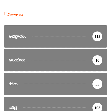
విభాగాలు
అభిప్రాయం
112
ఆలయాలు
10
కథలు
55
చరిత్ర
103