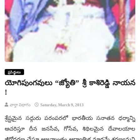
ప్రసిద్ధులు
యోగిపుంగవులు “జ్యోతి” శ్రీ కాశిరెడ్డి నాయన
!
వార్తా విభాగం
Saturday, March 9, 2013
శ్రేష్టమైన సద్గురు పరంపరలో భారతీయ సనాతన ధర్మాన్ని
ఆచరిస్తూ దీన జనసేవ, గోసేవ, శిథిలమైన దేవాలయాల
జీర్ణోద్ధరణ చేస్తూ ఆజన్మాంతం ఆధ్యాత్మిక మార్గమే శరణ్యమని