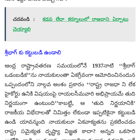
చదవండి :
కడప లేదా కర్నూలులో రాజధాని ఏర్పాటు
చెయ్యాలి
శ్రీభాగ్ కు కట్టుబడి ఉండాలి
ఆంధ్ర రాష్ట్రావతరణ సమయంలోనే 1937నాటి ‘‘శ్రీబాగ్
ఒడంబడిక’’ను నాయకులంతా ఏకగ్రీవంగా ఆమోదించినందున
ఒప్పందంలోని నాల్గవ అంశం ప్రకారం ‘‘రాష్ట్ర రాజధా ని లేక
హైకోర్టు ఉనికి విషయంపై రాయలసీమవారి అభిప్రాయమే తుది
నిర్ణయంగా ఉంటుంది’’కాబట్టి, ఆ ‘తుది నిర్ణయానికి’
రాజకీయ విభేదాలతో నిమిత్తం లేకుండా ఇప్పటికైనా కట్టుబడి
ఉండి యావన్మంది నాయకులూ ఏకవాక్యతను ప్రకటించడం
రాష్ట్ర సమైక్యత దృష్ట్యా విజ్ఞత కాదా? అన్నది ఒకసారి