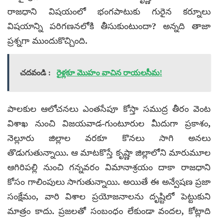
రాజధాని విషయంలో భంగపాటుకు గురైన కర్నూలు
విషయాన్ని పరిగణనలోకి తీసుకుంటుందా? అన్నది తాజా
ప్రశ్నగా ముందుకొచ్చింది.
చదవండి :
రైళ్లకూ మొహం వాచిన రాయలసీమ!
పాలకుల ఆలోచనలు ఎంతసేపూ కోస్తా సముద్ర తీరం వెంట
విశాఖ నుంచి విజయవాడ-గుంటూరుల మీదుగా ప్రకాశం,
నెల్లూరు జిల్లాల వరకూ కొనలు సాగి అనలు
తొడుగుతున్నాయి. ఆ మాటకొస్తే కృష్ణా జిల్లాలోని మారుమూల
ఆగిరిపల్లి నుంచి గన్నవరం విమానాశ్రయం దాకా రాజధాని
కోసం గాలింపులు సాగుతున్నాయి. అయితే ఈ అన్వేషణ ప్రజా
సంక్షేమం, వారి విశాల ప్రయోజనాలను దృష్టిలో పెట్టుకుని
మాత్రం కాదు. ప్రజలతో సంబంధం లేకుండా వందల, కోట్లాది