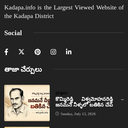
Kadapa.info is the Largest Viewed Website of
the Kadapa District
Social
తాజా చేర్పులు
ప్రసిద్ధులు
కొమ్మిరెడ్డి విశ్వమోహనరెడ్డి –
జనమనే నీళ్ళలో బతికిన చేప
Sunday, July 12, 2026