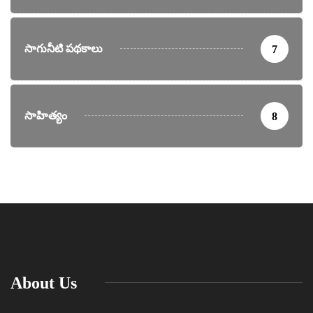
సాగునీటి పథకాలు
7
సాహిత్యం
8
About Us