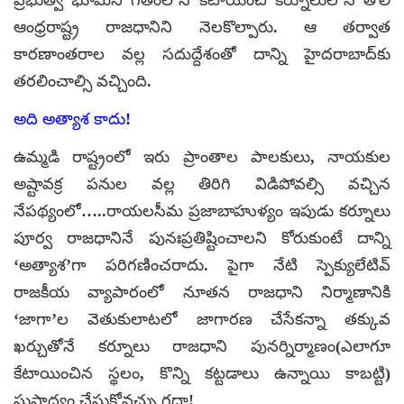
ఆంధ్రరాష్ట్ర రాజధానిని నెలకొల్పారు. ఆ తర్వాత
కారణాంతరాల వల్ల సదుద్దేశంతో దాన్ని హైదరాబాద్‌కు
తరలించాల్సి వచ్చింది.
అది అత్యాశ కాదు!
ఉమ్మడి రాష్ట్రంలో ఇరు ప్రాంతాల పాలకులు, నాయకుల
అష్టావక్ర పనుల వల్ల తిరిగి విడిపోవల్సి వచ్చిన
నేపథ్యంలో…..రాయలసీమ ప్రజాబాహుళ్యం ఇపుడు కర్నూలు
పూర్వ రాజధానినే పునఃప్రతిష్టించాలని కోరుకుంటే దాన్ని
‘అత్యాశ’గా పరిగణించరాదు. పైగా నేటి స్పెక్యులేటివ్
రాజకీయ వ్యాపారంలో నూతన రాజధాని నిర్మాణానికి
‘జాగా’ల వెతుకులాటలో జాగారణ చేసేకన్నా తక్కువ
ఖర్చుతోనే కర్నూలు రాజధాని పునర్నిర్మాణం(ఎలాగూ
కేటాయించిన స్థలం, కొన్ని కట్టడాలు ఉన్నాయి కాబట్టి)
సుసాధ్యం చేసుకోవచ్చు గదా!