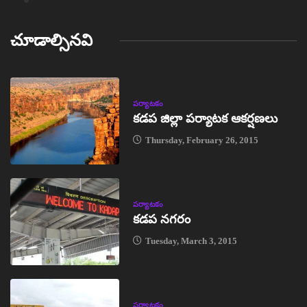
చూడాల్సినవి
పర్యాటకం
కడప జిల్లా పర్యాటక ఆకర్షణలు
Thursday, February 26, 2015
పర్యాటకం
కడప నగరం
Tuesday, March 3, 2015
పర్యాటకం