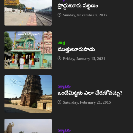
ప్రొద్దుటూరు పట్టణం
Sunday, November 5, 2017
చరిత్ర
ముత్తులూరుపాడు
Friday, January 15, 2021
పర్యాటకం
ఒంటిమిట్టకు ఎలా చేరుకోవచ్చు?
Saturday, February 21, 2015
పర్యాటకం