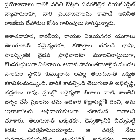
ప్రయోజనాలు గాలికి వదిలి కోట్లకు పడగలెత్తిన రియల్‌ఎస్టేట్
వ్యాపారులకూ, వారి ప్రయోజనాలను కాపాడే అవినీతి
రాజకీయ బేహారుల కోసం గాలింపులు సాగిస్తున్నారు.
అశాతవాహన, కాకతీయ, రాయల విజయనగర యుగాలు
తెలుగుజాతి సమైక్యతకూ, శతాబ్దాల తరబడి భాషా,
సాంస్కృతిక వైభవ ప్రాభవాలకూ మూలవిరాట్టులుగా,
కొండగుర్తులుగా నిలిచాయి. ఆనాటి సామంతరాజులైన మండల
పాలకుల స్థానిక కుమ్ములాట లవల్ల తెలుగుజాతి ఐక్యత
కకావికలమయ్యింది. వారికి కావల్సింది తెలుగుజాతి అభివృద్ధి,
భద్రతలు కావు. ప్రజల్లో అనైక్యతా బీజాలు నాటి, శాంతిని
భగ్నం చేసి ప్రజలను తమ అధికార కొట్లాటల్లోకి దించి, తమ
‘ఇలాఖా’లకు అధినాయకులుగా చలామణి కావాలని
చూశారు. తెలుగుజాతి ఐక్యతకూ, ఔన్నత్యానికీ చిచ్చుపెట్టి
కడకు చరిత్రహీనులయ్యారు. ఆ చరిత్రే నేడు
పునరావృతమవుతోంది. ఆంధ్రప్రదేశ్ అవతరణ ద్వారా