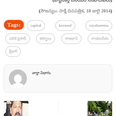
(
సౌజన్యం: సాక్షి దినపత్రిక, 10 జులై 2014
)
Tags:
capital
kurnool
rayalaseema
ఎబికె ప్రసాద్
కర్నూలు
రాజధాని
రాయలసీమ
శ్రీభాగ్
వార్తా విభాగం