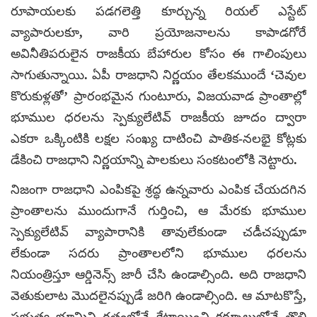
రూపాయలకు పడగలెత్తి కూర్చున్న రియల్ ఎస్టేట్
వ్యాపారులకూ, వారి ప్రయోజనాలను కాపాడగోరే
అవినీతిపరులైన రాజకీయ బేహారుల కోసం ఈ గాలింపులు
సాగుతున్నాయి. ఏపీ రాజధాని నిర్ణయం తేలకముందే ‘చెవుల
కొరుకుళ్లతో’ ప్రారంభమైన గుంటూరు, విజయవాడ ప్రాంతాల్లో
భూముల ధరలను స్పెక్యులేటివ్ రాజకీయ జూదం ద్వారా
ఎకరా ఒక్కింటికి లక్షల సంఖ్య దాటించి పాతిక-నలభై కోట్లకు
డేకించి రాజధాని నిర్ణయాన్ని పాలకులు సంకటంలోకి నెట్టారు.
నిజంగా రాజధాని ఎంపికపై శ్రద్ధ ఉన్నవారు ఎంపిక చేయదగిన
ప్రాంతాలను ముందుగానే గుర్తించి, ఆ మేరకు భూముల
స్పెక్యులేటివ్ వ్యాపారానికి తావులేకుండా చడీచప్పుడూ
లేకుండా సదరు ప్రాంతాలలోని భూముల ధరలను
నియంత్రిస్తూ ఆర్డినెన్స్ జారీ చేసి ఉండాల్సింది. అది రాజధాని
వెతుకులాట మొదలైనప్పుడే జరిగి ఉండాల్సింది. ఆ మాటకొస్తే,
ప్రభుత్వ భూమిని గతంలోనే కేటాయించి కర్నూలులోనే తొలి