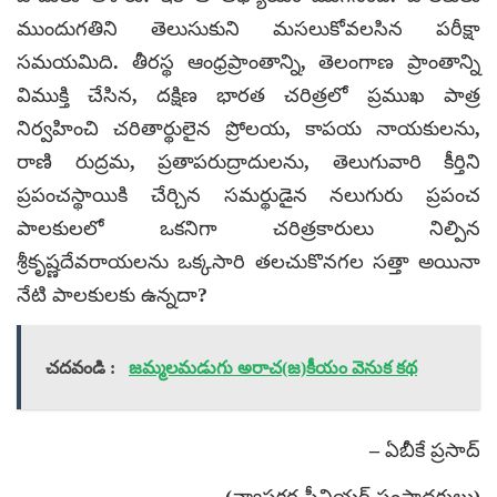
ముందుగతిని తెలుసుకుని మసలుకోవలసిన పరీక్షా
సమయమిది. తీరస్థ ఆంధ్రప్రాంతాన్ని, తెలంగాణ ప్రాంతాన్ని
విముక్తి చేసిన, దక్షిణ భారత చరిత్రలో ప్రముఖ పాత్ర
నిర్వహించి చరితార్థులైన ప్రోలయ, కాపయ నాయకులను,
రాణి రుద్రమ, ప్రతాపరుద్రాదులను, తెలుగువారి కీర్తిని
ప్రపంచస్థాయికి చేర్చిన సమర్థుడైన నలుగురు ప్రపంచ
పాలకులలో ఒకనిగా చరిత్రకారులు నిల్పిన
శ్రీకృష్ణదేవరాయలను ఒక్కసారి తలచుకొనగల సత్తా అయినా
నేటి పాలకులకు ఉన్నదా?
చదవండి :
జమ్మలమడుగు అరాచ(జ)కీయం వెనుక కథ
– ఏబీకే ప్రసాద్
(వ్యాసకర్త సీనియర్ సంపాదకులు)