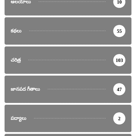
ఆలయాలు
10
కథలు
55
చరిత్ర
103
జానపద గీతాలు
47
పద్యాలు
2