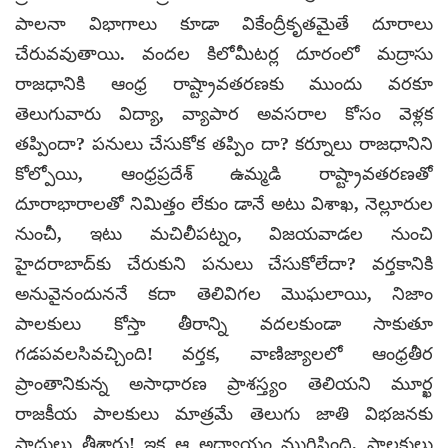
పాలనా విభాగాలు కూడా వికేంద్రీకృతమైతే దూరాలు
చేరువవుతాయి. వందల కిలోమీటర్ల దూరంలో మద్రాసు
రాజధానికి ఆంధ్ర రాష్ట్రావతరణకు ముందు వరకూ
తెలుగువారు విద్యా, వ్యాపార అవసరాల కోసం వెళ్లక
తప్పిందా? పనులు చేసుకోక తప్పిం దా? కర్నూలు రాజధానిని
కోల్పోయి, ఆంధ్రప్రదేశ్ ఉమ్మడి రాష్ట్రావతరణతో
దూరాభారాలతో నిమిత్తం లేకుం డానే అటు విశాఖ, నెల్లూరుల
నుంచీ, ఇటు మచిలీపట్నం, విజయవాడల నుంచి
హైదరాబాద్‌కు చేరుకుని పనులు చేసుకోలేదా? వర్తకానికి
అనువైనందుననే కదా తెలివిగల మొఘలాయి, నిజాం
పాలకులు కోస్తా తీరాన్ని వదలకుండా సాకుతూ
గడపవలసివచ్చింది! వర్తక, వాణిజ్యాలలో ఆంధ్రతీర
ప్రాంతానికున్న అసాధారణ ప్రాశస్త్యం తెలియని మూర్ఖ
రాజకీయ పాలకులు మాత్రమే తెలుగు జాతి విభజనకు
పాదులు తీశారు! ఇక ఆ అధ్యాయం ముగిసింది. పాలకులు