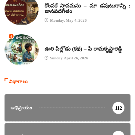
కొంపకే సావమను – మా డవుటుగాన్ని :
జానపదగీతం
Monday, May 4, 2026
4
కథలు
ఊరి పిల్లోడు (కథ) – పి రామకృష్ణారెడ్డి
Sunday, April 26, 2026
విభాగాలు
అభిప్రాయం
112