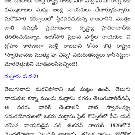
ఆలోచించాలి. ఆంధ్ర రాష్ట్ర రాజధానిగా మద్రాసు నగరాన్ని ఇదే
కుమ్ములాటల మధ్య ఆంధ్ర నాయకులు చేజార్చుకున్నారు.
మరొకసారి కర్నూలులో స్థిరపరచుకున్న రాజధానిని మొత్తం
జాతి ఉమ్మడి ప్రయోజనాల దృష్ట్యా హైదరాబాద్‌కు
తరలించుకున్నాం. ఇంకోసారి ప్రధాన పార్టీల నాయకుల వి
ద్రోహం కారణంగా మళ్లీ రాజధాని కోసం కొత్త రాష్ట్రం
‘స్వాతివానకు ముత్య పు చిప్ప’ ఎదురుతెన్నులు కాసినట్టుగా
మోరలెత్తుకుని చూడవలసివచ్చింది!
మద్రాసు మనదే!
తెలుగువారు మరచిపోరాని ఒక ఘట్టం ఉంది. తెలుగు
నాయకుల కన్నా ముందు మద్రాసు నగరం తెలుగువారిదేననీ,
ఆ నగరం వారికే చెందాలనీ నాటి స్వాతంత్య్ర
సమరయోధులలో ఒకరు మద్రాసు స్టేట్ కౌన్సిల్‌లో సీని యర్
తమిళ నాయకుడైన సర్ శంకరన్ నాయర్ 1926లోనే
మొదటిసారిగా ఎలుగెత్తి చాటాడు. తమిళ రాష్ట్రం భౌగోళిక