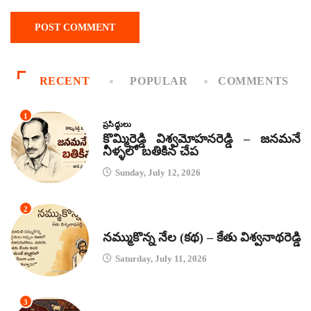
RECENT
POPULAR
COMMENTS
1
ప్రసిద్ధులు
కొమ్మిరెడ్డి విశ్వమోహనరెడ్డి – జనమనే
నీళ్ళలో బతికిన చేప
Sunday, July 12, 2026
2
కథలు
నమ్ముకొన్న నేల (కథ) – కేతు విశ్వనాథరెడ్డి
Saturday, July 11, 2026
3
జానపద గీతాలు