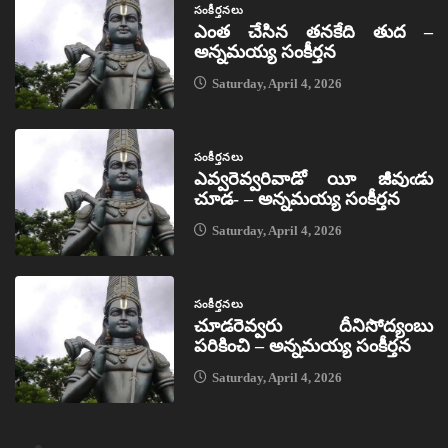
సంకీర్తనలు
ఎంత చేసిన తనకేది తుద –
అన్నమయ్య సంకీర్తన
Saturday, April 4, 2026
సంకీర్తనలు
ఎవ్వరెవ్వరివాడో యీ జీవుఁడు
చూడ- – అన్నమయ్య సంకీర్తన
Saturday, April 4, 2026
సంకీర్తనలు
చూడరెవ్వరు దీనిసోద్యంబు
పరికించి – అన్నమయ్య సంకీర్తన
Saturday, April 4, 2026