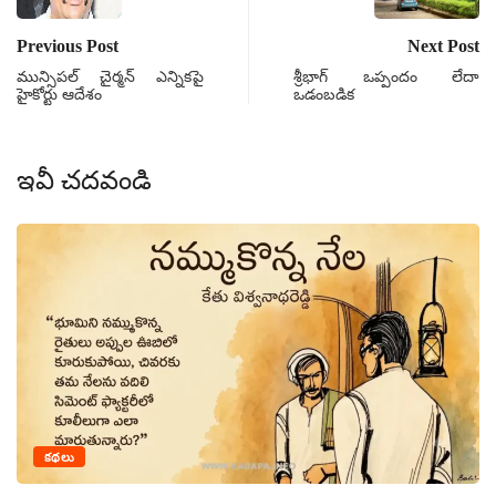
Previous Post
Next Post
మున్సిపల్ చైర్మన్ ఎన్నికపై
శ్రీభాగ్ ఒప్పందం లేదా
హైకోర్టు ఆదేశం
ఒడంబడిక
ఇవీ చదవండి
క
కథలు