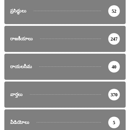
ప్రసిద్ధులు
52
రాజకీయాలు
247
రాయలసీమ
40
వార్తలు
370
వీడియోలు
5