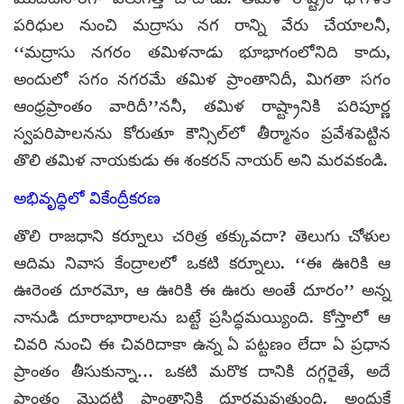
పరిధుల నుంచి మద్రాసు నగ రాన్ని వేరు చేయాలనీ,
‘‘మద్రాసు నగరం తమిళనాడు భూభాగంలోనిది కాదు,
అందులో సగం నగరమే తమిళ ప్రాంతానిదీ, మిగతా సగం
ఆంధ్రప్రాంతం వారిదీ’’ననీ, తమిళ రాష్ట్రానికి పరిపూర్ణ
స్వపరిపాలనను కోరుతూ కౌన్సిల్‌లో తీర్మానం ప్రవేశపెట్టిన
తొలి తమిళ నాయకుడు ఈ శంకరన్ నాయర్ అని మరవకండి.
అభివృద్ధిలో వికేంద్రీకరణ
తొలి రాజధాని కర్నూలు చరిత్ర తక్కువదా? తెలుగు చోళుల
ఆదిమ నివాస కేంద్రాలలో ఒకటి కర్నూలు. ‘‘ఈ ఊరికి ఆ
ఊరెంత దూరమో, ఆ ఊరికి ఈ ఊరు అంతే దూరం’’ అన్న
నానుడి దూరాభారాలను బట్టే ప్రసిద్ధమయ్యింది. కోస్తాలో ఆ
చివరి నుంచి ఈ చివరిదాకా ఉన్న ఏ పట్టణం లేదా ఏ ప్రధాన
ప్రాంతం తీసుకున్నా… ఒకటి మరొక దానికి దగ్గరైతే, అదే
ప్రాంతం మొదటి ప్రాంతానికి దూరమవుతుంది. అందుకే