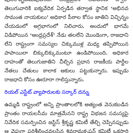
తెలుగువారికి ఐక్యవేదిక ఏర్పడిన తర్వాత స్థానిక ‘అభినవ
సామంత నాయకులు’ అధికార పీఠాల కోసం జాతిని విచ్ఛిన్నం
చేయడంలో అగ్రభాగంలో నిలిచారు. అందులో భాగమే
విడిపోయిన ‘ఆంధ్రప్రదేశ్’ నేడు తలలేని మొండెంగా, రాజధాని
లేని రాష్ట్రంగా సమస్యల చిక్కుముళ్ల మధ్య తప్పిపోయిన
పాపాయిలా బిక్కుబిక్కుమంటూ ఉండిపోయింది. అధికార
దాహంతో తెలుగుజాతిని చీల్చిన ప్రధాన రాజకీయ పార్టీల
నేతలు చేతులు కాలాక ఆకులు పట్టుకున్నారు. ఇప్పుడు
రాజధాని కోసం ఊరూరా గాలిస్తున్నారు.
రియల్ ఎస్టేట్ వ్యాపారులకు సర్కార్ దన్ను
ఉమ్మడి రాష్ట్రంలో అన్ని ప్రాంతాలలోకి అత్యంత వెనుకబడిన
ప్రాంతం రాయలసీమ మాత్రమేనని రాష్ట్ర విభజన సమస్యపై
నివేదిక సమర్పించిన జస్టిస్ శ్రీకృష్ణ కమిటీ తేల్చి చెప్పినప్పుడు
ఆ వైపుగా పరిశీలించవలసిన శివరామకృష్ణన్ కమిటీ ఒకసారి