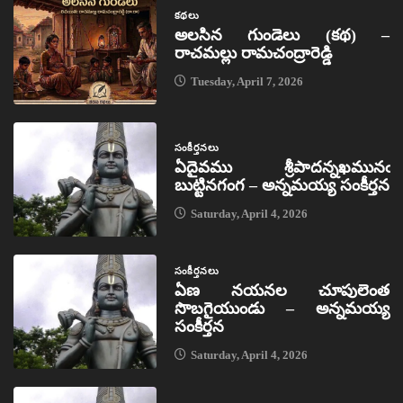
కథలు
అలసిన గుండెలు (కథ) –
రాచమల్లు రామచంద్రారెడ్డి
Tuesday, April 7, 2026
సంకీర్తనలు
ఏదైవము శ్రీపాదన్నఖమునఁ
బుట్టినగంగ – అన్నమయ్య సంకీర్తన
Saturday, April 4, 2026
సంకీర్తనలు
ఏణ నయనల చూపులెంత
సొబగైయుండు – అన్నమయ్య
సంకీర్తన
Saturday, April 4, 2026