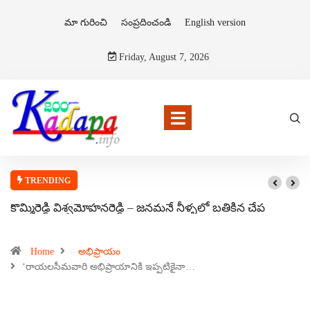
మా గురించి
సంప్రదించండి
English version
Friday, August 7, 2026
TRENDING
కొమ్మిరెడ్డి విశ్వమోహనరెడ్డి – జనమనే నీళ్ళలో బతికిన చేప
Home
అభిప్రాయం
‘రాయలసీమవారి అభిప్రాయానికి ఇప్పటికైనా…