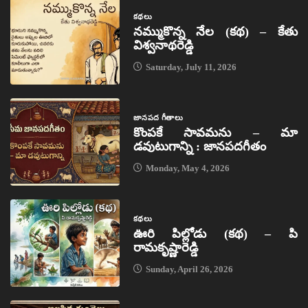
కథలు
నమ్ముకొన్న నేల (కథ) – కేతు
విశ్వనాథరెడ్డి
Saturday, July 11, 2026
జానపద గీతాలు
కొంపకే సావమను – మా
డవుటుగాన్ని : జానపదగీతం
Monday, May 4, 2026
కథలు
ఊరి పిల్లోడు (కథ) – పి
రామకృష్ణారెడ్డి
Sunday, April 26, 2026