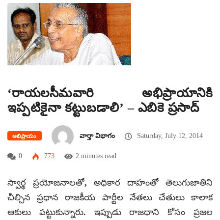
‘రాయలసీమవారి అభిప్రాయానికి
ఇప్పటికైనా కట్టుబడాలి’ – ఎబికె ప్రసాద్
వార్తా విభాగం
Saturday, July 12, 2014
అభిప్రాయం
0
773
2 minutes read
స్వార్థ ప్రయోజనాలతో, అధికార దాహంతో తెలుగుజాతిని
చీల్చిన ప్రధాన రాజకీయ పార్టీల నేతలు చేతులు కాలాక
ఆకులు పట్టుకున్నారు. ఇప్పుడు రాజధాని కోసం ప్రజల