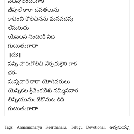
పదవులందిరిగాక
జీవులే కారా దేవతలును
కావించి కొలిచినను ఘనపదవు
లేమరుదు
యేవలన నిందిరికి నిది
గుఱుతుగాదా
॥చ3॥
పన్ని హరిఁగొలిచి నేర్పరులైరి గాక
ధర-
నున్నవారే కారా యోగివరులు
యెన్నికల శ్రీవేంకటేశు నమ్మినవార
లిన్నియునుఁ జేకొనుట కిది
గుఱుతుగాదా
Tags: Annamacharya Keerthanalu, Telugu Devotional, అన్నమయ్య