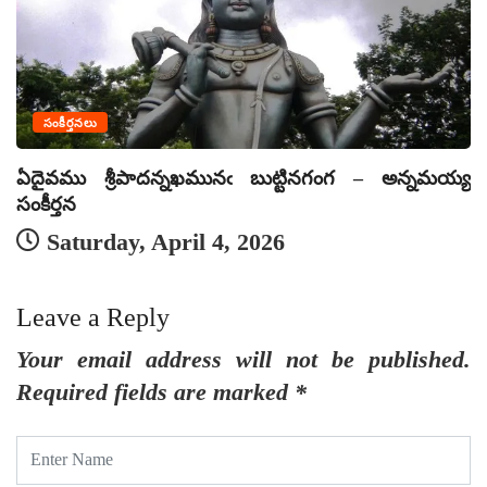
సంకీర్తనలు
ఏదైవము శ్రీపాదన్నఖమునఁ బుట్టినగంగ – అన్నమయ్య
ఏ
సంకీర్తన
సం
Saturday, April 4, 2026
Leave a Reply
Your email address will not be published.
Required fields are marked
*