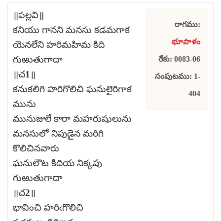
॥పల్లవి॥
రాగము:
కనియు గానని మనసు కడమగాక
భూపాళం
యెనలేని హరిమహిమ కిది
గుఱుతుగాదా
రేకు: 0083-06
॥చ1॥
సంపుటము: 1-
కనుకలిగి హరిగొలిచి ఘనులైరిగాక
404
మును
మునుజులే కారా మహరుషులును
మనసులో నిపుడైన మరిగి
కొలిచినవారు
ఘనులౌట కిదియ నిక్కపు
గుఱుతుగాదా
॥చ2॥
భావించి హరిఁగొలిచి