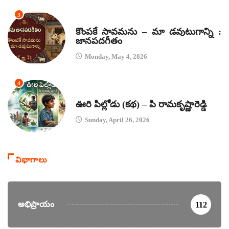
3
జానపద గీతాలు
కొంపకే సావమను – మా డవుటుగాన్ని :
జానపదగీతం
Monday, May 4, 2026
4
కథలు
ఊరి పిల్లోడు (కథ) – పి రామకృష్ణారెడ్డి
Sunday, April 26, 2026
విభాగాలు
అభిప్రాయం
112