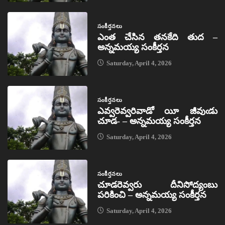
సంకీర్తనలు
ఎంత చేసిన తనకేది తుద –
అన్నమయ్య సంకీర్తన
Saturday, April 4, 2026
సంకీర్తనలు
ఎవ్వరెవ్వరివాడో యీ జీవుఁడు
చూడ- – అన్నమయ్య సంకీర్తన
Saturday, April 4, 2026
సంకీర్తనలు
చూడరెవ్వరు దీనిసోద్యంబు
పరికించి – అన్నమయ్య సంకీర్తన
Saturday, April 4, 2026