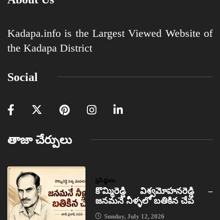
Kadapa.info is the Largest Viewed Website of
the Kadapa District
Social
తాజా చేర్పులు
ప్రసిద్ధులు
కొమ్మిరెడ్డి విశ్వమోహనరెడ్డి –
జనమనే నీళ్ళలో బతికిన చేప
Sunday, July 12, 2026