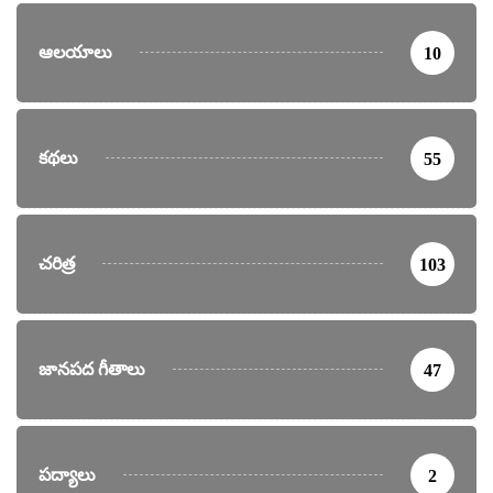
ఆలయాలు
10
కథలు
55
చరిత్ర
103
జానపద గీతాలు
47
పద్యాలు
2