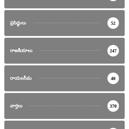
ప్రసిద్ధులు
52
రాజకీయాలు
247
రాయలసీమ
40
వార్తలు
370