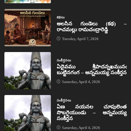
కథలు
అలసిన గుండెలు (కథ) –
రాచమల్లు రామచంద్రారెడ్డి
Tuesday, April 7, 2026
సంకీర్తనలు
ఏదైవము శ్రీపాదన్నఖమునఁ
బుట్టినగంగ – అన్నమయ్య సంకీర్తన
Saturday, April 4, 2026
సంకీర్తనలు
ఏణ నయనల చూపులెంత
సొబగైయుండు – అన్నమయ్య
సంకీర్తన
Saturday, April 4, 2026