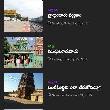
పర్యాటకం
ప్రొద్దుటూరు పట్టణం
Sunday, November 5, 2017
చరిత్ర
ముత్తులూరుపాడు
Friday, January 15, 2021
పర్యాటకం
ఒంటిమిట్టకు ఎలా చేరుకోవచ్చు?
Saturday, February 21, 2015