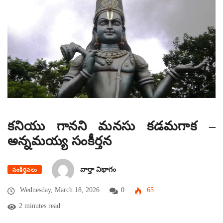
కనియు గానని మనసు కడమగాక –
అన్నమయ్య సంకీర్తన
వార్తా విభాగం
సంకీర్తనలు
Wednesday, March 18, 2026
0
65
2 minutes read