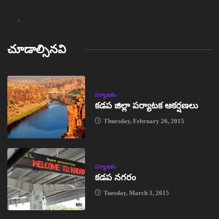
చూడాల్సినవి
పర్యాటకం
కడప జిల్లా పర్యాటక ఆకర్షణలు
Thursday, February 26, 2015
పర్యాటకం
కడప నగరం
Tuesday, March 3, 2015