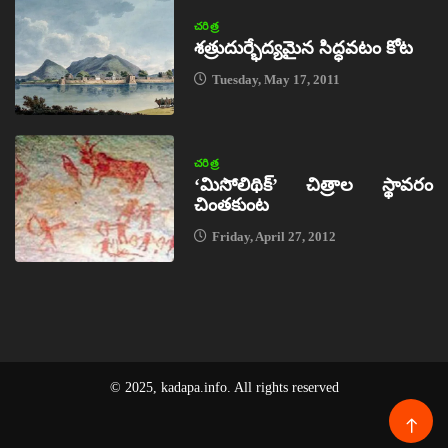
చరిత్ర
శత్రుదుర్భేద్యమైన సిద్ధవటం కోట
Tuesday, May 17, 2011
చరిత్ర
‘మిసోలిథిక్‌’ చిత్రాల స్థావరం
చింతకుంట
Friday, April 27, 2012
© 2025, kadapa.info. All rights reserved