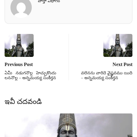
వార్తా విభాగం
Previous Post
Next Post
ఏమీ నడుగనొల్ల హెచ్చుకొందు
వలెనను వారిదె వైష్ణవము యిది
లననొల్ల – అన్నమయ్య సంకీర్తన
– అన్నమయ్య సంకీర్తన
ఇవీ చదవండి