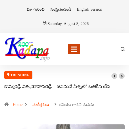
మా గురించి
సంప్రదించండి
English version
Saturday, August 8, 2026
TRENDING
కొమ్మిరెడ్డి విశ్వమోహనరెడ్డి – జనమనే నీళ్ళలో బతికిన చేప
Home
సంకీర్తనలు
కనియు గానని మనసు…