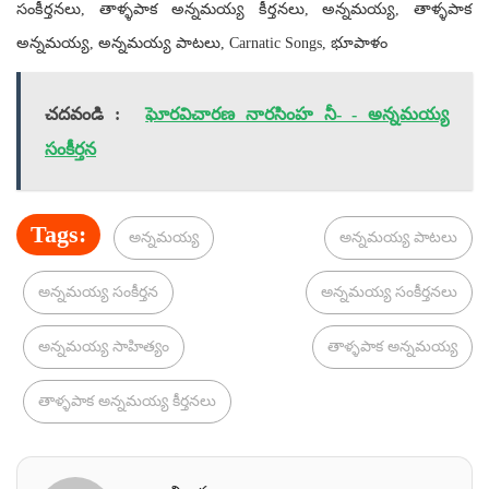
సంకీర్తనలు, తాళ్ళపాక అన్నమయ్య కీర్తనలు, అన్నమయ్య, తాళ్ళపాక
అన్నమయ్య, అన్నమయ్య పాటలు, Carnatic Songs, భూపాళం
చదవండి :
ఘోరవిచారణ నారసింహ నీ- - అన్నమయ్య
సంకీర్తన
Tags:
అన్నమయ్య
అన్నమయ్య పాటలు
అన్నమయ్య సంకీర్తన
అన్నమయ్య సంకీర్తనలు
అన్నమయ్య సాహిత్యం
తాళ్ళపాక అన్నమయ్య
తాళ్ళపాక అన్నమయ్య కీర్తనలు