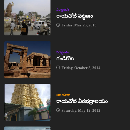
పర్యాటకం
రాయచోటి పట్టణం
Friday, May 25, 2018
పర్యాటకం
గండికోట
Friday, October 3, 2014
ఆలయాలు
రాయచోటి వీరభద్రాలయం
Saturday, May 12, 2012