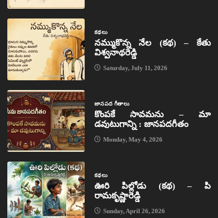
కథలు
నమ్ముకొన్న నేల (కథ) – కేతు
విశ్వనాథరెడ్డి
Saturday, July 11, 2026
జానపద గీతాలు
కొంపకే సావమను – మా
డవుటుగాన్ని : జానపదగీతం
Monday, May 4, 2026
కథలు
ఊరి పిల్లోడు (కథ) – పి
రామకృష్ణారెడ్డి
Sunday, April 26, 2026