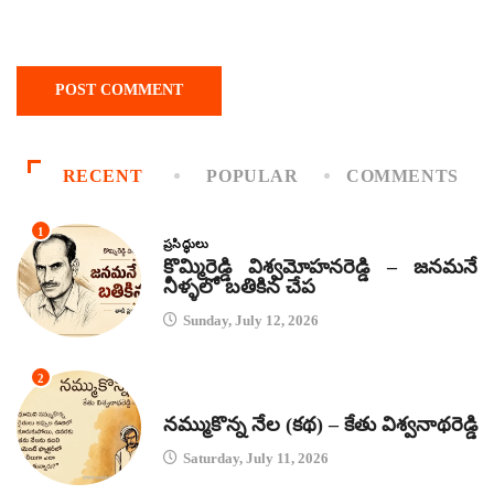
RECENT
POPULAR
COMMENTS
1
ప్రసిద్ధులు
కొమ్మిరెడ్డి విశ్వమోహనరెడ్డి – జనమనే
నీళ్ళలో బతికిన చేప
Sunday, July 12, 2026
2
కథలు
నమ్ముకొన్న నేల (కథ) – కేతు విశ్వనాథరెడ్డి
Saturday, July 11, 2026