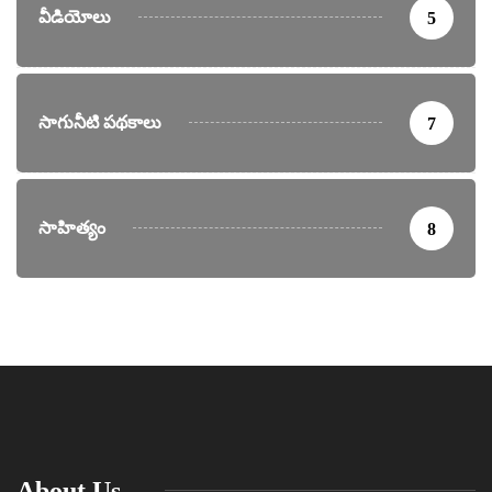
వీడియోలు
5
సాగునీటి పథకాలు
7
సాహిత్యం
8
About Us