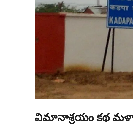
విమానాశ్రయం కథ మళ్ళ