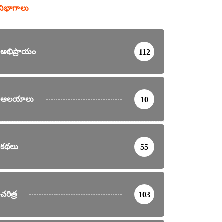
విభాగాలు
అభిప్రాయం
112
ఆలయాలు
10
కథలు
55
చరిత్ర
103