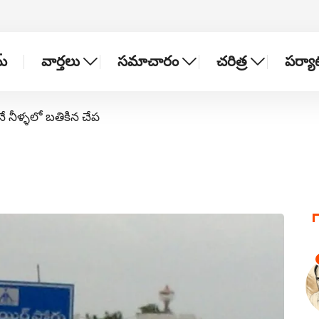
్
వార్తలు
సమాచారం
చరిత్ర
పర్య
నే నీళ్ళలో బతికిన చేప