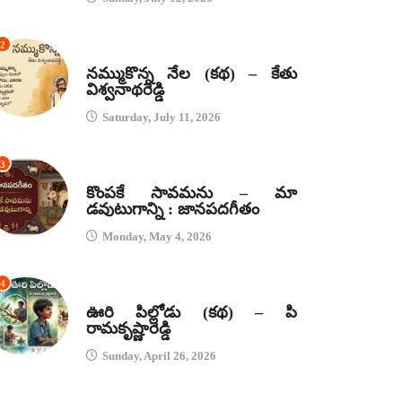
2
కథలు
నమ్ముకొన్న నేల (కథ) – కేతు
విశ్వనాథరెడ్డి
Saturday, July 11, 2026
3
జానపద గీతాలు
కొంపకే సావమను – మా
డవుటుగాన్ని : జానపదగీతం
Monday, May 4, 2026
4
కథలు
ఊరి పిల్లోడు (కథ) – పి
రామకృష్ణారెడ్డి
Sunday, April 26, 2026