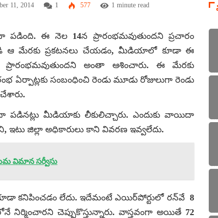
ber 11, 2014
1
577
1 minute read
ా పడింది. ఈ నెల 14న ప్రారంభమవుతుందని ప్రచారం
ీపడి ఆ మేరకు ప్రకటనలు చేయడం, మీడియాలో కూడా ఈ
 ప్రారంభమవుతుందని అంతా ఆశించారు. ఈ మేరకు
రంభ ఏర్పాట్లకు సంబంధించి రెండు మూడు రోజులుగా రెండు
చేశారు.
దా పడినట్లు మీడియాకు లీకులిచ్చారు. ఎందుకు వాయిదా
 ఇటు జిల్లా అధికారులు కాని వివరణ ఇవ్వలేదు.
మ విమాన సర్వీసు
ూడా కనిపించడం లేదు. ఇదేమంటే ఎయిర్‌పోర్టులో రన్‌వే 8
 నిర్మించారని చెప్పుకొస్తున్నారు. వాస్తవంగా అయితే 72