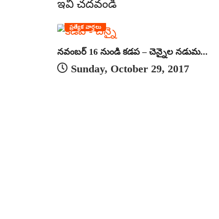
ఇవీ చదవండి
ప్రత్యేక వార్తలు
నవంబర్ 16 నుండి కడప – చెన్నైల నడుమ...
Sunday, October 29, 2017