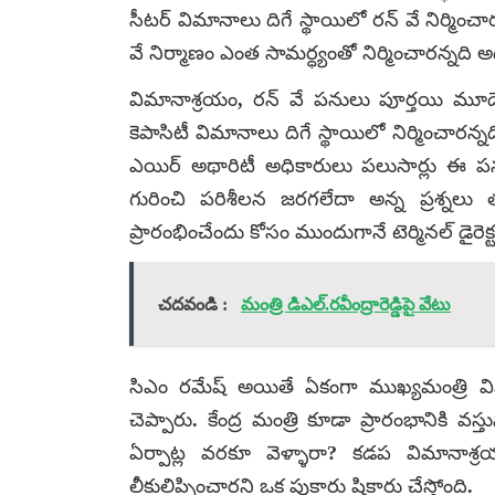
సీటర్‌ విమానాలు దిగే స్థాయిలో రన్‌ వే నిర్మ
వే నిర్మాణం ఎంత సామర్ధ్యంతో నిర్మించారన్నది అ
విమానాశ్రయం, రన్‌ వే పనులు పూర్తయి మూడేళ
కెపాసిటీ విమానాలు దిగే స్థాయిలో నిర్మించా
ఎయిర్‌ అథారిటీ అధికారులు పలుసార్లు ఈ పను
గురించి పరిశీలన జరగలేదా అన్న ప్రశ్నలు
ప్రారంభించేందు కోసం ముందుగానే టెర్మినల్‌ డైరె
చదవండి :
మంత్రి డిఎల్‌.రవీంద్రారెడ్డిపై వేటు
సిఎం రమేష్ అయితే ఏకంగా ముఖ్యమంత్రి విమ
చెప్పారు. కేంద్ర మంత్రి కూడా ప్రారంభానికి వస
ఏర్పాట్ల వరకూ వెళ్ళారా? కడప విమానాశ్రయ
లీకులిప్పించారని ఒక పుకారు షికారు చేస్తోంది.