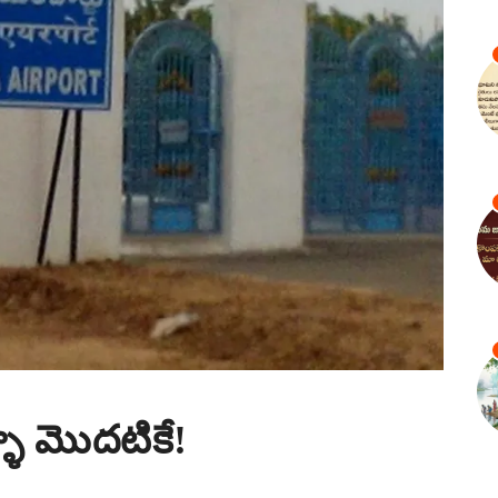
ా మొదటికే!