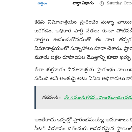
వార్తా విభాగం
Saturday, Octo
వార్తలు
కడప విమానాశ్రయం ప్రారంభం మళ్ళా వాయిద
జరగడం, అధికార పార్టీ నేతలు కూడా పోట
వార్తలు ఊపందుకోవడంతో ఈ సారి తప్పక
విమానాశ్రయంలో సన్నాహాలు కూడా చేశారు. ప్రా
మూడు లక్షల రూపాయల మొత్తాన్ని కూడా ఖర్చు 
తీరా శుక్రవారం విమానాశ్రయ ప్రారంభం వాయి
పడింది అనే అంశంపై అటు ఏఏఐ అధికారులు కాని,
చదవండి :
మే 3 నుండి కడప - విజయవాడల నడు
అంతేకాదు ఇప్పట్లో ప్రారంభమయ్యే అవకాశాలు క
సీటర్‌ విమానం దిగేందుకు అవసరమైన స్థాయిలోనే