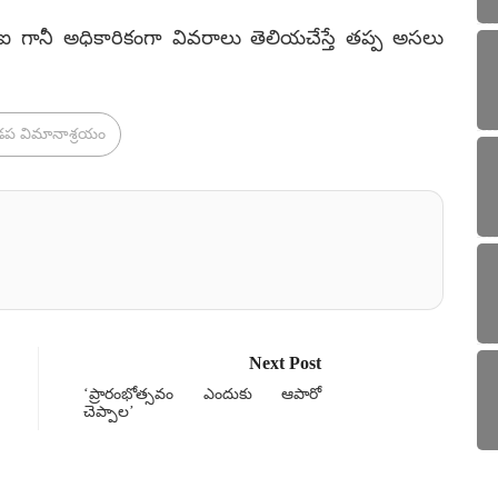
ఐ గానీ అధికారికంగా వివరాలు తెలియచేస్తే తప్ప అసలు
డప విమానాశ్రయం
Next Post
‘ప్రారంభోత్సవం ఎందుకు ఆపారో
చెప్పాల’