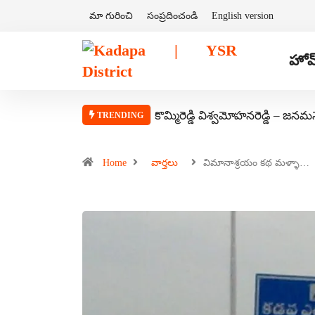
మా గురించి
సంప్రదించండి
English version
హోమ
కొమ్మిరెడ్డి విశ్వమోహనరెడ్డి – జనమ
TRENDING
Home
వార్తలు
విమానాశ్రయం కథ మళ్ళా…