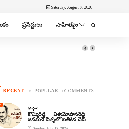
Saturday, August 8, 2026
ాటకం
ప్రసిద్ధులు
సాహిత్యం
RECENT
POPULAR
COMMENTS
1
ప్రసిద్ధులు
కొమ్మిరెడ్డి విశ్వమోహనరెడ్డి –
జనమనే నీళ్ళలో బతికిన చేప
Sunday, July 12, 2026