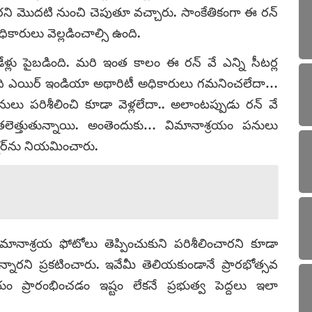
ించారని మొదటి నుంచి చెపుతూ వచ్చారు. సాంకేతికంగా ఈ రన్‌
ధికారులు వెల్లడించాల్సి ఉంది.
్లు పైబడింది. మరి ఇంత కాలం ఈ రన్‌ వే ఎన్ని సీటర్ల
రన్నది ఎయిర్‌ ఇండియా అథారిటీ అధికారులు గమనించలేదా…
లు పరిశీలించి కూడా వెళ్లలేదా.. అలాంటప్పుడు రన్‌ వే
 తలెత్తుతున్నాయి. అంతెందుకు… విమానాశ్రయం పనులు
క్టర్‌ను నియమించారు.
ానాశ్రయ ఫోటోలు తెప్పించుకుని పరిశీలించారని కూడా
్తున్నారని ప్రకటించారు. ఇవేమీ తెలియకుండానే ప్రారభోత్సవ
ం ప్రారంభించడం ఇష్టం లేకనే ప్రభుత్వ పెద్దలు ఇలా