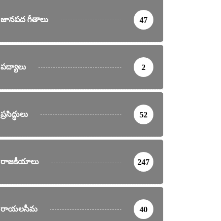
జానపద గీతాలు
47
పద్యాలు
2
ప్రసిద్ధులు
52
రాజకీయాలు
247
రాయలసీమ
40