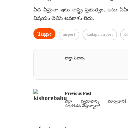
ఏది ఏమైనా ఇటు రాష్ట్ర ప్రభుత్వం, అటు ఏఏ
విషయం తెలిసే అవకాశం లేదు.
Tags:
airport
kadapa airport
క
వార్తా విభాగం
Previous Post
జిల్లా స్వరూపాన్ని మార్చడానికి
పథకరచన చేస్తున్నారా!