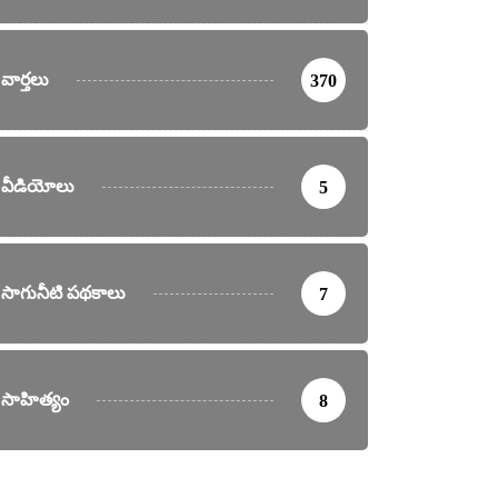
వార్తలు
370
వీడియోలు
5
సాగునీటి పథకాలు
7
సాహిత్యం
8