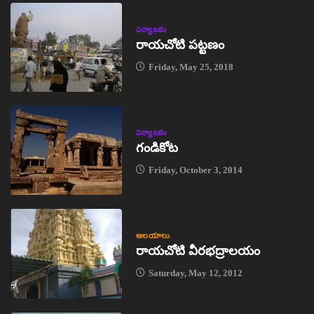
పర్యాటకం
రాయచోటి పట్టణం
Friday, May 25, 2018
పర్యాటకం
గండికోట
Friday, October 3, 2014
ఆలయాలు
రాయచోటి వీరభద్రాలయం
Saturday, May 12, 2012