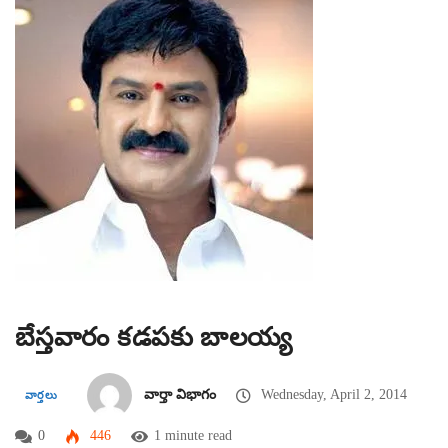
బేస్తవారం కడపకు బాలయ్య
వార్తా విభాగం
Wednesday, April 2, 2014
వార్తలు
0
446
1 minute read