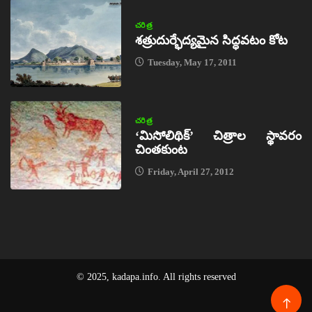
చరిత్ర
శత్రుదుర్భేద్యమైన సిద్ధవటం కోట
Tuesday, May 17, 2011
చరిత్ర
‘మిసోలిథిక్‌’ చిత్రాల స్థావరం
చింతకుంట
Friday, April 27, 2012
© 2025, kadapa.info. All rights reserved