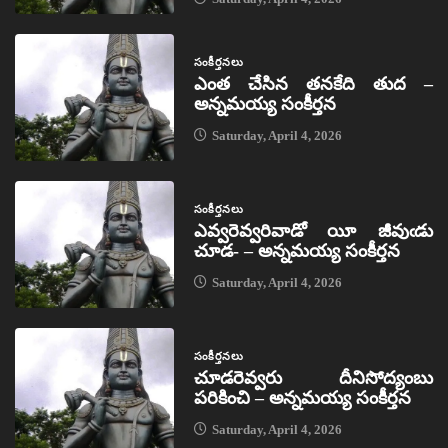
సంకీర్తనలు
ఎంత చేసిన తనకేది తుద –
అన్నమయ్య సంకీర్తన
Saturday, April 4, 2026
సంకీర్తనలు
ఎవ్వరెవ్వరివాడో యీ జీవుఁడు
చూడ- – అన్నమయ్య సంకీర్తన
Saturday, April 4, 2026
సంకీర్తనలు
చూడరెవ్వరు దీనిసోద్యంబు
పరికించి – అన్నమయ్య సంకీర్తన
Saturday, April 4, 2026