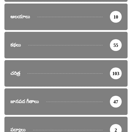
ఆలయాలు
10
కథలు
55
చరిత్ర
103
జానపద గీతాలు
47
పద్యాలు
2