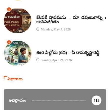
3
జానపద గీతాలు
కొంపకే సావమను – మా డవుటుగాన్ని :
జానపదగీతం
Monday, May 4, 2026
4
కథలు
ఊరి పిల్లోడు (కథ) – పి రామకృష్ణారెడ్డి
Sunday, April 26, 2026
విభాగాలు
అభిప్రాయం
112