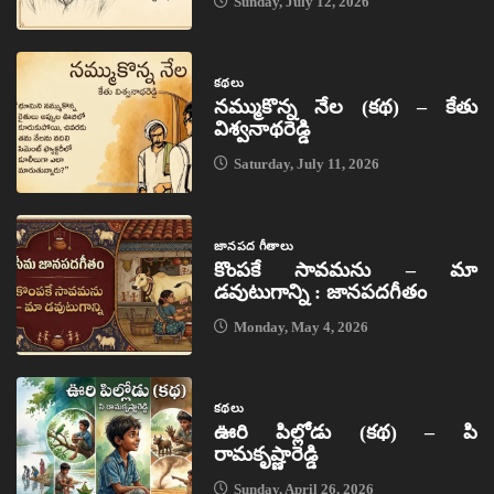
Sunday, July 12, 2026
కథలు
నమ్ముకొన్న నేల (కథ) – కేతు
విశ్వనాథరెడ్డి
Saturday, July 11, 2026
జానపద గీతాలు
కొంపకే సావమను – మా
డవుటుగాన్ని : జానపదగీతం
Monday, May 4, 2026
కథలు
ఊరి పిల్లోడు (కథ) – పి
రామకృష్ణారెడ్డి
Sunday, April 26, 2026