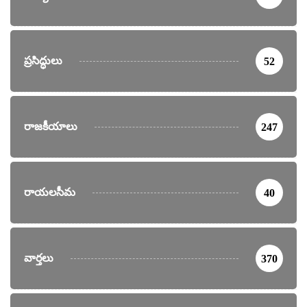
ప్రసిద్ధులు
52
రాజకీయాలు
247
రాయలసీమ
40
వార్తలు
370