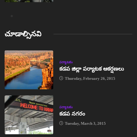
చూడాల్సినవి
పర్యాటకం
కడప జిల్లా పర్యాటక ఆకర్షణలు
Thursday, February 26, 2015
పర్యాటకం
కడప నగరం
Tuesday, March 3, 2015