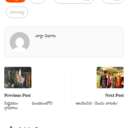
బాలయ్య
వార్తా విభాగం
Previous Post
Next Post
సిద్ధవటం మండలంలోని
అలరించిన ‘చెంచు నాటకం’
గ్రామాలు