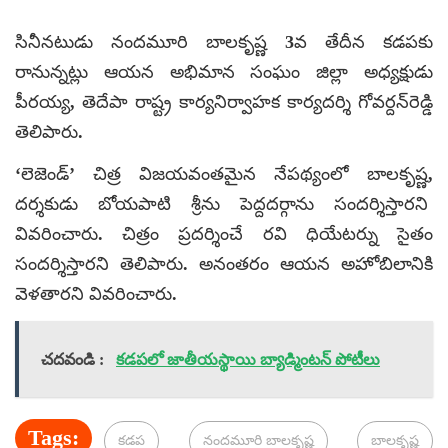
సినీనటుడు నందమూరి బాలకృష్ణ 3వ తేదీన కడపకు
రానున్నట్లు ఆయన అభిమాన సంఘం జిల్లా అధ్యక్షుడు
పీరయ్య, తెదేపా రాష్ట్ర కార్యనిర్వాహక కార్యదర్శి గోవర్దన్‌రెడ్డి
తెలిపారు.
‘లెజెండ్’ చిత్ర విజయవంతమైన నేపథ్యంలో బాలకృష్ణ,
దర్శకుడు బోయపాటి శ్రీను పెద్దదర్గాను సందర్శిస్తారని
వివరించారు. చిత్రం ప్రదర్శించే రవి ధియేటర్ను సైతం
సందర్శిస్తారని తెలిపారు. అనంతరం ఆయన అహోబిలానికి
వెళతారని వివరించారు.
చదవండి :
కడపలో జాతీయస్థాయి బ్యాడ్మింటన్ పోటీలు
Tags:
కడప
నందమూరి బాలకృష్ణ
బాలకృష్ణ