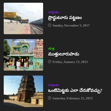
పర్యాటకం
ప్రొద్దుటూరు పట్టణం
Sunday, November 5, 2017
చరిత్ర
ముత్తులూరుపాడు
Friday, January 15, 2021
పర్యాటకం
ఒంటిమిట్టకు ఎలా చేరుకోవచ్చు?
Saturday, February 21, 2015