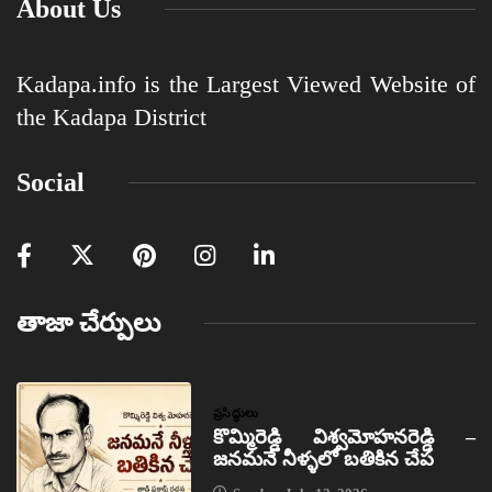
About Us
Kadapa.info is the Largest Viewed Website of
the Kadapa District
Social
తాజా చేర్పులు
ప్రసిద్ధులు
కొమ్మిరెడ్డి విశ్వమోహనరెడ్డి –
జనమనే నీళ్ళలో బతికిన చేప