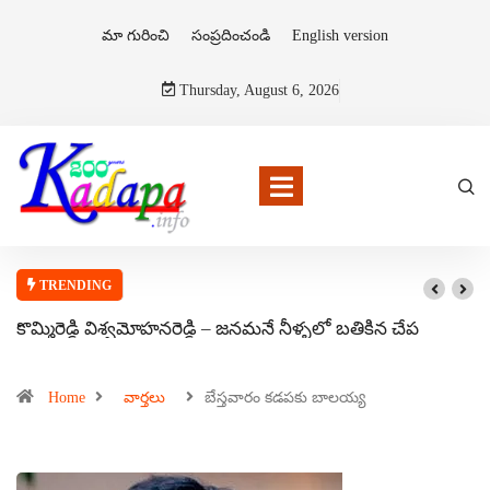
మా గురించి
సంప్రదించండి
English version
Thursday, August 6, 2026
TRENDING
కొమ్మిరెడ్డి విశ్వమోహనరెడ్డి – జనమనే నీళ్ళలో బతికిన చేప
Home
వార్తలు
బేస్తవారం కడపకు బాలయ్య