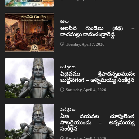
కథలు
అలసిన గుండెలు (కథ) –
రాచమల్లు రామచంద్రారెడ్డి
Tuesday, April 7, 2026
సంకీర్తనలు
ఏదైవము శ్రీపాదన్నఖమునఁ
బుట్టినగంగ – అన్నమయ్య సంకీర్తన
Saturday, April 4, 2026
సంకీర్తనలు
ఏణ నయనల చూపులెంత
సొబగైయుండు – అన్నమయ్య
సంకీర్తన
Saturday, April 4, 2026