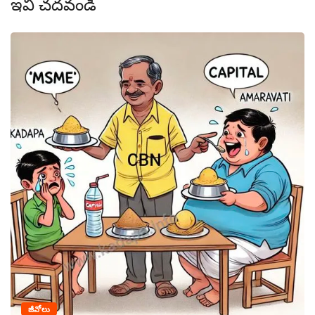
ఇవీ చదవండి
జీవోలు