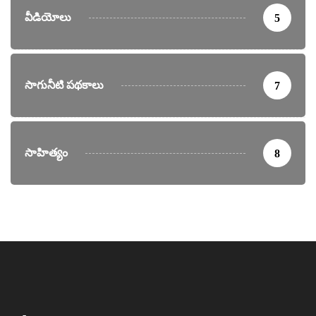
వీడియోలు
5
సాగునీటి పథకాలు
7
సాహిత్యం
8