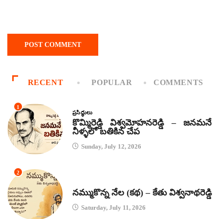
RECENT
POPULAR
COMMENTS
1
ప్రసిద్ధులు
కొమ్మిరెడ్డి విశ్వమోహనరెడ్డి – జనమనే
నీళ్ళలో బతికిన చేప
Sunday, July 12, 2026
2
కథలు
నమ్ముకొన్న నేల (కథ) – కేతు విశ్వనాథరెడ్డి
Saturday, July 11, 2026