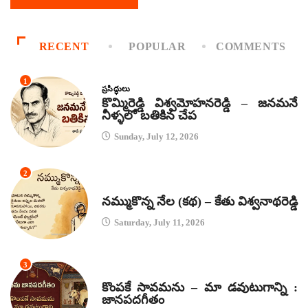
RECENT
POPULAR
COMMENTS
1
ప్రసిద్ధులు
కొమ్మిరెడ్డి విశ్వమోహనరెడ్డి – జనమనే
నీళ్ళలో బతికిన చేప
Sunday, July 12, 2026
2
కథలు
నమ్ముకొన్న నేల (కథ) – కేతు విశ్వనాథరెడ్డి
Saturday, July 11, 2026
3
జానపద గీతాలు
కొంపకే సావమను – మా డవుటుగాన్ని :
జానపదగీతం