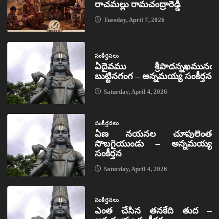
రాచమల్లు రామచంద్రారెడ్డి
Tuesday, April 7, 2026
సంకీర్తనలు
ఏదైవము శ్రీపాదన్నఖమునఁ
బుట్టినగంగ – అన్నమయ్య సంకీర్తన
Saturday, April 4, 2026
సంకీర్తనలు
ఏణ నయనల చూపులెంత
సొబగైయుండు – అన్నమయ్య
సంకీర్తన
Saturday, April 4, 2026
సంకీర్తనలు
ఎంత చేసిన తనకేది తుద –