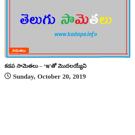
సామెతలు
కడప సామెతలు – ‘ఇ’తో మొదలయ్యేవి
Sunday, October 20, 2019