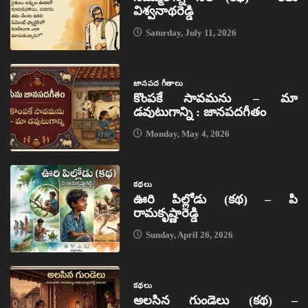
విశ్వనాథరెడ్డి
Saturday, July 11, 2026
జానపద గీతాలు
కొంపకే సావమను – మా
డవుటుగాన్ని : జానపదగీతం
Monday, May 4, 2026
కథలు
ఊరి పిల్లోడు (కథ) – పి
రామకృష్ణారెడ్డి
Sunday, April 26, 2026
కథలు
అలసిన గుండెలు (కథ) –