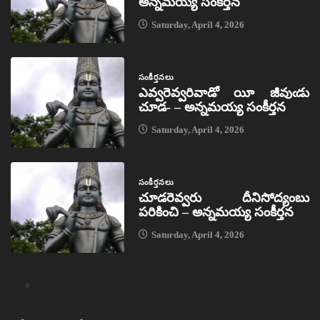
అన్నమయ్య సంకీర్తన
Saturday, April 4, 2026
సంకీర్తనలు
ఎవ్వరెవ్వరివాడో యీ జీవుఁడు
చూడ- – అన్నమయ్య సంకీర్తన
Saturday, April 4, 2026
సంకీర్తనలు
చూడరెవ్వరు దీనిసోద్యంబు
పరికించి – అన్నమయ్య సంకీర్తన
Saturday, April 4, 2026