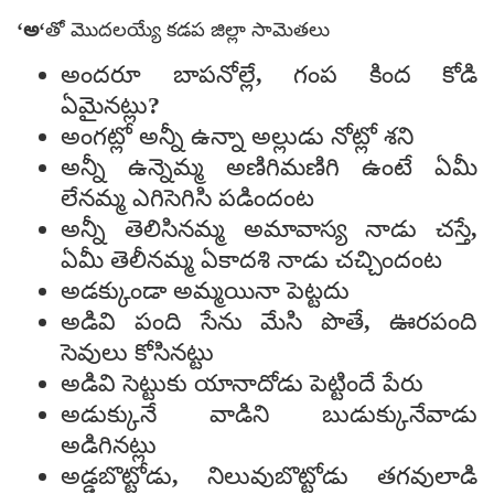
‘
అ
‘తో మొదలయ్యే కడప జిల్లా సామెతలు
అందరూ బాపనోల్లే, గంప కింద కోడి
ఏమైనట్లు?
అంగట్లో అన్నీ ఉన్నా అల్లుడు నోట్లో శని
అన్నీ ఉన్నెమ్మ అణిగిమణిగి ఉంటే ఏమీ
లేనమ్మ ఎగిసెగిసి పడిందంట
అన్నీ తెలిసినమ్మ అమావాస్య నాడు చస్తే,
ఏమీ తెలీనమ్మ ఏకాదశి నాడు చచ్చిందంట
అడక్కుండా అమ్మయినా పెట్టదు
అడివి పంది సేను మేసి పొతే, ఊరపంది
సెవులు కోసినట్టు
అడివి సెట్టుకు యానాదోడు పెట్టిందే పేరు
అడుక్కునే వాడిని బుడుక్కునేవాడు
అడిగినట్లు
అడ్డబొట్టోడు, నిలువుబొట్టోడు తగవులాడి