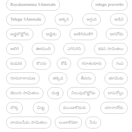
Rayalaseemma SAmetalu
telugu proverbs
Telugu SAmetalu
అక్కర
అగ్గువ
అడివి
అడ్డబొట్టోడు
అడ్డెడు
అణిగిమణిగి
అరవోడు
అలిగి
ఊరపంది
ఎగిసెగిసి
కడప సామెతలు
కుడవక
కొసరు
కోడి
గదాతుకూరు
గంప
గూదనారాయణ
తక్కెడ
తీవరం
తూమెడు
తెలుగు సామెతలు
దుత్త
నిలువుబొట్టోడు
బాపనోల్లు
బొక్క
మిట్ట
ముండాకొడుకు
యానాదోడు
రాయలసీమ సామెతలు
లంజాకొడకా
సేను