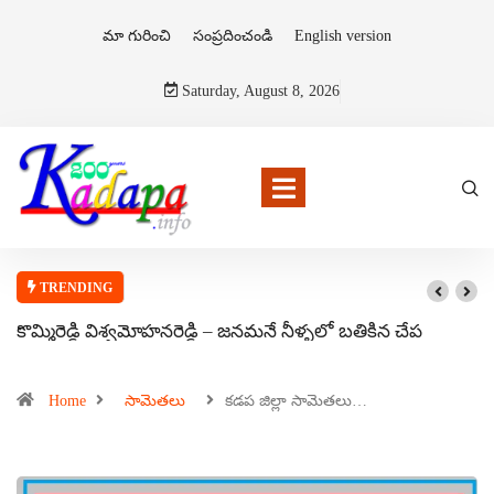
మా గురించి
సంప్రదించండి
English version
Saturday, August 8, 2026
TRENDING
కొమ్మిరెడ్డి విశ్వమోహనరెడ్డి – జనమనే నీళ్ళలో బతికిన చేప
Home
సామెతలు
కడప జిల్లా సామెతలు…