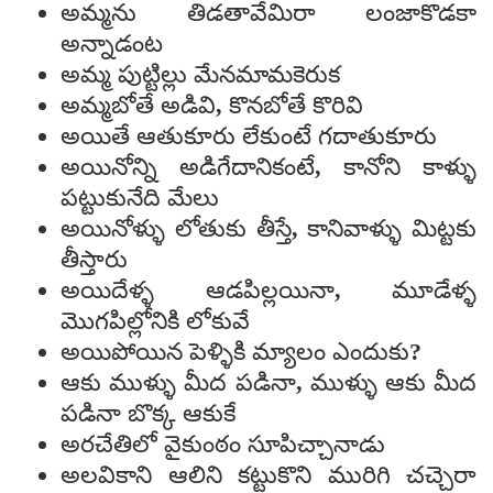
అమ్మను తిడతావేమిరా లంజాకొడకా
అన్నాడంట
అమ్మ పుట్టిల్లు మేనమామకెరుక
అమ్మబోతే అడివి, కొనబోతే కొరివి
అయితే ఆతుకూరు లేకుంటే గదాతుకూరు
అయినోన్ని అడిగేదానికంటే, కానోని కాళ్ళు
పట్టుకునేది మేలు
అయినోళ్ళు లోతుకు తీస్తే, కానివాళ్ళు మిట్టకు
తీస్తారు
అయిదేళ్ళ ఆడపిల్లయినా, మూడేళ్ళ
మొగపిల్లోనికి లోకువే
అయిపోయిన పెళ్ళికి మ్యాలం ఎందుకు?
ఆకు ముళ్ళు మీద పడినా, ముళ్ళు ఆకు మీద
పడినా బొక్క ఆకుకే
అరచేతిలో వైకుంఠం సూపిచ్చానాడు
అలవికాని ఆలిని కట్టుకొని మురిగి చచ్చెరా