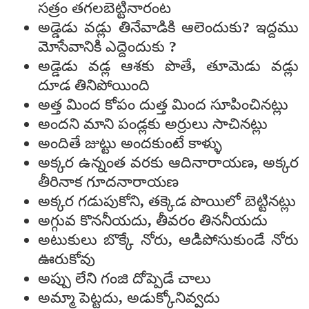
సత్రం తగలబెట్టినారంట
అడ్డెడు వడ్లు తినేవాడికి ఆలెందుకు? ఇద్దము
మోసేవానికి ఎద్దెందుకు ?
అడ్డెడు వడ్ల ఆశకు పొతే, తూమెడు వడ్లు
దూడ తినిపోయింది
అత్త మింద కోపం దుత్త మింద సూపించినట్లు
అందని మాని పండ్లకు అర్రులు సాచినట్లు
అందితే జుట్టు అందకుంటే కాళ్ళు
అక్కర ఉన్నంత వరకు ఆదినారాయణ, అక్కర
తీరినాక గూదనారాయణ
అక్కర గడుపుకోని, తక్కెడ పొయిలో బెట్టినట్లు
అగ్గువ కొననీయదు, తీవరం తిననీయదు
అటుకులు బొక్కే నోరు, ఆడిపోసుకుండే నోరు
ఊరుకోవు
అప్పు లేని గంజి దోప్పెడే చాలు
అమ్మా పెట్టదు, అడుక్కోనివ్వదు