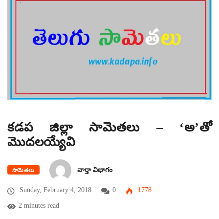
కడప జిల్లా సామెతలు – ‘అ’తో
మొదలయ్యేవి
వార్తా విభాగం
సామెతలు
Sunday, February 4, 2018
0
1778
2 minutes read