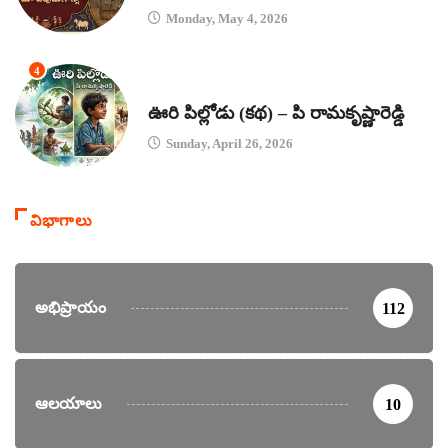
Monday, May 4, 2026
4
కథలు
ఊరి పిల్లోడు (కథ) – పి రామకృష్ణారెడ్డి
Sunday, April 26, 2026
విభాగాలు
అభిప్రాయం
112
ఆలయాలు
10