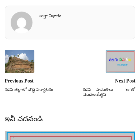
వార్తా విభాగం
Previous Post
Next Post
కడప జిల్లాలో బౌద్ధ పర్యాటకం
కడప సామెతలు – ‘ఆ’తో
మొదలయ్యేవి
ఇవీ చదవండి