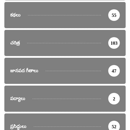
కథలు
55
చరిత్ర
103
జానపద గీతాలు
47
పద్యాలు
2
ప్రసిద్ధులు
52