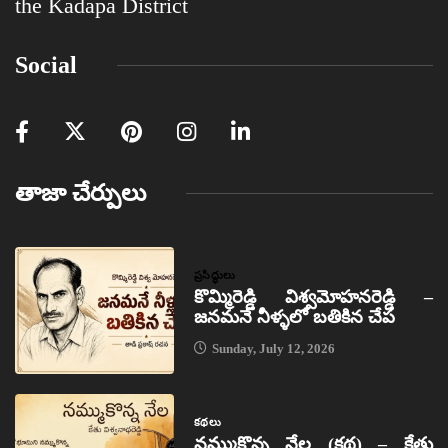
the Kadapa District
Social
తాజా చేర్పులు
ప్రసిద్ధులు
కొమ్మిరెడ్డి విశ్వమోహనరెడ్డి –
జనమనే నీళ్ళలో బతికిన చేప
Sunday, July 12, 2026
కథలు
నమ్ముకొన్న నేల (కథ) – కేతు