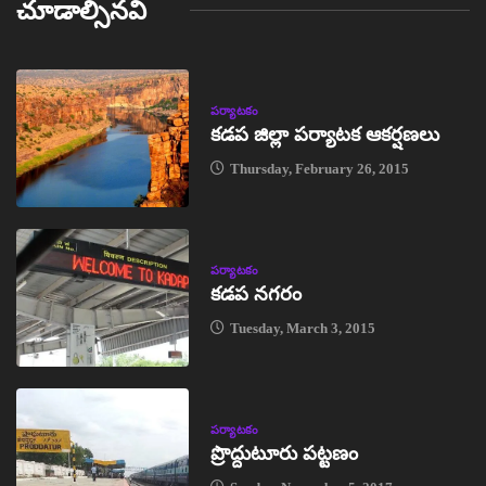
చూడాల్సినవి
పర్యాటకం
కడప జిల్లా పర్యాటక ఆకర్షణలు
Thursday, February 26, 2015
పర్యాటకం
కడప నగరం
Tuesday, March 3, 2015
పర్యాటకం
ప్రొద్దుటూరు పట్టణం