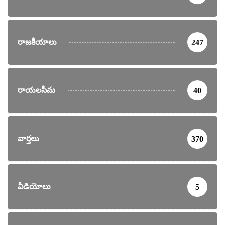
రాజకీయాలు
247
రాయలసీమ
40
వార్తలు
370
వీడియోలు
5