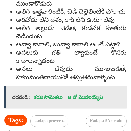
ముండాకొడుకు
అలిగి అత్తవారింటికి, చెడి చెల్లెలింటికి పోరాదు
అరవోడు లేని దేశం, కాకి లేని ఊరూ లేవు
అలిగి అల్లుడు చెడితే, కుడవక కూతురు
చెడిందంట
అవ్వా కావాలి, బువ్వా కావాలి అంటే ఎట్లా?
అసలుకు గతి ల్యాకుంటే కొసరు
కావాలన్నాడంట
అసలు దేవుడు మూలబడితే,
హనుమంతరాయునికి తెప్పతిరునాళ్ళంట
చదవండి :
కడప సామెతలు - 'ఆ'తో మొదలయ్యేవి
Tags:
kadapa proverbs
Kadapa SAmetalu