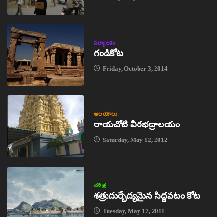
పర్యాటకం
గండికోట
Friday, October 3, 2014
ఆలయాలు
రాయచోటి వీరభద్రాలయం
Saturday, May 12, 2012
చరిత్ర
శత్రుదుర్భేద్యమైన సిద్ధవటం కోట
Tuesday, May 17, 2011