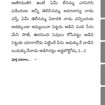
అణిగిమణిగి ఉంటే ఏమీ లేనమ్మ ఎగిసెగిసి
పడిందంట అన్నీ తెలిసినమ్మ అమావాస్య నాడు
చస్తే, ఏమీ తెలీనమ్మ ఏకాదశి నాడు చచ్చిందంట
అడక్కుండా అమ్మయినా పెట్టదు అడివి పంది సేను
మేసి పొతే, ఊరపంది సెవులు కోసినట్టు అడివి
సెట్టుకు యానాదోడు పెట్టిందే పేరు అడుక్కునే వాడిని
బుడుక్కునేవాడు అడిగినట్లు అడ్డబొట్టోడు, […]
పూర్తి వివరాలు ...