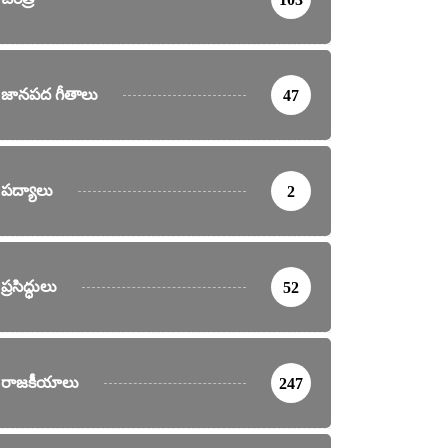
జానపద గీతాలు
47
పద్యాలు
2
ప్రసిద్ధులు
52
రాజకీయాలు
247