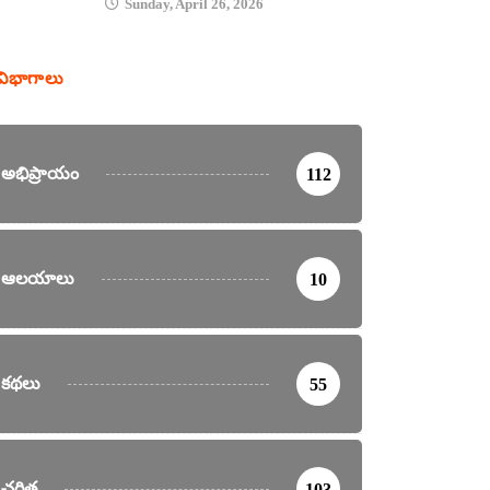
Sunday, April 26, 2026
విభాగాలు
అభిప్రాయం
112
ఆలయాలు
10
కథలు
55
చరిత్ర
103