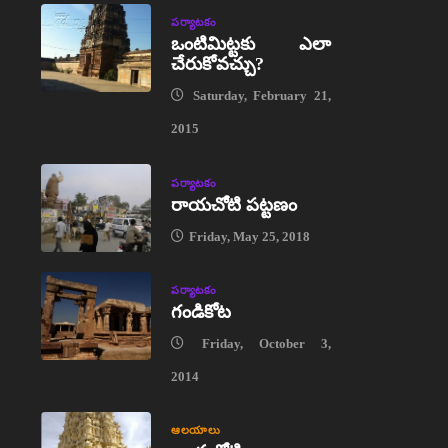
పర్యాటకం
ఒంటిమిట్టకు ఎలా
చేరుకోవచ్చు?
Saturday, February 21,
2015
పర్యాటకం
రాయచోటి పట్టణం
Friday, May 25, 2018
పర్యాటకం
గండికోట
Friday, October 3,
2014
ఆలయాలు