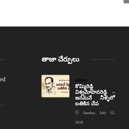
తాజా చేర్పులు
ed
ప్రసిద్ధులు
కొమ్మిరెడ్డి
విశ్వమోహనరెడ్డి –
జనమనే నీళ్ళలో
బతికిన చేప
Sunday, July 12,
2026