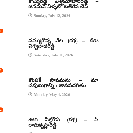
కొమ్మిరెడ్డి విశ్వమోహనరెడ్డి –
జనమనే నీళ్ళలో బతికిన చేప
Sunday, July 12, 2026
2
కథలు
నమ్ముకొన్న నేల (కథ) – కేతు
విశ్వనాథరెడ్డి
Saturday, July 11, 2026
3
జానపద గీతాలు
కొంపకే సావమను – మా
డవుటుగాన్ని : జానపదగీతం
Monday, May 4, 2026
4
కథలు
ఊరి పిల్లోడు (కథ) – పి
రామకృష్ణారెడ్డి