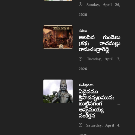
Sunday, April 26,
2026
కథలు
అలసిన గుండెలు
(కథ) – రాచమల్లు
రామచంద్రారెడ్డి
Tuesday, April 7,
2026
సంకీర్తనలు
ఏదైవము
శ్రీపాదన్నఖమునఁ
బుట్టినగంగ –
అన్నమయ్య
సంకీర్తన
Saturday, April 4,