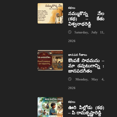
కథలు
నమ్ముకొన్న నేల
(కథ) – కేతు
విశ్వనాథరెడ్డి
Saturday, July 11,
2026
జానపద గీతాలు
కొంపకే సావమను –
మా డవుటుగాన్ని :
జానపదగీతం
Monday, May 4,
2026
కథలు
ఊరి పిల్లోడు (కథ)
– పి రామకృష్ణారెడ్డి