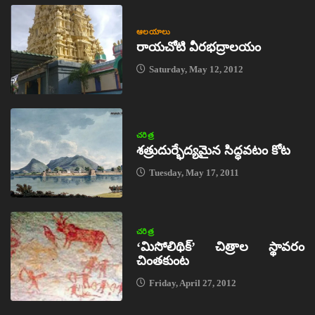
ఆలయాలు
రాయచోటి వీరభద్రాలయం
Saturday, May 12, 2012
చరిత్ర
శత్రుదుర్భేద్యమైన సిద్ధవటం కోట
Tuesday, May 17, 2011
చరిత్ర
‘మిసోలిథిక్‌’ చిత్రాల స్థావరం
చింతకుంట
Friday, April 27, 2012