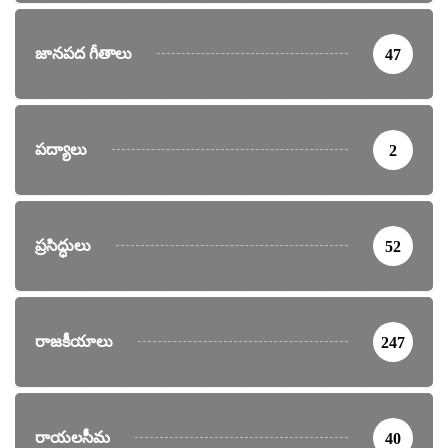
జానపద గీతాలు
47
పద్యాలు
2
ప్రసిద్ధులు
52
రాజకీయాలు
247
రాయలసీమ
40