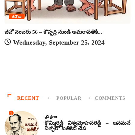
జీవోలు
జీవో నెంబరు 56 – కొప్పర్తి నుండి అమరావతికి...
Wednesday, September 25, 2024
జ
RECENT
POPULAR
COMMENTS
1
ప్రసిద్ధులు
కొమ్మిరెడ్డి విశ్వమోహనరెడ్డి – జనమనే
నీళ్ళలో బతికిన చేప