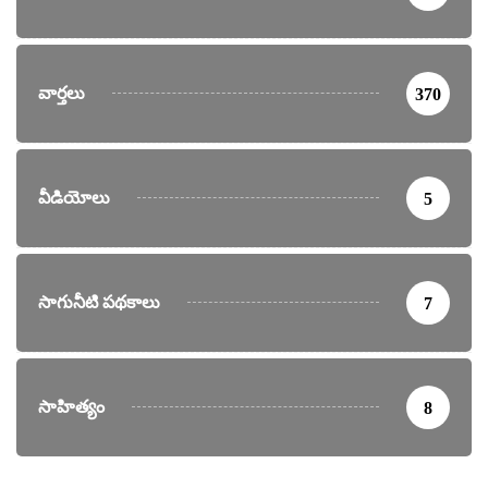
వార్తలు
370
వీడియోలు
5
సాగునీటి పథకాలు
7
సాహిత్యం
8