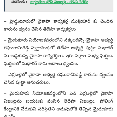
చదవండి :
బ్యాంకుల ఫోన్ నంబర్లు - కడప నగరం
– ప్రొద్దుటూరులో వైకాపా కార్యకర్త ముక్తియార్ కు చెందిన
కారును ధ్వసం చేసిన తెదేపా కార్యకర్తలు
– మైదుకూరు నియోజకవర్గంలోని నక్కలదిన్నె (వైకాపా అభ్యర్థి
రఘురామిరెడ్డి స్వగ్రామం)లో తెదేపా అభ్యర్థి పుట్టా సుధాకర్
ను అడ్డుకున్న వైకాపా కార్యకర్తలు. ఇరు వర్గాల మధ్య ఘర్షణ.
ఘర్షణలో సుధాకర్ కారు అదాలు ధ్వంసం.
– ఎర్రబల్లెలో వైకాపా అభ్యర్థి రఘురామిరెడ్డి కారును ధ్వంసం
చేసిన పుట్టా అనుచరులు.
– మైదుకూరు నియోజకవర్గంలోని ఎన్ ఎర్రబల్లెలో వైకాపా
ఏజంట్లను బయటకు పంపిన తెదేపా ఏజంట్లు. పోలింగ్
కేంద్రానికి చేరుకుని పరిస్థితిని అదుపులోకి తెచ్చిన మైదుకూరు
డిఎస్పీ