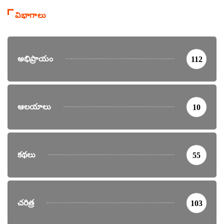
విభాగాలు
అభిప్రాయం
112
ఆలయాలు
10
కథలు
55
చరిత్ర
103