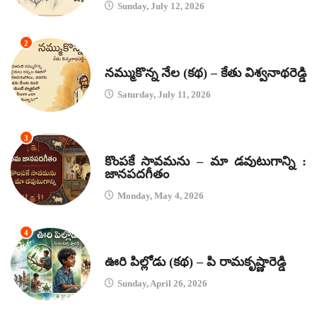
Sunday, July 12, 2026
2
కథలు
నమ్ముకొన్న నేల (కథ) – కేతు విశ్వనాథరెడ్డి
Saturday, July 11, 2026
3
జానపద గీతాలు
కొంపకే సావమను – మా డవుటుగాన్ని :
జానపదగీతం
Monday, May 4, 2026
4
కథలు
ఊరి పిల్లోడు (కథ) – పి రామకృష్ణారెడ్డి
Sunday, April 26, 2026