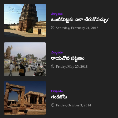
పర్యాటకం
ఒంటిమిట్టకు ఎలా చేరుకోవచ్చు?
Saturday, February 21, 2015
పర్యాటకం
రాయచోటి పట్టణం
Friday, May 25, 2018
పర్యాటకం
గండికోట
Friday, October 3, 2014