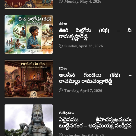
Monday, May 4, 2026
కథలు
ఊరి పిల్లోడు (కథ) – పి
రామకృష్ణారెడ్డి
Sunday, April 26, 2026
కథలు
అలసిన గుండెలు (కథ) –
రాచమల్లు రామచంద్రారెడ్డి
Tuesday, April 7, 2026
సంకీర్తనలు
ఏదైవము శ్రీపాదన్నఖమునఁ
బుట్టినగంగ – అన్నమయ్య సంకీర్తన
Saturday, April 4, 2026