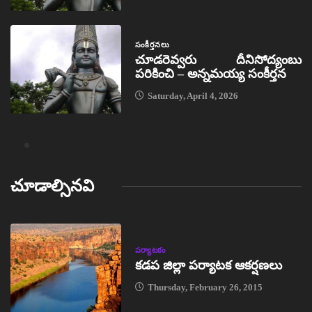
సంకీర్తనలు
చూడరెవ్వరు దీనిసోద్యంబు
పరికించి – అన్నమయ్య సంకీర్తన
Saturday, April 4, 2026
చూడాల్సినవి
పర్యాటకం
కడప జిల్లా పర్యాటక ఆకర్షణలు
Thursday, February 26, 2015