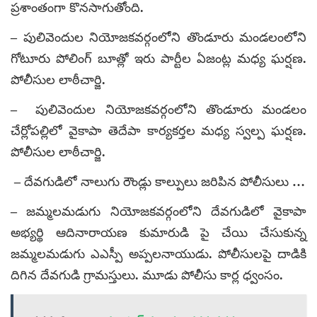
ప్రశాంతంగా కొనసాగుతోంది.
– పులివెందుల నియోజకవర్గంలోని తొండూరు మండలంలోని
గోటూరు పోలింగ్ బూత్లో ఇరు పార్టీల ఏజంట్ల మధ్య ఘర్షణ.
పోలీసుల లాఠీచార్జి.
– పులివెందుల నియోజకవర్గంలోని తొండూరు మండలం
చేర్లోపల్లిలో వైకాపా తెదేపా కార్యకర్తల మధ్య స్వల్ప ఘర్షణ.
పోలీసుల లాఠీచార్జి.
– దేవగుడిలో నాలుగు రౌండ్లు కాల్పులు జరిపిన పోలీసులు …
– జమ్మలమడుగు నియోజకవర్గంలోని దేవగుడిలో వైకాపా
అభ్యర్థి ఆదినారాయణ కుమారుడి పై చేయి చేసుకున్న
జమ్మలమడుగు ఎఎస్పీ అప్పలనాయుడు. పోలీసులపై దాడికి
దిగిన దేవగుడి గ్రామస్తులు. మూడు పోలీసు కార్ల ధ్వంసం.