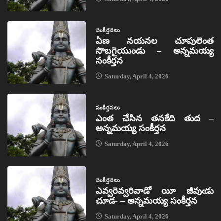
సంకీర్తనలు
ఏణ నయనల చూపులెంత
సొబగైయుండు – అన్నమయ్య
సంకీర్తన
Saturday, April 4, 2026
సంకీర్తనలు
ఎంత చేసిన తనకేది తుద –
అన్నమయ్య సంకీర్తన
Saturday, April 4, 2026
సంకీర్తనలు
ఎవ్వరెవ్వరివాడో యీ జీవుఁడు
చూడ- – అన్నమయ్య సంకీర్తన
Saturday, April 4, 2026