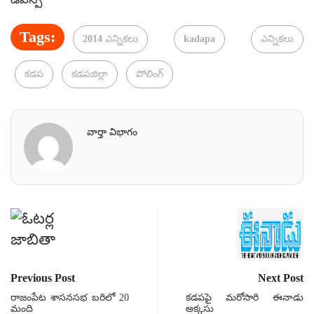
Tags:
2014 ఎన్నికలు
kadapa
ఎన్నికలు
కడప
కడపజిల్లా
పోలింగ్
వార్తా విభాగం
Previous Post
Next Post
రాజంపేట శాసనసభ బరిలో 20
కడపపై మరోసారి ఈనాడు
మంది
అక్కసు