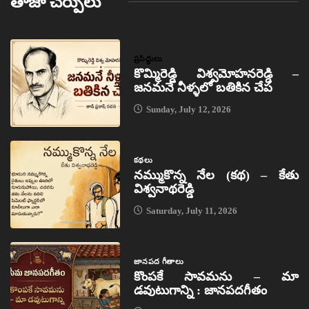
తాజా చేర్పులు
ప్రసిద్ధులు
కొమ్మిరెడ్డి విశ్వమోహనరెడ్డి –
జనమనే నీళ్ళలో బతికిన చేప
Sunday, July 12, 2026
కథలు
నమ్ముకొన్న నేల (కథ) – కేతు
విశ్వనాథరెడ్డి
Saturday, July 11, 2026
జానపద గీతాలు
కొంపకే సావమను – మా
డవుటుగాన్ని : జానపదగీతం