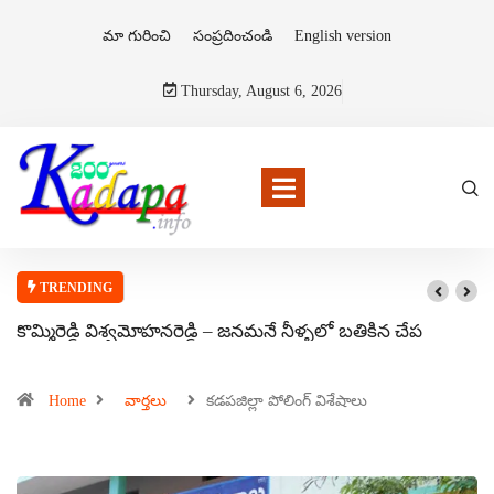
మా గురించి
సంప్రదించండి
English version
Thursday, August 6, 2026
TRENDING
కొమ్మిరెడ్డి విశ్వమోహనరెడ్డి – జనమనే నీళ్ళలో బతికిన చేప
Home
వార్తలు
కడపజిల్లా పోలింగ్ విశేషాలు