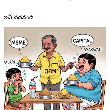
ఇవీ చదవండి