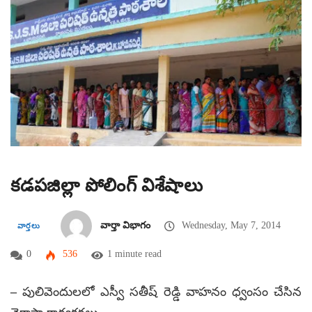
కడపజిల్లా పోలింగ్ విశేషాలు
వార్తా విభాగం
Wednesday, May 7, 2014
వార్తలు
0
536
1 minute read
– పులివెందులలో ఎస్వీ సతీష్ రెడ్డి వాహనం ధ్వంసం చేసిన