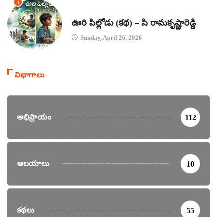
4
కథలు
ఊరి పిల్లోడు (కథ) – పి రామకృష్ణారెడ్డి
Sunday, April 26, 2026
విభాగాలు
అభిప్రాయం
112
ఆలయాలు
10
కథలు
55