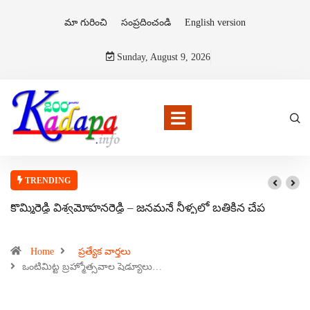
మా గురించి
సంప్రదించండి
English version
Sunday, August 9, 2026
TRENDING
కొమ్మిరెడ్డి విశ్వమోహనరెడ్డి – జనమనే నీళ్ళలో బతికిన చేప
Home
ప్రత్యేక వార్తలు
ఒంటిమిట్ట బ్రహ్మోత్సవాల షెడ్యూలు…