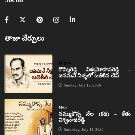
తాజా చేర్పులు
ప్రసిద్ధులు
కొమ్మిరెడ్డి విశ్వమోహనరెడ్డి –
జనమనే నీళ్ళలో బతికిన చేప
Sunday, July 12, 2026
కథలు
నమ్ముకొన్న నేల (కథ) – కేతు
విశ్వనాథరెడ్డి
Saturday, July 11, 2026