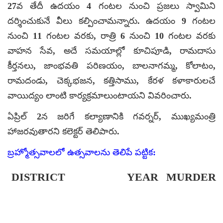
27వ తేదీ ఉదయం 4 గంటల నుంచి ప్రజలు స్వామిని
దర్శించుకునే వీలు కల్పించామన్నారు. ఉదయం 9 గంటల
నుంచి 11 గంటల వరకు, రాత్రి 6 నుంచి 10 గంటల వరకు
వాహన సేవ, అదే సమయాల్లో కూచిపూడి, రామదాసు
కీర్తనలు, జాంభవతి పరిణయం, బాలనాగమ్మ, కోలాటం,
రామదండు, చెక్కభజన, కత్తిసాము, కేరళ కళాకారులచే
వాయిద్యం లాంటి కార్యక్రమాలుంటాయని వివరించారు.
ఏప్రిల్ 2న జరిగే కల్యాణానికి గవర్నర్, ముఖ్యమంత్రి
హాజరవుతారని కలెక్టర్ తెలిపారు.
బ్రహ్మోత్సవాలలో ఉత్సవాలను తెలిపే పట్టిక:
DISTRICT
YEAR
MURDER