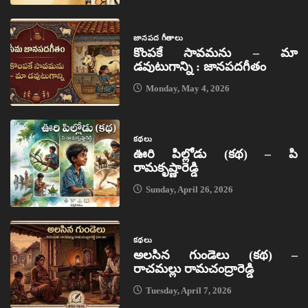
జానపద గీతాలు
కొంపకే సావమను – మా
డవుటుగాన్ని : జానపదగీతం
Monday, May 4, 2026
కథలు
ఊరి పిల్లోడు (కథ) – పి
రామకృష్ణారెడ్డి
Sunday, April 26, 2026
కథలు
అలసిన గుండెలు (కథ) –
రాచమల్లు రామచంద్రారెడ్డి
Tuesday, April 7, 2026