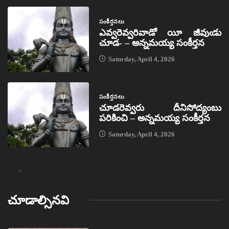
సంకీర్తనలు
ఎవ్వరెవ్వరివాడో యీ జీవుఁడు
చూడ- – అన్నమయ్య సంకీర్తన
Saturday, April 4, 2026
సంకీర్తనలు
చూడరెవ్వరు దీనిసోద్యంబు
పరికించి – అన్నమయ్య సంకీర్తన
Saturday, April 4, 2026
చూడాల్సినవి