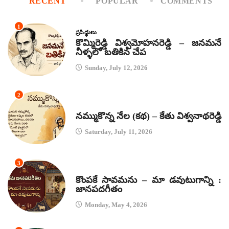
RECENT
POPULAR
COMMENTS
1
ప్రసిద్ధులు
కొమ్మిరెడ్డి విశ్వమోహనరెడ్డి – జనమనే
నీళ్ళలో బతికిన చేప
Sunday, July 12, 2026
2
కథలు
నమ్ముకొన్న నేల (కథ) – కేతు విశ్వనాథరెడ్డి
Saturday, July 11, 2026
3
జానపద గీతాలు
కొంపకే సావమను – మా డవుటుగాన్ని :
జానపదగీతం
Monday, May 4, 2026