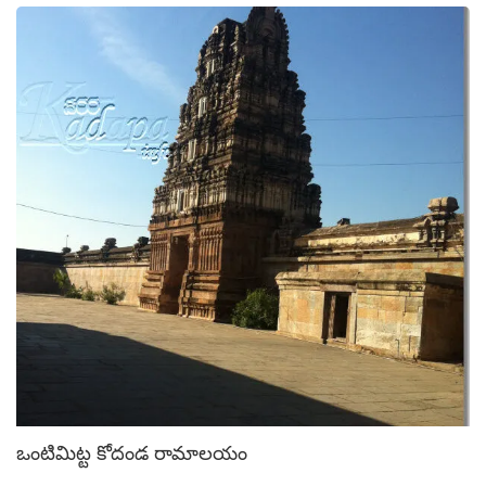
ఒంటిమిట్ట కోదండ రామాలయం