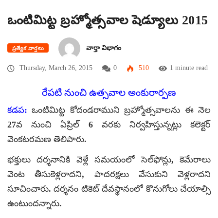
ఒంటిమిట్ట బ్రహ్మోత్సవాల షెడ్యూలు 2015
వార్తా విభాగం
ప్రత్యేక వార్తలు
Thursday, March 26, 2015
0
510
1 minute read
రేపటి నుంచి ఉత్సవాల అంకురార్పణ
కడప:
ఒంటిమిట్ట కోదండరాముని బ్రహ్మోత్సవాలను ఈ నెల
27వ నుంచి ఏప్రిల్ 6 వరకు నిర్వహిస్తున్నట్లు కలెక్టర్
వెంకటరమణ తెలిపారు.
భక్తులు దర్శనానికి వెళ్లే సమయంలో సెల్‌ఫోన్లు, కెమేరాలు
వెంట తీసుకెళ్లరాదని, పాదరక్షలు వేసుకుని వెళ్లరాదని
సూచించారు. దర్శనం టికెట్ దేవస్థానంలో కొనుగోలు చేయాల్సి
ఉంటుందన్నారు.