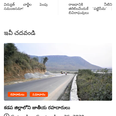
విద్యుత్ చార్జీల పెంపు
రాజధానికి నీటిని
సమంజసమా!
తరిలించేందుకే ‘పట్టిసీమ’ :
బివిరాఘవులు
ఇవీ చదవండి
రహదారులు
సమాచారం
కడప జిల్లాలోని జాతీయ రహదారులు
ఇ