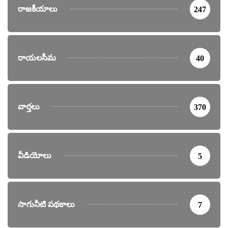
రాజకీయాలు
247
రాయలసీమ
40
వార్తలు
370
వీడియోలు
5
సాగునీటి పథకాలు
7