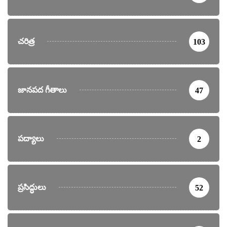
చరిత్ర
103
జానపద గీతాలు
47
పద్యాలు
2
ప్రసిద్ధులు
52