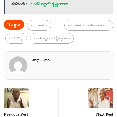
చదవండి :
ఒంటిమిట్టలో కృష్ణంరాజు
Tags:
vontimitta
vontimitta brahmotsavam
ఒంటిమిట్ట
ఒంటిమిట్ట బ్రహ్మోత్సవాలు
వార్తా విభాగం
Previous Post
Next Post