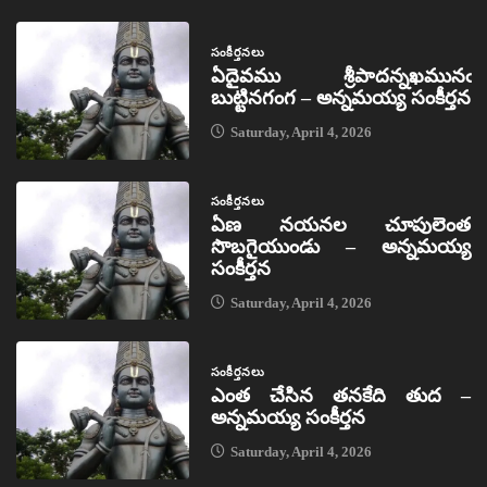
సంకీర్తనలు
ఏదైవము శ్రీపాదన్నఖమునఁ
బుట్టినగంగ – అన్నమయ్య సంకీర్తన
Saturday, April 4, 2026
సంకీర్తనలు
ఏణ నయనల చూపులెంత
సొబగైయుండు – అన్నమయ్య
సంకీర్తన
Saturday, April 4, 2026
సంకీర్తనలు
ఎంత చేసిన తనకేది తుద –
అన్నమయ్య సంకీర్తన
Saturday, April 4, 2026