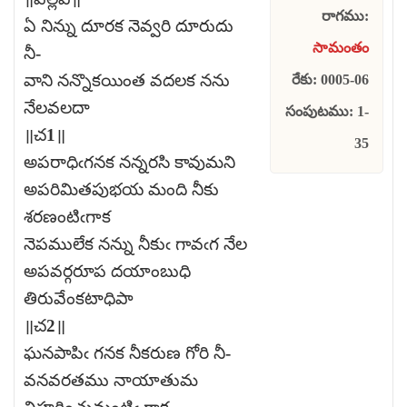
రాగము:
ఏ నిన్ను దూరక నెవ్వరి దూరుదు
సామంతం
నీ-
వాని నన్నొకయింత వదలక నను
రేకు: 0005-06
నేలవలదా
సంపుటము: 1-
॥చ1॥
35
అపరాధిఁగనక నన్నరసి కావుమని
అపరిమితపుభయ మంది నీకు
శరణంటిఁగాక
నెపములేక నన్ను నీకుఁ గావఁగ నేల
అపవర్గరూప దయాంబుధి
తిరువేంకటాధిపా
॥చ2॥
ఘనపాపిఁ గనక నీకరుణ గోరి నీ-
వనవరతము నాయాతుమ