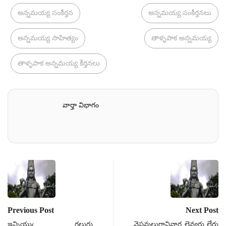
అన్నమయ్య సంకీర్తన
అన్నమయ్య సంకీర్తనలు
అన్నమయ్య సాహిత్యం
తాళ్ళపాక అన్నమయ్య
తాళ్ళపాక అన్నమయ్య కీర్తనలు
వార్తా విభాగం
Previous Post
Next Post
ఇన్నియుఁ గలుగు
వైష్ణవులుగానివార లెవ్వరు లేరు