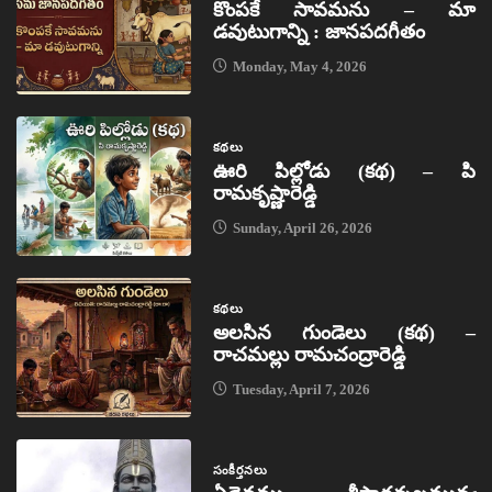
కొంపకే సావమను – మా
డవుటుగాన్ని : జానపదగీతం
Monday, May 4, 2026
కథలు
ఊరి పిల్లోడు (కథ) – పి
రామకృష్ణారెడ్డి
Sunday, April 26, 2026
కథలు
అలసిన గుండెలు (కథ) –
రాచమల్లు రామచంద్రారెడ్డి
Tuesday, April 7, 2026
సంకీర్తనలు