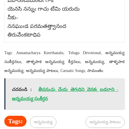
విహరించుమంటిఁ గాక
యెనసి నన్నుఁ గాచు టేమి యరుదు
నీకు-
ననఘుఁడ పరమతత్త్వానంద
తిరువేంకటాధిప
Tags: Annamacharya Keerthanalu, Telugu Devotional, అన్నమయ్య
సంకీర్తనలు, తాళ్ళపాక అన్నమయ్య కీర్తనలు, అన్నమయ్య, తాళ్ళపాక
అన్నమయ్య, అన్నమయ్య పాటలు, Carnatic Songs, సామంతం
చదవండి :
తీపనుచు చేఁదు తెగఁదిని వెనకఁ బడరాని -
అన్నమయ్య సంకీర్తన
Tags:
అన్నమయ్య
అన్నమయ్య పాటలు