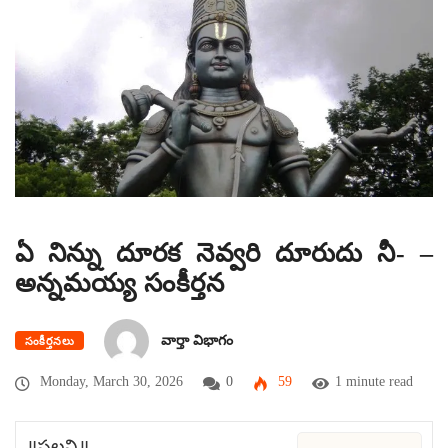
ఏ నిన్ను దూరక నెవ్వరి దూరుదు నీ- –
అన్నమయ్య సంకీర్తన
వార్తా విభాగం
సంకీర్తనలు
Monday, March 30, 2026
0
59
1 minute read
॥పల్లవి॥