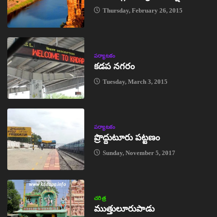
Thursday, February 26, 2015
పర్యాటకం
కడప నగరం
Tuesday, March 3, 2015
పర్యాటకం
ప్రొద్దుటూరు పట్టణం
Sunday, November 5, 2017
చరిత్ర
ముత్తులూరుపాడు