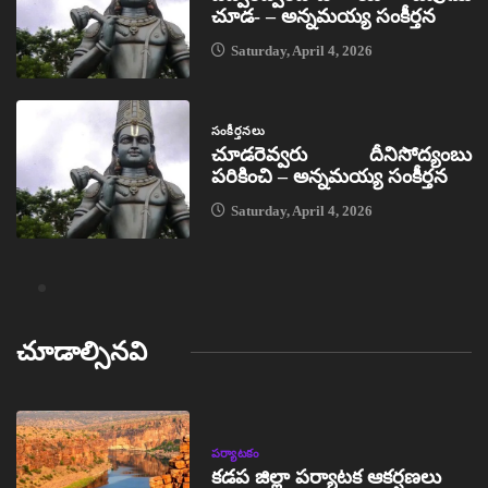
చూడ- – అన్నమయ్య సంకీర్తన
Saturday, April 4, 2026
సంకీర్తనలు
చూడరెవ్వరు దీనిసోద్యంబు
పరికించి – అన్నమయ్య సంకీర్తన
Saturday, April 4, 2026
చూడాల్సినవి
పర్యాటకం
కడప జిల్లా పర్యాటక ఆకర్షణలు