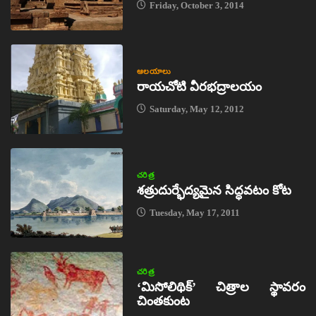
Friday, October 3, 2014
ఆలయాలు
రాయచోటి వీరభద్రాలయం
Saturday, May 12, 2012
చరిత్ర
శత్రుదుర్భేద్యమైన సిద్ధవటం కోట
Tuesday, May 17, 2011
చరిత్ర
‘మిసోలిథిక్‌’ చిత్రాల స్థావరం
చింతకుంట