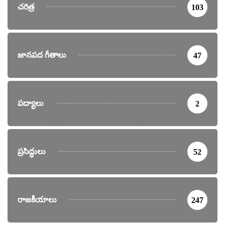
చరిత్ర
103
జానపద గీతాలు
47
పద్యాలు
2
ప్రసిద్ధులు
52
రాజకీయాలు
247