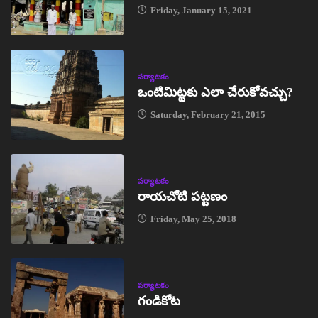
Friday, January 15, 2021
పర్యాటకం
ఒంటిమిట్టకు ఎలా చేరుకోవచ్చు?
Saturday, February 21, 2015
పర్యాటకం
రాయచోటి పట్టణం
Friday, May 25, 2018
పర్యాటకం
గండికోట