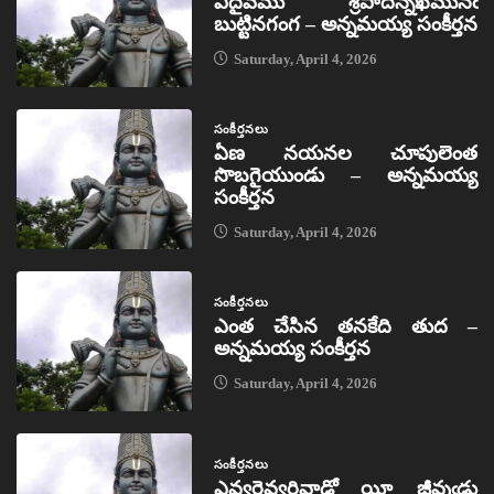
ఏదైవము శ్రీపాదన్నఖమునఁ
బుట్టినగంగ – అన్నమయ్య సంకీర్తన
Saturday, April 4, 2026
సంకీర్తనలు
ఏణ నయనల చూపులెంత
సొబగైయుండు – అన్నమయ్య
సంకీర్తన
Saturday, April 4, 2026
సంకీర్తనలు
ఎంత చేసిన తనకేది తుద –
అన్నమయ్య సంకీర్తన
Saturday, April 4, 2026
సంకీర్తనలు
ఎవ్వరెవ్వరివాడో యీ జీవుఁడు