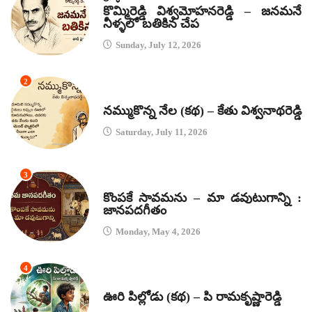
కొమ్మిరెడ్డి విశ్వమోహనరెడ్డి – జనమనే
నీళ్ళలో బతికిన చేప
Sunday, July 12, 2026
2
కథలు
నమ్ముకొన్న నేల (కథ) – కేతు విశ్వనాథరెడ్డి
Saturday, July 11, 2026
3
జానపద గీతాలు
కొంపకే సావమను – మా డవుటుగాన్ని :
జానపదగీతం
Monday, May 4, 2026
4
కథలు
ఊరి పిల్లోడు (కథ) – పి రామకృష్ణారెడ్డి