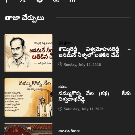
తాజా చేర్పులు
ప్రసిద్ధులు
కొమ్మిరెడ్డి విశ్వమోహనరెడ్డి –
జనమనే నీళ్ళలో బతికిన చేప
Sunday, July 12, 2026
కథలు
నమ్ముకొన్న నేల (కథ) – కేతు
విశ్వనాథరెడ్డి
Saturday, July 11, 2026
జానపద గీతాలు