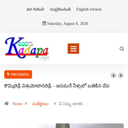
మా గురించి
సంప్రదించండి
English version
Saturday, August 8, 2026
TRENDING
కొమ్మిరెడ్డి విశ్వమోహనరెడ్డి – జనమనే నీళ్ళలో బతికిన చేప
Home
సంకీర్తనలు
ఏ నిన్ను దూరక…