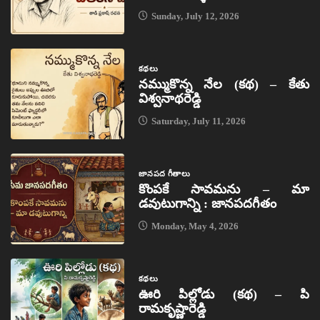
Sunday, July 12, 2026
కథలు
నమ్ముకొన్న నేల (కథ) – కేతు
విశ్వనాథరెడ్డి
Saturday, July 11, 2026
జానపద గీతాలు
కొంపకే సావమను – మా
డవుటుగాన్ని : జానపదగీతం
Monday, May 4, 2026
కథలు
ఊరి పిల్లోడు (కథ) – పి
రామకృష్ణారెడ్డి