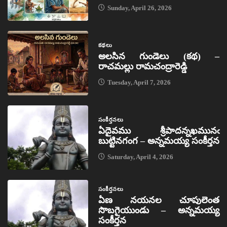
Sunday, April 26, 2026
కథలు
అలసిన గుండెలు (కథ) –
రాచమల్లు రామచంద్రారెడ్డి
Tuesday, April 7, 2026
సంకీర్తనలు
ఏదైవము శ్రీపాదన్నఖమునఁ
బుట్టినగంగ – అన్నమయ్య సంకీర్తన
Saturday, April 4, 2026
సంకీర్తనలు
ఏణ నయనల చూపులెంత
సొబగైయుండు – అన్నమయ్య
సంకీర్తన