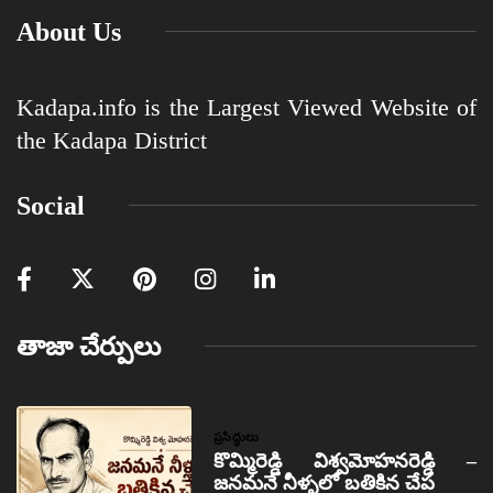
About Us
Kadapa.info is the Largest Viewed Website of
the Kadapa District
Social
తాజా చేర్పులు
ప్రసిద్ధులు
కొమ్మిరెడ్డి విశ్వమోహనరెడ్డి –
జనమనే నీళ్ళలో బతికిన చేప