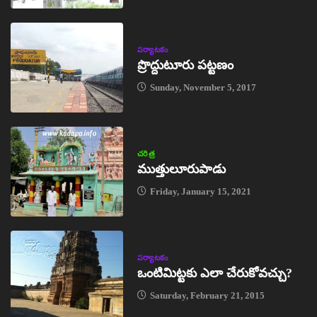
పర్యాటకం
ప్రొద్దుటూరు పట్టణం
Sunday, November 5, 2017
చరిత్ర
ముత్తులూరుపాడు
Friday, January 15, 2021
పర్యాటకం
ఒంటిమిట్టకు ఎలా చేరుకోవచ్చు?
Saturday, February 21, 2015