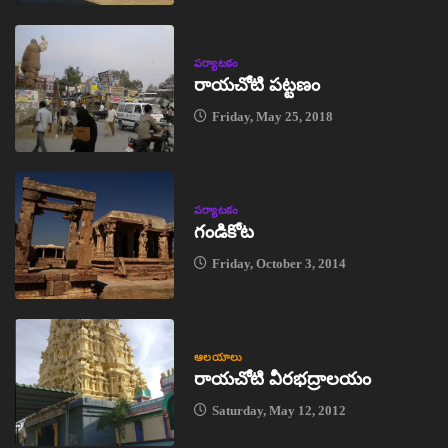
పర్యాటకం
రాయచోటి పట్టణం
Friday, May 25, 2018
పర్యాటకం
గండికోట
Friday, October 3, 2014
ఆలయాలు
రాయచోటి వీరభద్రాలయం
Saturday, May 12, 2012