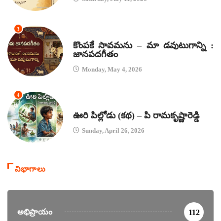
3
జానపద గీతాలు
కొంపకే సావమను – మా డవుటుగాన్ని :
జానపదగీతం
Monday, May 4, 2026
4
కథలు
ఊరి పిల్లోడు (కథ) – పి రామకృష్ణారెడ్డి
Sunday, April 26, 2026
విభాగాలు
అభిప్రాయం
112