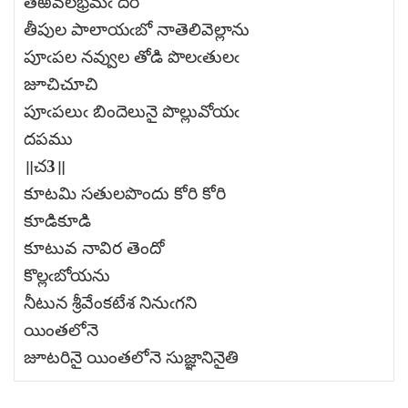
తెఱవలభ్రమఁ దరి
తీపుల పాలాయఁబో నాతెలివెల్లాను
పూఁపల నవ్వుల తోడి పొలఁతులఁ
జూచిచూచి
పూఁపలుఁ బిందెలునై పొల్లువోయఁ
దపము
॥చ3॥
కూటమి సతులపొందు కోరి కోరి
కూడికూడి
కూటువ నావిర తెందో
కొల్లఁబోయను
నీటున శ్రీవేంకటేశ నినుఁగని
యింతలోనె
జూటరినై యింతలోనె సుజ్ఞానినైతి