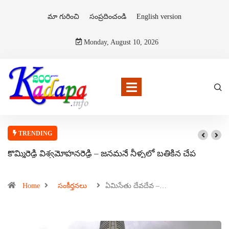
మా గురించి
సంప్రదించండి
English version
Monday, August 10, 2026
TRENDING
కొమ్మిరెడ్డి విశ్వమోహనరెడ్డి – జనమనే నీళ్ళలో బతికిన చేప
Home
సంకీర్తనలు
ఏమిసేతు దేవదేవ –…