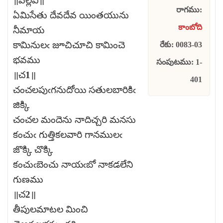
॥పల్లవి॥
రాగము:
ఏమిసేతు దేవదేవ యింతయును
కాంబోది
నీమాయ
కామినులఁ జూచిచూచి కామించె
రేకు: 0083-03
భవము
సంపుటము: 1-
॥చ1॥
401
చంచలపుఁగనుదోయి సతులబారికిఁ
జిక్కి
చంచల మందెను నాదిచ్చరి మనసు
కంచుఁ గుత్తికలవారి గానములఁ
జొక్కి చొక్కి
కంచుఁబెంచు నాయఁబో నాకడలేని
గుణము
॥చ2॥
తీపులమాటల మించి