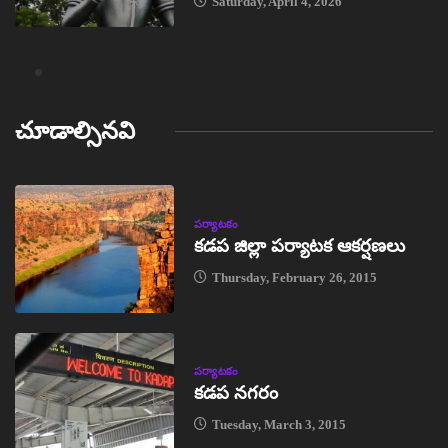
Saturday, April 4, 2026
చూడాల్సినవి
పర్యాటకం
కడప జిల్లా పర్యాటక ఆకర్షణలు
Thursday, February 26, 2015
పర్యాటకం
కడప నగరం
Tuesday, March 3, 2015