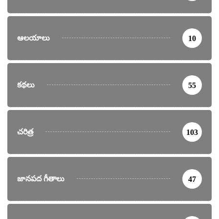
ఆలయాలు
10
కథలు
55
చరిత్ర
103
జానపద గీతాలు
47