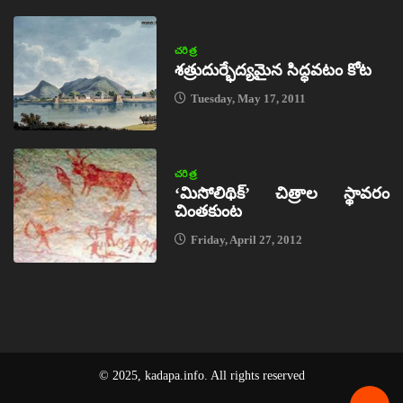
చరిత్ర
శత్రుదుర్భేద్యమైన సిద్ధవటం కోట
Tuesday, May 17, 2011
చరిత్ర
‘మిసోలిథిక్‌’ చిత్రాల స్థావరం
చింతకుంట
Friday, April 27, 2012
© 2025, kadapa.info. All rights reserved