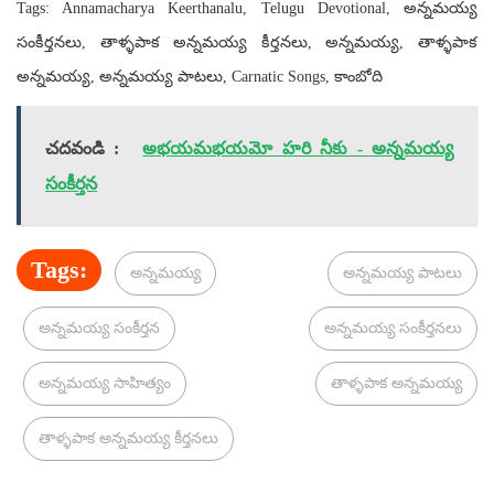
Tags: Annamacharya Keerthanalu, Telugu Devotional, అన్నమయ్య
సంకీర్తనలు, తాళ్ళపాక అన్నమయ్య కీర్తనలు, అన్నమయ్య, తాళ్ళపాక
అన్నమయ్య, అన్నమయ్య పాటలు, Carnatic Songs, కాంబోది
చదవండి :
అభయమభయమో హరి నీకు - అన్నమయ్య
సంకీర్తన
Tags:
అన్నమయ్య
అన్నమయ్య పాటలు
అన్నమయ్య సంకీర్తన
అన్నమయ్య సంకీర్తనలు
అన్నమయ్య సాహిత్యం
తాళ్ళపాక అన్నమయ్య
తాళ్ళపాక అన్నమయ్య కీర్తనలు