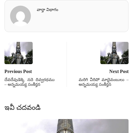
వార్తా విభాగం
Previous Post
Next Post
దేవదేవుడెక్కె నదె దివ్వరథము
మరిగి వీరిపో మాదైవంబులు –
– అన్నమయ్య సంకీర్తన
అన్నమయ్య సంకీర్తన
ఇవీ చదవండి