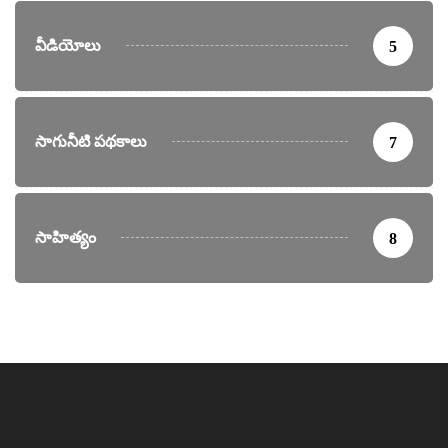
వీడియోలు
5
సాగునీటి పథకాలు
7
సాహిత్యం
8