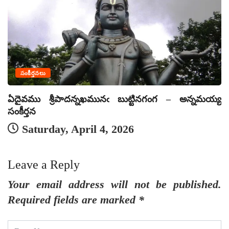
సంకీర్తనలు
ఏదైవము శ్రీపాదన్నఖమునఁ బుట్టినగంగ – అన్నమయ్య
ఏ
సంకీర్తన
సం
Saturday, April 4, 2026
Leave a Reply
Your email address will not be published.
Required fields are marked
*