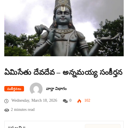
ఏమిసేతు దేవదేవ – అన్నమయ్య సంకీర్తన
వార్తా విభాగం
సంకీర్తనలు
Wednesday, March 18, 2026
0
102
2 minutes read