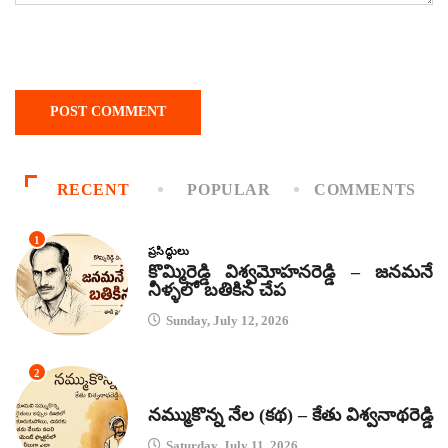
RECENT
POPULAR
COMMENTS
1
ప్రసిద్ధులు
కొమ్మిరెడ్డి విశ్వమోహనరెడ్డి – జనమనే
నీళ్ళలో బతికిన చేప
Sunday, July 12, 2026
2
కథలు
నమ్ముకొన్న నేల (కథ) – కేతు విశ్వనాథరెడ్డి
Saturday, July 11, 2026