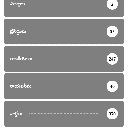
పద్యాలు
2
ప్రసిద్ధులు
52
రాజకీయాలు
247
రాయలసీమ
40
వార్తలు
370