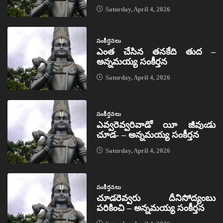
Saturday, April 4, 2026
సంకీర్తనలు
ఎంత చేసిన తనకేది తుద –
అన్నమయ్య సంకీర్తన
Saturday, April 4, 2026
సంకీర్తనలు
ఎవ్వరెవ్వరివాడో యీ జీవుఁడు
చూడ- – అన్నమయ్య సంకీర్తన
Saturday, April 4, 2026
సంకీర్తనలు
చూడరెవ్వరు దీనిసోద్యంబు
పరికించి – అన్నమయ్య సంకీర్తన