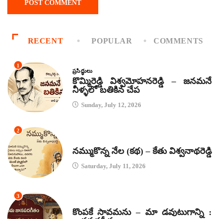
RECENT
POPULAR
COMMENTS
1
ప్రసిద్ధులు
కొమ్మిరెడ్డి విశ్వమోహనరెడ్డి – జనమనే
నీళ్ళలో బతికిన చేప
Sunday, July 12, 2026
2
కథలు
నమ్ముకొన్న నేల (కథ) – కేతు విశ్వనాథరెడ్డి
Saturday, July 11, 2026
3
జానపద గీతాలు
కొంపకే సావమను – మా డవుటుగాన్ని :