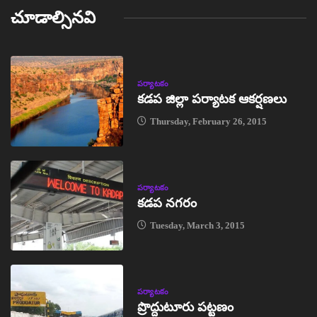
చూడాల్సినవి
పర్యాటకం
కడప జిల్లా పర్యాటక ఆకర్షణలు
Thursday, February 26, 2015
పర్యాటకం
కడప నగరం
Tuesday, March 3, 2015
పర్యాటకం
ప్రొద్దుటూరు పట్టణం