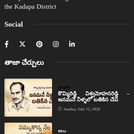
the Kadapa District
Social
తాజా చేర్పులు
ప్రసిద్ధులు
కొమ్మిరెడ్డి విశ్వమోహనరెడ్డి –
జనమనే నీళ్ళలో బతికిన చేప
Sunday, July 12, 2026
కథలు