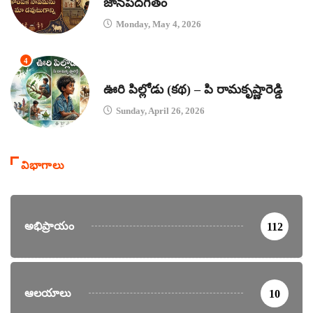
జానపదగీతం
Monday, May 4, 2026
4
కథలు
ఊరి పిల్లోడు (కథ) – పి రామకృష్ణారెడ్డి
Sunday, April 26, 2026
విభాగాలు
అభిప్రాయం
112
ఆలయాలు
10