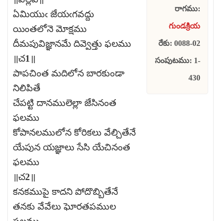
రాగము:
ఏమియుఁ జేయఁగవద్దు
గుండక్రియ
యింతలోనె మోక్షము
దీమపువిజ్ఞానమే దివ్వెత్తు ఫలము
రేకు: 0088-02
॥చ1॥
సంపుటము: 1-
పాపచింత మదిలోన బారకుండా
430
నిలిపితే
చేపట్టి దానములెల్లా జేసినంత
ఫలము
కోపానలములోన కోరికలు వేల్చితేనే
యేపున యజ్ఞాలు సేసి యేచినంత
ఫలము
॥చ2॥
కనకముపై కాదని పోదొబ్బితేనే
తనకు వేవేలు ఘోరతపముల