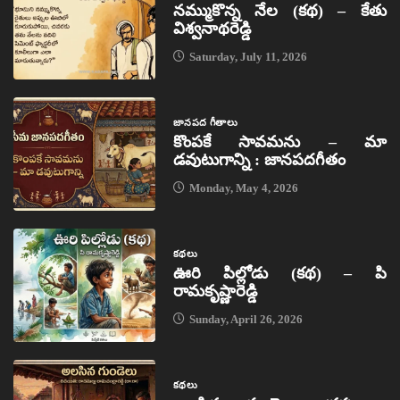
నమ్ముకొన్న నేల (కథ) – కేతు
విశ్వనాథరెడ్డి
Saturday, July 11, 2026
జానపద గీతాలు
కొంపకే సావమను – మా
డవుటుగాన్ని : జానపదగీతం
Monday, May 4, 2026
కథలు
ఊరి పిల్లోడు (కథ) – పి
రామకృష్ణారెడ్డి
Sunday, April 26, 2026
కథలు