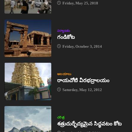
Friday, May 25, 2018
పర్యాటకం
గండికోట
Friday, October 3, 2014
ఆలయాలు
రాయచోటి వీరభద్రాలయం
Saturday, May 12, 2012
చరిత్ర
శత్రుదుర్భేద్యమైన సిద్ధవటం కోట