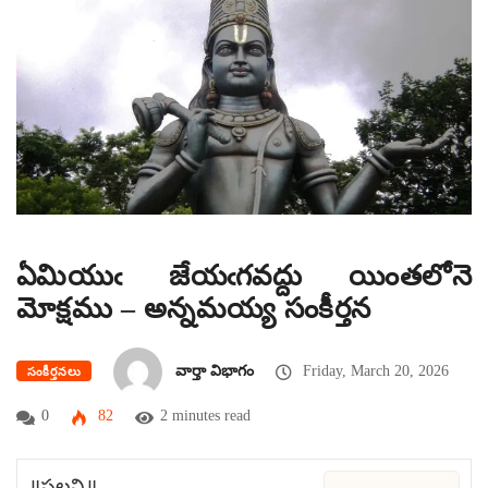
ఏమియుఁ జేయఁగవద్దు యింతలోనె
మోక్షము – అన్నమయ్య సంకీర్తన
వార్తా విభాగం
Friday, March 20, 2026
సంకీర్తనలు
0
82
2 minutes read
॥పల్లవి॥