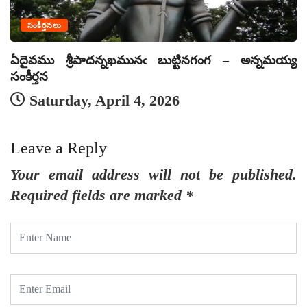
సంకీర్తనలు
ఏదైవము శ్రీపాదన్నఖమునఁ బుట్టినగంగ – అన్నమయ్య
ఏ
సంకీర్తన
సం
Saturday, April 4, 2026
Leave a Reply
Your email address will not be published.
Required fields are marked
*