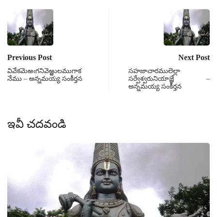
Previous Post
Next Post
వివేకమెఱఁగనివెఱ్ఱులముగాక
సహజాచారములెల్లా
నేము – అన్నమయ్య సంకీర్తన
సర్వేశ్వరునియాజ్ఞే –
అన్నమయ్య సంకీర్తన
ఇవీ చదవండి