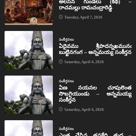
అలసిన గుండెలు (కథ) –
రాచమల్లు రామచంద్రారెడ్డి
Tuesday, April 7, 2026
సంకీర్తనలు
ఏదైవము శ్రీపాదన్నఖమునఁ
బుట్టినగంగ – అన్నమయ్య సంకీర్తన
Saturday, April 4, 2026
సంకీర్తనలు
ఏణ నయనల చూపులెంత
సొబగైయుండు – అన్నమయ్య
సంకీర్తన
Saturday, April 4, 2026
సంకీర్తనలు
ఎంత చేసిన తనకేది తుద –