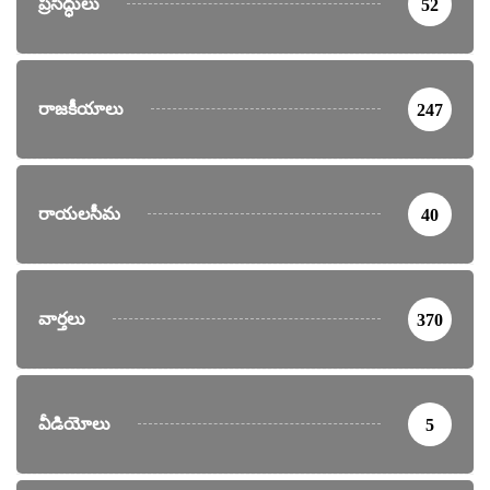
ప్రసిద్ధులు
52
రాజకీయాలు
247
రాయలసీమ
40
వార్తలు
370
వీడియోలు
5