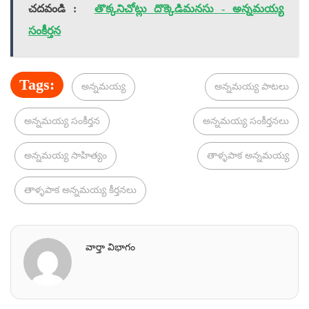
చదవండి :
తొక్కనిచోట్లు దొక్కెడిమనసు - అన్నమయ్య
సంకీర్తన
Tags:
అన్నమయ్య
అన్నమయ్య పాటలు
అన్నమయ్య సంకీర్తన
అన్నమయ్య సంకీర్తనలు
అన్నమయ్య సాహిత్యం
తాళ్ళపాక అన్నమయ్య
తాళ్ళపాక అన్నమయ్య కీర్తనలు
వార్తా విభాగం