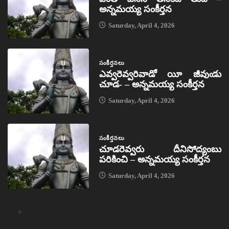
అన్నమయ్య సంకీర్తన
Saturday, April 4, 2026
సంకీర్తనలు
ఎవ్వరెవ్వరివాడో యీ జీవుఁడు
చూడ- – అన్నమయ్య సంకీర్తన
Saturday, April 4, 2026
సంకీర్తనలు
చూడరెవ్వరు దీనిసోద్యంబు
పరికించి – అన్నమయ్య సంకీర్తన
Saturday, April 4, 2026