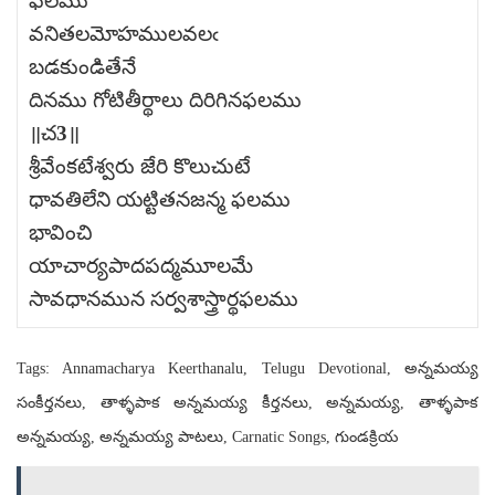
ఫలము
వనితలమోహములవలఁ
బడకుండితేనే
దినము గోటితీర్థాలు దిరిగినఫలము
॥చ3॥
శ్రీవేంకటేశ్వరు జేరి కొలుచుటే
ధావతిలేని యట్టితనజన్మ ఫలము
భావించి
యాచార్యపాదపద్మమూలమే
సావధానమున సర్వశాస్త్రార్థఫలము
Tags: Annamacharya Keerthanalu, Telugu Devotional, అన్నమయ్య
సంకీర్తనలు, తాళ్ళపాక అన్నమయ్య కీర్తనలు, అన్నమయ్య, తాళ్ళపాక
అన్నమయ్య, అన్నమయ్య పాటలు, Carnatic Songs, గుండక్రియ