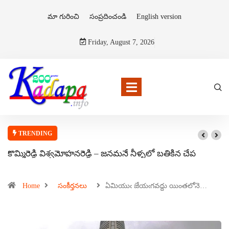
మా గురించి
సంప్రదించండి
English version
Friday, August 7, 2026
TRENDING
కొమ్మిరెడ్డి విశ్వమోహనరెడ్డి – జనమనే నీళ్ళలో బతికిన చేప
Home
సంకీర్తనలు
ఏమియుఁ జేయఁగవద్దు యింతలోనె…