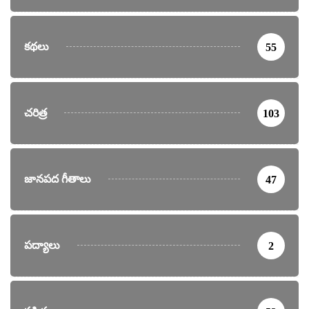
కథలు
55
చరిత్ర
103
జానపద గీతాలు
47
పద్యాలు
2