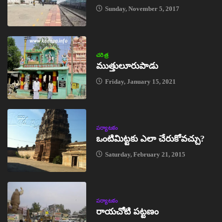
Sunday, November 5, 2017
చరిత్ర
ముత్తులూరుపాడు
Friday, January 15, 2021
పర్యాటకం
ఒంటిమిట్టకు ఎలా చేరుకోవచ్చు?
Saturday, February 21, 2015
పర్యాటకం
రాయచోటి పట్టణం