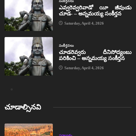
సంకీర్తనలు
ఎవ్వరెవ్వరివాడో యీ జీవుఁడు
చూడ- – అన్నమయ్య సంకీర్తన
Saturday, April 4, 2026
సంకీర్తనలు
చూడరెవ్వరు దీనిసోద్యంబు
పరికించి – అన్నమయ్య సంకీర్తన
Saturday, April 4, 2026
చూడాల్సినవి
పర్యాటకం