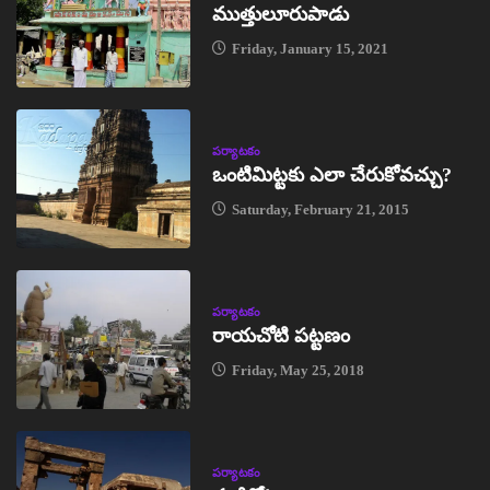
ముత్తులూరుపాడు
Friday, January 15, 2021
పర్యాటకం
ఒంటిమిట్టకు ఎలా చేరుకోవచ్చు?
Saturday, February 21, 2015
పర్యాటకం
రాయచోటి పట్టణం
Friday, May 25, 2018
పర్యాటకం