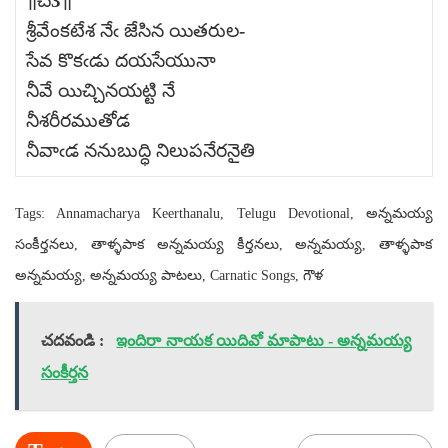
॥చ3॥
శ్రీవేంకటేశ నేఁ జేసిన యితరుల-
సేవ కొకఁడు దయసేయునా
నీవే యిచ్చినయట్టి నే
నీశరీరముతోడ
నీవాఁడ ననుబుద్ధి నిలుపనేరనైతి
Tags: Annamacharya Keerthanalu, Telugu Devotional, అన్నమయ్య
సంకీర్తనలు, తాళ్ళపాక అన్నమయ్య కీర్తనలు, అన్నమయ్య, తాళ్ళపాక
అన్నమయ్య, అన్నమయ్య పాటలు, Carnatic Songs, గౌళ
చదవండి :
ఇందిరా నాయక యిదివో మాపాటు - అన్నమయ్య
సంకీర్తన