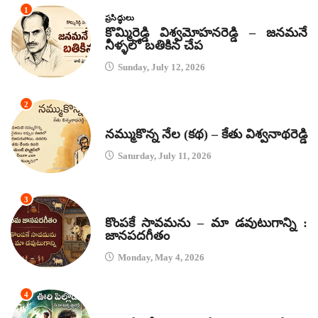
1
ప్రసిద్ధులు
కొమ్మిరెడ్డి విశ్వమోహనరెడ్డి – జనమనే
నీళ్ళలో బతికిన చేప
Sunday, July 12, 2026
2
కథలు
నమ్ముకొన్న నేల (కథ) – కేతు విశ్వనాథరెడ్డి
Saturday, July 11, 2026
3
జానపద గీతాలు
కొంపకే సావమను – మా డవుటుగాన్ని :
జానపదగీతం
Monday, May 4, 2026
4
కథలు