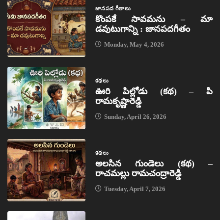
జానపద గీతాలు
కొంపకే సావమను – మా
డవుటుగాన్ని : జానపదగీతం
Monday, May 4, 2026
కథలు
ఊరి పిల్లోడు (కథ) – పి
రామకృష్ణారెడ్డి
Sunday, April 26, 2026
కథలు
అలసిన గుండెలు (కథ) –
రాచమల్లు రామచంద్రారెడ్డి
Tuesday, April 7, 2026