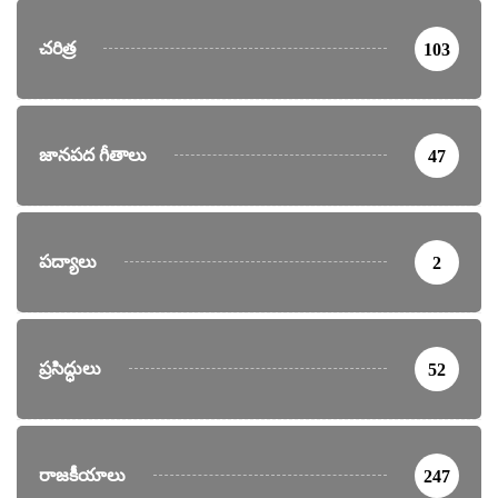
చరిత్ర
103
జానపద గీతాలు
47
పద్యాలు
2
ప్రసిద్ధులు
52
రాజకీయాలు
247