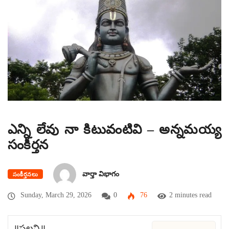
ఎన్ని లేవు నా కిటువంటివి – అన్నమయ్య
సంకీర్తన
వార్తా విభాగం
సంకీర్తనలు
Sunday, March 29, 2026
0
76
2 minutes read
॥పల్లవి॥