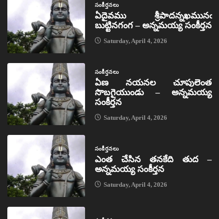
సంకీర్తనలు
ఏదైవము శ్రీపాదన్నఖమునఁ
బుట్టినగంగ – అన్నమయ్య సంకీర్తన
Saturday, April 4, 2026
సంకీర్తనలు
ఏణ నయనల చూపులెంత
సొబగైయుండు – అన్నమయ్య
సంకీర్తన
Saturday, April 4, 2026
సంకీర్తనలు
ఎంత చేసిన తనకేది తుద –
అన్నమయ్య సంకీర్తన
Saturday, April 4, 2026