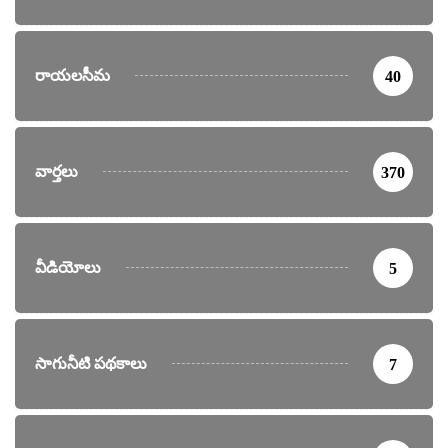
రాయలసీమ
40
వార్తలు
370
వీడియోలు
5
సాగునీటి పథకాలు
7