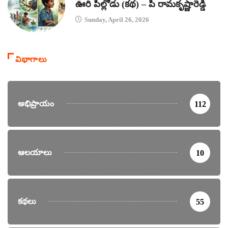
ఊరి పిల్లోడు (కథ) – పి రామకృష్ణారెడ్డి
Sunday, April 26, 2026
విభాగాలు
అభిప్రాయం
112
ఆలయాలు
10
కథలు
55