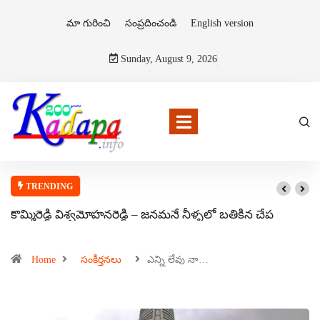
మా గురించి
సంప్రదించండి
English version
Sunday, August 9, 2026
TRENDING
కొమ్మిరెడ్డి విశ్వమోహనరెడ్డి – జనమనే నీళ్ళలో బతికిన చేప
Home
సంకీర్తనలు
ఎన్ని లేవు నా…