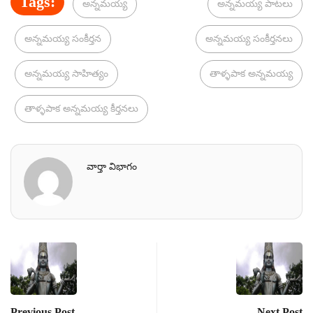
Tags:
అన్నమయ్య
అన్నమయ్య పాటలు
అన్నమయ్య సంకీర్తన
అన్నమయ్య సంకీర్తనలు
అన్నమయ్య సాహిత్యం
తాళ్ళపాక అన్నమయ్య
తాళ్ళపాక అన్నమయ్య కీర్తనలు
వార్తా విభాగం
Previous Post
Next Post