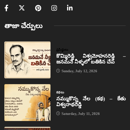
తాజా చేర్పులు
ప్రసిద్ధులు
కొమ్మిరెడ్డి విశ్వమోహనరెడ్డి –
జనమనే నీళ్ళలో బతికిన చేప
Sunday, July 12, 2026
కథలు
నమ్ముకొన్న నేల (కథ) – కేతు
విశ్వనాథరెడ్డి
Saturday, July 11, 2026