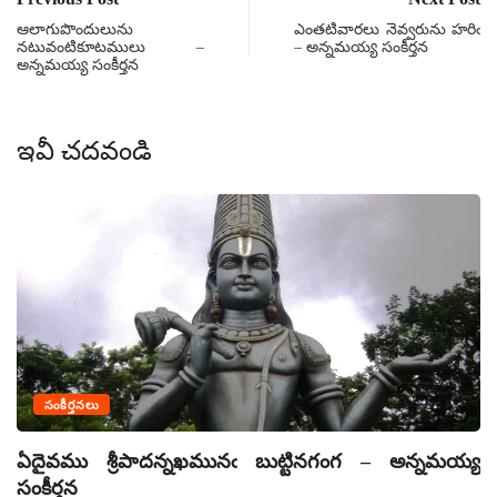
ఆలాగుపొందులును
ఎంతటివారలు నెవ్వరును హరిఁ
నటువంటికూటములు –
– అన్నమయ్య సంకీర్తన
అన్నమయ్య సంకీర్తన
ఇవీ చదవండి
సంకీర్తనలు
ఏదైవము శ్రీపాదన్నఖమునఁ బుట్టినగంగ – అన్నమయ్య
ఏ
సంకీర్తన
సం