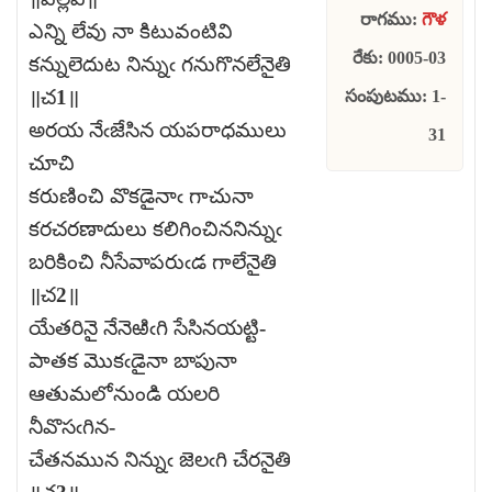
రాగము:
గౌళ
ఎన్ని లేవు నా కిటువంటివి
రేకు: 0005-03
కన్నులెదుట నిన్నుఁ గనుగొనలేనైతి
॥చ1॥
సంపుటము: 1-
అరయ నేఁజేసిన యపరాధములు
31
చూచి
కరుణించి వొకడైనాఁ గాచునా
కరచరణాదులు కలిగించిననిన్నుఁ
బరికించి నీసేవాపరుఁడ గాలేనైతి
॥చ2॥
యేతరినై నేనెఱిఁగి సేసినయట్టి-
పాతక మొకఁడైనా బాపునా
ఆతుమలోనుండి యలరి
నీవొసఁగిన-
చేతనమున నిన్నుఁ జెలఁగి చేరనైతి