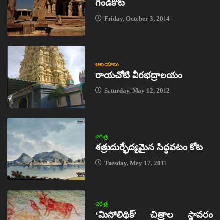
గండికోట
Friday, October 3, 2014
ఆలయాలు
రాయచోటి వీరభద్రాలయం
Saturday, May 12, 2012
చరిత్ర
శత్రుదుర్భేద్యమైన సిద్ధవటం కోట
Tuesday, May 17, 2011
చరిత్ర
‘మిసోలిథిక్‌’ చిత్రాల స్థావరం