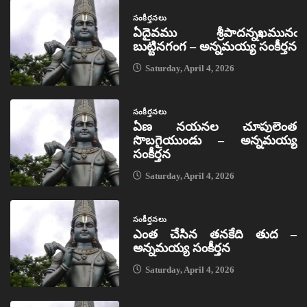
సంకీర్తనలు
ఏదైవము శ్రీపాదన్నఖమునఁ
బుట్టినగంగ – అన్నమయ్య సంకీర్తన
Saturday, April 4, 2026
సంకీర్తనలు
ఏణ నయనల చూపులెంత
సొబగైయుండు – అన్నమయ్య
సంకీర్తన
Saturday, April 4, 2026
సంకీర్తనలు
ఎంత చేసిన తనకేది తుద –
అన్నమయ్య సంకీర్తన
Saturday, April 4, 2026