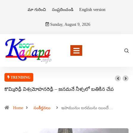
మా గురించి
సంప్రదించండి
English version
Sunday, August 9, 2026
TRENDING
కొమ్మిరెడ్డి విశ్వమోహనరెడ్డి – జనమనే నీళ్ళలో బతికిన చేప
Home
సంకీర్తనలు
ఇహమునుఁ బరమును యిందే…