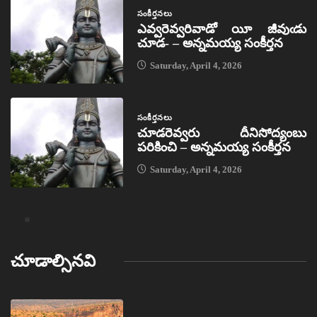
సంకీర్తనలు
ఎవ్వరెవ్వరివాడో యీ జీవుఁడు
చూడ- – అన్నమయ్య సంకీర్తన
Saturday, April 4, 2026
సంకీర్తనలు
చూడరెవ్వరు దీనిసోద్యంబు
పరికించి – అన్నమయ్య సంకీర్తన
Saturday, April 4, 2026
చూడాల్సినవి