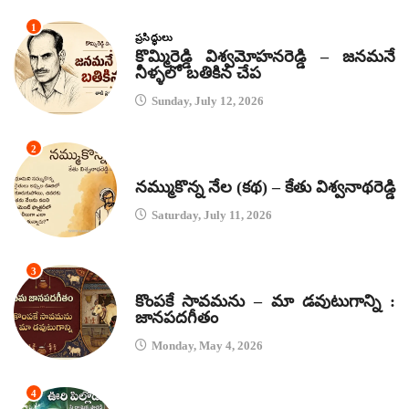
1
ప్రసిద్ధులు
కొమ్మిరెడ్డి విశ్వమోహనరెడ్డి – జనమనే
నీళ్ళలో బతికిన చేప
Sunday, July 12, 2026
2
కథలు
నమ్ముకొన్న నేల (కథ) – కేతు విశ్వనాథరెడ్డి
Saturday, July 11, 2026
3
జానపద గీతాలు
కొంపకే సావమను – మా డవుటుగాన్ని :
జానపదగీతం
Monday, May 4, 2026
4