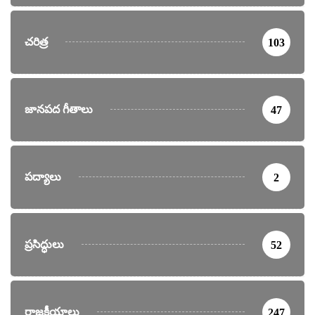
చరిత్ర
103
జానపద గీతాలు
47
పద్యాలు
2
ప్రసిద్ధులు
52
రాజకీయాలు
247