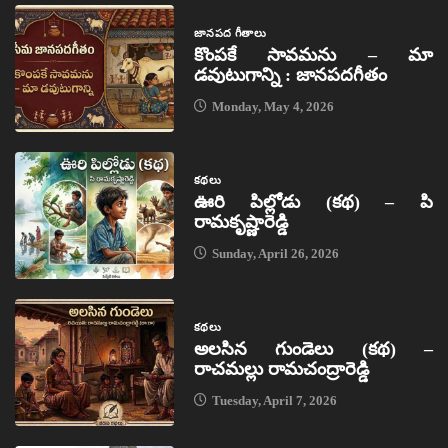
జానపద గీతాలు
కొంపకే సావమను – మా
డవుటుగాన్ని : జానపదగీతం
Monday, May 4, 2026
కథలు
ఊరి పిల్లోడు (కథ) – పి
రామకృష్ణారెడ్డి
Sunday, April 26, 2026
కథలు
అలసిన గుండెలు (కథ) –
రాచమల్లు రామచంద్రారెడ్డి
Tuesday, April 7, 2026