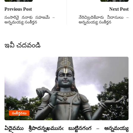
Previous Post
Next Post
సంసారినై ననాకు సహజమే –
నేరిచిబ్రదికేవారు నీదాసులు –
అన్నమయ్య సంకీర్తన
అన్నమయ్య సంకీర్తన
ఇవీ చదవండి
సంకీర్తనలు
ఏదైవము శ్రీపాదన్నఖమునఁ బుట్టినగంగ – అన్నమయ్య
ఏ