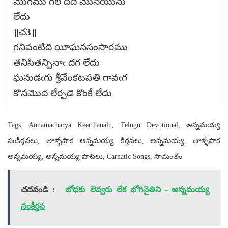
మొగము గల దిదే మొనయును
లేదు
॥చ3॥
గనివంటిది యీఘనసంసారము
తనిసితన్పినాఁ దగ లేదు
ఘనుడఁగు శ్రీవేంకటపతి గావఁగ
కొనమొద లేర్పడె కొంకే లేదు
Tags: Annamacharya Keerthanalu, Telugu Devotional, అన్నమయ్య
సంకీర్తనలు, తాళ్ళపాక అన్నమయ్య కీర్తనలు, అన్నమయ్య, తాళ్ళపాక
అన్నమయ్య, అన్నమయ్య పాటలు, Carnatic Songs, సామంతం
చదవండి :
బోధకు లెవ్వరు లేక భోగినైతిని - అన్నమయ్య
సంకీర్తన