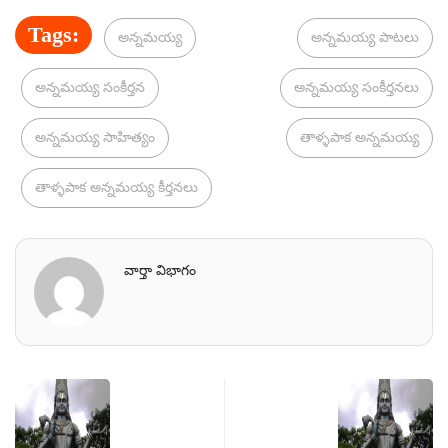
Tags:
అన్నమయ్య
అన్నమయ్య పాటలు
అన్నమయ్య సంకీర్తన
అన్నమయ్య సంకీర్తనలు
అన్నమయ్య సాహిత్యం
తాళ్ళపాక అన్నమయ్య
తాళ్ళపాక అన్నమయ్య కీర్తనలు
వార్తా విభాగం