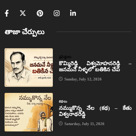
తాజా చేర్పులు
ప్రసిద్ధులు
కొమ్మిరెడ్డి విశ్వమోహనరెడ్డి –
జనమనే నీళ్ళలో బతికిన చేప
Sunday, July 12, 2026
కథలు
నమ్ముకొన్న నేల (కథ) – కేతు
విశ్వనాథరెడ్డి
Saturday, July 11, 2026