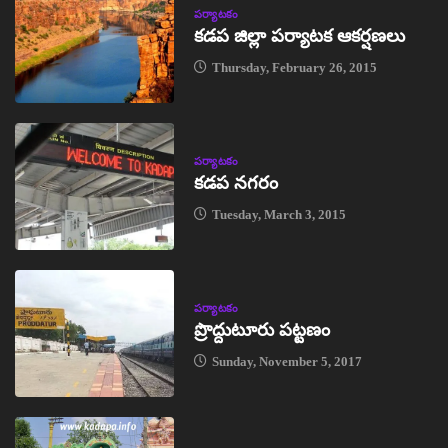
పర్యాటకం
కడప జిల్లా పర్యాటక ఆకర్షణలు
Thursday, February 26, 2015
పర్యాటకం
కడప నగరం
Tuesday, March 3, 2015
పర్యాటకం
ప్రొద్దుటూరు పట్టణం
Sunday, November 5, 2017