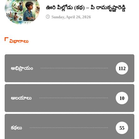
కథలు
ఊరి పిల్లోడు (కథ) – పి రామకృష్ణారెడ్డి
Sunday, April 26, 2026
విభాగాలు
అభిప్రాయం
112
ఆలయాలు
10
కథలు
55