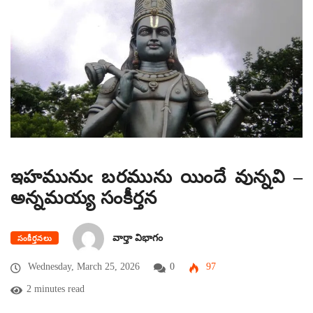
ఇహమునుఁ బరమును యిందే వున్నవి –
అన్నమయ్య సంకీర్తన
వార్తా విభాగం
సంకీర్తనలు
Wednesday, March 25, 2026
0
97
2 minutes read