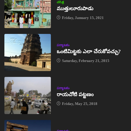
చరిత్ర
ముత్తులూరుపాడు
Friday, January 15, 2021
పర్యాటకం
ఒంటిమిట్టకు ఎలా చేరుకోవచ్చు?
Saturday, February 21, 2015
పర్యాటకం
రాయచోటి పట్టణం
Friday, May 25, 2018
పర్యాటకం