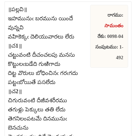
॥పల్లవి॥
రాగము:
ఇహమునుఁ బరమును యిందే
సామంతం
వున్నవి
వహికెక్కఁ దెలియువారలు లేరు
రేకు: 0098-04
॥చ1॥
సంపుటము: 1-
చట్టువంటి దీచంచలపు మనసు
492
కొట్టులఁబడేది గుఱిగాదు
దిట్ట వొరులు బోధించినఁ గరఁగదు
పట్టఁబోయితే పసలేదు
॥చ2॥
చిగురువంటి దీజీవశరీరము
తగుళ్లు పెక్కులు తతి లేదు
తెగనిలంపటమే దినమునుఁ
బెనచును