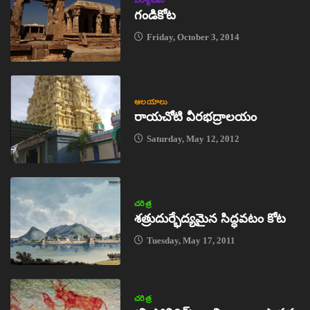
గండికోట
Friday, October 3, 2014
ఆలయాలు
రాయచోటి వీరభద్రాలయం
Saturday, May 12, 2012
చరిత్ర
శత్రుదుర్భేద్యమైన సిద్ధవటం కోట
Tuesday, May 17, 2011
చరిత్ర