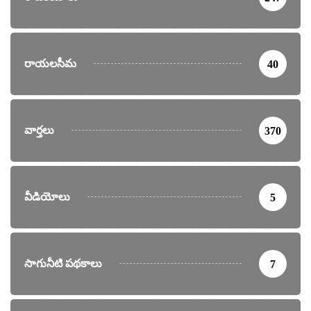
రాయలసీమ
40
వార్తలు
370
వీడియోలు
5
సాగునీటి పథకాలు
7