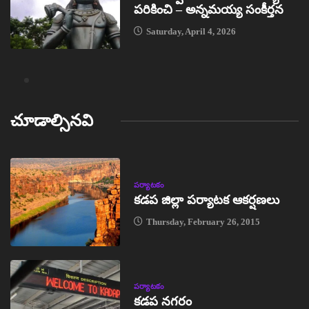
పరికించి – అన్నమయ్య సంకీర్తన
Saturday, April 4, 2026
చూడాల్సినవి
పర్యాటకం
కడప జిల్లా పర్యాటక ఆకర్షణలు
Thursday, February 26, 2015
పర్యాటకం
కడప నగరం