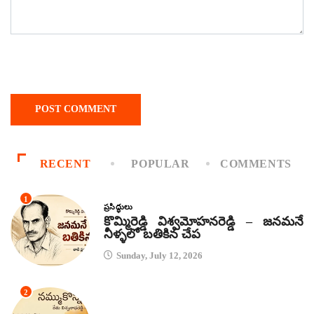
RECENT
POPULAR
COMMENTS
1
ప్రసిద్ధులు
కొమ్మిరెడ్డి విశ్వమోహనరెడ్డి – జనమనే
నీళ్ళలో బతికిన చేప
Sunday, July 12, 2026
2
కథలు