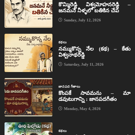
కొమ్మిరెడ్డి విశ్వమోహనరెడ్డి –
జనమనే నీళ్ళలో బతికిన చేప
Sunday, July 12, 2026
కథలు
నమ్ముకొన్న నేల (కథ) – కేతు
విశ్వనాథరెడ్డి
Saturday, July 11, 2026
జానపద గీతాలు
కొంపకే సావమను – మా
డవుటుగాన్ని : జానపదగీతం
Monday, May 4, 2026
కథలు