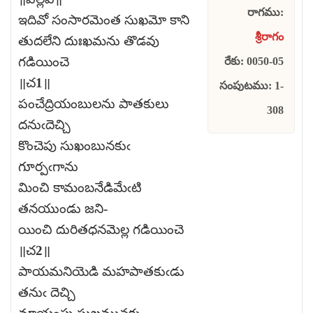
రాగము:
ఇదివో సంసారమెంత సుఖమో కాని
శ్రీరాగం
తుదలేని దుఃఖమను తొడవు
గడియించె
రేకు: 0050-05
॥చ1॥
సంపుటము: 1-
పంచేద్రియంబులను పాతకులు
308
దనుఁదెచ్చి
కొంచెపు సుఖంబునకుఁ
గూర్పఁగాను
మించి కామంబనేడిమేఁటి
తనయుండు జని-
యించి దురితధనమెల్ల గడియించె
॥చ2॥
పాయమనియెడి మహపాతకుఁడు
తనుఁ దెచ్చి