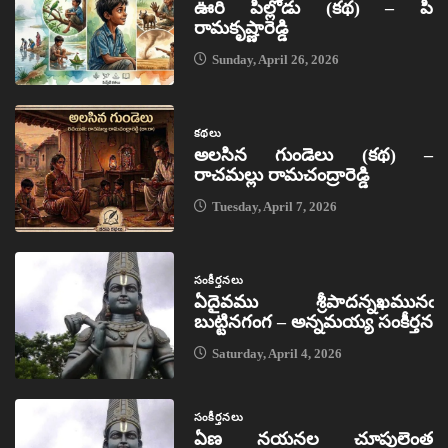
ఊరి పిల్లోడు (కథ) – పి
రామకృష్ణారెడ్డి
Sunday, April 26, 2026
కథలు
అలసిన గుండెలు (కథ) –
రాచమల్లు రామచంద్రారెడ్డి
Tuesday, April 7, 2026
సంకీర్తనలు
ఏదైవము శ్రీపాదన్నఖమునఁ
బుట్టినగంగ – అన్నమయ్య సంకీర్తన
Saturday, April 4, 2026
సంకీర్తనలు
ఏణ నయనల చూపులెంత