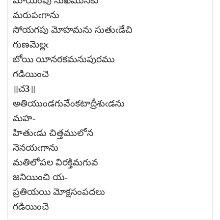
మాయంపు సుఖమునకు
మరుపఁగాను
సోయగపు మోహమను సుతుఁడేచి
గుణమెల్లఁ
బోయి యీనరకమనుపురము
గడియించె
॥చ3॥
అతియుండగువేంకటాద్రీశుఁడను
మహ-
హితుఁడు చిత్తములోన
నెనయఁగాను
మతిలోపల విరక్తిమగువ
జనియించి య-
ప్రతియయి మోక్షసంపదలు
గడియించె