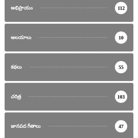
అభిప్రాయం
112
ఆలయాలు
10
కథలు
55
చరిత్ర
103
జానపద గీతాలు
47