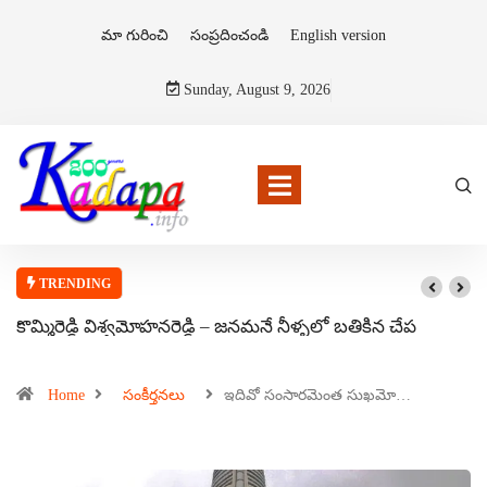
మా గురించి
సంప్రదించండి
English version
Sunday, August 9, 2026
TRENDING
కొమ్మిరెడ్డి విశ్వమోహనరెడ్డి – జనమనే నీళ్ళలో బతికిన చేప
Home
సంకీర్తనలు
ఇదివో సంసారమెంత సుఖమో…