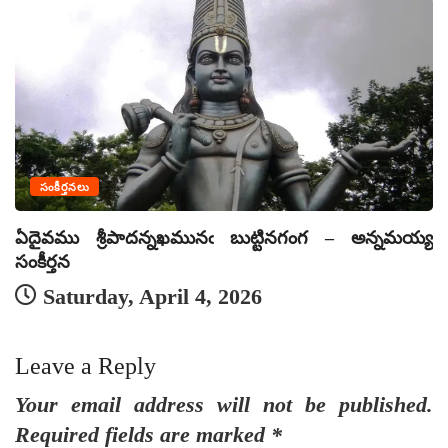
సంకీర్తనలు
ఏదైవము శ్రీపాదన్నఖమునఁ బుట్టినగంగ – అన్నమయ్య
ఏ
సంకీర్తన
సం
Saturday, April 4, 2026
Leave a Reply
Your email address will not be published.
Required fields are marked
*