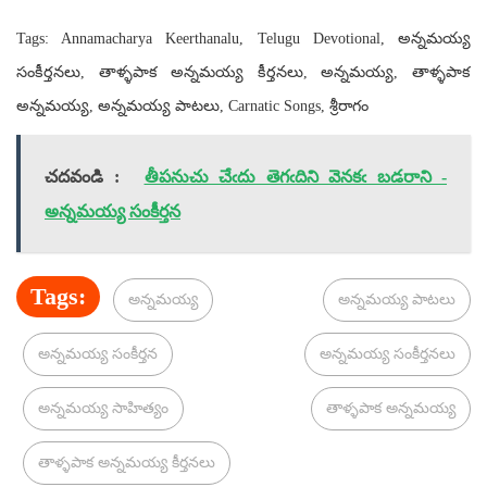
Tags: Annamacharya Keerthanalu, Telugu Devotional, అన్నమయ్య
సంకీర్తనలు, తాళ్ళపాక అన్నమయ్య కీర్తనలు, అన్నమయ్య, తాళ్ళపాక
అన్నమయ్య, అన్నమయ్య పాటలు, Carnatic Songs, శ్రీరాగం
చదవండి :
తీపనుచు చేఁదు తెగఁదిని వెనకఁ బడరాని -
అన్నమయ్య సంకీర్తన
Tags:
అన్నమయ్య
అన్నమయ్య పాటలు
అన్నమయ్య సంకీర్తన
అన్నమయ్య సంకీర్తనలు
అన్నమయ్య సాహిత్యం
తాళ్ళపాక అన్నమయ్య
తాళ్ళపాక అన్నమయ్య కీర్తనలు