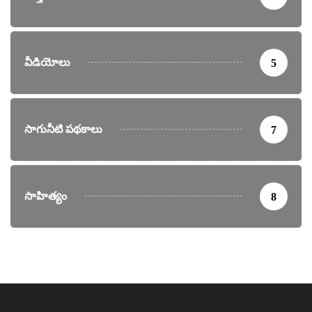
వీడియోలు
5
సాగునీటి పథకాలు
7
సాహిత్యం
8