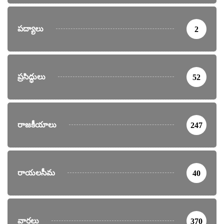
పద్యాలు
2
ప్రసిద్ధులు
52
రాజకీయాలు
247
రాయలసీమ
40
వార్తలు
370