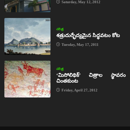
Saturday, May 12, 2012
చరిత్ర
శత్రుదుర్భేద్యమైన సిద్ధవటం కోట
Tuesday, May 17, 2011
చరిత్ర
‘మిసోలిథిక్‌’ చిత్రాల స్థావరం
చింతకుంట
Friday, April 27, 2012