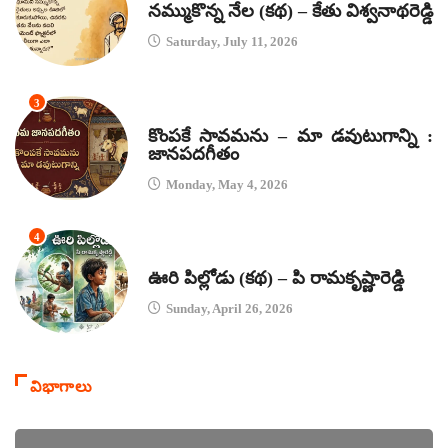
నమ్ముకొన్న నేల (కథ) – కేతు విశ్వనాథరెడ్డి
Saturday, July 11, 2026
3
జానపద గీతాలు
కొంపకే సావమను – మా డవుటుగాన్ని :
జానపదగీతం
Monday, May 4, 2026
4
కథలు
ఊరి పిల్లోడు (కథ) – పి రామకృష్ణారెడ్డి
Sunday, April 26, 2026
విభాగాలు