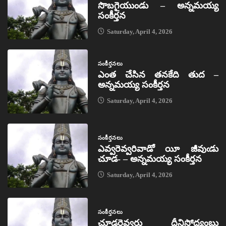
సొబగైయుండు – అన్నమయ్య
సంకీర్తన
Saturday, April 4, 2026
సంకీర్తనలు
ఎంత చేసిన తనకేది తుద –
అన్నమయ్య సంకీర్తన
Saturday, April 4, 2026
సంకీర్తనలు
ఎవ్వరెవ్వరివాడో యీ జీవుఁడు
చూడ- – అన్నమయ్య సంకీర్తన
Saturday, April 4, 2026
సంకీర్తనలు
చూడరెవ్వరు దీనిసోద్యంబు