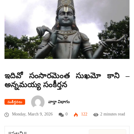
ఇదివో సంసారమెంత సుఖమో కాని –
అన్నమయ్య సంకీర్తన
వార్తా విభాగం
సంకీర్తనలు
Monday, March 9, 2026
0
122
2 minutes read
॥పల్లవి॥