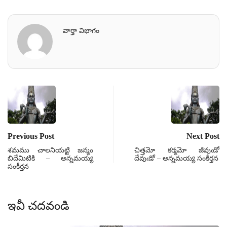
వార్తా విభాగం
Previous Post
Next Post
శమము చాలనియట్టి జన్మం
చిత్తమో కర్మమో జీవుఁడో
బిదేమిటికి – అన్నమయ్య
దేవుఁడో – అన్నమయ్య సంకీర్తన
సంకీర్తన
ఇవీ చదవండి