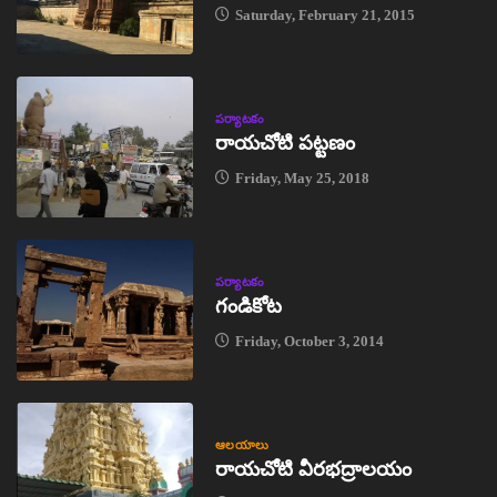
Saturday, February 21, 2015
పర్యాటకం
రాయచోటి పట్టణం
Friday, May 25, 2018
పర్యాటకం
గండికోట
Friday, October 3, 2014
ఆలయాలు
రాయచోటి వీరభద్రాలయం