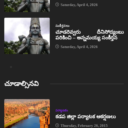
Saturday, April 4, 2026
సంకీర్తనలు
చూడరెవ్వరు దీనిసోద్యంబు
పరికించి – అన్నమయ్య సంకీర్తన
Saturday, April 4, 2026
చూడాల్సినవి
పర్యాటకం
కడప జిల్లా పర్యాటక ఆకర్షణలు
Thursday, February 26, 2015