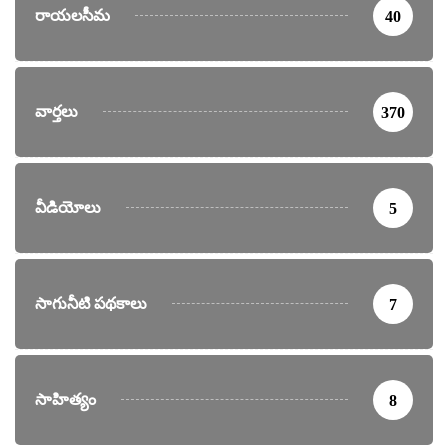
రాయలసీమ
40
వార్తలు
370
వీడియోలు
5
సాగునీటి పథకాలు
7
సాహిత్యం
8