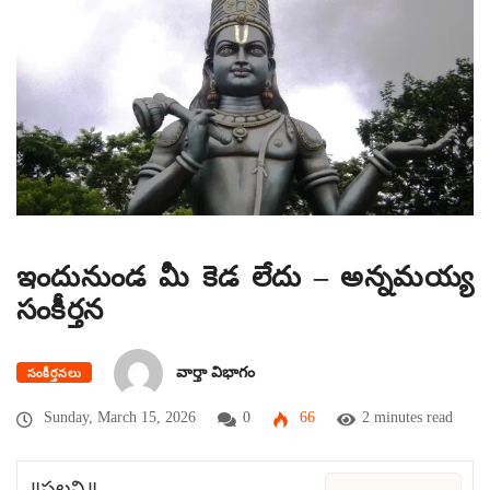
ఇందునుండ మీ కెడ లేదు – అన్నమయ్య
సంకీర్తన
వార్తా విభాగం
సంకీర్తనలు
Sunday, March 15, 2026
0
66
2 minutes read
॥పల్లవి॥