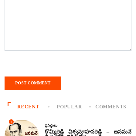
RECENT
POPULAR
COMMENTS
1
ప్రసిద్ధులు
కొమ్మిరెడ్డి విశ్వమోహనరెడ్డి – జనమనే