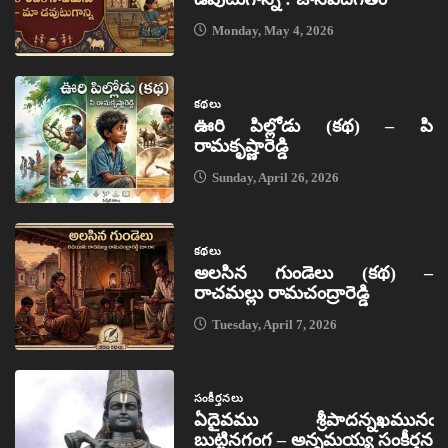
Monday, May 4, 2026
కథలు
ఊరి పిల్లోడు (కథ) – పి
రామకృష్ణారెడ్డి
Sunday, April 26, 2026
కథలు
అలసిన గుండెలు (కథ) –
రాచమల్లు రామచంద్రారెడ్డి
Tuesday, April 7, 2026
సంకీర్తనలు
ఏదైవము శ్రీపాదన్నఖమునఁ
బుట్టినగంగ – అన్నమయ్య సంకీర్తన