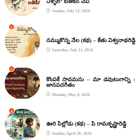
నీళ్ళలో బతికిన చేప
Sunday, July 12, 2026
2
కథలు
నమ్ముకొన్న నేల (కథ) – కేతు విశ్వనాథరెడ్డి
Saturday, July 11, 2026
3
జానపద గీతాలు
కొంపకే సావమను – మా డవుటుగాన్ని :
జానపదగీతం
Monday, May 4, 2026
4
కథలు
ఊరి పిల్లోడు (కథ) – పి రామకృష్ణారెడ్డి
Sunday, April 26, 2026