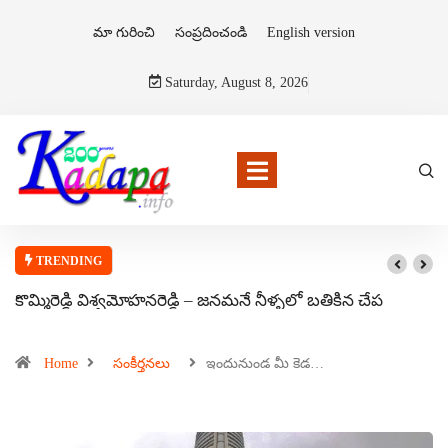
మా గురించి
సంప్రదించండి
English version
Saturday, August 8, 2026
TRENDING
కొమ్మిరెడ్డి విశ్వమోహనరెడ్డి – జనమనే నీళ్ళలో బతికిన చేప
Home
సంకీర్తనలు
ఇందునుండ మీ కెడ…