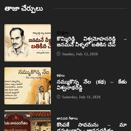
తాజా చేర్పులు
ప్రసిద్ధులు
కొమ్మిరెడ్డి విశ్వమోహనరెడ్డి –
జనమనే నీళ్ళలో బతికిన చేప
Sunday, July 12, 2026
కథలు
నమ్ముకొన్న నేల (కథ) – కేతు
విశ్వనాథరెడ్డి
Saturday, July 11, 2026
జానపద గీతాలు
కొంపకే సావమను – మా
డవుటుగాన్ని : జానపదగీతం