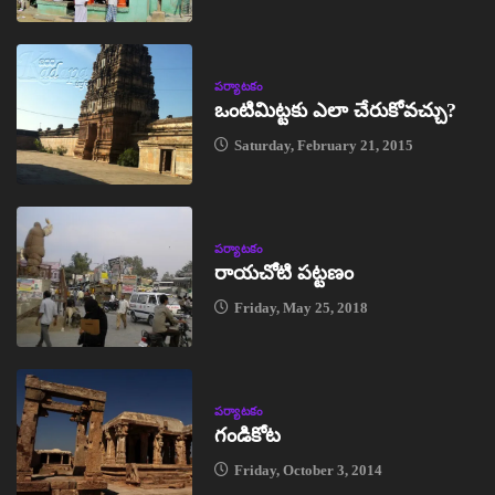
పర్యాటకం
ఒంటిమిట్టకు ఎలా చేరుకోవచ్చు?
Saturday, February 21, 2015
పర్యాటకం
రాయచోటి పట్టణం
Friday, May 25, 2018
పర్యాటకం
గండికోట
Friday, October 3, 2014