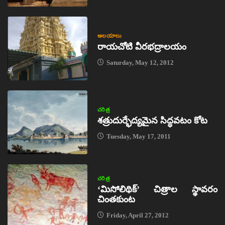
ఆలయాలు
రాయచోటి వీరభద్రాలయం
Saturday, May 12, 2012
చరిత్ర
శత్రుదుర్భేద్యమైన సిద్ధవటం కోట
Tuesday, May 17, 2011
చరిత్ర
‘మిసోలిథిక్‌’ చిత్రాల స్థావరం
చింతకుంట
Friday, April 27, 2012