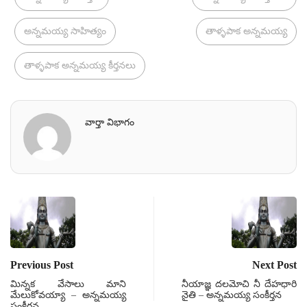
అన్నమయ్య సాహిత్యం
తాళ్ళపాక అన్నమయ్య
తాళ్ళపాక అన్నమయ్య కీర్తనలు
వార్తా విభాగం
Previous Post
Next Post
మిన్నక వేసాలు మాని
నీయాజ్ఞ దలమోచి నీ దేహధారి
మేలుకోవయ్యా – అన్నమయ్య
నైతి – అన్నమయ్య సంకీర్తన
సంకీర్తన