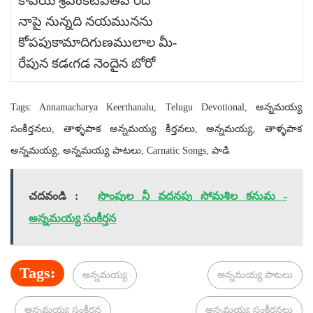
కాపయి శ్రీవేంకటపతిపే రిదె
నాపై నున్నది నయమునను
కోపపుకామాదిగుణములాల మీ-
రేపున కడఁగడ నెందైన బోరో
Tags: Annamacharya Keerthanalu, Telugu Devotional, అన్నమయ్య
సంకీర్తనలు, తాళ్ళపాక అన్నమయ్య కీర్తనలు, అన్నమయ్య, తాళ్ళపాక
అన్నమయ్య, అన్నమయ్య పాటలు, Carnatic Songs, పాడి
చదవండి :
సొంపుల నీ వదనపు సోమశిల కనుమ -
అన్నమయ్య సంకీర్తన
Tags:
అన్నమయ్య
అన్నమయ్య పాటలు
అన్నమయ్య సంకీర్తన
అన్నమయ్య సంకీర్తనలు