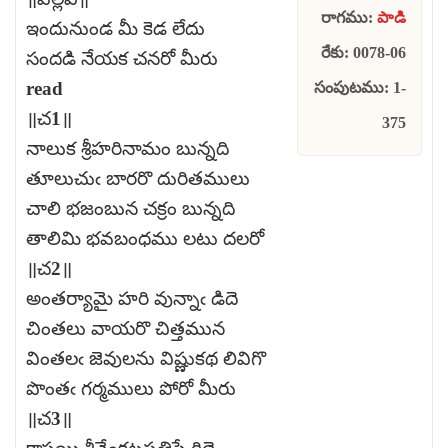
రాగము:
పాడి
ఇందునుండ మీ కెడ లేదు
రేకు: 0078-06
సందడి నేయక చనరో మీరు
read
సంపుటము: 1-
॥చ1॥
375
నాలుక శ్రీహరినామం బున్నది
తూలుచుఁ బారరొ దురితములు
చాలి భజంబున చక్రం బున్నది
తాలిమి భవబంధము లటు దలరో
॥చ2॥
అంతర్యామై హరి వున్నాఁ డిదె
చింతలు వాయరొ చిత్తమున
వింతలఁ జెవులను విష్ణుకథ లివిగొ
పొంతఁ గర్మములు పోరో మీరు
॥చ3॥