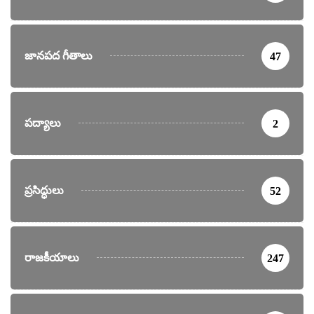
జానపద గీతాలు
47
పద్యాలు
2
ప్రసిద్ధులు
52
రాజకీయాలు
247