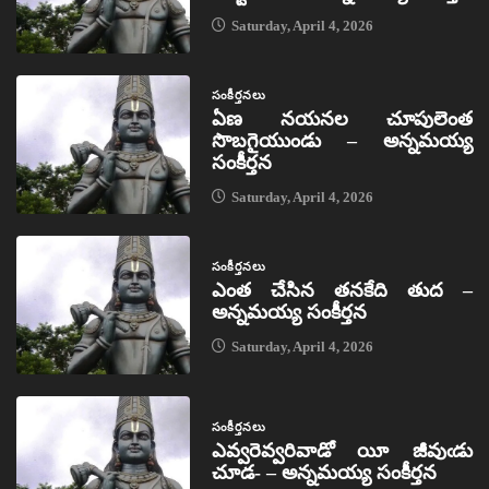
Saturday, April 4, 2026
సంకీర్తనలు
ఏణ నయనల చూపులెంత
సొబగైయుండు – అన్నమయ్య
సంకీర్తన
Saturday, April 4, 2026
సంకీర్తనలు
ఎంత చేసిన తనకేది తుద –
అన్నమయ్య సంకీర్తన
Saturday, April 4, 2026
సంకీర్తనలు
ఎవ్వరెవ్వరివాడో యీ జీవుఁడు
చూడ- – అన్నమయ్య సంకీర్తన