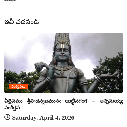
ఇవీ చదవండి
సంకీర్తనలు
ఏదైవము శ్రీపాదన్నఖమునఁ బుట్టినగంగ – అన్నమయ్య
ఏ
సంకీర్తన
సం
Saturday, April 4, 2026