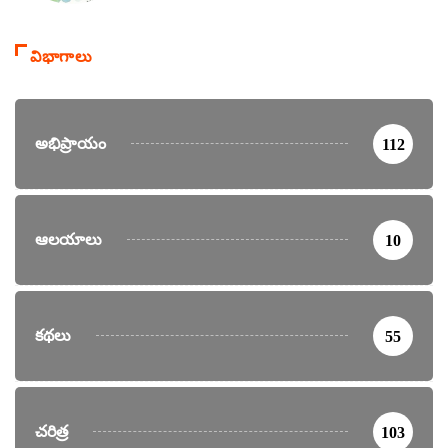
విభాగాలు
అభిప్రాయం
112
ఆలయాలు
10
కథలు
55
చరిత్ర
103