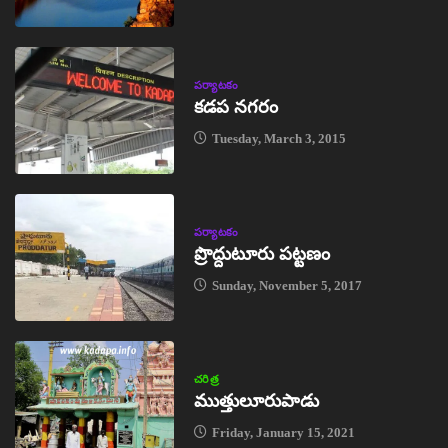
పర్యాటకం
కడప నగరం
Tuesday, March 3, 2015
పర్యాటకం
ప్రొద్దుటూరు పట్టణం
Sunday, November 5, 2017
చరిత్ర
ముత్తులూరుపాడు
Friday, January 15, 2021