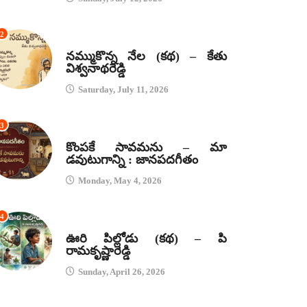
2
కథలు
నమ్ముకొన్న నేల (కథ) – కేతు
విశ్వనాథరెడ్డి
Saturday, July 11, 2026
3
జానపద గీతాలు
కొంపకే సావమను – మా
డవుటుగాన్ని : జానపదగీతం
Monday, May 4, 2026
4
కథలు
ఊరి పిల్లోడు (కథ) – పి
రామకృష్ణారెడ్డి
Sunday, April 26, 2026