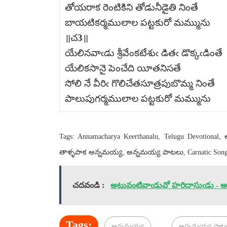
తోయరాక రెంటికిని తోడునీడైతి నింతే
బాయటికర్మములాల పట్టకురో మమ్మును
॥చ3॥
యేలినవాఁడు శ్రీవేంకటేశుఁ డితఁ డొక్కఁడింతే
యేలికసానై పెంచేది యీతనిసతే
సోలి నే వీరిఁ గొలిచేతసూత్రపుబొమ్మ నింతే
పాలుపుగర్మములాల పట్టకురో మమ్మును
Tags: Annamacharya Keerthanalu, Telugu Devotional
తాళ్ళపాక అన్నమయ్య, అన్నమయ్య పాటలు, Carnatic Songs
చదవండి :
అటువంటివాఁడువో హరిదాసుఁడు - అన
Tags:
అన్నమయ్య
అన్నమయ్య పాట