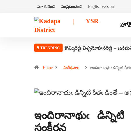
మా గురించి
సంప్రదించండి
English version
హోమ
కొమ్మిరెడ్డి విశ్వమోహనరెడ్డి – జనమ
TRENDING
Home
సంకీర్తనలు
ఇందిరానాథుఁ డిన్నిటి కీ
ఇందిరానాథుఁ డిన్నిట
సంకీర్తన