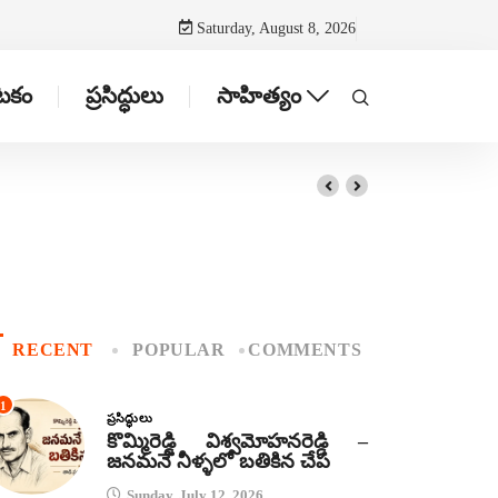
Saturday, August 8, 2026
ాటకం
ప్రసిద్ధులు
సాహిత్యం
RECENT
POPULAR
COMMENTS
1
ప్రసిద్ధులు
కొమ్మిరెడ్డి విశ్వమోహనరెడ్డి –
జనమనే నీళ్ళలో బతికిన చేప
Sunday, July 12, 2026