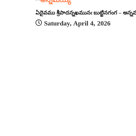
ఏదైవము శ్రీపాదన్నఖమునఁ బుట్టినగంగ – అన్న
Saturday, April 4, 2026