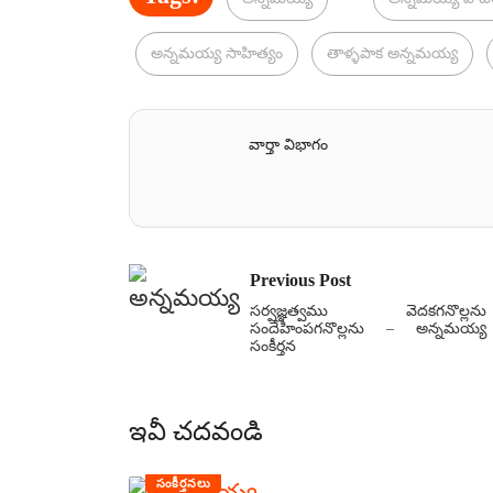
అన్నమయ్య సాహిత్యం
తాళ్ళపాక అన్నమయ్య
వార్తా విభాగం
Previous Post
సర్వజ్ఞత్వము వెదకగనొల్లను
సందేహింపగనొల్లను – అన్నమయ్య
సంకీర్తన
ఇవీ చదవండి
సంకీర్తనలు