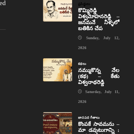
ed
ప్రసిద్ధులు
కొమ్మిరెడ్డి
విశ్వమోహనరెడ్డి –
జనమనే నీళ్ళలో
బతికిన చేప
Sunday, July 12,
2026
కథలు
నమ్ముకొన్న నేల
(కథ) – కేతు
విశ్వనాథరెడ్డి
Saturday, July 11,
2026
జానపద గీతాలు
కొంపకే సావమను –
మా డవుటుగాన్ని :