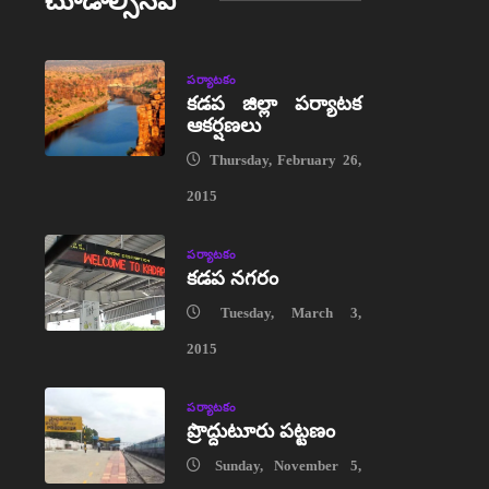
చూడాల్సినవి
పర్యాటకం
కడప జిల్లా పర్యాటక
ఆకర్షణలు
Thursday, February 26,
2015
పర్యాటకం
కడప నగరం
Tuesday, March 3,
2015
పర్యాటకం
ప్రొద్దుటూరు పట్టణం
Sunday, November 5,