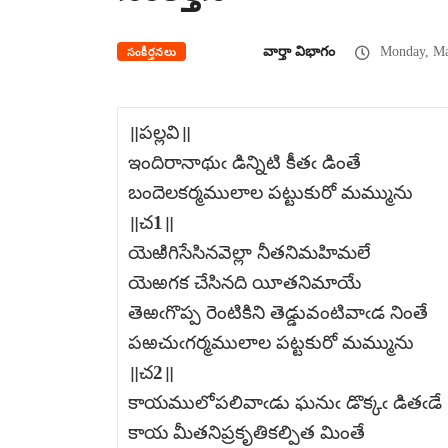
వార్తా విభాగం
Monday, Ma
సంకీర్తనలు
॥పల్లవి॥
ఇందిరానాథుఁ డిన్నిటి కీతఁ డింతే
బందెలకర్మములాల పట్టుకురో మమ్మును
॥చ1॥
యెఱిగిసేసినవెల్లా నీతనిమహిమలే
యెఱగక చేసినది యీతనిమాయే
తెఱఁగొప్ప రెంటికిని తెడ్డువంటివాఁడ నింతే
పఱచుఁగర్మములాల పట్టకురో మమ్మును
॥చ2॥
కాయములోపలివాఁడు ఘనుఁ డొక్కఁ డితఁడే
కాయ మీతనిప్రకృతికల్పిత మింతే