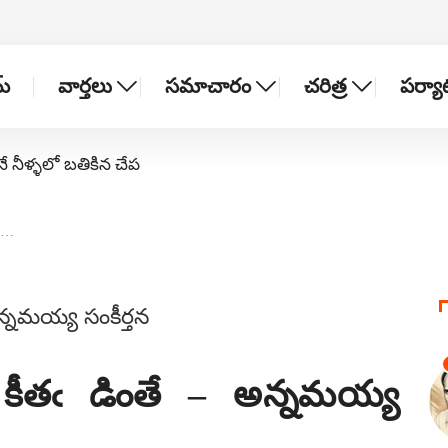
్
వార్తలు
సమాచారం
చరిత్ర
పర్య
నే నీళ్ళలో బతికిన చేప
తఁ…
ి కీతఁ డింతే – అన్నమయ్య