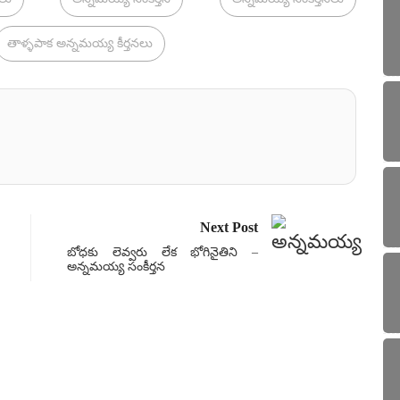
తాళ్ళపాక అన్నమయ్య కీర్తనలు
Next Post
బోధకు లెవ్వరు లేక భోగినైతిని –
అన్నమయ్య సంకీర్తన
సంకీ