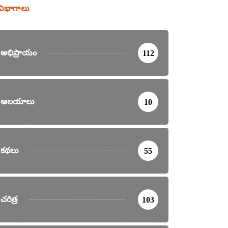
విభాగాలు
అభిప్రాయం
112
ఆలయాలు
10
కథలు
55
చరిత్ర
103