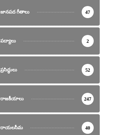
జానపద గీతాలు
47
పద్యాలు
2
ప్రసిద్ధులు
52
రాజకీయాలు
247
రాయలసీమ
40
ర్తనలు