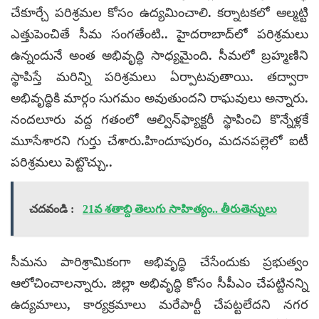
చేకూర్చే పరిశ్రమల కోసం ఉద్యమించాలి. కర్నాటకలో ఆల్మట్టి
ఎత్తుపెంచితే సీమ సంగతేంటి.. హైదరాబాద్‌లో పరిశ్రమలు
ఉన్నందునే అంత అభివృద్ధి సాధ్యమైంది. సీమలో బ్రహ్మణిని
స్థాపిస్తే మరిన్ని పరిశ్రమలు ఏర్పాటవుతాయి. తద్వారా
అభివృద్ధికి మార్గం సుగమం అవుతుందని రాఘవులు అన్నారు.
నందలూరు వద్ద గతంలో ఆల్విన్‌ఫ్యాక్టరీ స్థాపించి కొన్నేళ్లకే
మూసేశారని గుర్తు చేశారు.హిందూపురం, మదనపల్లెలో ఐటీ
పరిశ్రమలు పెట్టొచ్చు..
చదవండి :
21వ శతాబ్ది తెలుగు సాహిత్యం.. తీరుతెన్నులు
సీమను పారిశ్రామికంగా అభివృద్ధి చేసేందుకు ప్రభుత్వం
ఆలోచించాలన్నారు. జిల్లా అభివృద్ధి కోసం సీపీఎం చేపట్టినన్ని
ఉద్యమాలు, కార్యక్రమాలు మరేపార్టీ చేపట్టలేదని నగర