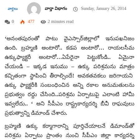
వార్తా విభాగం
Sunday, January 26, 2014
వార్తలు
0
477
2 minutes read
‘అనంతపురంతో పాటు వైఎస్సార్‌జిల్లాలో ఇనుపఖనిజం
ఉంది. బ్రహ్మణి అంటారో.. కడప అంటారో… రాయలసీమ
ఉక్కుఫ్యాక్టరీ అంటారో…ఏపేరైనా పెట్టుకోండి.. ఏమైనా
చేయండి – ఇక్కడ ఇనుము – ఉక్కు పరిశ్రమను మాత్రం
కచ్చితంగా స్థాపించి తీరాల్సిందే! అవకతవకలు జరిగాయని
ఉక్కు ఫ్యాక్టరీకి సంబంధించిన అన్ని రకాల అనుమతులను
ప్రభుత్వం రద్దు చేసింది..పరిశ్రమ ఏర్పాటుపై ఎలాంటి హామీ
ఇవ్వలేదు.. ‘ అని సీపీఎం రాష్ట్రకార్యదర్శి బీవీ రాఘవులు
ప్రభుత్వాన్ని డిమాండ్ చేశారు.
బ్రహ్మణి ఉక్కు కర్మాగారాన్ని పూర్తిచేయాలనే డిమాండ్‌తో
పరిశ్రమ ఏర్పాటు ప్రాంతం నుంచి సీపీఎం జిల్లా కార్యదర్శి