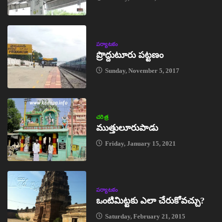
పర్యాటకం
ప్రొద్దుటూరు పట్టణం
Sunday, November 5, 2017
చరిత్ర
ముత్తులూరుపాడు
Friday, January 15, 2021
పర్యాటకం
ఒంటిమిట్టకు ఎలా చేరుకోవచ్చు?
Saturday, February 21, 2015