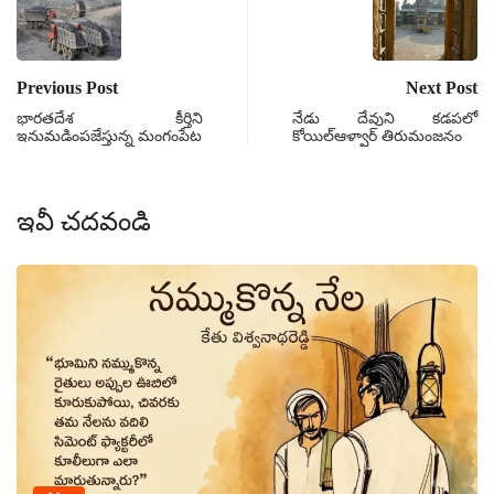
Previous Post
Next Post
భారతదేశ కీర్తిని
నేడు దేవుని కడపలో
ఇనుమడింపజేస్తున్న మంగంపేట
కోయిల్ఆళ్వార్ తిరుమంజనం
ఇవీ చదవండి