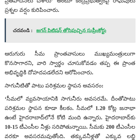
ప్రతిపాదనలు చేశారు’ అంటూ కేంద్రప్రభుత్వంపై రాఘవులు
ప్రశ్నల వర్షం కురిపించారు.
చదవండి :
జగన్ పిటిషన్ తోసిపుచ్చిన సుప్రీంకోర్టు
ఆరుగురు సీమ ప్రాంతవాసులు ముఖ్యమంత్రులుగా
కొనసాగారని, వారి స్వార్థం చూసుకోవడం తప్ప ఈ ప్రాంత
అభివృద్ధికి దోహదపడలేదని ఆరోపించారు.
సాగునీటితో పాటు పరిశ్రమల స్థాపన అవసరం:
‘సీమలో వ్యవసాయానికి సాగునీరు అవసరమే. దీంతోపాటు
పరిశ్రమల స్థాపన కూడా కీలకం. సీమలో 1.20 కోట్ల జనాభా
ఉంటే హైదరాబాద్‌లోనే కోటి మంది ఉన్నారు. హైదరాబాద్‌కు
10-15 టీఎంసీల నీళ్లు సరిపోతున్నాయి. సీమకు 200 టీఎంసీల
వరకూ అవసరమవుతోంది. తక్కువనీళ్లతో ఎక్కువ లబ్ధి