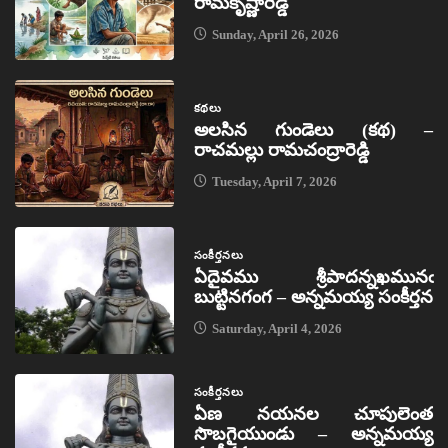
రామకృష్ణారెడ్డి
Sunday, April 26, 2026
కథలు
అలసిన గుండెలు (కథ) –
రాచమల్లు రామచంద్రారెడ్డి
Tuesday, April 7, 2026
సంకీర్తనలు
ఏదైవము శ్రీపాదన్నఖమునఁ
బుట్టినగంగ – అన్నమయ్య సంకీర్తన
Saturday, April 4, 2026
సంకీర్తనలు
ఏణ నయనల చూపులెంత
సొబగైయుండు – అన్నమయ్య