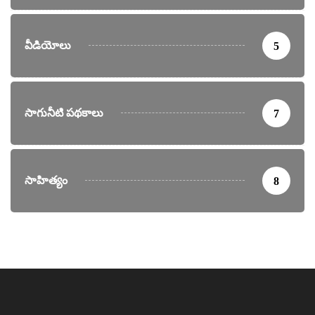
వీడియోలు
5
సాగునీటి పథకాలు
7
సాహిత్యం
8