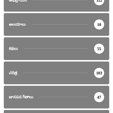
అభిప్రాయం
112
ఆలయాలు
10
కథలు
55
చరిత్ర
103
జానపద గీతాలు
47