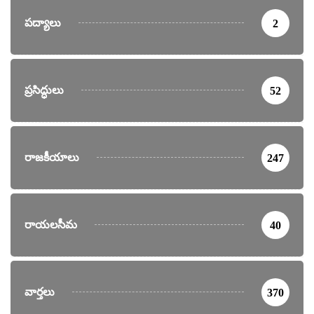
పద్యాలు
2
ప్రసిద్ధులు
52
రాజకీయాలు
247
రాయలసీమ
40
వార్తలు
370