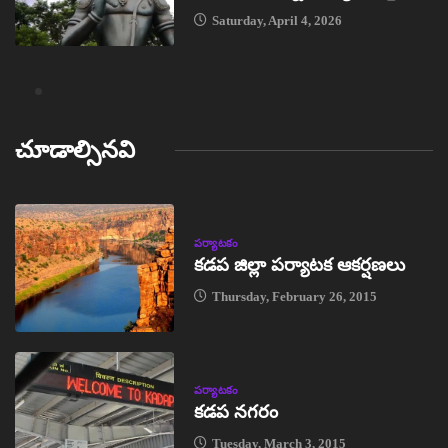
Saturday, April 4, 2026
చూడాల్సినవి
పర్యాటకం
కడప జిల్లా పర్యాటక ఆకర్షణలు
Thursday, February 26, 2015
పర్యాటకం
కడప నగరం
Tuesday, March 3, 2015