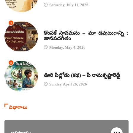
Saturday, July 11, 2026
3
జానపద గీతాలు
కొంపకే సావమను – మా డవుటుగాన్ని :
జానపదగీతం
Monday, May 4, 2026
4
కథలు
ఊరి పిల్లోడు (కథ) – పి రామకృష్ణారెడ్డి
Sunday, April 26, 2026
విభాగాలు