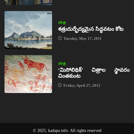
చరిత్ర
శత్రుదుర్భేద్యమైన సిద్ధవటం కోట
Tuesday, May 17, 2011
చరిత్ర
‘మిసోలిథిక్‌’ చిత్రాల స్థావరం
చింతకుంట
Friday, April 27, 2012
© 2025, kadapa.info. All rights reserved