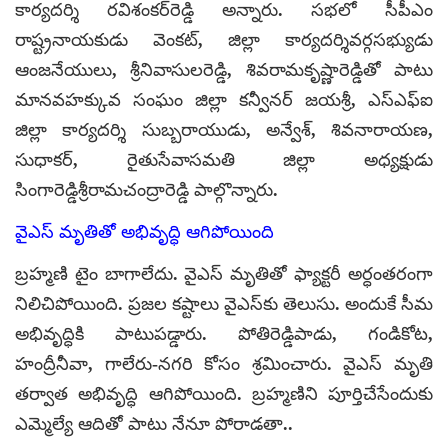
కార్యదర్శి రవిశంకర్‌రెడ్డి అన్నారు. సభలో సీపీఎం
రాష్ట్రనాయకుడు వెంకట్, జిల్లా కార్యదర్శివర్గసభ్యుడు
ఆంజనేయులు, శ్రీనివాసులరెడ్డి, శివరామకృష్ణారెడ్డితో పాటు
మానవహక్కువ సంఘం జిల్లా కన్వీనర్ జయశ్రీ, ఎస్‌ఎఫ్‌ఐ
జిల్లా కార్యదర్శి సుబ్బరాయుడు, అన్వేశ్, శివనారాయణ,
సుధాకర్, రైతుసేవాసమతి జిల్లా అధ్యక్షుడు
సింగారెడ్డిశ్రీరామచంద్రారెడ్డి పాల్గొన్నారు.
వైఎస్ మృతితో అభివృద్ధి ఆగిపోయింది
బ్రహ్మణి టైం బాగాలేదు. వైఎస్ మృతితో ఫ్యాక్టరీ అర్ధంతరంగా
నిలిచిపోయింది. ప్రజల కష్టాలు వైఎస్‌కు తెలుసు. అందుకే సీమ
అభివృద్ధికి పాటుపడ్డారు. పోతిరెడ్డిపాడు, గండికోట,
హంద్రీనీవా, గాలేరు-నగరి కోసం శ్రమించారు. వైఎస్ మృతి
తర్వాత అభివృద్ధి ఆగిపోయింది. బ్రహ్మణిని పూర్తిచేసేందుకు
ఎమ్మెల్యే ఆదితో పాటు నేనూ పోరాడతా..