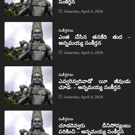
సంకీర్తన
Saturday, April 4, 2026
సంకీర్తనలు
ఎంత చేసిన తనకేది తుద –
అన్నమయ్య సంకీర్తన
Saturday, April 4, 2026
సంకీర్తనలు
ఎవ్వరెవ్వరివాడో యీ జీవుఁడు
చూడ- – అన్నమయ్య సంకీర్తన
Saturday, April 4, 2026
సంకీర్తనలు
చూడరెవ్వరు దీనిసోద్యంబు
పరికించి – అన్నమయ్య సంకీర్తన