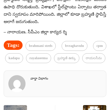
ఉపాధి దొరుకుతుంది. విశాఖలో స్టీల్‌ప్లాంటు ఏర్పాటు తర్వాత
దాని స్వరూపం మారిపోయింది. జిల్లాలో కూడా బ్రహ్మణి స్థాపిస్తే
అలాగే జరుగుతుంది.
– నారాయణ. సీపీఎం జిల్లా కార్యద ర్శి
Tags:
brahmani steels
bvraghavulu
cpm
kadapa
rayalaseema
బ్రహ్మణి ఉక్కు
రాయలసీమ
వార్తా విభాగం