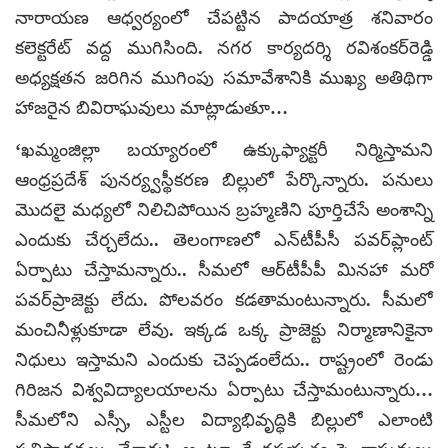
నారాయణ ఆధ్వర్యంలో చేపట్టిన పాదయాత్ర శనివారం
కలెక్టరేట్ వద్ద ముగిసింది. నగర కార్యదర్శి రవిశంకర్‌రెడ్డి
అధ్యక్షతన జరిగిన ముగింపు సమావేశానికి ముఖ్య అతిథిగా
హాజరైన బివిరాఘవులు మాట్లాడుతూ…
‘ఖమ్మంజిల్లా బయ్యారంలో ఉక్కుఫ్యాక్టరీ నిర్మిస్తామని
ఆంధ్రప్రదేశ్ పునర్య్వస్థీకరణ బిల్లులో పేర్కొన్నారు. పనులు
మొదలై మధ్యలో నిలిచిపోయిన బ్రహ్మణిని పూర్తిచేసే అంశాన్ని
ఎందుకు చేర్చలేదు.. తెలంగాణలో ఎన్‌టీపీసీ పవర్‌ప్లాంట్
ఏర్పాటు చేస్తామన్నారు.. సీమలో ఆర్‌టీపీపీ మినహా మరో
పవర్‌ప్రాజెక్టు లేదు. పోలవరం కడతామంటున్నారు. సీమలో
మంచినీళ్లుకూడా లేవు. ఇక్కడ ఒక్క ప్రాజెక్టు నిర్మాణానికైనా
నిధులు ఇస్తామని ఎందుకు చెప్పడంలేదు.. రాష్ట్రంలో రెండు
గిరిజన విశ్వవిద్యాలయాలను ఏర్పాటు చేస్తామంటున్నారు…
సీమలోని ఎస్సీ, ఎస్టీల విద్యాభివృద్ధికి బిల్లులో ఎలాంటి