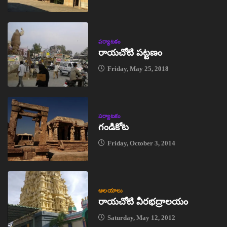
పర్యాటకం
రాయచోటి పట్టణం
Friday, May 25, 2018
పర్యాటకం
గండికోట
Friday, October 3, 2014
ఆలయాలు
రాయచోటి వీరభద్రాలయం
Saturday, May 12, 2012