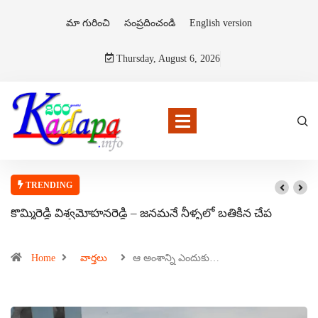
మా గురించి
సంప్రదించండి
English version
Thursday, August 6, 2026
TRENDING
కొమ్మిరెడ్డి విశ్వమోహనరెడ్డి – జనమనే నీళ్ళలో బతికిన చేప
Home
వార్తలు
ఆ అంశాన్ని ఎందుకు…