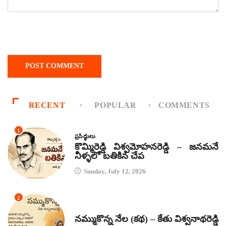
RECENT
POPULAR
COMMENTS
1
ప్రసిద్ధులు
కొమ్మిరెడ్డి విశ్వమోహనరెడ్డి – జనమనే
నీళ్ళలో బతికిన చేప
Sunday, July 12, 2026
2
కథలు
నమ్ముకొన్న నేల (కథ) – కేతు విశ్వనాథరెడ్డి