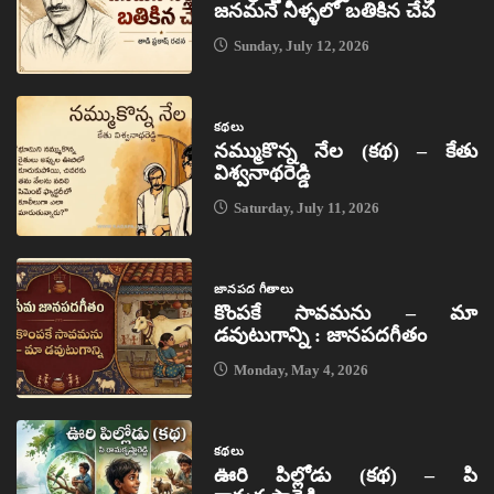
జనమనే నీళ్ళలో బతికిన చేప
Sunday, July 12, 2026
కథలు
నమ్ముకొన్న నేల (కథ) – కేతు
విశ్వనాథరెడ్డి
Saturday, July 11, 2026
జానపద గీతాలు
కొంపకే సావమను – మా
డవుటుగాన్ని : జానపదగీతం
Monday, May 4, 2026
కథలు
ఊరి పిల్లోడు (కథ) – పి