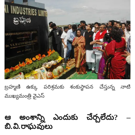
బ్రహ్మణి ఉక్కు పరిశ్రమకు శంకుస్థాపన చేస్తున్న నాటి
ముఖ్యమంత్రి వైఎస్
ఆ అంశాన్ని ఎందుకు చేర్చలేదు? –
బి.వి.రాఘవులు