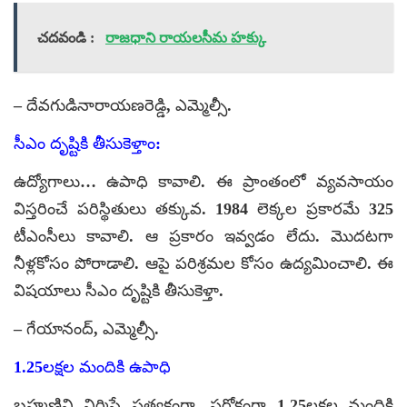
చదవండి :
రాజధాని రాయలసీమ హక్కు
– దేవగుడినారాయణరెడ్డి, ఎమ్మెల్సీ.
సీఎం దృష్టికి తీసుకెళ్తాం:
ఉద్యోగాలు… ఉపాధి కావాలి. ఈ ప్రాంతంలో వ్యవసాయం
విస్తరించే పరిస్థితులు తక్కువ. 1984 లెక్కల ప్రకారమే 325
టీఎంసీలు కావాలి. ఆ ప్రకారం ఇవ్వడం లేదు. మొదటగా
నీళ్లకోసం పోరాడాలి. ఆపై పరిశ్రమల కోసం ఉద్యమించాలి. ఈ
విషయాలు సీఎం దృష్టికి తీసుకెళ్తా.
– గేయానంద్, ఎమ్మెల్సీ.
1.25లక్షల మందికి ఉపాధి
బ్రహ్మణిని నిర్మిస్తే ప్రత్యక్షంగా, పరోక్షంగా 1.25లక్షల మందికి