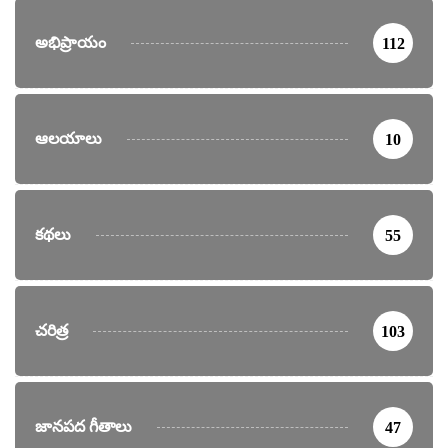
అభిప్రాయం
112
ఆలయాలు
10
కథలు
55
చరిత్ర
103
జానపద గీతాలు
47