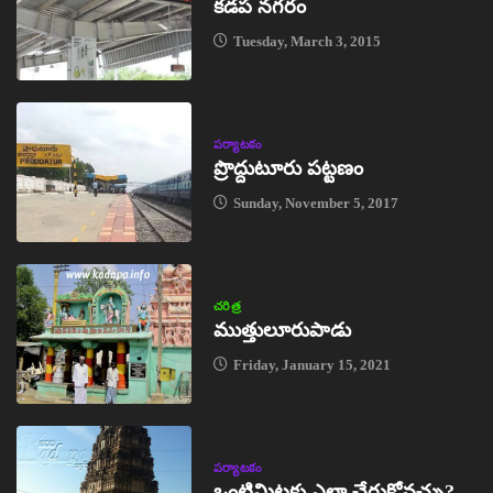
కడప నగరం
Tuesday, March 3, 2015
పర్యాటకం
ప్రొద్దుటూరు పట్టణం
Sunday, November 5, 2017
చరిత్ర
ముత్తులూరుపాడు
Friday, January 15, 2021
పర్యాటకం
ఒంటిమిట్టకు ఎలా చేరుకోవచ్చు?