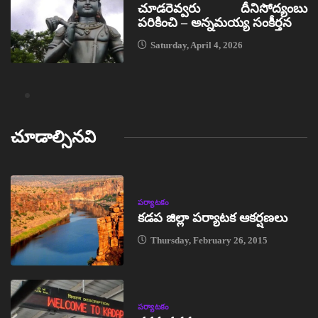
చూడరెవ్వరు దీనిసోద్యంబు
పరికించి – అన్నమయ్య సంకీర్తన
Saturday, April 4, 2026
చూడాల్సినవి
పర్యాటకం
కడప జిల్లా పర్యాటక ఆకర్షణలు
Thursday, February 26, 2015
పర్యాటకం