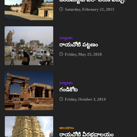
Saturday, February 21, 2015
పర్యాటకం
రాయచోటి పట్టణం
Friday, May 25, 2018
పర్యాటకం
గండికోట
Friday, October 3, 2014
ఆలయాలు
రాయచోటి వీరభద్రాలయం