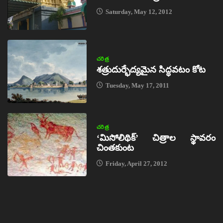
Saturday, May 12, 2012
చరిత్ర
శత్రుదుర్భేద్యమైన సిద్ధవటం కోట
Tuesday, May 17, 2011
చరిత్ర
‘మిసోలిథిక్‌’ చిత్రాల స్థావరం
చింతకుంట
Friday, April 27, 2012