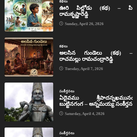
కథలు
ఊరి పిల్లోడు (కథ) – పి
రామకృష్ణారెడ్డి
Sunday, April 26, 2026
కథలు
అలసిన గుండెలు (కథ) –
రాచమల్లు రామచంద్రారెడ్డి
Tuesday, April 7, 2026
సంకీర్తనలు
ఏదైవము శ్రీపాదన్నఖమునఁ
బుట్టినగంగ – అన్నమయ్య సంకీర్తన
Saturday, April 4, 2026
సంకీర్తనలు