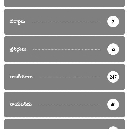
పద్యాలు
2
ప్రసిద్ధులు
52
రాజకీయాలు
247
రాయలసీమ
40