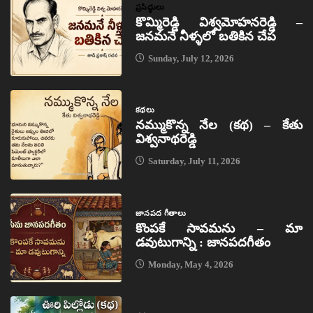
ప్రసిద్ధులు
కొమ్మిరెడ్డి విశ్వమోహనరెడ్డి –
జనమనే నీళ్ళలో బతికిన చేప
Sunday, July 12, 2026
కథలు
నమ్ముకొన్న నేల (కథ) – కేతు
విశ్వనాథరెడ్డి
Saturday, July 11, 2026
జానపద గీతాలు
కొంపకే సావమను – మా
డవుటుగాన్ని : జానపదగీతం
Monday, May 4, 2026