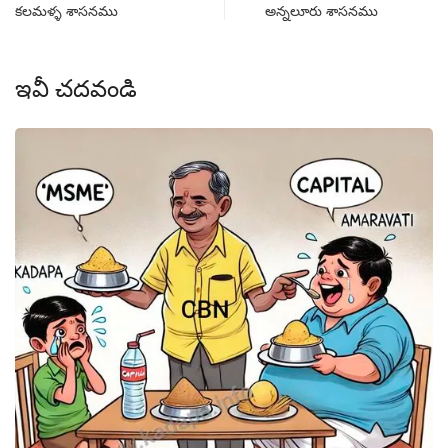
కలమళ్ళ శాసనము
అన్నలూరు శాసనము
ఇవీ చదవండి