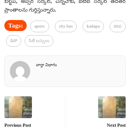
బిల్టప్, అప్సర సర్కిల్, చిన్నచౌకు, ఐటీఐ సర్కిల్ తదితర
ప్రాంతాలను గుర్తిస్తున్నారు.
Tags:
apsrtc
city bus
kadapa
కడప
డిపో
సిటీ బస్సులు
వార్తా విభాగం
Previous Post
Next Post