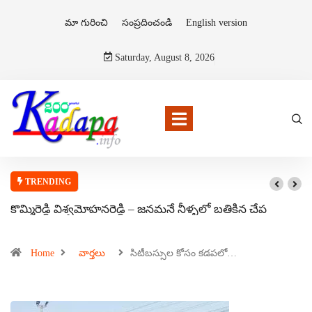
మా గురించి
సంప్రదించండి
English version
Saturday, August 8, 2026
TRENDING
కొమ్మిరెడ్డి విశ్వమోహనరెడ్డి – జనమనే నీళ్ళలో బతికిన చేప
Home
వార్తలు
సిటీబస్సుల కోసం కడపలో…