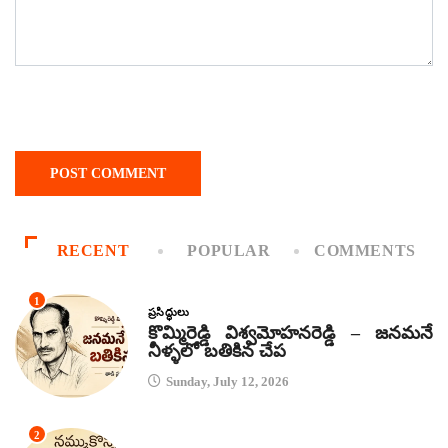
RECENT
POPULAR
COMMENTS
1
ప్రసిద్ధులు
కొమ్మిరెడ్డి విశ్వమోహనరెడ్డి – జనమనే
నీళ్ళలో బతికిన చేప
Sunday, July 12, 2026
2