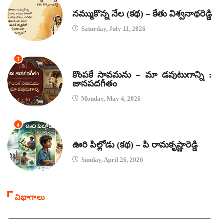
కథలు
నమ్ముకొన్న నేల (కథ) – కేతు విశ్వనాథరెడ్డి
Saturday, July 11, 2026
3
జానపద గీతాలు
కొంపకే సావమను – మా డవుటుగాన్ని :
జానపదగీతం
Monday, May 4, 2026
4
కథలు
ఊరి పిల్లోడు (కథ) – పి రామకృష్ణారెడ్డి
Sunday, April 26, 2026
విభాగాలు