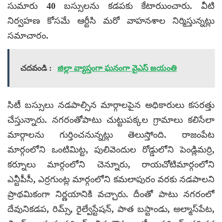
సుమారు 40 బస్సులను కడపకు కేటారుుంచారు. వీటి
నిర్వహణ కోసమే ఆర్టీసి మరో వాహనశాల నిర్మిస్తున్నట్లు
సమాచారం.
చదవండి :
జిల్లా వ్యాప్తంగా ఘనంగా వైఎస్ జయంతి
సిటీ బస్సులు నడపాల్సిన మార్గాలపైన అధికారులు కసరత్తు
చేస్తున్నారు. నగరంతోపాటు చుట్టుపక్కల గ్రామాలు కలిసేలా
మార్గాలను గుర్తించనున్నట్లు తెలుస్తోంది. రాజంపేట
మార్గంలోని ఒంటిమిట్ట, పులివెందుల రోడ్డులోని పెండ్లిమర్రి,
కర్నూలు మార్గంలోని చెన్నూరు, రాయచోటిమార్గంలోని
ఎన్టీపీసీ, ఎర్రగుంట్ల మార్గంలోని కమలాపురం వరకు నడపాలని
ప్రాథమికంగా నిర్ణయానికి వచ్చారు. దీంతో పాటు నగరంలో
దేవునికడప, రిమ్స్, రైల్వేస్టేషన్, పాత బస్టాండు, అల్మాస్‌పేట,