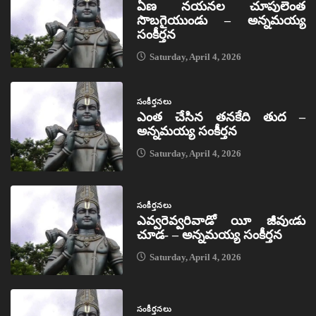
ఏణ నయనల చూపులెంత
సొబగైయుండు – అన్నమయ్య
సంకీర్తన
Saturday, April 4, 2026
సంకీర్తనలు
ఎంత చేసిన తనకేది తుద –
అన్నమయ్య సంకీర్తన
Saturday, April 4, 2026
సంకీర్తనలు
ఎవ్వరెవ్వరివాడో యీ జీవుఁడు
చూడ- – అన్నమయ్య సంకీర్తన
Saturday, April 4, 2026
సంకీర్తనలు