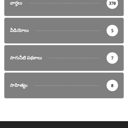
వార్తలు
370
వీడియోలు
5
సాగునీటి పథకాలు
7
సాహిత్యం
8