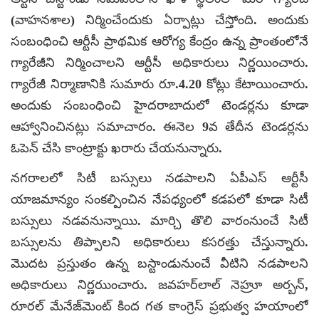
(వాహనశాల) నిర్మించేందుకు ఏర్పాట్లు చేస్తోంది. అందుకు
సంబంధించి ఆర్టీసీ ప్రాథమిక ఆరోగ్య కేంద్రం ఉన్న ప్రాంతంలోనే
గ్యారేజీని నిర్మించాలని ఆర్టీసీ అధికారులు నిర్ణయించారు.
గ్యారేజీ నిర్మాణానికి సుమారు రూ.4.20 కోట్లు కేటాయించారు.
అందుకు సంబంధించి హైదరాబాదులో టెండర్లను కూడా
ఆహ్వానించినట్లు సమాచారం. ఈనెల 9వ తేదీన టెండర్లను
ఓపెన్ చేసి కాంట్రాక్టు ఖరారు చేయనున్నారు.
నగరాలలో సిటీ బస్సులు నడపాలని ఏపీఎస్ ఆర్టీసీ
యాజమాన్యం సంకల్పించిన నేపధ్యంలో కడపలో కూడా సిటీ
బస్సులు నడవనున్నాయి. మార్చి తొలి వారంనుంచే సిటీ
బస్సులను తిప్పాలని అధికారులు కసరత్తు చేస్తున్నారు.
మొదట ప్రస్తుతం ఉన్న బస్టాండునుంచే వీటిని నడపాలని
అధికారులు నిర్ణరుుంచారు. జవహర్‌లాల్ నెహ్రూ అర్బన్,
రూరల్ మేనేజ్‌మెంట్ కింద గత కాంగ్రెస్ ప్రభుత్వ హయాంలో