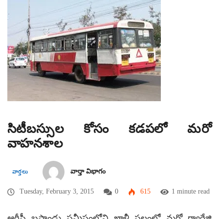
సిటీబస్సుల కోసం కడపలో మరో
వాహనశాల
వార్తా విభాగం
వార్తలు
Tuesday, February 3, 2015
0
615
1 minute read
ఆర్టీసీ బస్టాండు సమీపంలోని ఖాళీ స్థలంలో మరో గ్యారేజి