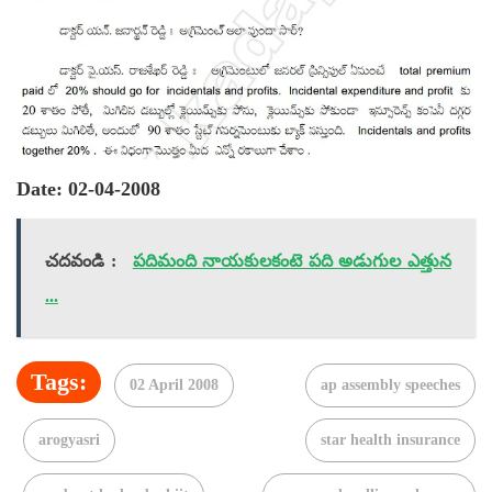
Date: 02-04-2008
చదవండి :
పదిమంది నాయకులకంటె పది అడుగుల ఎత్తున
...
Tags:
02 April 2008
ap assembly speeches
arogyasri
star health insurance