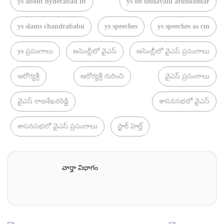
ys about hyderabad iit
ys on undavalli arunkumar
ys slams chandrababu
ys speeches
ys speeches as cm
ys ప్రసంగాలు
అసెంబ్లీలో వైఎస్
అసెంబ్లీలో వైఎస్ ప్రసంగాలు
ఆరోగ్యశ్రీ
ఆరోగ్యశ్రీ గురించి
వైఎస్ ప్రసంగాలు
వైఎస్ రాజశేఖరరెడ్డి
శాసనసభలో వైఎస్
శాసనసభలో వైఎస్ ప్రసంగాలు
స్టార్ హెల్త్
వార్తా విభాగం