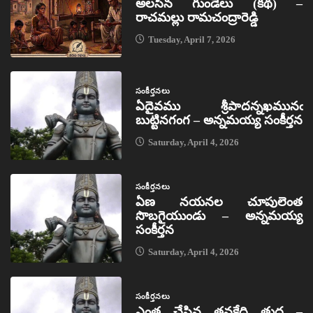
అలసిన గుండెలు (కథ) –
రాచమల్లు రామచంద్రారెడ్డి
Tuesday, April 7, 2026
సంకీర్తనలు
ఏదైవము శ్రీపాదన్నఖమునఁ
బుట్టినగంగ – అన్నమయ్య సంకీర్తన
Saturday, April 4, 2026
సంకీర్తనలు
ఏణ నయనల చూపులెంత
సొబగైయుండు – అన్నమయ్య
సంకీర్తన
Saturday, April 4, 2026
సంకీర్తనలు
ఎంత చేసిన తనకేది తుద –