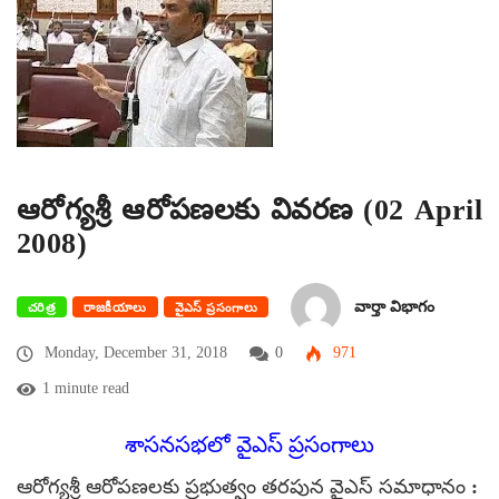
ఆరోగ్యశ్రీ ఆరోపణలకు వివరణ (02 April
2008)
వార్తా విభాగం
చరిత్ర
రాజకీయాలు
వైఎస్ ప్రసంగాలు
Monday, December 31, 2018
0
971
1 minute read
శాసనసభలో వైఎస్ ప్రసంగాలు
ఆరోగ్యశ్రీ ఆరోపణలకు ప్రభుత్వం తరపున వైఎస్ సమాధానం :