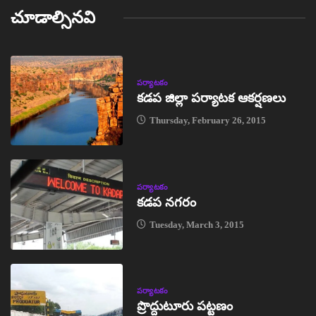
చూడాల్సినవి
పర్యాటకం
కడప జిల్లా పర్యాటక ఆకర్షణలు
Thursday, February 26, 2015
పర్యాటకం
కడప నగరం
Tuesday, March 3, 2015
పర్యాటకం
ప్రొద్దుటూరు పట్టణం