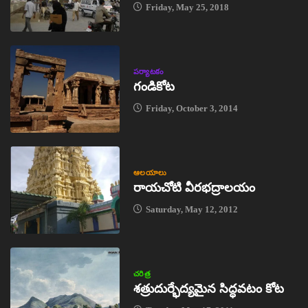
Friday, May 25, 2018
పర్యాటకం
గండికోట
Friday, October 3, 2014
ఆలయాలు
రాయచోటి వీరభద్రాలయం
Saturday, May 12, 2012
చరిత్ర
శత్రుదుర్భేద్యమైన సిద్ధవటం కోట