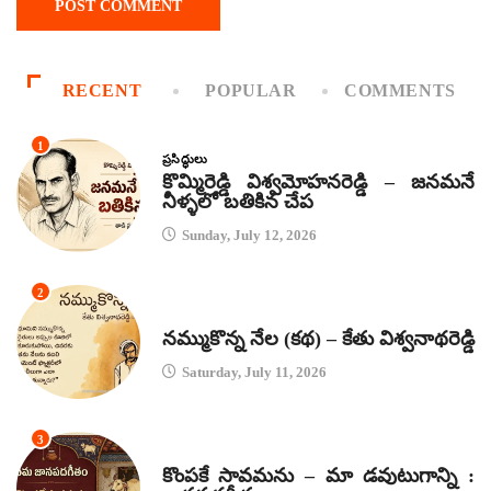
RECENT
POPULAR
COMMENTS
1
ప్రసిద్ధులు
కొమ్మిరెడ్డి విశ్వమోహనరెడ్డి – జనమనే
నీళ్ళలో బతికిన చేప
Sunday, July 12, 2026
2
కథలు
నమ్ముకొన్న నేల (కథ) – కేతు విశ్వనాథరెడ్డి
Saturday, July 11, 2026
3
జానపద గీతాలు
కొంపకే సావమను – మా డవుటుగాన్ని :