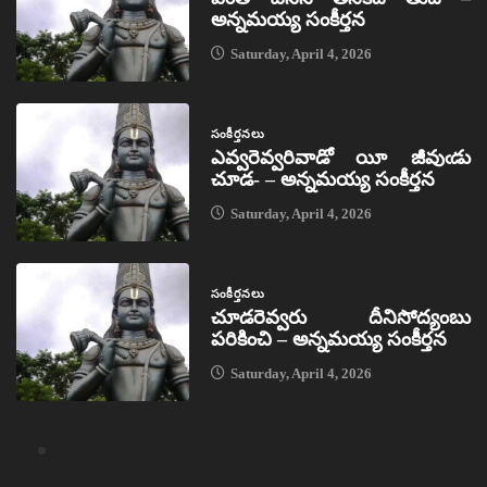
అన్నమయ్య సంకీర్తన
Saturday, April 4, 2026
సంకీర్తనలు
ఎవ్వరెవ్వరివాడో యీ జీవుఁడు
చూడ- – అన్నమయ్య సంకీర్తన
Saturday, April 4, 2026
సంకీర్తనలు
చూడరెవ్వరు దీనిసోద్యంబు
పరికించి – అన్నమయ్య సంకీర్తన
Saturday, April 4, 2026