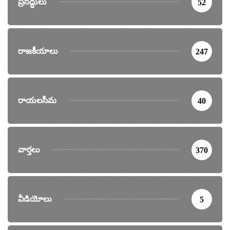
ప్రసిద్ధులు
52
రాజకీయాలు
247
రాయలసీమ
40
వార్తలు
370
వీడియోలు
5