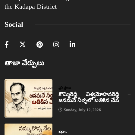
the Kadapa District
Social
తాజా చేర్పులు
ప్రసిద్ధులు
కొమ్మిరెడ్డి విశ్వమోహనరెడ్డి –
జనమనే నీళ్ళలో బతికిన చేప
Sunday, July 12, 2026
కథలు