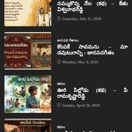
నమ్ముకొన్న నేల (కథ) – కేతు
విశ్వనాథరెడ్డి
Saturday, July 11, 2026
జానపద గీతాలు
కొంపకే సావమను – మా
డవుటుగాన్ని : జానపదగీతం
Monday, May 4, 2026
కథలు
ఊరి పిల్లోడు (కథ) – పి
రామకృష్ణారెడ్డి
Sunday, April 26, 2026
కథలు