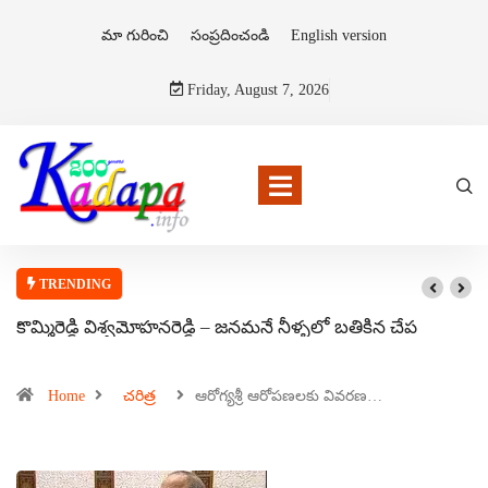
మా గురించి
సంప్రదించండి
English version
Friday, August 7, 2026
TRENDING
కొమ్మిరెడ్డి విశ్వమోహనరెడ్డి – జనమనే నీళ్ళలో బతికిన చేప
Home
చరిత్ర
ఆరోగ్యశ్రీ ఆరోపణలకు వివరణ…