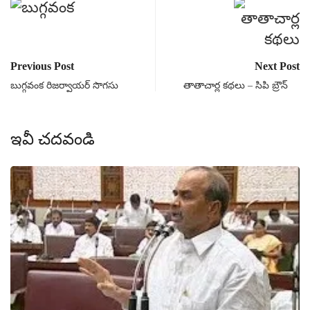
Previous Post
Next Post
బుగ్గవంక రిజర్వాయర్ సొగసు
తాతాచార్ల కథలు – సిపి బ్రౌన్
ఇవీ చదవండి
పో