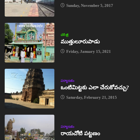
Sunday, November 5, 2017
చరిత్ర
ముత్తులూరుపాడు
Friday, January 15, 2021
పర్యాటకం
ఒంటిమిట్టకు ఎలా చేరుకోవచ్చు?
Saturday, February 21, 2015
పర్యాటకం
రాయచోటి పట్టణం