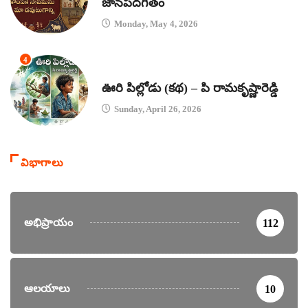
జానపదగీతం
Monday, May 4, 2026
4
కథలు
ఊరి పిల్లోడు (కథ) – పి రామకృష్ణారెడ్డి
Sunday, April 26, 2026
విభాగాలు
అభిప్రాయం
112
ఆలయాలు
10