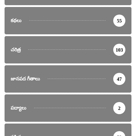
కథలు
55
చరిత్ర
103
జానపద గీతాలు
47
పద్యాలు
2