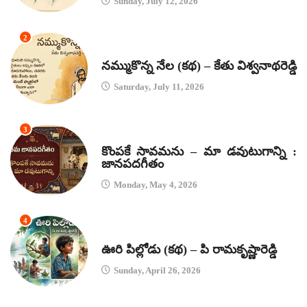
Sunday, July 12, 2026
2
కథలు
నమ్ముకొన్న నేల (కథ) – కేతు విశ్వనాథరెడ్డి
Saturday, July 11, 2026
3
జానపద గీతాలు
కొంపకే సావమను – మా డవుటుగాన్ని :
జానపదగీతం
Monday, May 4, 2026
4
కథలు
ఊరి పిల్లోడు (కథ) – పి రామకృష్ణారెడ్డి
Sunday, April 26, 2026