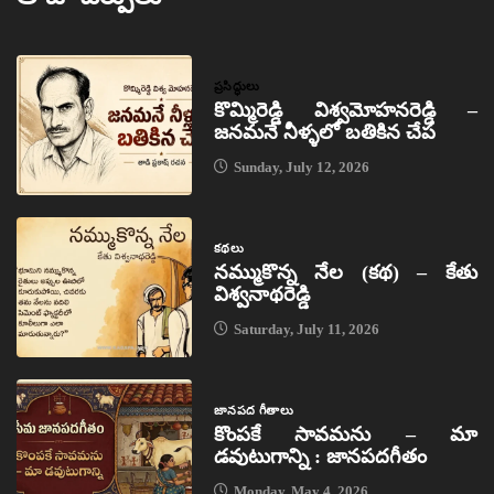
ప్రసిద్ధులు
కొమ్మిరెడ్డి విశ్వమోహనరెడ్డి –
జనమనే నీళ్ళలో బతికిన చేప
Sunday, July 12, 2026
కథలు
నమ్ముకొన్న నేల (కథ) – కేతు
విశ్వనాథరెడ్డి
Saturday, July 11, 2026
జానపద గీతాలు
కొంపకే సావమను – మా
డవుటుగాన్ని : జానపదగీతం
Monday, May 4, 2026