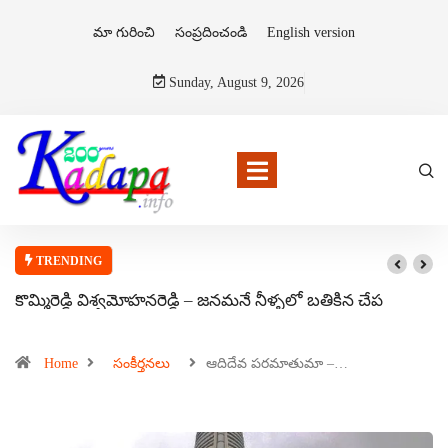
మా గురించి
సంప్రదించండి
English version
Sunday, August 9, 2026
TRENDING
కొమ్మిరెడ్డి విశ్వమోహనరెడ్డి – జనమనే నీళ్ళలో బతికిన చేప
Home
సంకీర్తనలు
ఆదిదేవ పరమాతుమా –…