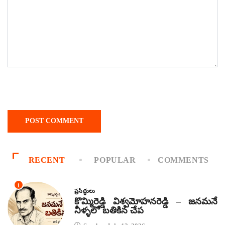
RECENT
POPULAR
COMMENTS
1
ప్రసిద్ధులు
కొమ్మిరెడ్డి విశ్వమోహనరెడ్డి – జనమనే
నీళ్ళలో బతికిన చేప