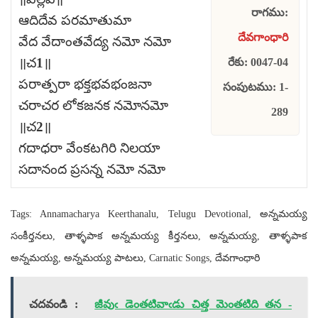
రాగము:
ఆదిదేవ పరమాతుమా
దేవగాంధారి
వేద వేదాంతవేద్య నమో నమో
॥చ1॥
రేకు: 0047-04
పరాత్పరా భక్తభవభంజనా
సంపుటము: 1-
చరాచర లోకజనక నమోనమో
289
॥చ2॥
గదాధరా వేంకటగిరి నిలయా
సదానంద ప్రసన్న నమో నమో
Tags: Annamacharya Keerthanalu, Telugu Devotional, అన్నమయ్య
సంకీర్తనలు, తాళ్ళపాక అన్నమయ్య కీర్తనలు, అన్నమయ్య, తాళ్ళపాక
అన్నమయ్య, అన్నమయ్య పాటలు, Carnatic Songs, దేవగాంధారి
చదవండి :
జీవుఁ డెంతటివాఁడు చిత్త మెంతటిది తన -