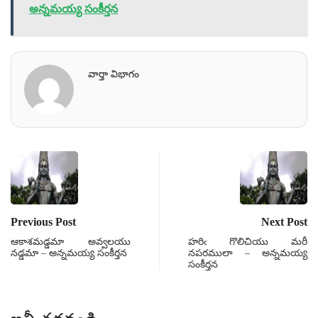
అన్నమయ్య సంకీర్తన
వార్తా విభాగం
Previous Post
Next Post
ఆకాశమడ్డమా అవ్వలయు
హరిఁ గొలిచియు మరీ
నడ్డమా – అన్నమయ్య సంకీర్తన
నపరములా – అన్నమయ్య
సంకీర్తన