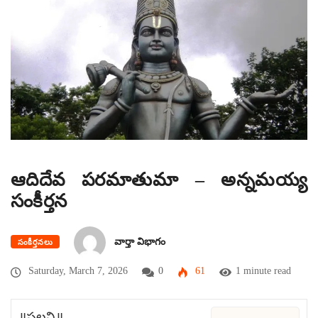
ఆదిదేవ పరమాతుమా – అన్నమయ్య
సంకీర్తన
వార్తా విభాగం
సంకీర్తనలు
Saturday, March 7, 2026
0
61
1 minute read
॥పల్లవి॥