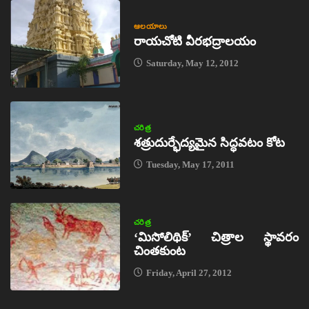
ఆలయాలు
రాయచోటి వీరభద్రాలయం
Saturday, May 12, 2012
చరిత్ర
శత్రుదుర్భేద్యమైన సిద్ధవటం కోట
Tuesday, May 17, 2011
చరిత్ర
‘మిసోలిథిక్‌’ చిత్రాల స్థావరం
చింతకుంట
Friday, April 27, 2012