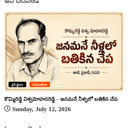
ఇవీ చదవండి
ప్రసిద్ధులు
రచయితలు
నమ
కొమ్మిరెడ్డి విశ్వమోహనరెడ్డి – జనమనే నీళ్ళలో బతికిన చేప
Sunday, July 12, 2026