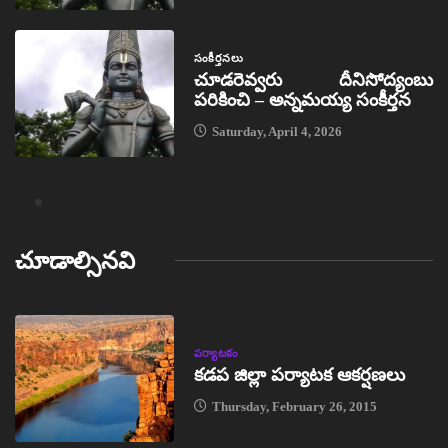
సంకీర్తనలు
చూడరెవ్వరు దీనిసోద్యంబు
పరికించి – అన్నమయ్య సంకీర్తన
Saturday, April 4, 2026
చూడాల్సినవి
పర్యాటకం
కడప జిల్లా పర్యాటక ఆకర్షణలు
Thursday, February 26, 2015