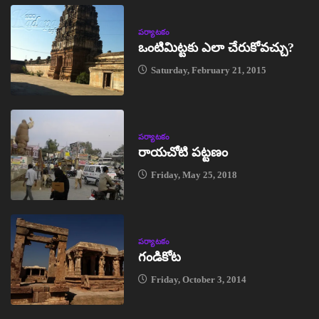
పర్యాటకం
ఒంటిమిట్టకు ఎలా చేరుకోవచ్చు?
Saturday, February 21, 2015
పర్యాటకం
రాయచోటి పట్టణం
Friday, May 25, 2018
పర్యాటకం
గండికోట
Friday, October 3, 2014