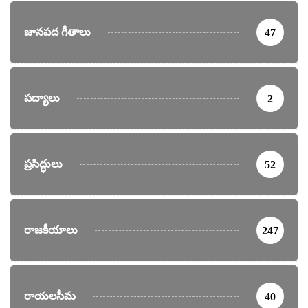
జానపద గీతాలు
47
పద్యాలు
2
ప్రసిద్ధులు
52
రాజకీయాలు
247
రాయలసీమ
40