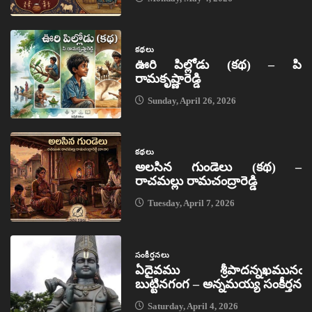
కథలు
ఊరి పిల్లోడు (కథ) – పి
రామకృష్ణారెడ్డి
Sunday, April 26, 2026
కథలు
అలసిన గుండెలు (కథ) –
రాచమల్లు రామచంద్రారెడ్డి
Tuesday, April 7, 2026
సంకీర్తనలు
ఏదైవము శ్రీపాదన్నఖమునఁ
బుట్టినగంగ – అన్నమయ్య సంకీర్తన
Saturday, April 4, 2026