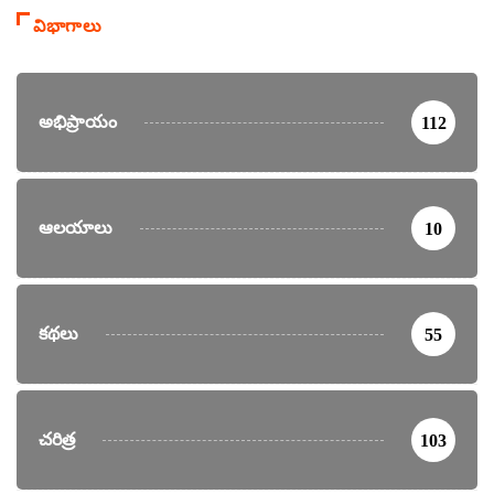
విభాగాలు
అభిప్రాయం
112
ఆలయాలు
10
కథలు
55
చరిత్ర
103