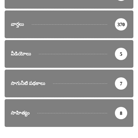
వార్తలు
370
వీడియోలు
5
సాగునీటి పథకాలు
7
సాహిత్యం
8