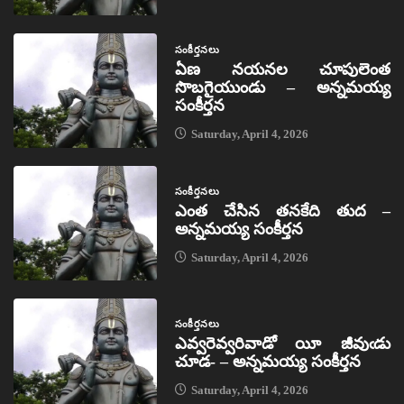
సంకీర్తనలు
ఏణ నయనల చూపులెంత
సొబగైయుండు – అన్నమయ్య
సంకీర్తన
Saturday, April 4, 2026
సంకీర్తనలు
ఎంత చేసిన తనకేది తుద –
అన్నమయ్య సంకీర్తన
Saturday, April 4, 2026
సంకీర్తనలు
ఎవ్వరెవ్వరివాడో యీ జీవుఁడు
చూడ- – అన్నమయ్య సంకీర్తన
Saturday, April 4, 2026