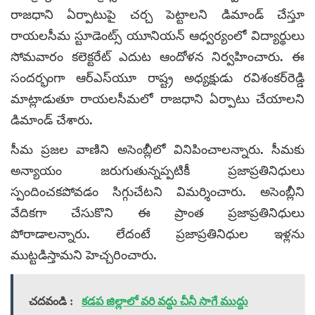
రాజధాని ఏర్పాటుపై చర్చ పెట్టాలని డిమాండ్ చేస్తూ
రాయలసీమ స్టూడెంట్స్ యూనియన్ ఆధ్వర్యంలో విద్యార్థులు
సోమవారం కలెక్టరేట్ ఎదుట ఆందోళన నిర్వహించారు. ఈ
సందర్భంగా ఆర్‌ఎస్‌యూ రాష్ట్ర అధ్యక్షుడు రవిశంకర్‌రెడ్డి
మాట్లాడుతూ రాయలసీమలో రాజధాని ఏర్పాటు చేయాలని
డిమాండ్ చేశారు.
సీమ ప్రజల వాణిని అసెంబ్లీలో వినిపించాలన్నారు. సీమకు
అన్యాయం జరుగుతున్నప్పటికీ ప్రజాప్రతినిధులు
స్పందించకపోవడం సిగ్గుచేటని విమర్శించారు. అసెంబ్లీని
వేదికగా చేసుకొని ఈ ప్రాంత ప్రజాప్రతినిధులు
పోరాడాలన్నారు. లేదంటే ప్రజాప్రతినిధుల ఇళ్లను
ముట్టడిస్తామని హెచ్చరించారు.
చదవండి :
కడప జిల్లాలో వరి వద్దు చీనీ సాగే ముద్దు