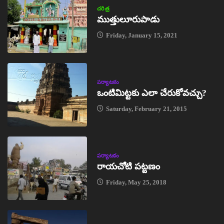
చరిత్ర
ముత్తులూరుపాడు
Friday, January 15, 2021
పర్యాటకం
ఒంటిమిట్టకు ఎలా చేరుకోవచ్చు?
Saturday, February 21, 2015
పర్యాటకం
రాయచోటి పట్టణం
Friday, May 25, 2018