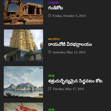
పర్యాటకం
గండికోట
Friday, October 3, 2014
ఆలయాలు
రాయచోటి వీరభద్రాలయం
Saturday, May 12, 2012
చరిత్ర
శత్రుదుర్భేద్యమైన సిద్ధవటం కోట
Tuesday, May 17, 2011
చరిత్ర