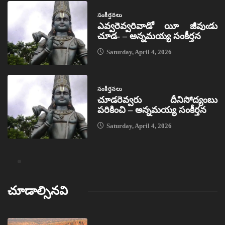
సంకీర్తనలు
ఎవ్వరెవ్వరివాడో యీ జీవుఁడు
చూడ- – అన్నమయ్య సంకీర్తన
Saturday, April 4, 2026
సంకీర్తనలు
చూడరెవ్వరు దీనిసోద్యంబు
పరికించి – అన్నమయ్య సంకీర్తన
Saturday, April 4, 2026
చూడాల్సినవి