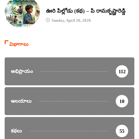
కథలు
ఊరి పిల్లోడు (కథ) – పి రామకృష్ణారెడ్డి
Sunday, April 26, 2026
విభాగాలు
అభిప్రాయం
112
ఆలయాలు
10
కథలు
55