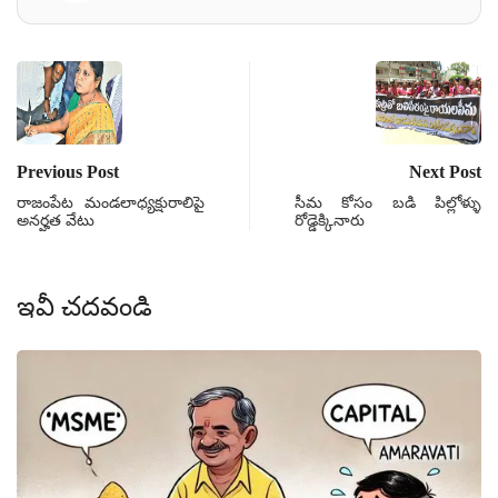
Previous Post
Next Post
రాజంపేట మండలాధ్యక్షురాలిపై
సీమ కోసం బడి పిల్లోళ్ళు
అనర్హత వేటు
రోడ్డెక్కినారు
ఇవీ చదవండి