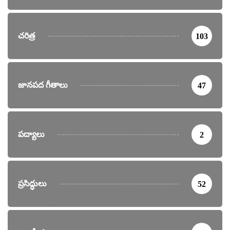
చరిత్ర
103
జానపద గీతాలు
47
పద్యాలు
2
ప్రసిద్ధులు
52