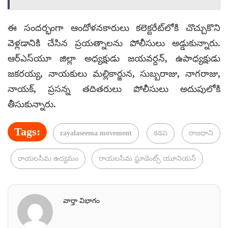
ఈ సందర్భంగా ఆందోళనకారులు కలెక్టరేట్‌లోకి చొచ్చుకొని
వెళ్లడానికి చేసిన ప్రయత్నాలను పోలీసులు అడ్డుకున్నారు.
ఆర్‌ఎస్‌యూ జిల్లా అధ్యక్షుడు జయవర్దన్, ఉపాధ్యక్షుడు
జకరయ్య, నాయకులు మల్లికార్జున, సుబ్బరాజు, నాగరాజు,
నాయక్, ప్రసన్న తదితరులు పోలీసులు అదుపులోకి
తీసుకున్నారు.
Tags:
rayalaseema movement
కడప
రాజధాని
రాయలసీమ ఉద్యమం
రాయలసీమ స్టూడెంట్స్ యూనియన్
వార్తా విభాగం