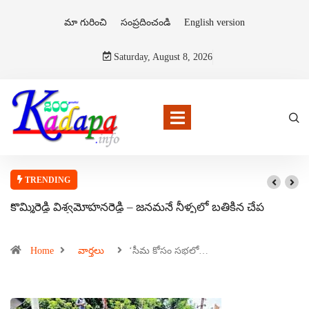
మా గురించి
సంప్రదించండి
English version
Saturday, August 8, 2026
TRENDING
కొమ్మిరెడ్డి విశ్వమోహనరెడ్డి – జనమనే నీళ్ళలో బతికిన చేప
Home
వార్తలు
‘సీమ కోసం సభలో…