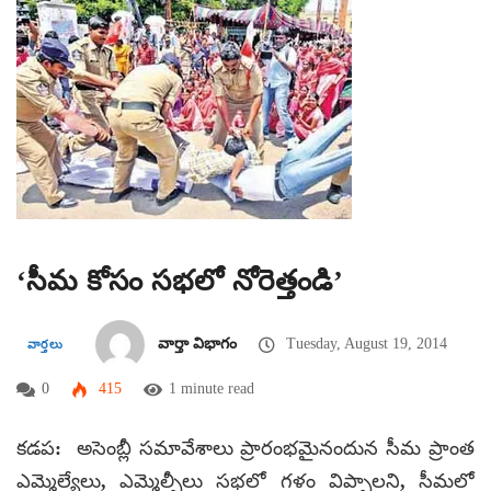
‘సీమ కోసం సభలో నోరెత్తండి’
వార్తా విభాగం
Tuesday, August 19, 2014
వార్తలు
0
415
1 minute read
కడప: అసెంబ్లీ సమావేశాలు ప్రారంభమైనందున సీమ ప్రాంత
ఎమ్మెల్యేలు, ఎమ్మెల్సీలు సభలో గళం విప్పాలని, సీమలో