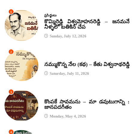
1
ప్రసిద్ధులు
కొమ్మిరెడ్డి విశ్వమోహనరెడ్డి – జనమనే
నీళ్ళలో బతికిన చేప
Sunday, July 12, 2026
2
కథలు
నమ్ముకొన్న నేల (కథ) – కేతు విశ్వనాథరెడ్డి
Saturday, July 11, 2026
3
జానపద గీతాలు
కొంపకే సావమను – మా డవుటుగాన్ని :
జానపదగీతం
Monday, May 4, 2026
4