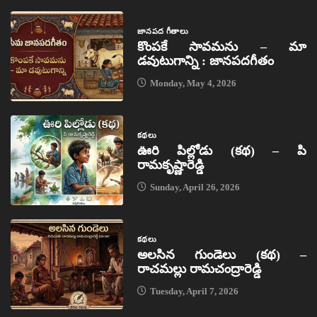
జానపద గీతాలు
కొంపకే సావమను – మా
డవుటుగాన్ని : జానపదగీతం
Monday, May 4, 2026
కథలు
ఊరి పిల్లోడు (కథ) – పి
రామకృష్ణారెడ్డి
Sunday, April 26, 2026
కథలు
అలసిన గుండెలు (కథ) –
రాచమల్లు రామచంద్రారెడ్డి
Tuesday, April 7, 2026