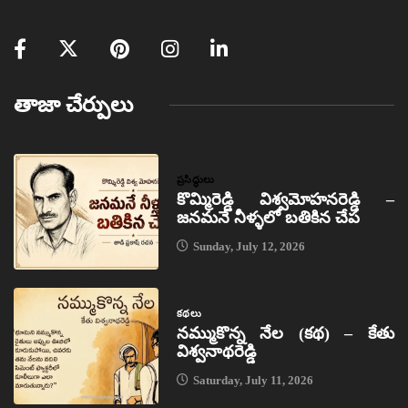
తాజా చేర్పులు
ప్రసిద్ధులు
కొమ్మిరెడ్డి విశ్వమోహనరెడ్డి –
జనమనే నీళ్ళలో బతికిన చేప
Sunday, July 12, 2026
కథలు
నమ్ముకొన్న నేల (కథ) – కేతు
విశ్వనాథరెడ్డి
Saturday, July 11, 2026