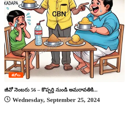
జీవోలు
జీవో నెంబరు 56 – కొప్పర్తి నుండి అమరావతికి...
Wednesday, September 25, 2024