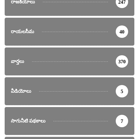
రాజకీయాలు
247
రాయలసీమ
40
వార్తలు
370
వీడియోలు
5
సాగునీటి పథకాలు
7