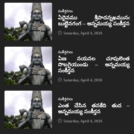
సంకీర్తనలు
ఏదైవము శ్రీపాదన్నఖమునఁ
బుట్టినగంగ – అన్నమయ్య సంకీర్తన
Saturday, April 4, 2026
సంకీర్తనలు
ఏణ నయనల చూపులెంత
సొబగైయుండు – అన్నమయ్య
సంకీర్తన
Saturday, April 4, 2026
సంకీర్తనలు
ఎంత చేసిన తనకేది తుద –
అన్నమయ్య సంకీర్తన
Saturday, April 4, 2026