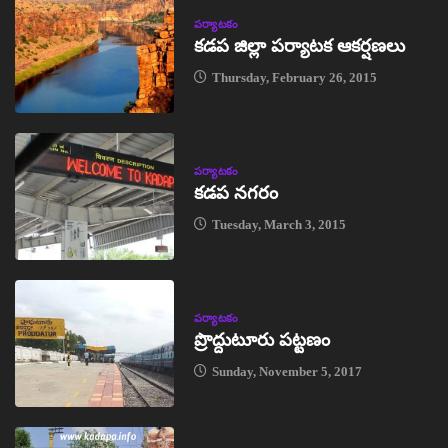
పర్యాటకం
కడప జిల్లా పర్యాటక ఆకర్షణలు
Thursday, February 26, 2015
పర్యాటకం
కడప నగరం
Tuesday, March 3, 2015
పర్యాటకం
ప్రొద్దుటూరు పట్టణం
Sunday, November 5, 2017