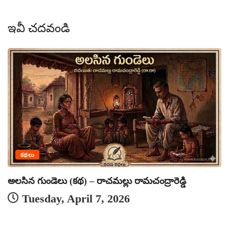
ఇవీ చదవండి
కథలు
అలసిన గుండెలు (కథ) – రాచమల్లు రామచంద్రారెడ్డి
Tuesday, April 7, 2026