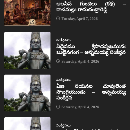
అలసిన గుండెలు (కథ) –
రాచమల్లు రామచంద్రారెడ్డి
Tuesday, April 7, 2026
సంకీర్తనలు
ఏదైవము శ్రీపాదన్నఖమునఁ
బుట్టినగంగ – అన్నమయ్య సంకీర్తన
Saturday, April 4, 2026
సంకీర్తనలు
ఏణ నయనల చూపులెంత
సొబగైయుండు – అన్నమయ్య
సంకీర్తన
Saturday, April 4, 2026
సంకీర్తనలు