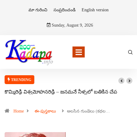
మా గురించి
సంప్రదించండి
English version
Sunday, August 9, 2026
TRENDING
కొమ్మిరెడ్డి విశ్వమోహనరెడ్డి – జనమనే నీళ్ళలో బతికిన చేప
Home
ఈ-పుస్తకాలు
అలసిన గుండెలు (కథల…