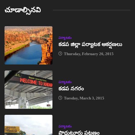
చూడాల్సినవి
పర్యాటకం
కడప జిల్లా పర్యాటక ఆకర్షణలు
Thursday, February 26, 2015
పర్యాటకం
కడప నగరం
Tuesday, March 3, 2015
పర్యాటకం
ప్రొద్దుటూరు పట్టణం