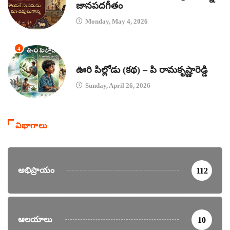
జానపదగీతం
Monday, May 4, 2026
4
కథలు
ఊరి పిల్లోడు (కథ) – పి రామకృష్ణారెడ్డి
Sunday, April 26, 2026
విభాగాలు
అభిప్రాయం
112
ఆలయాలు
10