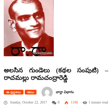
అలసిన గుండెలు (కథల సంపుటి) –
రాచమల్లు రామచంద్రారెడ్డి
వార్తా విభాగం
ఈ-పుస్తకాలు
కథలు
Sunday, October 22, 2017
0
1190
1 minute read