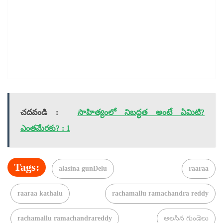
చదవండి :
సాహిత్యంలో నిబద్ధత అంటే ఏమిటి?
ఎంతమేరకు? : 1
Tags:
alasina gunDelu
raaraa
raaraa kathalu
rachamallu ramachandra reddy
rachamallu ramachandrareddy
అలసిన గుండెలు