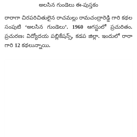
అలసిన గుండెలు ఈ-పుస్తకం
రారాగా చిరపరిచితులైన రాచమల్లు రామచంద్రారెడ్డి గారి కథల
సంపుటి ‘అలసిన గుండెలు’. 1960 ఆగస్టులో ప్రచురితం.
ప్రచురణ: విద్యోదయ పబ్లికేషన్స్, కడప జిల్లా. ఇందులో రారా
గారి 12 కథలున్నాయి.