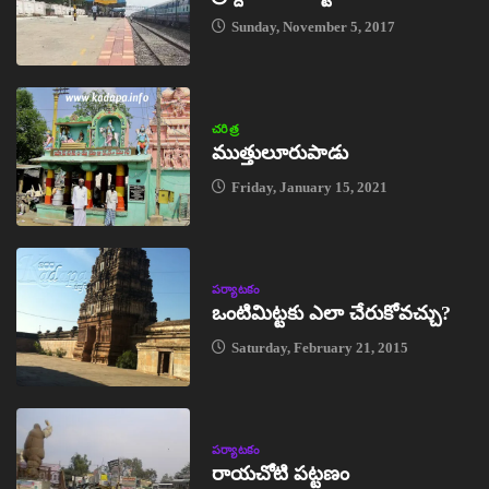
Sunday, November 5, 2017
చరిత్ర
ముత్తులూరుపాడు
Friday, January 15, 2021
పర్యాటకం
ఒంటిమిట్టకు ఎలా చేరుకోవచ్చు?
Saturday, February 21, 2015
పర్యాటకం
రాయచోటి పట్టణం