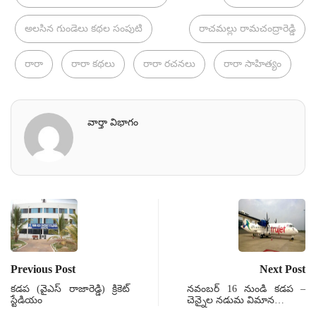
అలసిన గుండెలు కథల సంపుటి
రాచమల్లు రామచంద్రారెడ్డి
రారా
రారా కథలు
రారా రచనలు
రారా సాహిత్యం
వార్తా విభాగం
Previous Post
Next Post
కడప (వైఎస్ రాజారెడ్డి) క్రికెట్
నవంబర్ 16 నుండి కడప –
స్టేడియం
చెన్నైల నడుమ విమాన…