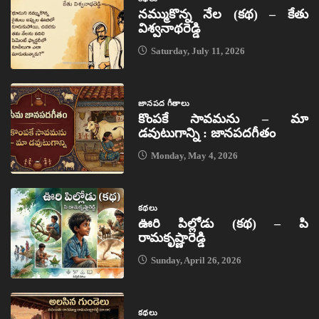
నమ్ముకొన్న నేల (కథ) – కేతు
విశ్వనాథరెడ్డి
Saturday, July 11, 2026
జానపద గీతాలు
కొంపకే సావమను – మా
డవుటుగాన్ని : జానపదగీతం
Monday, May 4, 2026
కథలు
ఊరి పిల్లోడు (కథ) – పి
రామకృష్ణారెడ్డి
Sunday, April 26, 2026
కథలు