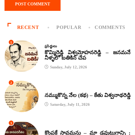
RECENT
POPULAR
COMMENTS
1
ప్రసిద్ధులు
కొమ్మిరెడ్డి విశ్వమోహనరెడ్డి – జనమనే
నీళ్ళలో బతికిన చేప
Sunday, July 12, 2026
2
కథలు
నమ్ముకొన్న నేల (కథ) – కేతు విశ్వనాథరెడ్డి
Saturday, July 11, 2026
3
జానపద గీతాలు
కొంపకే సావమను – మా డవుటుగాన్ని :