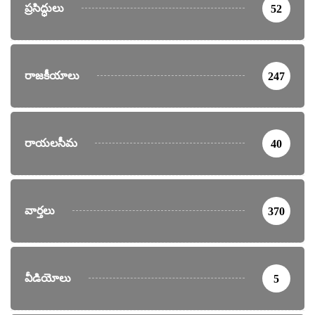
ప్రసిద్ధులు
52
రాజకీయాలు
247
రాయలసీమ
40
వార్తలు
370
వీడియోలు
5