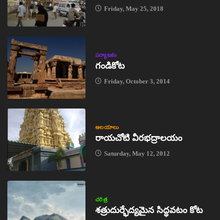
Friday, May 25, 2018
పర్యాటకం
గండికోట
Friday, October 3, 2014
ఆలయాలు
రాయచోటి వీరభద్రాలయం
Saturday, May 12, 2012
చరిత్ర
శత్రుదుర్భేద్యమైన సిద్ధవటం కోట