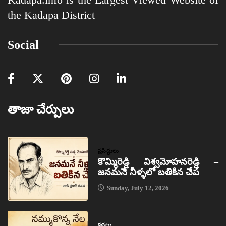
the Kadapa District
Social
తాజా చేర్పులు
ప్రసిద్ధులు
కొమ్మిరెడ్డి విశ్వమోహనరెడ్డి –
జనమనే నీళ్ళలో బతికిన చేప
Sunday, July 12, 2026
కథలు