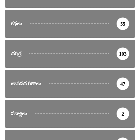
కథలు
55
చరిత్ర
103
జానపద గీతాలు
47
పద్యాలు
2