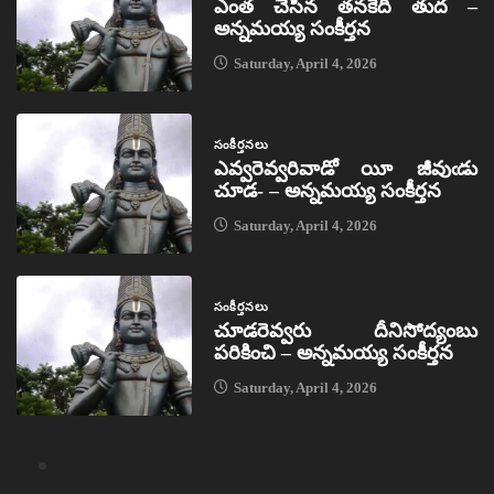
ఎంత చేసిన తనకేది తుద –
అన్నమయ్య సంకీర్తన
Saturday, April 4, 2026
సంకీర్తనలు
ఎవ్వరెవ్వరివాడో యీ జీవుఁడు
చూడ- – అన్నమయ్య సంకీర్తన
Saturday, April 4, 2026
సంకీర్తనలు
చూడరెవ్వరు దీనిసోద్యంబు
పరికించి – అన్నమయ్య సంకీర్తన
Saturday, April 4, 2026