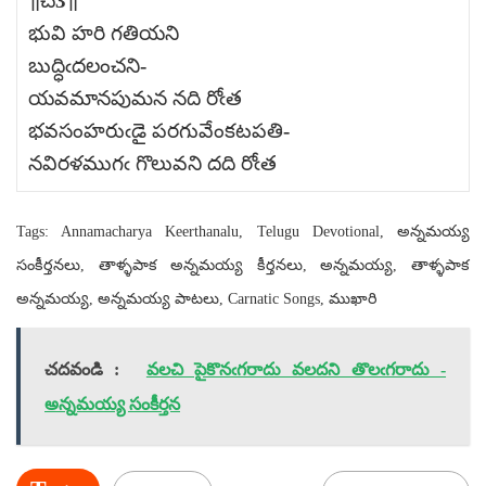
॥చ3॥
భువి హరి గతియని
బుద్ధిఁదలంచని-
యవమానపుమన నది రోఁత
భవసంహరుఁడై పరగువేంకటపతి-
నవిరళముగఁ గొలువని దది రోఁత
Tags: Annamacharya Keerthanalu, Telugu Devotional, అన్నమయ్య
సంకీర్తనలు, తాళ్ళపాక అన్నమయ్య కీర్తనలు, అన్నమయ్య, తాళ్ళపాక
అన్నమయ్య, అన్నమయ్య పాటలు, Carnatic Songs, ముఖారి
చదవండి :
వలచి పైకొనఁగరాదు వలదని తొలఁగరాదు -
అన్నమయ్య సంకీర్తన