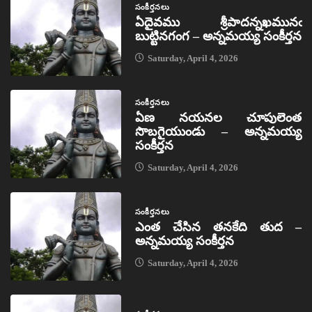
సంకీర్తనలు
ఏదైవము శ్రీపాదన్నఖమునఁ
బుట్టినగంగ – అన్నమయ్య సంకీర్తన
Saturday, April 4, 2026
సంకీర్తనలు
ఏణ నయనల చూపులెంత
సొబగైయుండు – అన్నమయ్య
సంకీర్తన
Saturday, April 4, 2026
సంకీర్తనలు
ఎంత చేసిన తనకేది తుద –
అన్నమయ్య సంకీర్తన
Saturday, April 4, 2026