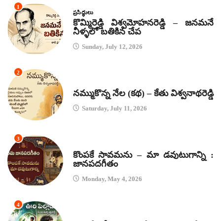
1
ప్రసిద్ధులు
కొమ్మిరెడ్డి విశ్వమోహనరెడ్డి – జనమనే
నీళ్ళలో బతికిన చేప
Sunday, July 12, 2026
2
కథలు
నమ్ముకొన్న నేల (కథ) – కేతు విశ్వనాథరెడ్డి
Saturday, July 11, 2026
3
జానపద గీతాలు
కొంపకే సావమను – మా డవుటుగాన్ని :
జానపదగీతం
Monday, May 4, 2026
4
కథలు