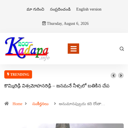
మా గురించి
సంప్రదించండి
English version
Thursday, August 6, 2026
TRENDING
కొమ్మిరెడ్డి విశ్వమోహనరెడ్డి – జనమనే నీళ్ళలో బతికిన చేప
Home
సంకీర్తనలు
అనుమానపుబ్రదు కది రోఁతా…