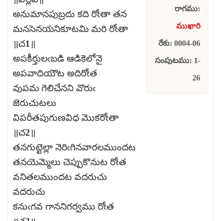
రాగము:
అనుమానపుబ్రదు కది రోఁతా తన
ముఖారి
మనసెనయనికూటమి మరి రోఁతా
॥చ1॥
రేకు: 0004-06
అపకీర్తులఁబడి ఆడికెలోనై
సంపుటము: 1-
అపవాదియౌట అదిరోఁత
26
వుపమ గెలిచేనని వొరుఁ
జెరుచుటలు
విపరీతపుగుణవిధ మొకరోఁతా
॥చ2॥
తనగుట్టెల్లా నెరిఁగినవారలముందట
తనయెమ్మెలు చెప్పుకొనుట రోఁత
వనితలముందట వదరుచు
వదరుచు
కనుఁగవ గాననిగర్వము రోఁత