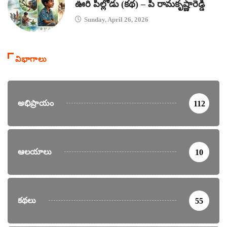
ఊరి పిల్లోడు (కథ) – పి రామకృష్ణారెడ్డి
Sunday, April 26, 2026
విభాగాలు
అభిప్రాయం
112
ఆలయాలు
10
కథలు
55