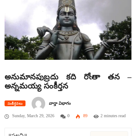
అనుమానపుబ్రదు కది రోఁతా తన –
అన్నమయ్య సంకీర్తన
వార్తా విభాగం
సంకీర్తనలు
Sunday, March 29, 2026
0
89
2 minutes read
॥పల్లవి॥