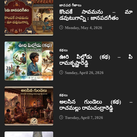
జానపద గీతాలు
కొంపకే సావమను – మా
డవుటుగాన్ని : జానపదగీతం
Monday, May 4, 2026
కథలు
ఊరి పిల్లోడు (కథ) – పి
రామకృష్ణారెడ్డి
Sunday, April 26, 2026
కథలు
అలసిన గుండెలు (కథ) –
రాచమల్లు రామచంద్రారెడ్డి
Tuesday, April 7, 2026