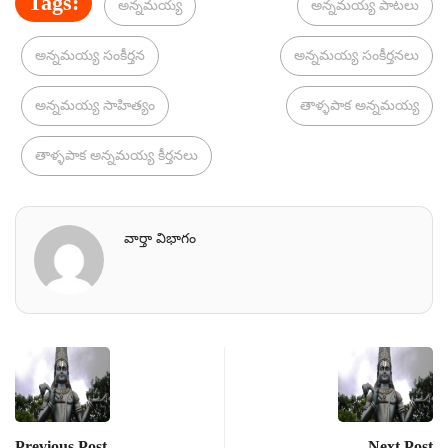
Tags:
అన్నమయ్య
అన్నమయ్య పాటలు
అన్నమయ్య సంకీర్తన
అన్నమయ్య సంకీర్తనలు
అన్నమయ్య సాహిత్యం
తాళ్ళపాక అన్నమయ్య
తాళ్ళపాక అన్నమయ్య కీర్తనలు
వార్తా విభాగం
Previous Post
Next Post