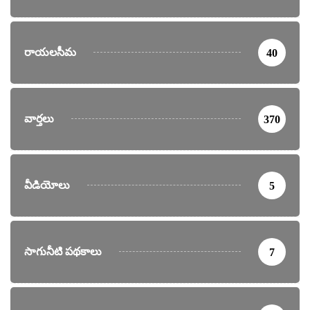
రాయలసీమ
40
వార్తలు
370
వీడియోలు
5
సాగునీటి పథకాలు
7