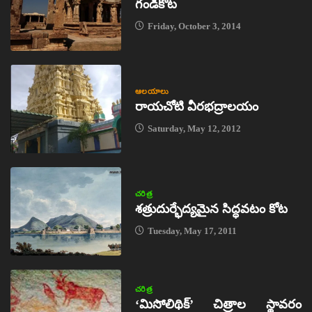
గండికోట
Friday, October 3, 2014
ఆలయాలు
రాయచోటి వీరభద్రాలయం
Saturday, May 12, 2012
చరిత్ర
శత్రుదుర్భేద్యమైన సిద్ధవటం కోట
Tuesday, May 17, 2011
చరిత్ర
‘మిసోలిథిక్‌’ చిత్రాల స్థావరం