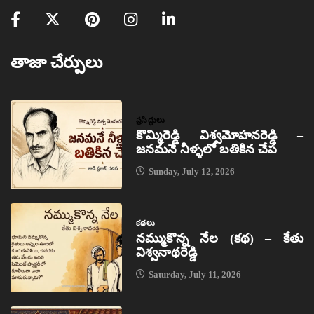
తాజా చేర్పులు
ప్రసిద్ధులు
కొమ్మిరెడ్డి విశ్వమోహనరెడ్డి –
జనమనే నీళ్ళలో బతికిన చేప
Sunday, July 12, 2026
కథలు
నమ్ముకొన్న నేల (కథ) – కేతు
విశ్వనాథరెడ్డి
Saturday, July 11, 2026