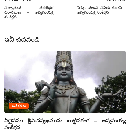
నిత్యానంద ధరణీధర
నిన్నుఁ దలఁచి నీపేరు దలఁచి –
ధరారమణ – అన్నమయ్య
అన్నమయ్య సంకీర్తన
సంకీర్తన
ఇవీ చదవండి
సంకీర్తనలు
ఏదైవము శ్రీపాదన్నఖమునఁ బుట్టినగంగ – అన్నమయ్య
ఏ
సంకీర్తన
సం