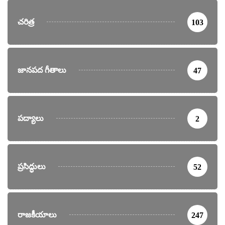
చరిత్ర
103
జానపద గీతాలు
47
పద్యాలు
2
ప్రసిద్ధులు
52
రాజకీయాలు
247