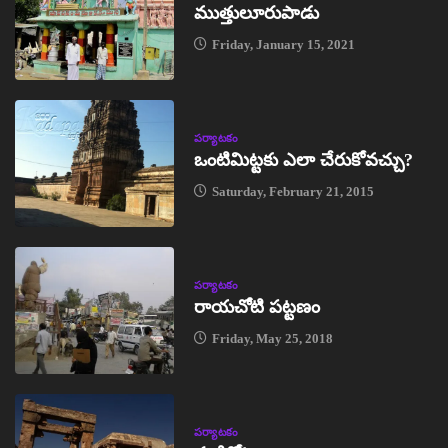
ముత్తులూరుపాడు
Friday, January 15, 2021
పర్యాటకం
ఒంటిమిట్టకు ఎలా చేరుకోవచ్చు?
Saturday, February 21, 2015
పర్యాటకం
రాయచోటి పట్టణం
Friday, May 25, 2018
పర్యాటకం