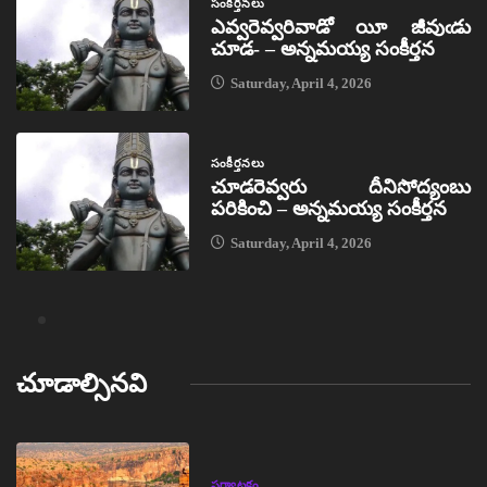
సంకీర్తనలు
ఎవ్వరెవ్వరివాడో యీ జీవుఁడు
చూడ- – అన్నమయ్య సంకీర్తన
Saturday, April 4, 2026
సంకీర్తనలు
చూడరెవ్వరు దీనిసోద్యంబు
పరికించి – అన్నమయ్య సంకీర్తన
Saturday, April 4, 2026
చూడాల్సినవి
పర్యాటకం