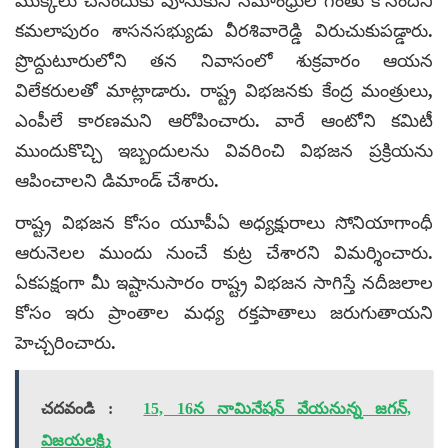
ముక్కలు చేసేందుకు పూనుకుని సీమాంధ్రుల గొంతు కోసిందని
కమలాపురం శాసనసభ్యుడు వీరశివారెడ్డి విరుచుకుపడ్డారు.
ప్రొద్దుటూరులోని తన నివాసంలో శుక్రవారం ఆయన
విలేకరులతో మాట్లాడారు. రాష్ట్ర విభజనకు కేంద్ర మంత్రులు,
ఎంపీలే కారణమని ఆరోపించారు. వారే ఆంటోని కమిటీ
ముందుకొచ్చి ఇబ్బందులను వివరించి విభజన ప్రక్రియను
ఆపించాలని డిమాండ్ చేశారు.
రాష్ట్ర విభజన కోసం యూపీఏ అధ్యక్షురాలు సోనియాగాంధీ
ఆరునెలల ముందు నుంచే కుట్ర చేశారని విమర్శించారు.
ఏకపక్షంగా మీ ఇష్టానుసారం రాష్ట్ర విభజన సాగిస్తే నదీజలాల
కోసం ఇరు ప్రాంతాల మధ్య రక్తపాతాలు జరుగుతాయని
హెచ్చరించారు.
చదవండి :
15, 16న నామినేషన్ వేయనున్న జగన్,
విజయలక్ష్మి