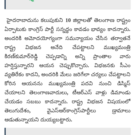
హైదరాబాదును కలుపుకుని 10 జిల్లాలతో తెలంగాణ రాష్ట్రం
ఏర్పాటుకు కాంగ్రెస్ పార్టీ సన్నద్ధం కావడం భావ్యం కాదన్నారు.
అందరికి అమోదయోగ్యంగా సమన్యాయం చేసిన తర్వాతనే
రాష్ట్ర విభజన అనేది చేపట్టాలని ముఖ్యమంత్రి
కిరణ్‌కుమార్‌రెడ్డి చెప్పడాన్ని అన్ని ప్రాంతాల వారు
హర్షిస్తున్నారని ఆయన చెప్పుకొచ్చారు. విభజనకు సీఎం
వ్యతిరేకం కాదని, అందరికి మేలు జరిగేలా చర్యలు చేపట్టాలని
కోరిన ఆయనను ముఖ్యమంత్రి పదవి నుంచి డిస్మిస్
చేయాలని తెలంగాణవాదులు, టీఆర్ఎస్ వాళ్లు డిమాండు
చేయడం సబబు కాదన్నారు. రాష్ట్ర విభజన విషయంలో
తెలుగుదేశం, వైఎస్ఆర్‌కాంగ్రెస్‌పార్టీలు డ్రామాలు
ఆడుతున్నాయని దుయ్యబట్టారు.