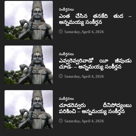
సంకీర్తనలు
ఎంత చేసిన తనకేది తుద –
అన్నమయ్య సంకీర్తన
Saturday, April 4, 2026
సంకీర్తనలు
ఎవ్వరెవ్వరివాడో యీ జీవుఁడు
చూడ- – అన్నమయ్య సంకీర్తన
Saturday, April 4, 2026
సంకీర్తనలు
చూడరెవ్వరు దీనిసోద్యంబు
పరికించి – అన్నమయ్య సంకీర్తన
Saturday, April 4, 2026