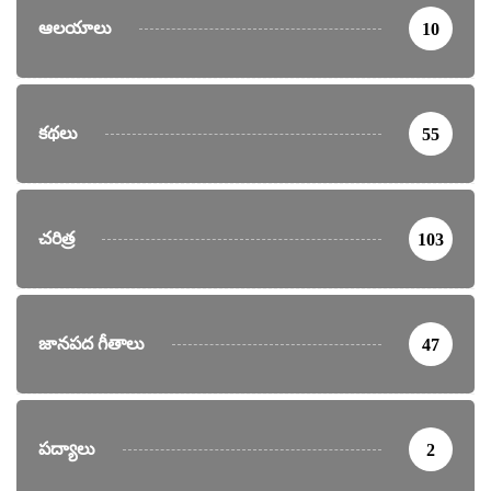
ఆలయాలు
10
కథలు
55
చరిత్ర
103
జానపద గీతాలు
47
పద్యాలు
2