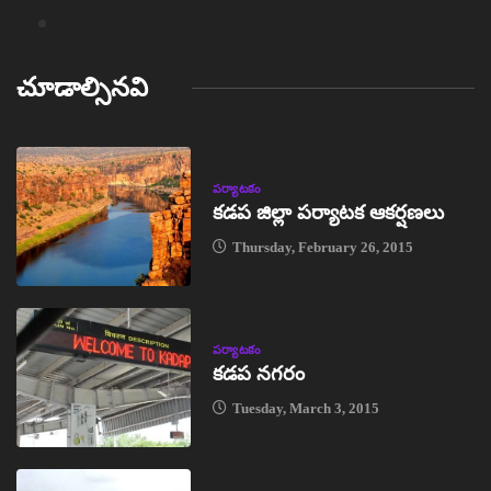
చూడాల్సినవి
పర్యాటకం
కడప జిల్లా పర్యాటక ఆకర్షణలు
Thursday, February 26, 2015
పర్యాటకం
కడప నగరం
Tuesday, March 3, 2015