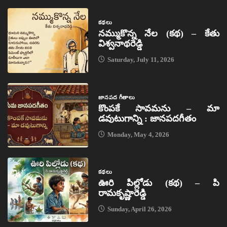
కథలు
నమ్ముకొన్న నేల (కథ) – కేతు
విశ్వనాథరెడ్డి
Saturday, July 11, 2026
జానపద గీతాలు
కొంపకే సావమను – మా
డవుటుగాన్ని : జానపదగీతం
Monday, May 4, 2026
కథలు
ఊరి పిల్లోడు (కథ) – పి
రామకృష్ణారెడ్డి
Sunday, April 26, 2026