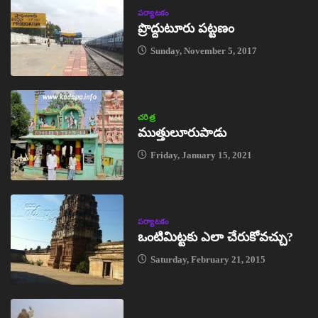
పర్యాటకం
ప్రొద్దుటూరు పట్టణం
Sunday, November 5, 2017
చరిత్ర
ముత్తులూరుపాడు
Friday, January 15, 2021
పర్యాటకం
ఒంటిమిట్టకు ఎలా చేరుకోవచ్చు?
Saturday, February 21, 2015