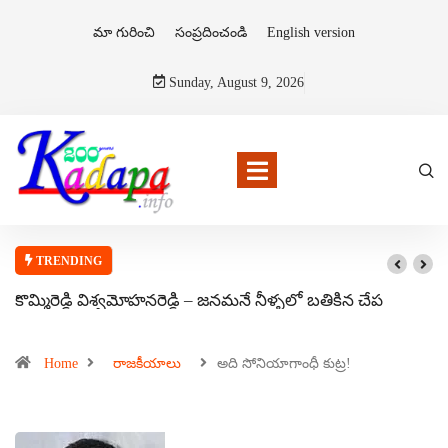
మా గురించి
సంప్రదించండి
English version
Sunday, August 9, 2026
TRENDING
కొమ్మిరెడ్డి విశ్వమోహనరెడ్డి – జనమనే నీళ్ళలో బతికిన చేప
Home
రాజకీయాలు
అది సోనియాగాంధీ కుట్ర!