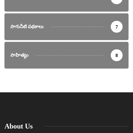
సాగునీటి పథకాలు
7
సాహిత్యం
8
About Us