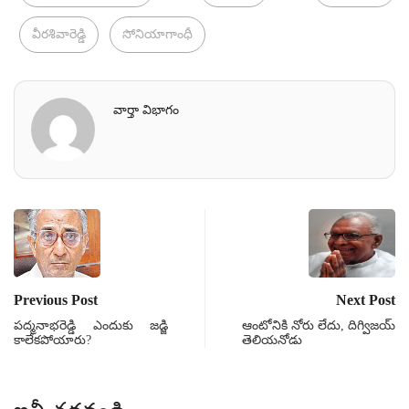
వీరశివారెడ్డి
సోనియాగాంధీ
వార్తా విభాగం
Previous Post
Next Post
పద్మనాభరెడ్డి ఎందుకు జడ్జి
ఆంటోనికి నోరు లేదు, దిగ్విజయ్‌
కాలేకపోయారు?
తెలియనోడు