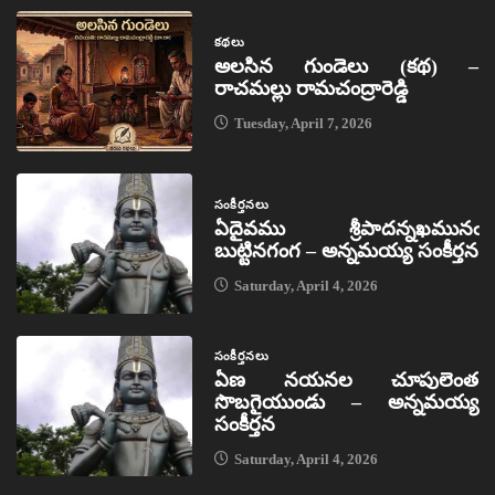
కథలు
అలసిన గుండెలు (కథ) –
రాచమల్లు రామచంద్రారెడ్డి
Tuesday, April 7, 2026
సంకీర్తనలు
ఏదైవము శ్రీపాదన్నఖమునఁ
బుట్టినగంగ – అన్నమయ్య సంకీర్తన
Saturday, April 4, 2026
సంకీర్తనలు
ఏణ నయనల చూపులెంత
సొబగైయుండు – అన్నమయ్య
సంకీర్తన
Saturday, April 4, 2026