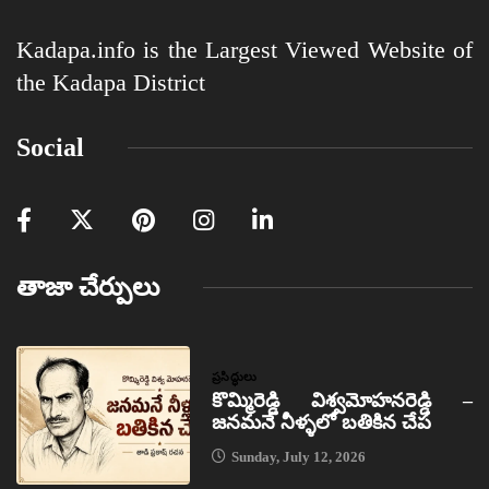
Kadapa.info is the Largest Viewed Website of
the Kadapa District
Social
తాజా చేర్పులు
ప్రసిద్ధులు
కొమ్మిరెడ్డి విశ్వమోహనరెడ్డి –
జనమనే నీళ్ళలో బతికిన చేప
Sunday, July 12, 2026