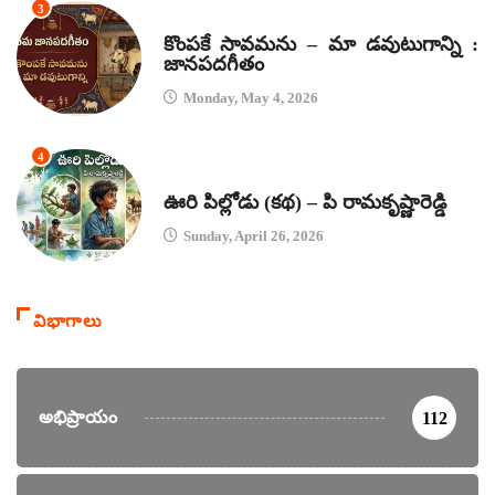
3
జానపద గీతాలు
కొంపకే సావమను – మా డవుటుగాన్ని :
జానపదగీతం
Monday, May 4, 2026
4
కథలు
ఊరి పిల్లోడు (కథ) – పి రామకృష్ణారెడ్డి
Sunday, April 26, 2026
విభాగాలు
అభిప్రాయం
112