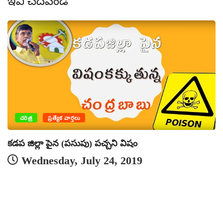
ఇవీ చదవండి
చరిత్ర
ప్రత్యేక వార్తలు
కడప జిల్లా పైన (పసుపు) పచ్చని విషం
Wednesday, July 24, 2019