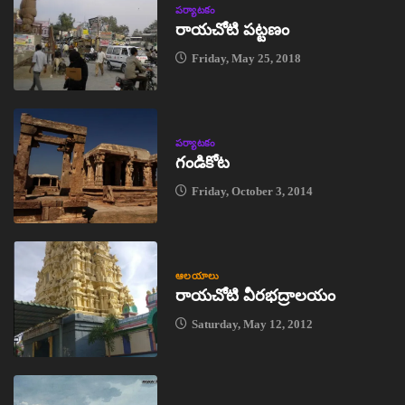
పర్యాటకం
రాయచోటి పట్టణం
Friday, May 25, 2018
పర్యాటకం
గండికోట
Friday, October 3, 2014
ఆలయాలు
రాయచోటి వీరభద్రాలయం
Saturday, May 12, 2012