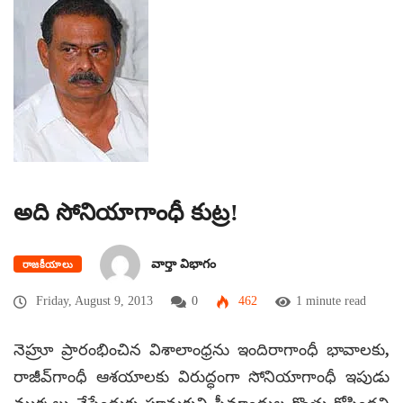
అది సోనియాగాంధీ కుట్ర!
వార్తా విభాగం
రాజకీయాలు
Friday, August 9, 2013
0
462
1 minute read
నెహ్రూ ప్రారంభించిన విశాలాంధ్రను ఇందిరాగాంధీ భావాలకు,
రాజీవ్‌గాంధీ ఆశయాలకు విరుద్ధంగా సోనియాగాంధీ ఇపుడు