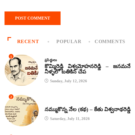
RECENT
POPULAR
COMMENTS
1
ప్రసిద్ధులు
కొమ్మిరెడ్డి విశ్వమోహనరెడ్డి – జనమనే
నీళ్ళలో బతికిన చేప
Sunday, July 12, 2026
2
కథలు
నమ్ముకొన్న నేల (కథ) – కేతు విశ్వనాథరెడ్డి
Saturday, July 11, 2026