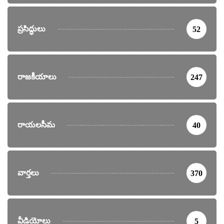
ప్రసిద్ధులు
52
రాజకీయాలు
247
రాయలసీమ
40
వార్తలు
370
వీడియోలు
5