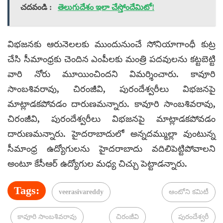
చదవండి :
తెలుగుదేశం ఇలా చేస్తోందేమిటో!
విభజనకు ఆరునెలలకు ముందునుంచే సోనియాగాంధీ కుట్ర
చేసి సీమాంధ్రకు చెందిన ఎంపీలకు మంత్రి పదవులను కట్టబెట్టి
వారి నోరు మూయించిందని విమర్శించారు. కావూరి
సాంబశివరావు, చిరంజీవి, పురందేశ్వరీలు విభజనపై
మాట్లాడకపోవడం దారుణమన్నారు. కావూరి సాంబశివరావు,
చిరంజీవి, పురందేశ్వరీలు విభజనపై మాట్లాడకపోవడం
దారుణమన్నారు. హైదరాబాదులో అన్నదమ్ముల్లా వుంటున్న
సీమాంధ్ర ఉద్యోగులను హైదరాబాదు వదిలిపెట్టిపోవాలని
అంటూ కేసీఆర్ ఉద్యోగుల మధ్య చిచ్చు పెట్టాడన్నారు.
Tags:
veerasivareddy
ఆంటోని కమిటీ
కావూరి సాంబశివరావు
చిరంజీవి
పురందేశ్వరీ