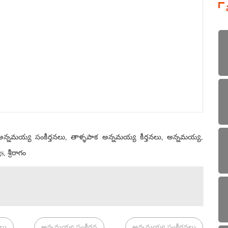
, అన్నమయ్య సంకీర్తనలు, తాళ్ళపాక అన్నమయ్య కీర్తనలు, అన్నమయ్య,
శ్రీరాగం
లు
అన్నమయ్య సంకీర్తన
అన్నమయ్య సంకీర్తనలు