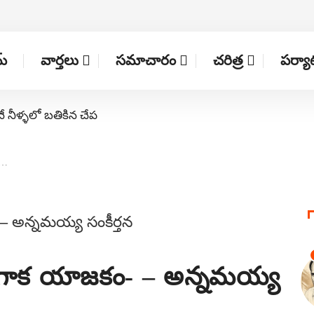
్
వార్తలు
సమాచారం
చరిత్ర
పర్య
నే నీళ్ళలో బతికిన చేప
క…
గాక యాజకం- – అన్నమయ్య