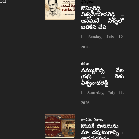
ed
ప్రసిద్ధులు
కొమ్మిరెడ్డి
విశ్వమోహనరెడ్డి –
జనమనే నీళ్ళలో
బతికిన చేప
Sunday, July 12,
2026
కథలు
నమ్ముకొన్న నేల
(కథ) – కేతు
విశ్వనాథరెడ్డి
Saturday, July 11,
2026
జానపద గీతాలు
కొంపకే సావమను –
మా డవుటుగాన్ని :
జానపదగీతం