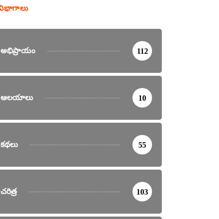
విభాగాలు
అభిప్రాయం
112
ఆలయాలు
10
కథలు
55
చరిత్ర
103