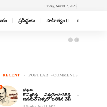
Friday, August 7, 2026
ాటకం
ప్రసిద్ధులు
సాహిత్యం
RECENT
POPULAR
COMMENTS
1
ప్రసిద్ధులు
కొమ్మిరెడ్డి విశ్వమోహనరెడ్డి –
జనమనే నీళ్ళలో బతికిన చేప
Sunday, July 12, 2026