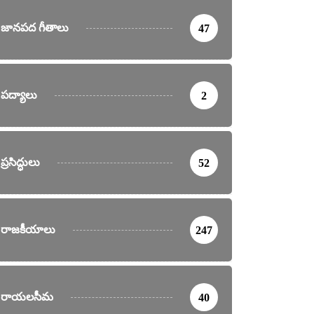
జానపద గీతాలు
47
పద్యాలు
2
ప్రసిద్ధులు
52
రాజకీయాలు
247
రాయలసీమ
40
ర్తనలు