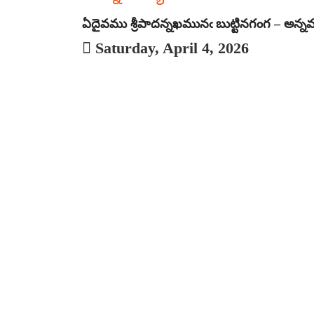
ఏదైవము శ్రీపాదన్నఖమునఁ బుట్టినగంగ – అన్న
Saturday, April 4, 2026