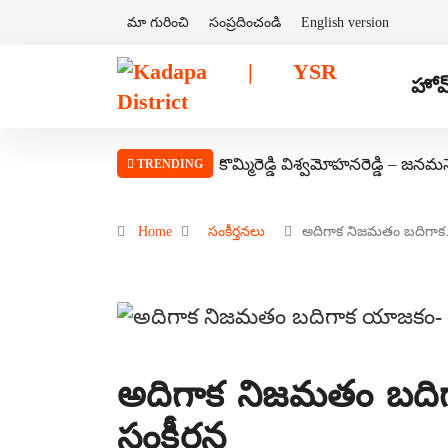
మా గురించి
సంప్రదించండి
English version
హోమ
కొమ్మిరెడ్డి విశ్వమోహనరెడ్డి – జనమ
TRENDING
Home
సంకీర్తనలు
అదిగాక నిజమతం బదిగా
అదిగాక నిజమతం బది
సంకీర్తన