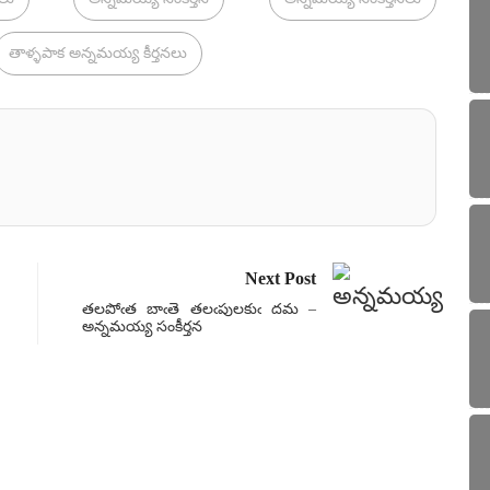
తాళ్ళపాక అన్నమయ్య కీర్తనలు
Next Post
తలపోఁత బాఁతె తలఁపులకుఁ దమ –
అన్నమయ్య సంకీర్తన
సంకీ