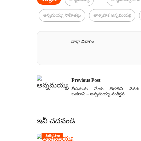
అన్నమయ్య సాహిత్యం
తాళ్ళపాక అన్నమయ్య
వార్తా విభాగం
Previous Post
తీపనుచు చేఁదు తెగఁదిని వెనకఁ
బడరాని – అన్నమయ్య సంకీర్తన
ఇవీ చదవండి
సంకీర్తనలు