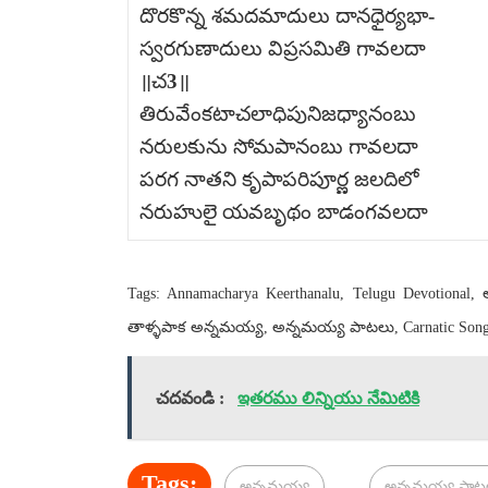
దొరకొన్న శమదమాదులు దానధైర్యభా-
స్వరగుణాదులు విప్రసమితి గావలదా
॥చ3॥
తిరువేంకటాచలాధిపునిజధ్యానంబు
నరులకును సోమపానంబు గావలదా
పరగ నాతని కృపాపరిపూర్ణ జలదిలో
నరుహులై యవబృథం బాడంగవలదా
Tags: Annamacharya Keerthanalu, Telugu Devotional
తాళ్ళపాక అన్నమయ్య, అన్నమయ్య పాటలు, Carnatic Songs, 
చదవండి :
ఇతరము లిన్నియు నేమిటికి
Tags:
అన్నమయ్య
అన్నమయ్య పాట