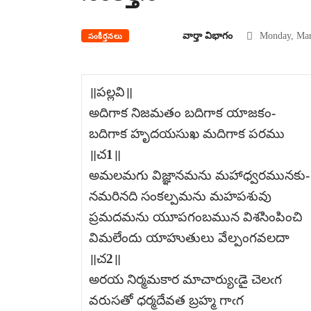
వార్తా విభాగం
Monday, Mar
సంకీర్తనలు
॥పల్లవి॥
అదిగాక నిజమతం బదిగాక యాజకం-
బదిగాక హృదయసుఖ మదిగాక పరము
॥చ1॥
అమలమగు విజ్ఞానమను మహాధ్వరమునకు-
నమరినది సంకల్పమను మహపశువు
ప్రమదమను యూపగంబమున విశసింపించి
విమలేందు యాహుతులు వేల్పంగవలదా
॥చ2॥
అరయ నిర్మమకార మాచార్యుఁడై చెలఁగ
వరుసతో ధర్మదేవత బ్రహ్మ గాఁగ