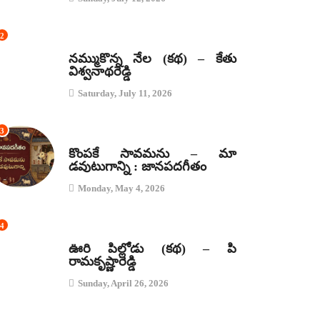
2
కథలు
నమ్ముకొన్న నేల (కథ) – కేతు
విశ్వనాథరెడ్డి
Saturday, July 11, 2026
3
జానపద గీతాలు
కొంపకే సావమను – మా
డవుటుగాన్ని : జానపదగీతం
Monday, May 4, 2026
4
కథలు
ఊరి పిల్లోడు (కథ) – పి
రామకృష్ణారెడ్డి
Sunday, April 26, 2026