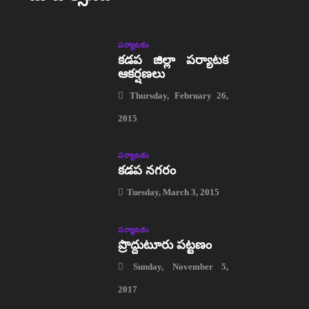
పర్యాటకం
కడప జిల్లా పర్యాటక
ఆకర్షణలు
Thursday, February 26,
2015
పర్యాటకం
కడప నగరం
Tuesday, March 3, 2015
పర్యాటకం
ప్రొద్దుటూరు పట్టణం
Sunday, November 5,
2017