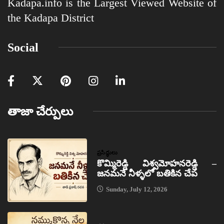
Kadapa.info is the Largest Viewed Website of
the Kadapa District
Social
తాజా చేర్పులు
ప్రసిద్ధులు
కొమ్మిరెడ్డి విశ్వమోహనరెడ్డి –
జనమనే నీళ్ళలో బతికిన చేప
Sunday, July 12, 2026