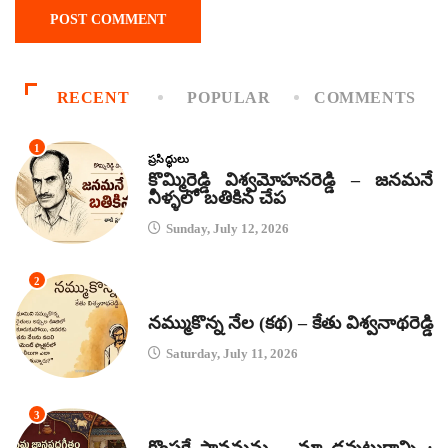
RECENT
POPULAR
COMMENTS
1
ప్రసిద్ధులు
కొమ్మిరెడ్డి విశ్వమోహనరెడ్డి – జనమనే
నీళ్ళలో బతికిన చేప
Sunday, July 12, 2026
2
కథలు
నమ్ముకొన్న నేల (కథ) – కేతు విశ్వనాథరెడ్డి
Saturday, July 11, 2026
3
జానపద గీతాలు
కొంపకే సావమను – మా డవుటుగాన్ని :