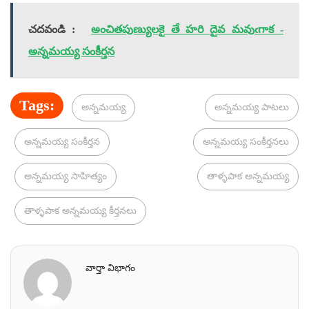
చదవండి :
అంచితపుణ్యులకై తే హరి దైవ మవుఁగాక -
అన్నమయ్య సంకీర్తన
Tags:
అన్నమయ్య
అన్నమయ్య పాటలు
అన్నమయ్య సంకీర్తన
అన్నమయ్య సంకీర్తనలు
అన్నమయ్య సాహిత్యం
తాళ్ళపాక అన్నమయ్య
తాళ్ళపాక అన్నమయ్య కీర్తనలు
వార్తా విభాగం