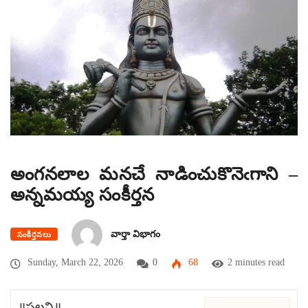
అంగనలాల మనచే నాడించుకొనెఁగాని –
అన్నమయ్య సంకీర్తన
వార్తా విభాగం
సంకీర్తనలు
Sunday, March 22, 2026
0
68
2 minutes read
॥పల్లవి॥