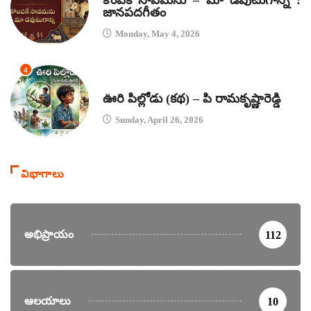
జానపదగీతం
Monday, May 4, 2026
4
కథలు
ఊరి పిల్లోడు (కథ) – పి రామకృష్ణారెడ్డి
Sunday, April 26, 2026
విభాగాలు
అభిప్రాయం
112
ఆలయాలు
10