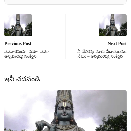
Previous Post
Next Post
నవనారసింహ నమో నమో –
నీ వేలికవు మాకు నీదాసులము
అన్నమయ్య సంకీర్తన
నేము – అన్నమయ్య సంకీర్తన
ఇవీ చదవండి