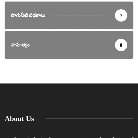
సాగునీటి పథకాలు
7
సాహిత్యం
8
About Us