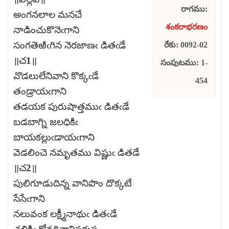
రాగము:
అంగనలాల మనచే
శంకరాభరణం
నాడించుకొనెఁగాని
సంగతెఱిఁగిన నెరజాణఁ డితఁడే
రేకు: 0092-02
॥చ1॥
సంపుటము: 1-
వొడలులేనివాని కొక్కఁడే
454
తండ్రాయఁగాని
తడయక పురుషాత్తముఁ డితఁడే
బడబాగ్ని జలధికిఁ
బాయకల్లుఁడాయఁగాని
వెడలించె నమృతము విష్ణుఁ డితడే
॥చ2॥
పులిగూడుదిన్న వానిపొం దొక్కటే
సేసేఁగాని
నలువంక లక్ష్మీనాథుఁ డితఁడే