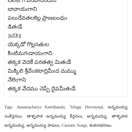
చలికిఁ గోవరివానిసరుస
బావాయఁగాని
పలుదేవతలకెల్ల ప్రాణబంధుఁ
డితఁడే
॥చ3॥
యెక్కడో గొల్లసతుల
కింటిమగఁడాయఁగాని
తక్కక వెదకే పరతత్వ మితఁడే
మిక్కిలి శ్రీవేంకటాద్రిమీఁద మమ్ము
నేలెఁగాని
తక్కక వేదము చెప్పే దైవమీతఁడే
Tags: Annamacharya Keerthanalu, Telugu Devotional, అన్నమయ్య
సంకీర్తనలు, తాళ్ళపాక అన్నమయ్య కీర్తనలు, అన్నమయ్య, తాళ్ళపాక
అన్నమయ్య, అన్నమయ్య పాటలు, Carnatic Songs, శంకరాభరణం