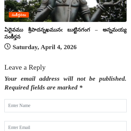
సంకీర్తనలు
ఏదైవము శ్రీపాదన్నఖమునఁ బుట్టినగంగ – అన్నమయ్య
ఏ
సంకీర్తన
సం
Saturday, April 4, 2026
Leave a Reply
Your email address will not be published.
Required fields are marked
*