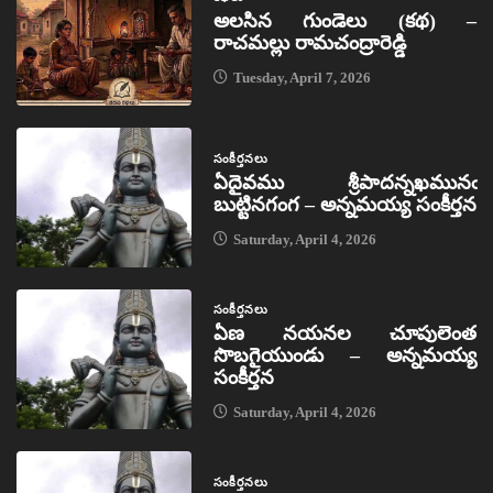
అలసిన గుండెలు (కథ) –
రాచమల్లు రామచంద్రారెడ్డి
Tuesday, April 7, 2026
సంకీర్తనలు
ఏదైవము శ్రీపాదన్నఖమునఁ
బుట్టినగంగ – అన్నమయ్య సంకీర్తన
Saturday, April 4, 2026
సంకీర్తనలు
ఏణ నయనల చూపులెంత
సొబగైయుండు – అన్నమయ్య
సంకీర్తన
Saturday, April 4, 2026
సంకీర్తనలు