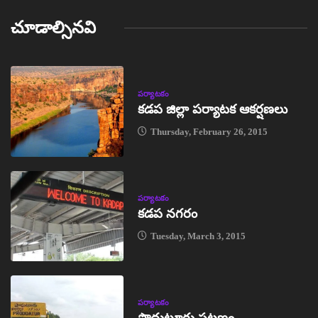
చూడాల్సినవి
పర్యాటకం
కడప జిల్లా పర్యాటక ఆకర్షణలు
Thursday, February 26, 2015
పర్యాటకం
కడప నగరం
Tuesday, March 3, 2015
పర్యాటకం
ప్రొద్దుటూరు పట్టణం