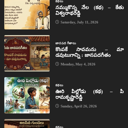
కథలు
నమ్ముకొన్న నేల (కథ) – కేతు
విశ్వనాథరెడ్డి
Saturday, July 11, 2026
జానపద గీతాలు
కొంపకే సావమను – మా
డవుటుగాన్ని : జానపదగీతం
Monday, May 4, 2026
కథలు
ఊరి పిల్లోడు (కథ) – పి
రామకృష్ణారెడ్డి
Sunday, April 26, 2026
కథలు