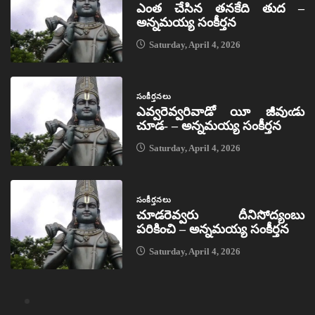
ఎంత చేసిన తనకేది తుద –
అన్నమయ్య సంకీర్తన
Saturday, April 4, 2026
సంకీర్తనలు
ఎవ్వరెవ్వరివాడో యీ జీవుఁడు
చూడ- – అన్నమయ్య సంకీర్తన
Saturday, April 4, 2026
సంకీర్తనలు
చూడరెవ్వరు దీనిసోద్యంబు
పరికించి – అన్నమయ్య సంకీర్తన
Saturday, April 4, 2026