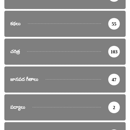
కథలు
55
చరిత్ర
103
జానపద గీతాలు
47
పద్యాలు
2