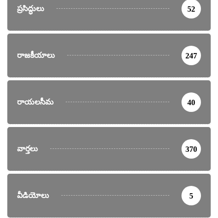
ప్రసిద్ధులు
52
రాజకీయాలు
247
రాయలసీమ
40
వార్తలు
370
వీడియోలు
5