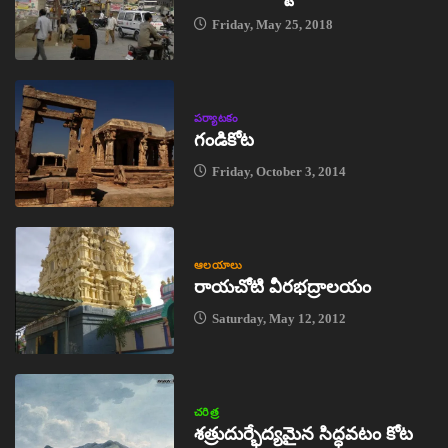
Friday, May 25, 2018
పర్యాటకం
గండికోట
Friday, October 3, 2014
ఆలయాలు
రాయచోటి వీరభద్రాలయం
Saturday, May 12, 2012
చరిత్ర
శత్రుదుర్భేద్యమైన సిద్ధవటం కోట