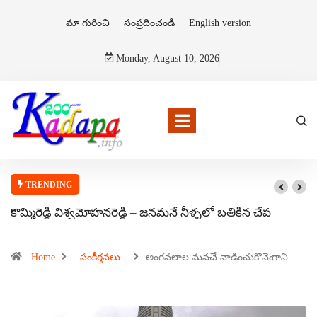
మా గురించి
సంప్రదించండి
English version
Monday, August 10, 2026
TRENDING
కొమ్మిరెడ్డి విశ్వమోహనరెడ్డి – జనమనే నీళ్ళలో బతికిన చేప
Home
సంకీర్తనలు
అంగనలాల మనచే నాడించుకొనెఁగాని…