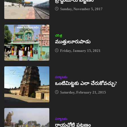
Sunday, November 5, 2017
చరిత్ర
ముత్తులూరుపాడు
Friday, January 15, 2021
పర్యాటకం
ఒంటిమిట్టకు ఎలా చేరుకోవచ్చు?
Saturday, February 21, 2015
పర్యాటకం
రాయచోటి పట్టణం