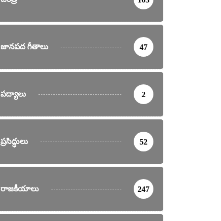
జానపద గీతాలు
47
పద్యాలు
2
ప్రసిద్ధులు
52
రాజకీయాలు
247