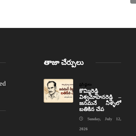
తాజా చేర్పులు
ed
ప్రసిద్ధులు
కొమ్మిరెడ్డి
విశ్వమోహనరెడ్డి –
జనమనే నీళ్ళలో
బతికిన చేప
Sunday, July 12,
2026