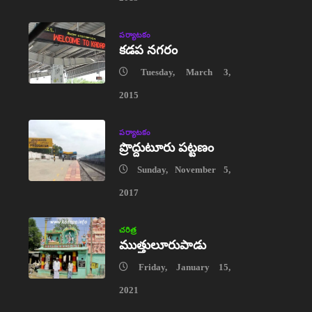
పర్యాటకం
కడప నగరం
Tuesday, March 3,
2015
పర్యాటకం
ప్రొద్దుటూరు పట్టణం
Sunday, November 5,
2017
చరిత్ర
ముత్తులూరుపాడు
Friday, January 15,
2021