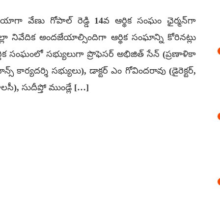
యాగా వేణు గోపాల్ రెడ్డి 14వ ఆర్థిక సంఘం ఛైర్మన్‌గా
నివేదిక అందజేయాల్సిందిగా ఆర్థిక సంఘాన్ని కోరినట్లు
క సంఘంలో సభ్యులుగా ప్రొఫెసర్‌ అభిజిత్‌ సేన్‌ (ప్రణాళికా
్‌ కార్యదర్శి సభ్యులు), డాక్టర్‌ ఎం గోవిందరావు (డైరెక్టర్‌,
 పాలసీ), సుదీప్తో ముండ్లే […]