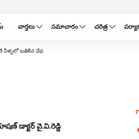
్
వార్తలు
సమాచారం
చరిత్ర
పర్య
నే నీళ్ళలో బతికిన చేప
ణ్ డాక్టర్ వై.వి.రెడ్డి