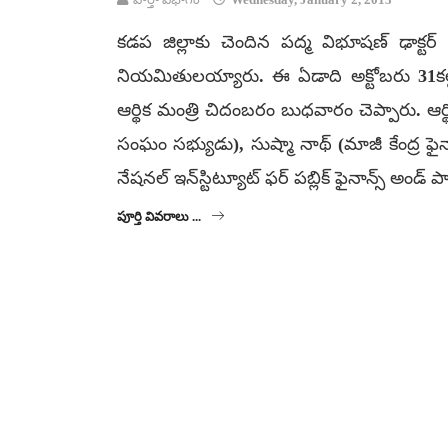
కడప జిల్లాకు చెందిన పద్మ విభూషణ్ ఢాక్టర్ 
నియమితులయ్యారు. ఈ ఏడాది అక్టోబరు 31కల్లా 
ఆర్థిక మంత్రి చిదంబరం బుధవారం చెప్పారు. ఆర్థి
సంఘం సభ్యుడు), సుష్మా నాథ్‌ (మాజీ కేంద్ర ఫైనాన్స
నేషనల్‌ ఇన్‌స్టిట్యూట్‌ ఫర్‌ పబ్లిక్‌ ఫైనాన్స్‌ అండ్‌
పూర్తి వివరాలు ...