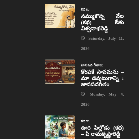
కథలు
నమ్ముకొన్న నేల
(కథ) – కేతు
విశ్వనాథరెడ్డి
Saturday, July 11,
2026
జానపద గీతాలు
కొంపకే సావమను –
మా డవుటుగాన్ని :
జానపదగీతం
Monday, May 4,
2026
కథలు
ఊరి పిల్లోడు (కథ)
– పి రామకృష్ణారెడ్డి