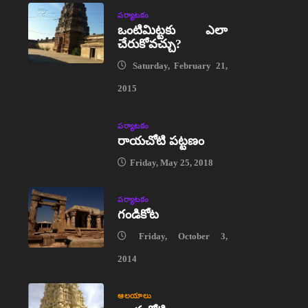
పర్యాటకం
ఒంటిమిట్టకు ఎలా
చేరుకోవచ్చు?
Saturday, February 21,
2015
పర్యాటకం
రాయచోటి పట్టణం
Friday, May 25, 2018
పర్యాటకం
గండికోట
Friday, October 3,
2014
ఆలయాలు