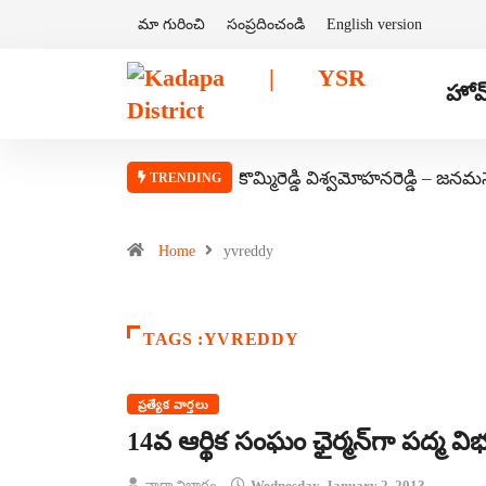
మా గురించి
సంప్రదించండి
English version
హోమ
కొమ్మిరెడ్డి విశ్వమోహనరెడ్డి – జనమ
TRENDING
Home
yvreddy
TAGS :YVREDDY
ప్రత్యేక వార్తలు
14వ ఆర్థిక సంఘం ఛైర్మన్‌గా పద్మ విభూష
వార్తా విభాగం
Wednesday, January 2, 2013