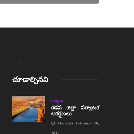
చూడాల్సినవి
పర్యాటకం
కడప జిల్లా పర్యాటక
ఆకర్షణలు
Thursday, February 26,
2015