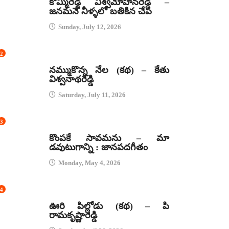
కొమ్మిరెడ్డి విశ్వమోహనరెడ్డి –
జనమనే నీళ్ళలో బతికిన చేప
Sunday, July 12, 2026
2
కథలు
నమ్ముకొన్న నేల (కథ) – కేతు
విశ్వనాథరెడ్డి
Saturday, July 11, 2026
3
జానపద గీతాలు
కొంపకే సావమను – మా
డవుటుగాన్ని : జానపదగీతం
Monday, May 4, 2026
4
కథలు
ఊరి పిల్లోడు (కథ) – పి
రామకృష్ణారెడ్డి