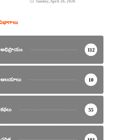
Sunday, April 26, 2026
విభాగాలు
అభిప్రాయం
112
ఆలయాలు
10
కథలు
55
చరిత్ర
103