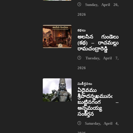
Sunday, April 26,
2026
కథలు
అలసిన గుండెలు
(కథ) – రాచమల్లు
రామచంద్రారెడ్డి
Tuesday, April 7,
2026
సంకీర్తనలు
ఏదైవము
శ్రీపాదన్నఖమునఁ
బుట్టినగంగ –
అన్నమయ్య
సంకీర్తన
Saturday, April 4,