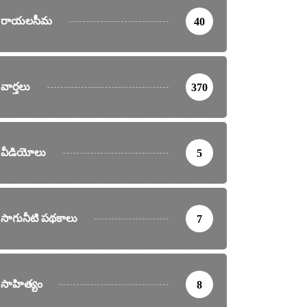
రాయలసీమ
40
వార్తలు
370
వీడియోలు
5
సాగునీటి పథకాలు
7
సాహిత్యం
8